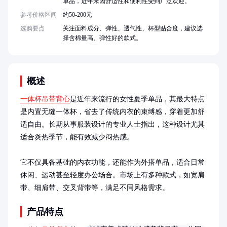
单品，近年来因舒适性和便利性受到广泛欢迎。
参考价格区间
约50-200元
选购要点
关注面料成分、弹性、透气性、杯型贴合度，建议选
择含棉量高、弹性好的款式。
概述
一体杯吊带背心
是近年来流行的女性夏季单品，其最大特点
是内置无缝一体杯，省去了传统内衣的束缚感，穿着更加舒
适自由。长期从事服装设计的专业人士指出，这种设计尤其
适合炎热季节，能有效减少闷热感。

它不仅具备基础的内衣功能，还能作为外搭单品，适合日常
休闲、运动甚至轻度办公场合。市场上有多种款式，如宽肩
带、细肩带、交叉背带等，满足不同风格需求。
产品特点