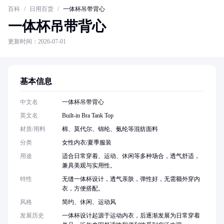
百科
/
日用百货
/
一体杯吊带背心
一体杯吊带背心
更新时间：2026-07-01
基本信息
中文名
一体杯吊带背心
英文名
Built-in Bra Tank Top
材质/用料
棉、莫代尔、锦纶、氨纶等混纺面料
分类
女性内衣/夏季服装
用途
适合日常穿着、运动、休闲等多种场合，透气舒适，
兼具美观与实用性。
特性
无缝一体杯设计，透气亲肤，弹性好，无需额外穿内
衣，方便搭配。
风格
简约、休闲、运动风
发展历史
一体杯设计起源于运动内衣，后逐渐发展为日常穿着