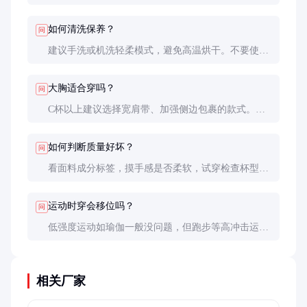
要更强支撑或防凸点，可搭配乳贴或轻薄无痕内衣。
如何清洗保养？
问
建议手洗或机洗轻柔模式，避免高温烘干。不要使用
漂白剂，平铺晾干可延长杯型寿命。
大胸适合穿吗？
问
C杯以上建议选择宽肩带、加强侧边包裹的款式。部
分品牌专门推出大码系列，支撑力更强。
如何判断质量好坏？
问
看面料成分标签，摸手感是否柔软，试穿检查杯型是
否贴合、肩带是否易滑落。优质产品洗后不易变形。
运动时穿会移位吗？
问
低强度运动如瑜伽一般没问题，但跑步等高冲击运动
建议选择专门的运动背心，支撑性更好。
相关厂家