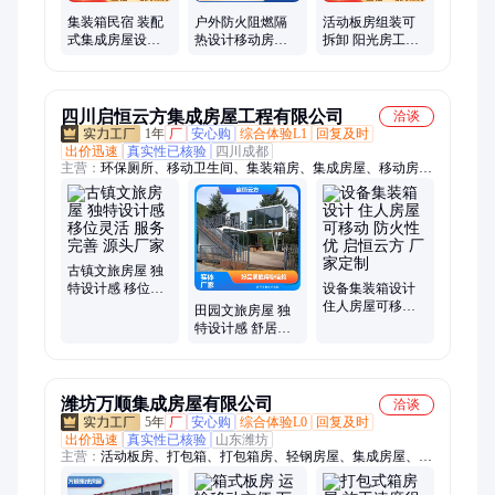
集装箱民宿 装配
户外防火阻燃隔
活动板房组装可
式集成房屋设计
热设计移动房屋
拆卸 阳光房工地
安装 景区配套模
太空舱民宿住人
住人集装箱房屋
块化集装箱房
舒适
设计
四川启恒云方集成房屋工程有限公司
洽谈
1年
厂
安心购
综合体验L1
回复及时
出价迅速
真实性已核验
四川成都
主营：
环保厕所、移动卫生间、集装箱房、集成房屋、移动房
屋、装配式房屋、太空舱、活动板房、移动岗亭、活动岗亭、门
卫岗亭、苹果舱、定制民宿房、移动厕所、智慧厕所
古镇文旅房屋 独
特设计感 移位灵
设备集装箱设计
活 服务完善 源头
住人房屋可移动
田园文旅房屋 独
厂家
防火性优 启恒云
特设计感 舒居体
方 厂家定制
验 做工精细 实体
厂家
潍坊万顺集成房屋有限公司
洽谈
5年
厂
安心购
综合体验L0
回复及时
出价迅速
真实性已核验
山东潍坊
主营：
活动板房、打包箱、打包箱房、轻钢房屋、集成房屋、装
配式箱房、彩钢板房、工地宿舍、快拼箱、工地办公室、网红