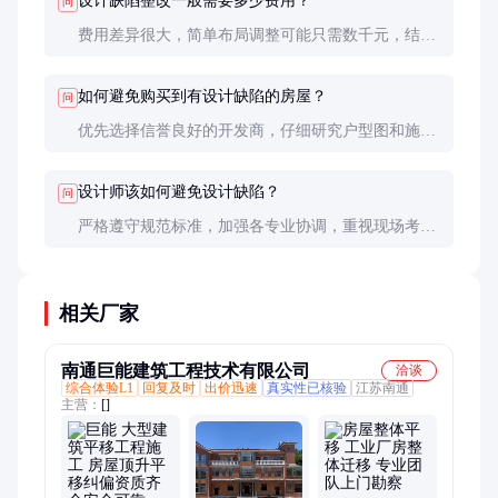
设计缺陷整改一般需要多少费用？
问
费用差异很大，简单布局调整可能只需数千元，结构
性问题整改可能需数十万元。建议获取多家专业机构
的整改方案和报价后再做决定。
如何避免购买到有设计缺陷的房屋？
问
优先选择信誉良好的开发商，仔细研究户型图和施工
图，收房时做专业验房。二手房可询问前业主使用体
验，查看维修记录。
设计师该如何避免设计缺陷？
问
严格遵守规范标准，加强各专业协调，重视现场考
察，预留足够的设计时间。建议建立设计校审制度和
责任追溯机制。
相关厂家
南通巨能建筑工程技术有限公司
洽谈
综合体验L1
回复及时
出价迅速
真实性已核验
江苏南通
主营：
[]