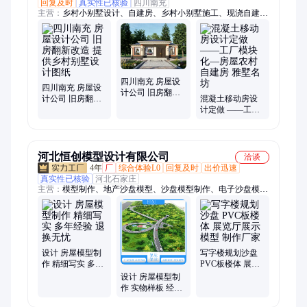
回复及时
真实性已核验
四川南充
主营：
乡村小别墅设计、自建房、乡村小别墅施工、现浇自建房
施工
四川南充 房屋设
四川南充 房屋设
计公司 旧房翻新
计公司 旧房翻新
混凝土移动房设
改造 提供乡村别
改造 提供乡村别
计定做 ——工厂
墅设计图纸
墅设计图纸
模块化—房屋农
村自建房 雅墅名
坊
河北恒创模型设计有限公司
洽谈
4年
厂
综合体验L0
回复及时
出价迅速
真实性已核验
河北石家庄
主营：
模型制作、地产沙盘模型、沙盘模型制作、电子沙盘模
型、房子模型制作、沙盘制作、商场沙盘模型、建筑沙盘模型、
智能沙盘模型、沙盘模型定做、学校沙盘模型、厂区沙盘模型、
售楼部沙盘模型、多媒体沙盘、做沙盘模型、道路规划模型、工
厂机械模型、智慧沙盘模型、城市规划沙盘模型、智慧物流沙盘
模型、核电厂沙盘模型、高速公路模型、智慧农业沙盘模型、教
设计 房屋模型制
写字楼规划沙盘
学沙盘模型、展示沙盘模型
作 精细写实 多年
PVC板楼体 展览
经验 退换无忧
厅展示模型 制作
设计 房屋模型制
厂家
作 实物样板 经久
耐用 做工细致