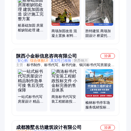
加固、别墅加固、机房加固、梁板柱加固
桩基础加固 房屋
桩缺陷处理 建筑
商场加固改造 混
胜特建筑 商场加
加固改造 设计施
凝土置换 材料轻
固设计 桥梁托换
工完整方案
质负担小 降低安
顶升 满足规范要
全隐患 胜特建筑
求 有效控制施工
成本
陕西小金标信息咨询有限公司
洽谈
安心购
综合体验L0
真实性已核验
陕西铜川
主营：
标书制作、标书代写、标书代做、铜川标书代写房屋设
计、做标书
一站式标书代写
商洛标书代写安
房屋设计 精品制
装工程邮政投标
榆林标书停车场
作急单可接 售后
文件 小金标完善
服务线材投标文
无忧保障
的售后体系
件 小金标让您中
标更简单
成都雅墅名坊建筑设计有限公司
洽谈