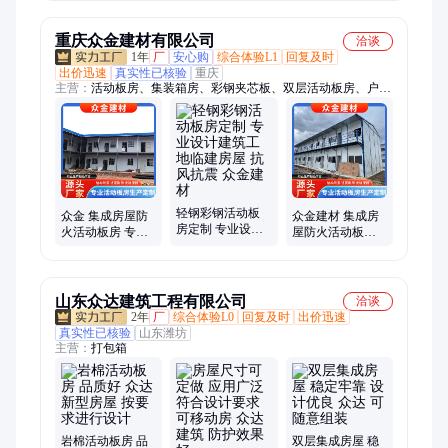
重庆众金建材有限公司
洽谈
1年
厂
安心购
综合体验L1
回复及时
出价迅速
真实性已核验
重庆
主营：
活动板房、集装箱房、彩钢夹芯板、双层活动板房、户外
移动彩钢房、彩钢板、移动板房
轻钢彩钢活动板
众金 集成房屋防
众金建材 集成房
房定制 专业设计
火活动板房 专业
屋防火活动板房
建筑工地临建房
设计建筑工地临
专业设计建筑工
屋 抗风抗震 众金
建房屋 自建房设
地临建房屋 抗风
建材
计
抗震
山东众达建筑工程有限公司
洽谈
2年
厂
综合体验L0
回复及时
出价迅速
真实性已核验
山东潍坊
主营：
打包箱
岩棉活动板房 品
双层集成房屋 稳