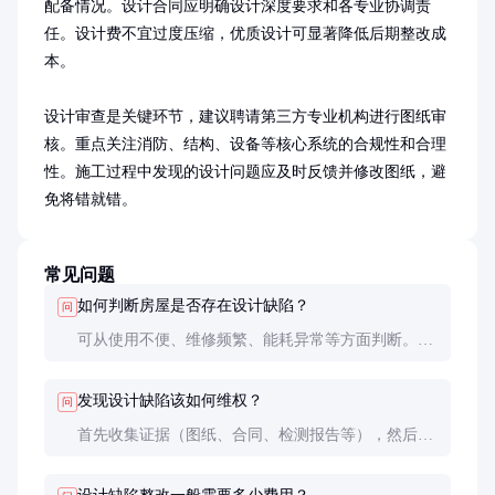
配备情况。设计合同应明确设计深度要求和各专业协调责
任。设计费不宜过度压缩，优质设计可显著降低后期整改成
本。

设计审查是关键环节，建议聘请第三方专业机构进行图纸审
核。重点关注消防、结构、设备等核心系统的合规性和合理
性。施工过程中发现的设计问题应及时反馈并修改图纸，避
免将错就错。
常见问题
如何判断房屋是否存在设计缺陷？
问
可从使用不便、维修频繁、能耗异常等方面判断。专
业判断需聘请有资质的检测机构，通过图纸复核和现
场检测确认缺陷类型和程度。
发现设计缺陷该如何维权？
问
首先收集证据（图纸、合同、检测报告等），然后与
开发商或设计单位协商。协商不成可向住建部门投诉
或通过法律途径解决。注意诉讼时效一般为2年。