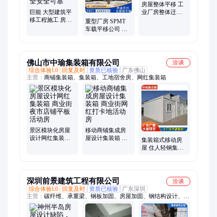
房屋整体平移 工
巨能 大型建筑平
业厂房整体迁移
移工程施工 房屋
专业团队上门勘
重型厂房 SPMT
顶升平移纠偏资
察
车载平移公司 整
质齐全安全可靠
体顶升移位结构
补强一体化
佛山市中瑜集装箱有限公司
洽谈
综合体验L0
回复及时
资质已核验
广东佛山
主营：
商铺集装箱、集装箱、工地宿舍房、网红集装箱
景区模块化房屋
移动商铺集成房
设计网红集装箱
屋设计集装箱 商
集装箱式移动房
商业街夜市店铺
业街网红打卡地
屋 住人轻钢集装
平板活动房
活动房
箱设计 工地临建
房
深圳前景建筑工程有限公司
洽谈
综合体验L0
回复及时
资质已核验
广东深圳
主营：
碳纤维、承重梁、钢板加固、房屋加固、钢结构设计、建
筑楼房、建筑加固、别墅机房、建筑结构、补强加固、结构加
固、室内墙体改、钢结构次梁、钢结构厂房、建筑工程施工、加