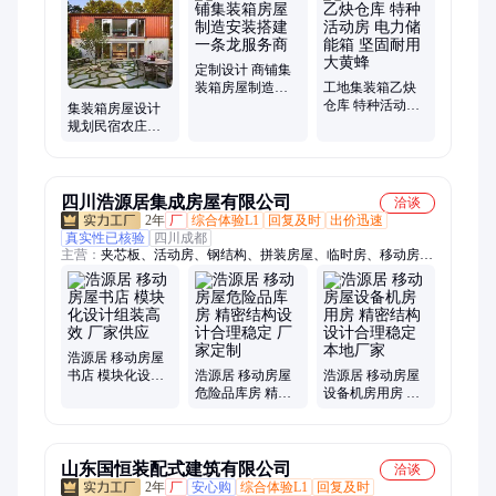
装箱改造、特种集装箱、工地集装箱
定制设计 商铺集
装箱房屋制造安
工地集装箱乙炔
装搭建一条龙服
仓库 特种活动房
集装箱房屋设计
务商
电力储能箱 坚固
规划民宿农庄集
耐用 大黄蜂
装箱商铺商店铺
景区办公室
四川浩源居集成房屋有限公司
洽谈
2年
厂
综合体验L1
回复及时
出价迅速
真实性已核验
四川成都
主营：
夹芯板、活动房、钢结构、拼装房屋、临时房、移动房、
活动板房、工地板房、彩钢板房、移动板房、防潮板材、轻钢活
动箱板房、工地集装箱板房
浩源居 移动房屋
书店 模块化设计
浩源居 移动房屋
浩源居 移动房屋
组装高效 厂家供
危险品库房 精密
设备机房用房 精
应
结构设计合理稳
密结构设计合理
定 厂家定制
稳定 本地厂家
山东国恒装配式建筑有限公司
洽谈
2年
厂
安心购
综合体验L1
回复及时