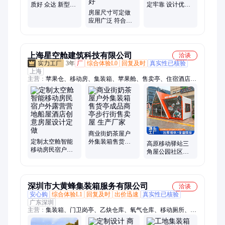
质好 众达 新型房
定牢靠 设计优良
屋 按要求进行设
房屋尺寸可定做
众达 可随意组装
计
应用广泛 符合设
计要求 可移动房
众达建筑 防护效
果好
上海星空舱建筑科技有限公司
洽谈
3年
厂
综合体验L0
回复及时
真实性已核验
上海
主营：
苹果仓、移动房、集装箱、苹果舱、售卖亭、住宿酒店、
城市驿站、网红露营房、特色星空房、移动办公室、商业充电
站、商业街咖啡店、可移动太空舱、社区便民服务站
商业街奶茶屋户
定制太空舱智能
外集装箱售货亭
高原移动驿站三
移动房民宿户外
成品商亭步行街
角屋公园社区特
露营营地船屋酒
售卖屋 生产厂家
色移动服务站集
店创意房屋设计
装箱房屋生产厂
定做
家
深圳市大黄蜂集装箱服务有限公司
洽谈
安心购
综合体验L1
回复及时
出价迅速
真实性已核验
广东深圳
主营：
集装箱、门卫岗亭、乙炔仓库、氧气仓库、移动厕所、物
资仓库、彩钢岗亭、特种箱制造、二手集装箱、海运集装箱、集