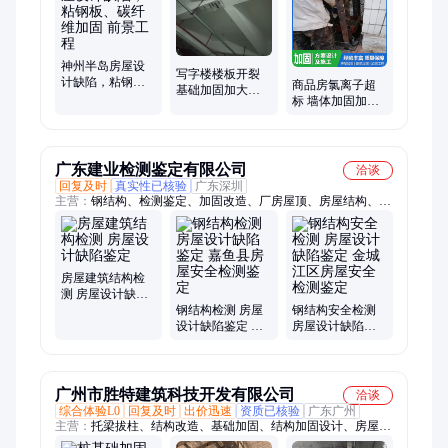
固补强改造
神州半岛房屋设
写字楼楼板开裂
计缺陷，粘钢
商品房氯离子超
基础加固加大截
板、碳纤维加固
标 墙体加固加大
面加固 方案设计
前景工程
截面加固 方案设
房屋加固
计房屋顶升
广东建业检测鉴定有限公司
洽谈
回复及时
真实性已核验
广东深圳
主营：
钢结构、检测鉴定、加固改造、厂房屋顶、房屋结构、房
屋安全、房屋加层、房屋检测、幼儿园房屋、结构检测、安全检
测、厂房结构、结构安全、厂房检测、厂房安全、幼儿园安全、
检测金门县、检测永春县、承载力检测、可靠性检测、检测将乐
县、广告牌安全、结构评级检测、厂房承重安全、别墅改造检测
房屋建筑结构检
测 房屋设计缺陷
鉴定
钢结构检测 房屋
钢结构安全检测
设计缺陷鉴定 嘉
房屋设计缺陷鉴
鱼县房屋安全检
定 金城江区房屋
测鉴定
安全检测鉴定
广州市胜特建筑科技开发有限公司
洽谈
综合体验L0
回复及时
出价迅速
资质已核验
广东广州
主营：
托梁拔柱、结构改造、基础加固、结构加固设计、房屋纠
偏、裂缝处理、建筑加固改造、桥梁桩基托换、厂房加固、学校