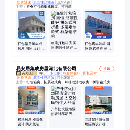
出价迅速
真实性已核验
山东济南
主营：
折叠打包箱集成房屋、打包箱
临建打包箱房 国
打包箱房屋集成
打包房集装箱 国
恒 防震性能好 拼
房屋 国恒 设计优
恒 款式多样 多种
装式可折叠 多层
良 运输便捷 拼装
规格 移动方便 可
定制款式 框架钢
式可折叠 色泽明
拆卸
结构
艳
易安居集成房屋河北有限公司
洽谈
3年
厂
安心购
综合体验L1
回复及时
出价迅速
真实性已核验
河北张家口
主营：
打包箱房、拓展箱式房、可移动活动板房、拼装箱式房
屋、集成房屋、折叠集装箱房、集装箱房、模块化箱式房、苹果
舱、太空舱
户外防火阻燃隔
热设计移动房屋
太空舱民宿住人
移动房屋 模块化
网红景区防火阻
舒适
设计 防火集装箱
燃隔热设计移动
活动房 工地临建
房屋文旅太空舱