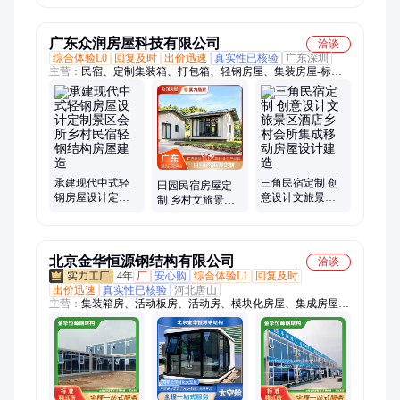
办公室住人打包
民宿
箱
广东众润房屋科技有限公司
洽谈
综合体验L0
回复及时
出价迅速
真实性已核验
广东深圳
主营：
民宿、定制集装箱、打包箱、轻钢房屋、集装房屋-标准
板房、集成房屋-豪华板房、住人集装箱、易拼箱、钢结构、轻
钢别墅、出口箱房、定制系列、功能集装箱
承建现代中式轻
三角民宿定制 创
田园民宿房屋定
钢房屋设计定制
意设计文旅景区
制 乡村文旅景区
景区会所乡村民
酒店乡村会所集
酒店会所项目装
宿轻钢结构房屋
成移动房屋设计
配式房屋设计建
建造
建造
造
北京金华恒源钢结构有限公司
洽谈
4年
厂
安心购
综合体验L1
回复及时
出价迅速
真实性已核验
河北唐山
主营：
集装箱房、活动板房、活动房、模块化房屋、集成房屋、
箱式房、Z型箱、折叠箱、拓展箱房、打包箱