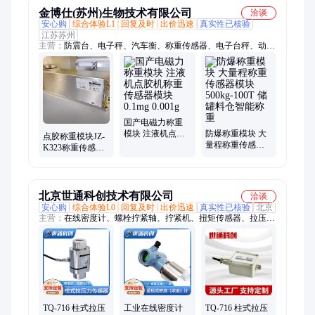
金博仕(苏州)生物技术有限公司
洽谈
安心购
综合体验L1
回复及时
出价迅速
真实性已核验
江苏苏州
主营：
防震台、电子秤、汽车衡、称重传感器、电子台秤、动态
轴重仪、汽车称重仪、自动称重机、称重扫码设备、大理石实验
桌、流动治超地磅、称重控制系统、汽车称重系统、流水线称重
设备、检重秤、自动称重、在线称重设备、在线检重秤、轴重
秤、电子天平、重量分选秤、DWS物流分拣称重机
国产电磁力称重
模块 注液机点胶
防爆称重模块 大
点胶称重模块JZ-
机称重传感器模
量程称重传感器
K323称重传感器
块0.1mg 0.001g
模块500kg-100T
220g 320g 0.001g
储罐料仓智能称
自动化配套
重
北京世通科创技术有限公司
洽谈
安心购
综合体验L0
回复及时
出价迅速
真实性已核验
北京
主营：
在线密度计、螺栓拧紧轴、拧紧机、扭矩传感器、拉压力
传感器、在线粘度计、在线浓度计
TQ-716 柱式拉压
工业在线密度计
TQ-716 柱式拉压