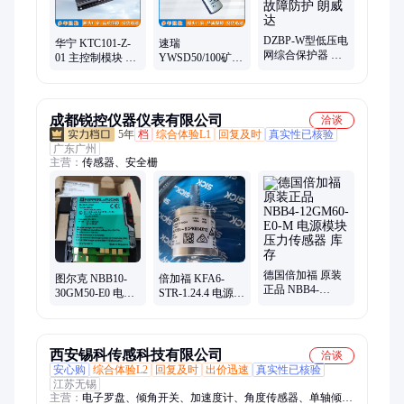
DZBP-W型低压电
华宁 KTC101-Z-
速瑞
网综合保护器 用
01 主控制模块 支
YWSD50/100矿用
于煤矿智能监控
持远程校准瓦斯
本安型温湿度检
与故障防护 朗威
传感器等设备
测仪 带背光数字
达
液晶显示屏正品
成都锐控仪器仪表有限公司
洽谈
5年
档
综合体验L1
回复及时
真实性已核验
广东广州
主营：
传感器、安全栅
德国倍加福 原装
图尔克 NBB10-
倍加福 KFA6-
正品 NBB4-
30GM50-E0 电源
STR-1.24.4 电源模
12GM60-E0-M 电
模块 压力传感器
块 压力传感器
源模块 压力传感
MTL ICC441
HiD2844
器 库存
西安锡科传感科技有限公司
洽谈
安心购
综合体验L2
回复及时
出价迅速
真实性已核验
江苏无锡
主营：
电子罗盘、倾角开关、加速度计、角度传感器、单轴倾角