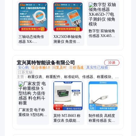
传感器、双轴倾角传感器、编码器
数字型 双轴倾角
传感器 XK465D-
三轴动态倾角传
XK250D单轴倾角
77电子测斜仪 倾
感器 XK-
测量仪 角度传感
角模块
IMU700D-MB垂
器 CAN输出水平
直陀螺仪 角度传
倾斜检测 旋挖钻
感器模块
机
宜兴莫特智能设备有限公司
洽谈
安心购
综合体验L0
回复及时
出价迅速
真实性已核验
江苏无锡
主营：
称重仪表、称重配件、标准砝码、传感器、称重模块、智
能计量模块、毫克砝码、称重仪器、称重显示器、大台面台秤、
电子计数秤、智能计数秤、电子秤屏幕、数控显示仪、压式称重
模、不锈钢砝码、重量显示仪、不锈钢防爆秤、高精度平台秤、
称重显示仪表、机械测力装置、配料称重装置、配料测力系统、
反应釜计量罐、称重设备配件
厂家发货 电子称
重模块 S型结构
莫特 MT-B603 称
制作精良 高精度
力值传感器 料仓
重仪表 负载能力
称重传感器 实验
料斗称重
30VDC/5A 饮料制
室分析用 SSL3-A
造 工业控制领域
莫特智能