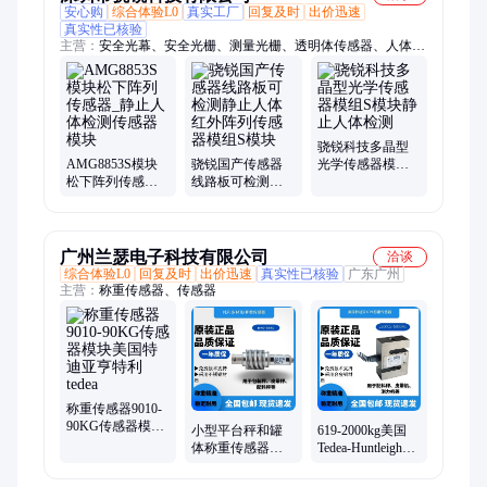
安心购
综合体验L0
真实工厂
回复及时
出价迅速
真实性已核验
主营：
安全光幕、安全光栅、测量光栅、透明体传感器、人体存
在传感器、传感器、测量光幕、区域光栅、区域光幕、光栅光
幕、施莱格安全光栅、施莱格光栅、安全光栅施莱格、光栅施莱
格、施莱格安全光幕、安全光电、安全开关、安全门锁、感应器
骁锐科技多晶型
AMG8853S模块
骁锐国产传感器
光学传感器模组S
松下阵列传感器_
线路板可检测静
模块静止人体检
静止人体检测传
止人体红外阵列
测
感器模块
传感器模组S模块
广州兰瑟电子科技有限公司
洽谈
综合体验L0
回复及时
出价迅速
真实性已核验
广东广州
主营：
称重传感器、传感器
称重传感器9010-
90KG传感器模块
小型平台秤和罐
619-2000kg美国
美国特迪亚亨特
体称重传感器
Tedea-Huntleigh称
利tedea
MTB-20kg全密封
重传感器 特迪亚
焊接 防护等级
亨特利