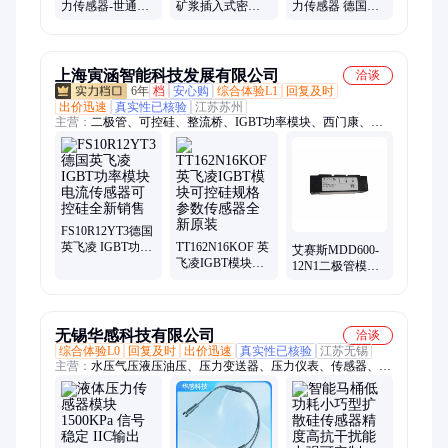
力传感器-世通科
矿浆插入式密度
力传感器 德国技
创重量传感器模
传感器差压式密
术 精度高 源头工
块感应
度仪TQ-880世通
厂
科创
上海寅涵智能科技发展有限公司
洽谈
6年
档
安心购
综合体验L1
回复及时
出价迅速
真实性已核验
江苏苏州
主营：
二极管、可控硅、整流桥、IGBT功率模块、西门康、
IGBT、三社、IXYS、富士、英飞凌、IR、巴斯曼、西门子熔断
器
FS10R12YT3德国
英飞凌 IGBT功率
TT162N16KOF 英
艾赛斯MDD600-
模块电流传感器
飞凌IGBT模块可
12N1二极管模块
可控硅全新销售
控硅规格参数传
可控硅驱动全新
感器全新原装
供应原装进口
无锡华感科技有限公司
洽谈
综合体验L0
回复及时
出价迅速
真实性已核验
江苏无锡
主营：
水压气压液压油压、压力变送器、压力仪表、传感器、血
压计、控制器、医疗器械、刹车助力、气体压力、刹车压力、真
空压力、电动汽车、气体检测仪、电子刹车开关