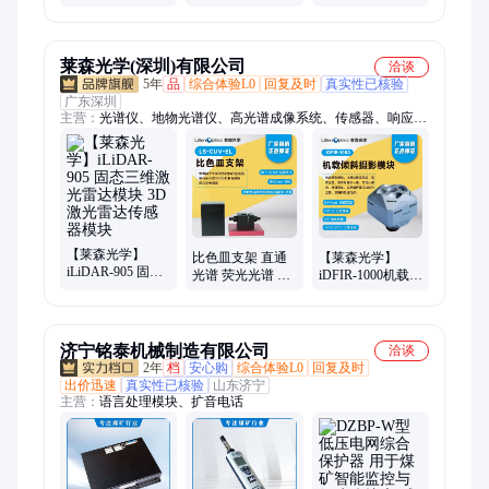
传感器保护自动
传感器保护油压
模块冲床安全保
化设备保护装置
机保护装置
护器支持定制
莱森光学(深圳)有限公司
洽谈
5年
品
综合体验L0
回复及时
真实性已核验
广东深圳
主营：
光谱仪、地物光谱仪、高光谱成像系统、传感器、响应光
学积分球、高光谱成像相机
【莱森光学】
比色皿支架 直通
【莱森光学】
iLiDAR-905 固态
光谱 荧光光谱 双
iDFIR-1000机载倾
三维激光雷达模
光路光谱 透射测
斜摄影模块无人
块 3D激光雷达传
量 荧光测量 可调
机多角度遥感倾
感器模块
焦距
斜摄像
济宁铭泰机械制造有限公司
洽谈
2年
档
安心购
综合体验L0
回复及时
出价迅速
真实性已核验
山东济宁
主营：
语言处理模块、扩音电话