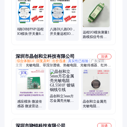
8路DI转PNP/远程
八路DI八路DO，
远程I/O模块测量1
IO模块/开关量8入
开关量远程IO模
路模拟信号传感
4出/工业以太网采
块物联网信号采
器信号
集模块传感器
集维君瑞传感器
ModbusTCP和
变送
MQTT维君瑞
深圳市晶创和立科技有限公司
洽谈
综合体验L0
回复及时
出价迅速
真实性已核验
广东深圳
主营：
光敏电阻、菲涅尔透镜、热敏电阻、光敏传感器、红外传
感器、微波模块、微波雷达感应模块、热释电红外传感器、微波
感应模块、贴片热释电红外传感器、数字光敏传感器、压敏电
阻、红外接收头、红外发射管、金属壳光敏电阻、环保光敏电
阻、隔离垫高柱、LED隔离垫高柱、人体感应菲涅尔透镜、科技
菲涅尔透镜、导光柱防水罩、防水罩、红外处理芯片、贴片光敏
电阻、LED隔离柱
晶创和立5mm方
芯金属壳光敏电
感应模块 微波传
晶创和立金属壳
阻GL5501F 镀锡
感器 微波雷达传
光敏电阻
铜线引线
感器 数字信号雷
GL12501F大直径
达
亮电阻5-10K方芯
深圳市骁锐科技有限公司
洽谈