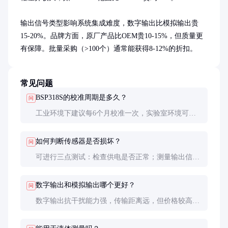
输出信号类型影响系统集成难度，数字输出比模拟输出贵
15-20%。品牌方面，原厂产品比OEM贵10-15%，但质量更
有保障。批量采购（>100个）通常能获得8-12%的折扣。
常见问题
BSP318S的校准周期是多久？
问
工业环境下建议每6个月校准一次，实验室环境可延
长至1年。若发现测量值异常，应立即校准。校准需
要使用专用设备和标准源。
如何判断传感器是否损坏？
问
可进行三点测试：检查供电是否正常；测量输出信号
是否在合理范围；对比已知标准值。若三项中有异
常，很可能传感器已损坏。
数字输出和模拟输出哪个更好？
问
数字输出抗干扰能力强，传输距离远，但价格较高。
模拟输出成本低，接口简单，适合短距离传输。根据
实际需求选择。