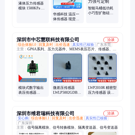
液体压力传感器
模块 1500KPa 信
智能马桶低功耗
号稳定 IIC输出
小巧型扩散硅传
华感科技 温压一
感器精度高抗干
体传感器 现货包
扰能力强可定制
邮 1拖1 /2 农业灌
溉
深圳市中芯慧联科技有限公司
洽谈
综合体验L0
回复及时
出价迅速
真实性已核验
广东东莞
主营：
GP6A系列、压力元器件、MEMS表压芯片、传感器、压
力传感器、微差压传感器、PM2.5传感器、液压传感器、风压传
感器、温湿度传感器、气体浓度传感器、电化学气体传感器、传
感器芯片、工业表压传感器、表压传感器、氧气传感器、电磁表
压传感芯片、EC4-HF-10、LWPH9XXXGV、LWP2200、
SM9541、GE NOVA 系列、LWP6130AD、LWP2200S、
LWLP5001DD
模块式数字输出
微差压传感器
LWP2010R 精密型
表压传感器
LWLP5002GDB
压力传感器 误差
LWP9020GD、
微处理器核心 微
范围极小 防液体
LWP9040GD、
型化设计
渗漏 稳定性强
LWP9100GD
深圳市维君瑞科技有限公司
洽谈
安心购
综合体验L1
回复及时
出价迅速
真实性已核验
广东深圳
主营：
信号隔离模块、信号转换模块、隔离变送器、信号变送器