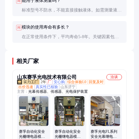
能用于液体测量吗？
问
标准型号不防水，不能直接接触液体。如需测量液体
参数，应选用带隔离膜的专用型号，价格比标准型高
约40%。
模块的使用寿命有多长？
问
在正常使用条件下，平均寿命5-8年。关键因素包括
环境温度、振动强度和保养情况。高温、高湿环境会
缩短寿命。
相关厂家
山东赛孚光电技术有限公司
洽谈
2年
厂
安心购
综合体验L0
回复及时
出价迅速
真实性已核验
山东济宁
主营：
光幕传感器、传感器、光电保护装置
赛孚自动化安全
赛孚自动化安全
赛孚光电FL系列
光栅继电器模块
光栅继电器模块
安全光幕继电器