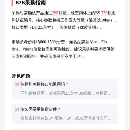
B2B采购指南
采购时需确认产品通过
BS
I认证，检查阀体上的BS 
750
标志
和认证编号。核心参数包括工作压力等级（通常选10bar）、
接口类型（BS 2.5英寸）、阀体材质（优质青铜）。

市场参考价格约800-1500元/套，知名品牌如Alco、Flo-
Rite、Viking价格较高但可靠性好。建议采购时要求提供第
三方检测报告，并确认质保期不少于5年。
常见问题
英标和美标接口能通用吗？
问
不能直接通用。英标采用2.5英寸BS螺纹，美标是
NST螺纹，接口尺寸和牙型都不同。紧急情况下可用
转接头，但会损失部分流量。
多久需要更换密封件？
问
橡胶密封件建议5年更换一次，或发现泄漏时立即更
换。高温环境应缩短至3年。