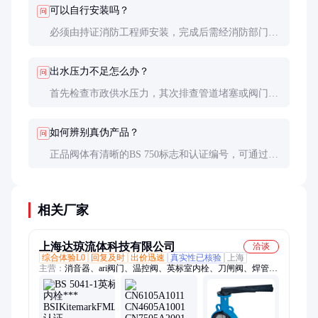
可以自行安装吗？
问
必须由持证消防工程师安装，完成后需经消防部门验
收。私自改装可能影响保险理赔。
出水压力不足怎么办？
问
首先检查市政供水压力，其次排查管道堵塞或阀门未
全开。系统性问题需要专业消防公司评估。
如何辨别真伪产品？
问
正品阀体有清晰的BS 750标志和认证编号，可通过
BSI官网查询。假冒产品往往重量较轻，螺纹加工粗
糙。
相关厂家
上海达琼流体科技有限公司
洽谈
综合体验L0
回复及时
出价迅速
真实性已核验
上海
主营：
消音器、ari阀门、温控阀、英标室内栓、刀闸阀、焊管
钳、雨淋阀、持压阀、泄放阀、过滤阀、管割刀、自动阀、插接
头、触控屏、柔性管、弯管器、隔膜阀、盆底钳、提拉阀、隔热
管、肘节阀、莱克斯、疏水阀、排放阀、honeywell、仪表管