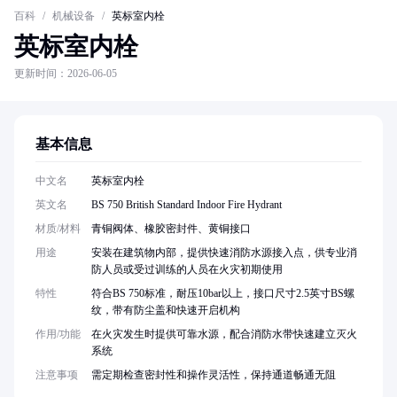
百科
/
机械设备
/
英标室内栓
英标室内栓
更新时间：2026-06-05
基本信息
中文名
英标室内栓
英文名
BS 750 British Standard Indoor Fire Hydrant
材质/材料
青铜阀体、橡胶密封件、黄铜接口
用途
安装在建筑物内部，提供快速消防水源接入点，供专业消
防人员或受过训练的人员在火灾初期使用
特性
符合BS 750标准，耐压10bar以上，接口尺寸2.5英寸BS螺
纹，带有防尘盖和快速开启机构
作用/功能
在火灾发生时提供可靠水源，配合消防水带快速建立灭火
系统
注意事项
需定期检查密封性和操作灵活性，保持通道畅通无阻