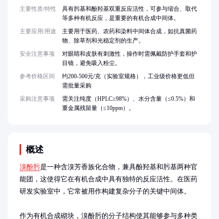
主要性质/特性
具有肟基和酚羟基双重反应活性，可参与缩合、取代
等多种有机反应，是重要的有机合成中间体。
主要应用/用途
主要用于医药、农药和染料中间体合成，如抗真菌药
物、除草剂和光稳定剂的生产。
安全注意事项
对眼睛和皮肤有刺激性，操作时需佩戴防护手套和护
目镜，避免吸入粉尘。
参考价格区间
约200-500元/克（实验室规格），工业级价格更低但
需批量采购
采购注意事项
需关注纯度（HPLC≥98%）、水分含量（≤0.5%）和
重金属残留量（≤10ppm）。
概述
溴酚肟
是一种含溴芳香族化合物，兼具酚羟基和肟基两种官
能团，这使得它在有机合成中具有独特的反应活性。在医药
研发实验室中，它常被用作构建复杂分子的关键中间体。

作为有机合成砌块，溴酚肟的分子结构使其能够参与多种类