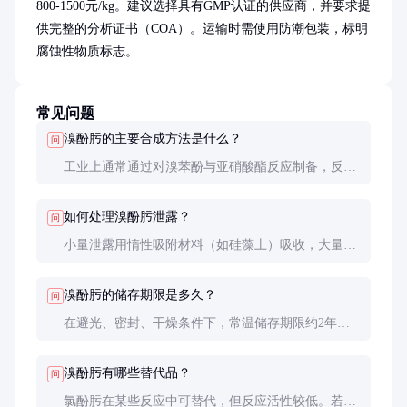
800-1500元/kg。建议选择具有GMP认证的供应商，并要求提
供完整的分析证书（COA）。运输时需使用防潮包装，标明
腐蚀性物质标志。
常见问题
溴酚肟的主要合成方法是什么？
问
工业上通常通过对溴苯酚与亚硝酸酯反应制备，反应
需在酸性条件下进行，收率约70-85%。实验室规模也
可用羟胺与4-溴苯甲醛缩合得到。
如何处理溴酚肟泄露？
问
小量泄露用惰性吸附材料（如硅藻土）吸收，大量泄
露需围堵后由专业人员处理。切勿用水冲洗，避免污
染水源。
溴酚肟的储存期限是多久？
问
在避光、密封、干燥条件下，常温储存期限约2年。
若出现明显变色或结块应停止使用。
溴酚肟有哪些替代品？
问
氯酚肟在某些反应中可替代，但反应活性较低。若无