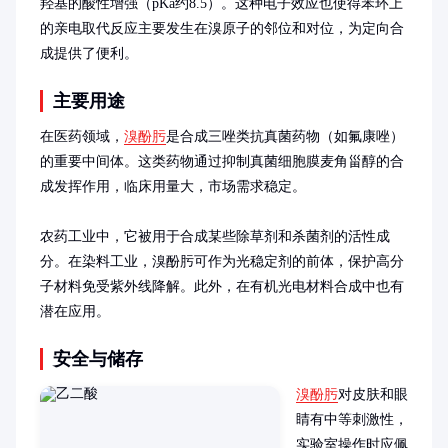
羟基的酸性增强（pKa约8.5）。这种电子效应也使得苯环上
的亲电取代反应主要发生在溴原子的邻位和对位，为定向合
成提供了便利。
主要用途
在医药领域，
溴酚肟
是合成三唑类抗真菌药物（如氟康唑）
的重要中间体。这类药物通过抑制真菌细胞膜麦角甾醇的合
成发挥作用，临床用量大，市场需求稳定。

农药工业中，它被用于合成某些除草剂和杀菌剂的活性成
分。在染料工业，溴酚肟可作为光稳定剂的前体，保护高分
子材料免受紫外线降解。此外，在有机光电材料合成中也有
潜在应用。
安全与储存
溴酚肟
对皮肤和眼
睛有中等刺激性，
实验室操作时应佩