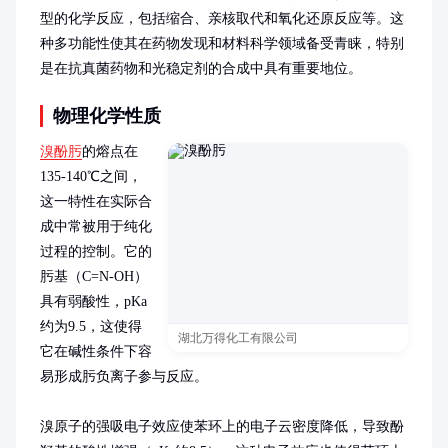
型的化学反应，包括缩合、亲核取代和氧化还原反应等。这
种多功能性使其在药物发现和材料科学领域备受青睐，特别
是在抗真菌药物和光稳定剂的合成中具有重要地位。
物理化学性质
溴酚肟
的熔点在
135-140℃之间，
这一特性在实际合
成中常被用于纯化
过程的控制。它的
肟基（C=N-OH）
具有弱酸性，pKa
约为9.5，这使得
湖北万得化工有限公司
它在碱性条件下容
易形成肟负离子参与反应。

溴原子的强吸电子效应使苯环上的电子云密度降低，导致酚