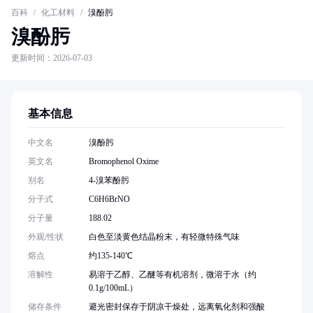
百科
/
化工材料
/
溴酚肟
溴酚肟
更新时间：2026-07-03
基本信息
中文名
溴酚肟
英文名
Bromophenol Oxime
别名
4-溴苯酚肟
分子式
C6H6BrNO
分子量
188.02
外观/性状
白色至淡黄色结晶粉末，有轻微特殊气味
熔点
约135-140℃
溶解性
易溶于乙醇、乙醚等有机溶剂，微溶于水（约
0.1g/100mL）
储存条件
避光密封保存于阴凉干燥处，远离氧化剂和强酸