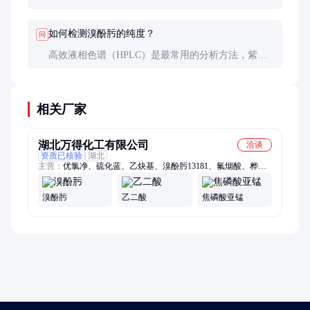
溴原子要求，普通酚肟也是常见替代品，但价格可能
更高。
如何检测溴酚肟的纯度？
问
高效液相色谱（HPLC）是最常用的分析方法，紫外
检测器在254nm处有强吸收。也可通过熔点测定初步
判断纯度。
相关厂家
湖北万得化工有限公司
洽谈
资质已核验
湖北
主营：
优氯净、硫化蓝、乙炔基、溴酚肟13181、氟烟酸、桦焦
油、特乐酯、甲硫基、异菌脲、咯喹酮、吡喃灵、溶剂绿、铵明
矾、氟环唑、硫代二、溶剂黑、溶剂黄、碱性红、霜霉威、溴甲
溴酚肟
乙二酸
焦磷酸亚锰
基、乙氧基、氟苯基、还原黄、羟乙基、4-c吡啶、永固橙