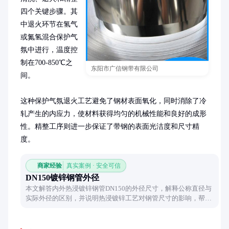
四个关键步骤。其
中退火环节在氢气
或氮氢混合保护气
氛中进行，温度控
制在700-850℃之
东阳市广信钢带有限公司
间。

这种保护气氛退火工艺避免了钢材表面氧化，同时消除了冷
轧产生的内应力，使材料获得均匀的机械性能和良好的成形
性。精整工序则进一步保证了带钢的表面光洁度和尺寸精
度。
商家经验
真实案例 · 安全可信
DN150镀锌钢管外径
本文解答内外热浸镀锌钢管DN150的外径尺寸，解释公称直径与
实际外径的区别，并说明热浸镀锌工艺对钢管尺寸的影响，帮助
读者准确选型。