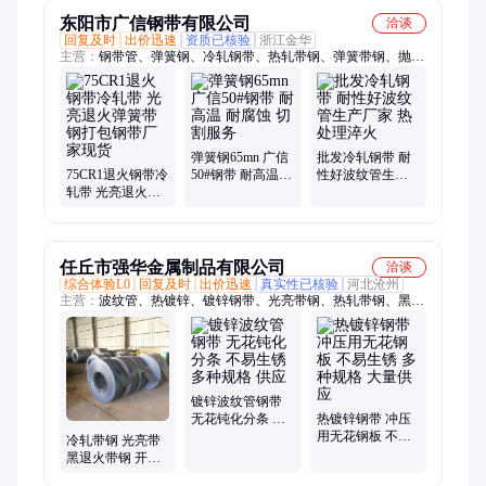
东阳市广信钢带有限公司
洽谈
回复及时
出价迅速
资质已核验
浙江金华
主营：
钢带管、弹簧钢、冷轧钢带、热轧带钢、弹簧带钢、抛光
钢带、不锈钢弹簧、碳素结构钢、钢带波纹管、钢带缠绕机、不
锈钢超薄带、聚乙烯波纹管、不锈钢压延带、钢带工艺精良、冷
轧镀锌钢带、淬火钢带源头、折弯淬火钢带、不锈钢打包带
弹簧钢65mn 广信
批发冷轧钢带 耐
75CR1退火钢带冷
50#钢带 耐高温
性好波纹管生产
轧带 光亮退火弹
耐腐蚀 切割服务
厂家 热处理淬火
簧带钢打包钢带
厂家现货
任丘市强华金属制品有限公司
洽谈
综合体验L0
回复及时
出价迅速
真实性已核验
河北沧州
主营：
波纹管、热镀锌、镀锌钢带、光亮带钢、热轧带钢、黑退
带钢、电缆带钢、冷轧带钢、镀锌带钢、不锈钢带钢、镀锌打包
带钢、黑退波纹管带钢、预应力波纹管带钢、冷轧钢带、电缆钢
带、镀锌波纹管钢带、金属预应力波纹管钢带、热镀锌钢带
镀锌波纹管钢带
无花钝化分条 不
热镀锌钢带 冲压
易生锈 多种规格
用无花钢板 不易
冷轧带钢 光亮带
供应
生锈 多种规格 大
黑退火带钢 开平
量供应
加工 整洁光滑