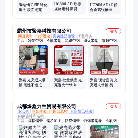
HC380LAD 欧标
碳结钢 C15E 球化
HC260LAD+Z 低
规格定制 期货代
退火 表面光亮 精
合金高强镀锌卷
订 宝钢汽车钢 试
轧带钢 冷轧精密
板 HC260LAD材
模量产HX
钢带
质 宝钢 马钢 首钢
380LAD+ZF
霸州市聚嘉科技有限公司
洽谈
回复及时
出价迅速
真实性已核验
河北廊坊
主营：
冷硬带钢、冷轧带钢、黑退带钢、退火带钢、镀锌带钢、
锌铝镁带钢、光亮带钢、光亮镀锌带钢、黑退方管、黑退圆管、
镀锌钢管
聚嘉 光亮退火带
聚嘉 批量供应 光
聚嘉 现货直供 光
钢 刚性不错抵抗
亮退火带钢 加工
亮退火带钢 易切
形变能力强 大量
适配性强免除锈
削精密构件用材
批发
规模厂家
诚信经营
成都煜鑫力兰贸易有限公司
洽谈
安心购
综合体验L1
回复及时
真实性已核验
内蒙古呼和浩特
主营：
焊接钢管、钢桥加固、防腐钢管、镀锌带钢卷、冷轧钢
材、螺旋钢管、无缝钢管、耐高温管材、高频直缝焊管、不锈钢
装饰管、流体输送管材、厚壁热镀锌钢管、桥梁建筑用钢材、建
筑用支撑钢材