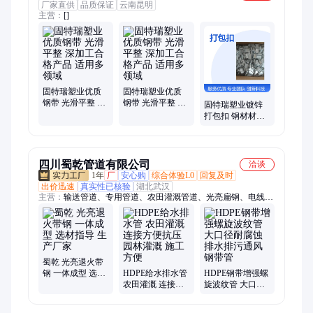
厂家直供
品质保证
云南昆明
主营：
[]
固特瑞塑业优质
固特瑞塑业优质
钢带 光滑平整 深
钢带 光滑平整 深
固特瑞塑业镀锌
加工合格产品 适
加工合格产品 适
打包扣 钢材材质
用多领域
用多领域
长方形银色 打包
带包扎用
四川蜀乾管道有限公司
洽谈
1年
厂
安心购
综合体验L0
回复及时
出价迅速
真实性已核验
湖北武汉
主营：
输送管道、专用管道、农田灌溉管道、光亮扁钢、电线电
缆保护管、电线预埋保护管
蜀乾 光亮退火带
钢 一体成型 选材
HDPE给水排水管
HDPE钢带增强螺
指导 生产厂家
农田灌溉 连接方
旋波纹管 大口径
便抗压 园林灌溉
耐腐蚀排水排污
施工方便
通风钢带管