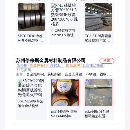
锈钢圆管、不锈钢型材、不锈钢花纹板、预埋件加工、天沟
小口径镀锌方管
20*20*1.5 热镀锌
SPCC DC01冷卷
CCS AH36高强度
矩形管
分条冷轧带钢 冷
船板切割 可加工
200*300*8.0 规格
轧光亮退火带钢
定制 货轮船舶制
多
薄带钢
造用板材
苏州倍徕斯金属材料制品有限公司
洽谈
安心购
综合体验L0
真实工厂
回复及时
真实性已核验
江苏苏州
主营：
合金结构钢、易切削钢、合金工具钢、不锈钢、圆钢、模
具钢、不锈钢棒、调质研磨棒、弹簧钢、轴承钢、钢板、铝板
SNCM220钢带渗
碳合金结构钢薄
板冷轧光亮退火
aisi4140圆钢 美标
9sicr钢板 冷轧薄
带钢
SAE4140材料
板鞍钢热轧退火
4140合金钢圆棒
板材 现货9crsi冷
调质磨光
轧板