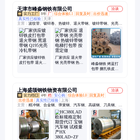
天津市峰淼钢铁有限公司
洽谈
8年
厂
综合体验L1
回复及时
出价迅速
真实性已核验
天津
主营：
波纹管、镀锌卷、热镀锌、退火带钢、镀锌带钢、光亮带
钢、电梯带钢、冷轧带钢、打包带、淼钢铁、镀锌板、烤蓝打
包、彩涂卷板、建筑供水、钢带电缆、镀锌扣件、镀锌管扣、钢
带铠装、打包钢带、淼打钢铁、镀锌钢卷、盘扣脚手架、铁皮打
包扣、涂卷板材料、镀锌打包扣
厂家供应镀锌铁
厂家供应 退火带
皮打包带 退火带
钢 光亮带钢 热镀
峰淼钢铁 烤蓝打
钢 黑退带钢 Q195
锌带钢 电梯打包
包带 捆扎铁皮钢
光亮冷轧带钢
带 按需定做
带 32*0.9 库存充
足
上海盛颉钢铁物资有限公司
洽谈
4年
档
安心购
综合体验L0
回复及时
出价迅速
真实性已核验
上海
主营：
精冲钢、合金钢、弹簧钢、汽车钢、高碳钢、刀具钢、工
具钢、中碳钢