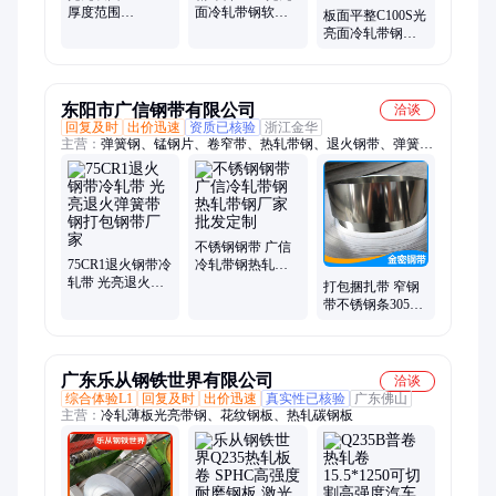
厚度范围
面冷轧带钢软态
板面平整C100S光
0.015mm-6.0mm冷
退火低碳钢带定
亮面冷轧带钢
轧带钢球化退火
制HV硬度
C90S软态退火带
定制HV硬度 弹簧
钢
东阳市广信钢带有限公司
洽谈
回复及时
出价迅速
资质已核验
浙江金华
主营：
弹簧钢、锰钢片、卷窄带、热轧带钢、退火钢带、弹簧带
钢、热处理带钢、纵剪柳钢带钢、耐海水腐蚀带钢、冷轧带、不
锈钢板、不锈钢带、冷轧钢带、输送钢带、热轧钢带、不锈钢链
带、钢带波纹管、不锈钢钢带、热镀锌钢带、不锈钢压延带、耐
性好波纹管、打包带捆扎带、不锈钢打包带、不锈钢拉伸钢带、
可折弯淬火钢带
不锈钢钢带 广信
75CR1退火钢带冷
冷轧带钢热轧带
轧带 光亮退火弹
钢厂家批发定制
打包捆扎带 窄钢
簧带钢打包钢带
带不锈钢条305不
厂家
锈钢绕管钢带
广东乐从钢铁世界有限公司
洽谈
综合体验L1
回复及时
出价迅速
真实性已核验
广东佛山
主营：
冷轧薄板光亮带钢、花纹钢板、热轧碳钢板