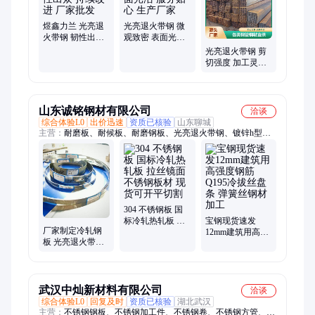
煜鑫力兰 光亮退
光亮退火带钢 微
火带钢 韧性出众
观致密 表面光洁
持续改进 厂家批
服务贴心 生产厂
光亮退火带钢 剪
发
家
切强度 加工灵活
危机处理 厂家供
应
山东诚铭钢材有限公司
洽谈
综合体验L0
出价迅速
资质已核验
山东聊城
主营：
耐磨板、耐候板、耐磨钢板、光亮退火带钢、镀锌h型
钢、国标h型钢、焊接h型钢、不锈钢卷板、钢板耐腐蚀、抗腐蚀
钢板、不锈钢冷轧板、高温不锈钢板、盘条、线材、精密管、钢
板切割、圆钢、钢丝、无缝钢管、精密钢管、钢板、冷轧钢卷、
冷轧钢板、分条加工、耐候圆钢、耐低温线材
304 不锈钢板 国
标冷轧热轧板 拉
宝钢现货速发
厂家制定冷轧钢
丝镜面不锈钢板
12mm建筑用高强
板 光亮退火带钢
材 现货可开平切
度钢筋 Q195冷拔
高强度金属运输
割
丝盘条 弹簧丝钢
捆扎带冷轧卷
材加工
武汉中灿新材料有限公司
洽谈
综合体验L0
回复及时
资质已核验
湖北武汉
主营：
不锈钢钢板、不锈钢加工件、不锈钢卷、不锈钢方管、不