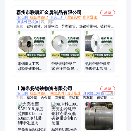
霸州市联凯汇金属制品有限公司
洽谈
安心购
综合体验L2
真实工厂
回复及时
出价迅速
真实性已核验
四川资阳
主营：
镀锌钢带、冷硬钢管、异型钢管、热镀锌带钢、镀锌带
钢、光亮焊接管、锌铝镁管、黑退圆管、黑退钢管、镀锌钢管、
镀锌方管、异形管、方镀锌管、黑退管、镀锌圆管、q235镀锌钢
管、镀锌管、DN150镀锌钢管、Q235消防镀锌管、镀锌大棚
管、锌铝镁钢管、方管圆管黑退管、热镀锌无缝钢管、黑退方矩
管
带钢退火工艺
带钢镀锌带钢厂
热轧带钢带供应
q195冷硬带钢厂
家 色泽光亮 建筑
热镀锌工艺 联凯
家 色泽光亮 桥架
型材用 联凯汇 退
汇 退火带钢 色泽
用 联凯汇
火带钢供应
光亮
上海帛扬钢铁物资有限公司
洽谈
安心购
综合体验L1
回复及时
出价迅速
真实性已核验
上海
主营：
精冲钢、合金钢、弹簧钢、高碳钢、汽车钢、低碳钢、工
具钢、刀具钢、冷轧板、双相钢
光亮表面SAE1018
精冲料C10C光亮