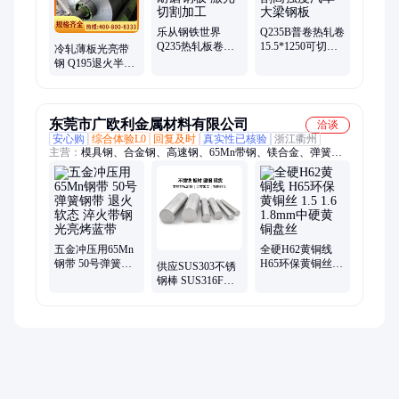
乐从钢铁世界
Q235B普卷热轧卷
Q235热轧板卷
15.5*1250可切割
冷轧薄板光亮带
SPHC高强度耐磨
高强度汽车大梁
钢 Q195退火半硬
钢板 激光切割加
钢板
双光冷轧卷 spcd
工
冷轧钢卷
东莞市广欧利金属材料有限公司
洽谈
安心购
综合体验L0
回复及时
真实性已核验
浙江衢州
主营：
模具钢、合金钢、高速钢、65Mn带钢、镁合金、弹簧
钢、不锈钢、钛材、钨钢、铝合金、铜材
五金冲压用65Mn
全硬H62黄铜线
钢带 50号弹簧钢
H65环保黄铜丝
供应SUS303不锈
带 退火软态 淬火
1.5 1.6 1.8mm中硬
钢棒 SUS316F不
带钢 光亮烤蓝带
黄铜盘丝
锈钢圆棒 316L研
磨棒