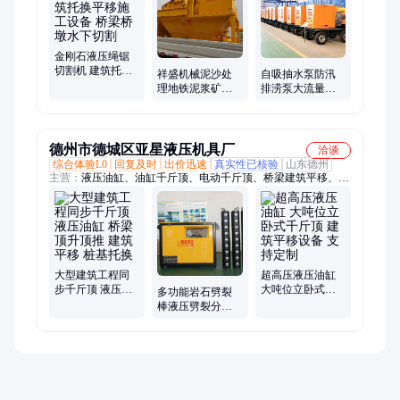
压泵、凿毛机、防撞墙、冲剪机、抽水泵
金刚石液压绳锯
切割机 建筑托换
祥盛机械泥沙处
自吸抽水泵防汛
平移施工设备 桥
理地铁泥浆矿用
排涝泵大流量排
梁桥墩水下切割
分离器污水砂石
污泵柴油移动泵
操作设备
车扬程远
德州市德城区亚星液压机具厂
洽谈
综合体验L0
回复及时
出价迅速
真实性已核验
山东德州
主营：
液压油缸、油缸千斤顶、电动千斤顶、桥梁建筑平移、液
压千斤顶、顶升千斤顶、液压顶管机、大吨位千斤顶、分离式千
斤顶、智能同步顶升
大型建筑工程同
超高压液压油缸
步千斤顶 液压油
大吨位立卧式千
多功能岩石劈裂
缸 桥梁顶升顶推
斤顶 建筑平移设
棒液压劈裂分裂
建筑平移 桩基托
备 支持定制
器 矿山爆破机械
换