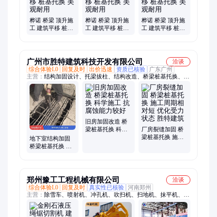
桦诺 桥梁 顶升施
桦诺 桥梁 顶升施
桦诺 桥梁 顶升施
工 建筑平移 桩基
工 建筑平移 桩基
工 建筑平移 桩基
托换 美观耐用
托换 美观耐用
托换 美观耐用
广州市胜特建筑科技开发有限公司
洽谈
综合体验L0
回复及时
出价迅速
资质已核验
广东广州
主营：
结构加固设计、托梁拔柱、结构改造、桥梁桩基托换、基
础加固、裂缝处理、房屋纠偏、建筑加固改造、厂房加固、学校
加固、别墅加固、机房加固、梁板柱加固
旧房加固改造 桥
梁桩基托换 科学
厂房裂缝加固 桥
施工 抗腐蚀能力
梁桩基托换 施工
地下室结构加固
较好
周期相对短 优化
桥梁桩基托换 正
受力状态 胜特建
规工艺施工 改善
筑
居住舒适程度
郑州豫工工程机械有限公司
洽谈
综合体验L0
回复及时
真实性已核验
河南郑州
主营：
除雪车、喷射机、冲孔机、吹扫机、扫地机、抹平机、污
水泵、灰浆泵、鹰嘴钳、拉毛机、洗砂机、雾化机、拉网机、修
剪机、加热垫、除雪机、扫雪板、振动器、软管泵、注浆机、高