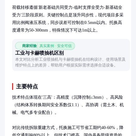
荷载转移遵循'新老基础共同受力-临时支撑全受力-新基础全
受力'三阶段原则。关键控制点是顶升同步性，现代项目多采
用比例阀液压系统，同步误差可控制在0.5mm以内。托换高
度通常为50-300mm，特殊情况下可达1m以上。
商家经验
真实案例 · 安全可信
工业与卡赫喷抽机区别
本文对比分析工业喷抽机与卡赫喷抽机在结构设计、使用场景及
维护特点上的差异，帮助用户根据实际需求选择合适设备。
主要特点
技术特点体现在'三高'：高精度（沉降控制≤3mm）、高风险
（结构体系转换期间安全系数仅1.1）、高协调（需土木、机
械、电气多专业配合）。

对比传统拆除重建方式，托换施工可节省工期约40-60%，降
低交通影响80%以上。但技术门槛高，国内具备甲级资质的