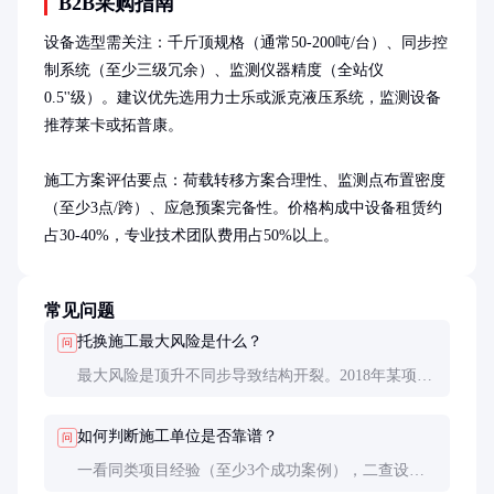
B2B采购指南
设备选型需关注：千斤顶规格（通常50-200吨/台）、同步控
制系统（至少三级冗余）、监测仪器精度（全站仪
0.5''级）。建议优先选用力士乐或派克液压系统，监测设备
推荐莱卡或拓普康。

施工方案评估要点：荷载转移方案合理性、监测点布置密度
（至少3点/跨）、应急预案完备性。价格构成中设备租赁约
占30-40%，专业技术团队费用占50%以上。
常见问题
托换施工最大风险是什么？
问
最大风险是顶升不同步导致结构开裂。2018年某项目
因液压系统故障造成2mm差异沉降，导致箱梁腹板出
现0.3mm裂缝。现在行业标准要求必须配备三级同步
如何判断施工单位是否靠谱？
问
控制系统。
一看同类项目经验（至少3个成功案例），二查设备
清单（同步控制系统品牌），三核人员资质（注册结