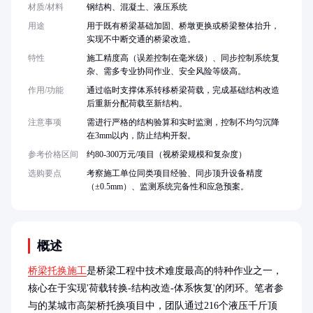
材质/材料
钢结构、混凝土、液压系统
用途
用于既有桥梁基础加固、桥墩更换或桥梁整体抬升，
实现不中断交通的桥梁改造。
特性
施工精度高（误差控制在毫米级）、同步控制系统复
杂、需多专业协同作业、安全风险等级高。
作用/功能
通过临时支撑体系转移桥梁荷载，完成基础结构改造
后重新分配荷载至新结构。
注意事项
需进行严格的结构验算和实时监测，控制不均匀沉降
在3mm以内，防止结构开裂。
参考价格区间
约80-300万元/项目（视桥梁规模和复杂度）
选购要点
考察施工单位同类项目经验、同步顶升设备精度
（±0.5mm）、监测系统完备性和应急预案。
概述
桥梁托换施工
是桥梁工程中技术难度最高的特种作业之一，
核心在于实现'荷载转换-结构改造-体系恢复'的闭环。笔者参
与的某城市高架桥托换项目中，团队通过216个液压千斤顶