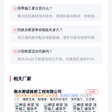
构工程师在场）。建议实地考察其正在施工的项目。
雨季施工要注意什么？
问
重点防范基础泡水软化。需做好基坑降水，控制地下
水位在作业面以下1m。2016年广州某项目因暴雨导致
临时支撑下沉5mm，后采用注浆加固补救。
托换后桥梁寿命能延长多久？
问
经正规托换并配合加固措施，通常可延长使用年限
15-30年。上海外白渡桥1907年建造，2008年托换加
固后评估可使用至2040年。
小型桥梁适合托换吗？
问
跨径20m以下桥梁性价比不高。托换固定成本约50万
元，建议评估改造费用是否低于重建成本的70%。但
文物桥梁或交通要道例外。
相关厂家
衡水桦诺路桥工程有限公司
洽谈
综合体验L0
回复及时
出价迅速
真实性已核验
河北衡水
主营：
橡胶支座、裂缝修、液压同步顶升、顶升施工、立交桥、
程设备、垫石增高、千斤顶、液压系统定制、桩基托、千金顶