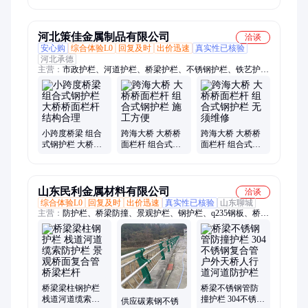
合管校园防护栏
杆 道路隔离设施
送
上门测量
河北策佳金属制品有限公司
洽谈
安心购
综合体验L0
回复及时
出价迅速
真实性已核验
河北承德
主营：
市政护栏、河道护栏、桥梁护栏、不锈钢护栏、铁艺护
栏、围墙护栏
小跨度桥梁 组合
跨海大桥 大桥桥
跨海大桥 大桥桥
式钢护栏 大桥桥
面栏杆 组合式钢
面栏杆 组合式钢
面栏杆 结构合理
护栏 施工方便
护栏 无须维修
山东民利金属材料有限公司
洽谈
综合体验L0
回复及时
出价迅速
真实性已核验
山东聊城
主营：
防护栏、桥梁防撞、景观护栏、钢护栏、q235钢板、桥梁
栏杆、护栏栏杆、灯光栏杆、防撞栏杆、河道栏杆、铁艺栏杆、
不锈钢复合管护栏、钢板零切、激光切割耐磨钢板、护栏桥梁、
护栏立柱、镀锌护栏、扶手护栏、灯光护栏、绳索护栏、激光切
割异形件、桥梁护栏、公园护栏、防撞立柱、牛角支架
桥梁梁柱钢护栏
桥梁不锈钢管防
栈道河道缆索防
撞护栏 304不锈钢
供应碳素钢不锈