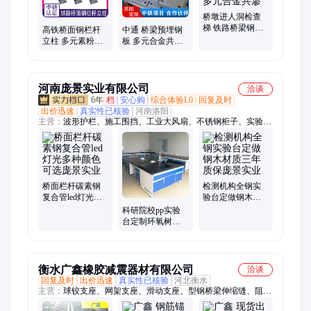
时支座、下锚拉线预埋件、多元合金共渗钝化封闭、CRCC认
证、桥墩护栏
桥墩进人洞检查
梯 铁路桥梁钢横
高铁桥面钢栏杆
中通 桥梁预埋钢
梁检查孔扶手侧
立柱 多元素粉末
板 多元合金共渗
爬梯 多元合金共
共渗钝化封闭铁
钝化封闭 铁路crcc
渗
路桥梁栏杆
认证预埋板
河南庞景实业有限公司
洽谈
6年
档
安心购
综合体验L0
回复及时
出价迅速
真实性已核验
河南洛阳
主营：
波形护栏、施工围挡、工业大风扇、不锈钢柜子、实验
台、市政护栏、活动房、高速防撞垫、活动护栏、护栏网、声屏
障、围墙护栏、水泥仿木护栏、桥梁护栏、缆索护栏、双层床
桥面栏杆碳素钢
检测机构全钢实
复合管led灯光多
验台定做钢木材
种颜色可选庞景
质三年质保庞景
科研院校pp实验
实业
实业
台定制环氧树脂
板上门安装庞景
实业
衡水广鑫橡胶减震器材有限公司
洽谈
回复及时
出价迅速
真实性已核验
河北衡水
主营：
球铰支座、网架支座、滑动支座、型钢桥梁伸缩缝、阻尼
器、橡胶支座、桥梁伸缩缝、盆式橡胶支座、网架橡胶支座、盆