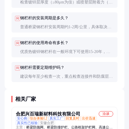
检查镀锌层厚度（≥80μm为佳）或喷塑层附着力（划
格法测试），也可要求厂家提供盐雾试验报告（通常
要求≥1000小时）。
钢栏杆的安装周期是多久？
问
普通桥梁钢栏杆安装周期约1-2周/公里，具体取决于
桥梁结构和施工条件。预制装配式栏杆可大幅缩短工
期。
钢栏杆的使用寿命有多长？
问
优质热镀锌钢栏杆在一般环境下可使用15-20年，不
锈钢栏杆可达30年以上。实际寿命受环境和使用条件
影响较大。
钢栏杆需要定期维护吗？
问
建议每年至少检查一次，重点检查连接件和防腐层。
发现锈蚀应及时处理，避免扩散。定期维护可延长使
用寿命2-3倍。
相关厂家
合肥兴百瑞新材料科技有限公司
洽谈
安心购
综合体验L2
真实工厂
回复及时
出价迅速
真实性已核验
安徽合肥
主营：
桥梁防抛网、桥梁防撞护栏、公路框架护栏网、高速公路