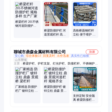
防眩网
桥梁栏杆 201不锈
钢河道防撞护栏
规格多样 生产厂
桥梁防撞护栏 河
高铁桥面钢栏杆
家
道景观栏杆 高架
立柱 便于维护 陡
桥人行防护栏厂
坡地段防护用 规
家
格全可定制
聊城市鼎森金属材料有限公司
洽谈
安心购
综合体验L0
回复及时
出价迅速
真实性已核验
山东聊城
主营：
桥梁护栏、护栏支架、灯光护栏、防撞栏杆、不锈钢护
栏、公路工程护栏、桥梁防撞护栏
厂家精选 防撞护
桥梁防撞护栏 镀
栏厂 镀锌立柱 鼎
锌立柱 鼎森 景观
森 景观桥 梁栏杆
河道栏杆 规格齐
支持定制 安全隔
全
离 桥梁防撞栏杆
景观隔离护栏 鼎
森