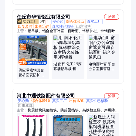
大桥桥面栏杆
任丘市华恒铝业有限公司
洽谈
6年
厂
安心购
综合体验L2
真实工厂
回复及时
出价迅速
真实性已核验
山东淄博
主营：
铝单板、铝合金百叶窗、百叶窗、锌钢护栏、锌钢百叶
窗、塑钢百叶窗、铝单板幕墙、冲孔铝单板、幕墙铝单板、氟碳
铝单板、外墙铝单板、异形铝单板、空调罩、铝方通、铝方管
湖 南怀 化工2.5厚
电动百叶窗 阳台
幕墙铝单板 氟碳
办公室飘窗遮光
供应碳素钢复合
喷涂会议室防火
可调节铝百叶 铝
管桥面安防护栏
装饰用3厚铝板
合金通风口
桥梁工程防撞栏
杆 品质高支持配
送
河北中通铁路配件有限公司
洽谈
安心购
综合体验L0
真实工厂
出价迅速
真实性已核验
四川成都
主营：
抗震挡块限位挡块、防落梁挡块、高铁检查梯、声屏障钢
立柱、钢横梁、预埋t钢、栏杆遮板预埋件、接触网预埋钢板、
吊围栏角钢支架、支座预埋钢板、人行道钢横梁、人行道钢支
架、声屏障遮板预埋件、声屏障预埋件、吊围栏、防落梁预埋
件、桥墩墩顶围栏、墩身检查梯、铁路预埋件、桥梁预埋件、临