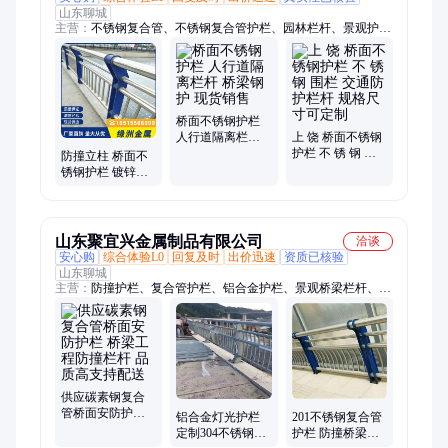
山东聊城
主营：
不锈钢复合管、不锈钢复合管护栏、园林栏杆、景观护
栏、铝合金护栏
桥面不锈钢护栏
人行道隔离栏杆
上 饶 桥面不锈钢
桥梁钢护 现货销
护栏 不 锈 钢 围
防撞立柱 桥面不
售
栏 交通防护栏杆
锈钢护栏 镀锌喷
规格尺寸可定制
涂钢 栏杆 规格齐
全
山东聚宜兴金属制品有限公司
洽谈
安心购
综合体验L0
回复及时
出价迅速
资质已核验
山东聊城
主营：
防撞护栏、复合管护栏、铝合金护栏、景观桥梁栏杆、道
路隔离栏杆、桥梁灯光栏杆、河道护栏
供应碳素钢复合
管桥面安防护栏
铝合金灯光护栏
201不锈钢复合管
桥梁工程防撞栏
定制304不锈钢复
护栏 防撞桥梁栏
杆 品质高支持配