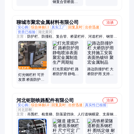
护栏 景观桥面复
复合管户外天桥
钢复合管桥面安
合管桥梁栏杆
人行道河道防护
防护栏 桥梁工程
栏
防撞栏杆 售后无
忧
聊城市聚宏金属材料有限公司
洽谈
安心购
综合体验L1
真实工厂
回复及时
出价迅速
资质已核验
湖北黄冈
主营：
防护栏、防撞柱、复合管、桥梁栏杆、河道栏杆、钢管栏
杆、栏杆立柱、防撞栏、道路护栏、沿河护栏、景观护栏、公路
立柱、行道护栏、围栏护栏、喷塑立柱、护栏立柱、桥梁立柱、
公路护栏、河道护栏、阳台护栏、交通护栏、楼梯扶手、喷塑护
栏、水库护栏、水泥护栏
灯光景观护栏 路
路边防撞护栏 大
桥防护用 静电喷
桥防护用 支持施
灯光钢栏杆 可开
涂表面 聚宏金属
工安装 表面热镀
发票 桥面防护用
制造 生产周期短
锌 聚宏金属制品
静电喷涂表面 聚
宏金属
河北钜朗铁路配件有限公司
洽谈
安心购
综合体验L0
回复及时
出价迅速
真实性已核验
河北邯郸
主营：
吊围栏、检查梯、防落梁挡块、人行道钢横梁、支座钢
板、预埋T钢、栏杆钢立柱、接触网预埋件、声屏障预埋件、遮
板预埋件、声屏障立柱、临时沙箱、避雷器支架、地脚螺栓、预
埋槽道、抗震设施、预埋套筒、接线盒、疏散平台支架、抗震支