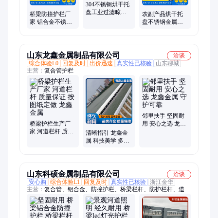
304不锈钢烘干托
盘工业过滤晾晒
桥梁防撞护栏厂
农副产品烘干托
网盘农副产品透
家 铝合金不锈钢
盘不锈钢金属网
气圆孔网筛烘盘
材质镀锌 带灯光
筛烧烤烘培晾晒
四横梁桥梁栏杆
网加粗加厚筛网
盘
山东龙鑫金属制品有限公司
洽谈
综合体验L0
回复及时
出价迅速
真实性已核验
山东聊城
主营：
复合管护栏
邻里扶手 坚固耐
桥梁护栏生产厂
用 安心之选 龙鑫
家 河道栏杆 质量
金属 守护可靠
清晰指引 龙鑫金
保证 按图纸定做
属 科技美学 多感
龙鑫金属
联动 广受认可
山东科硕金属制品有限公司
洽谈
安心购
综合体验L1
回复及时
真实性已核验
浙江金华
主营：
复合管、铝合金、防撞护栏、桥梁栏杆、防护栏杆、道路
栏杆、安全栏杆、防撞栏杆、不锈钢护栏、不锈钢管护栏、安全
护栏、河道护栏、灯光护栏、防护护栏、景观护栏、桥梁护栏、
护栏订做、护栏定制、道路护栏、安全防护、堤防护栏、隔离护