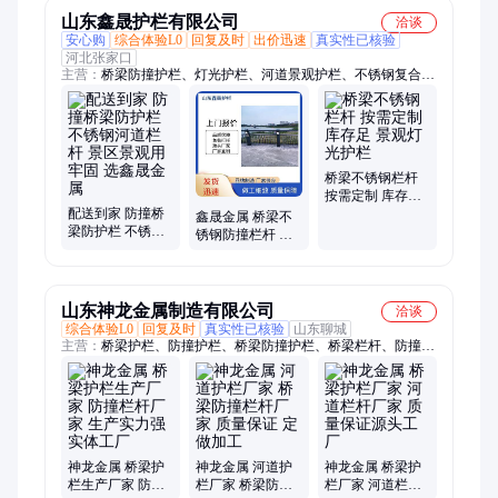
山东鑫晟护栏有限公司
洽谈
安心购
综合体验L0
回复及时
出价迅速
真实性已核验
河北张家口
主营：
桥梁防撞护栏、灯光护栏、河道景观护栏、不锈钢复合管
护栏、防撞护栏、铝合金护栏
桥梁不锈钢栏杆
按需定制 库存足
配送到家 防撞桥
景观灯光护栏
鑫晟金属 桥梁不
梁防护栏 不锈钢
锈钢防撞栏杆 配
河道栏杆 景区景
送到家 景观道路
观用 牢固 选鑫晟
灯光护栏 河堤防
金属
护栏
山东神龙金属制造有限公司
洽谈
综合体验L0
回复及时
真实性已核验
山东聊城
主营：
桥梁护栏、防撞护栏、桥梁防撞护栏、桥梁栏杆、防撞栏
杆、河道护栏、灯光护栏、景观护栏
神龙金属 桥梁护
神龙金属 河道护
神龙金属 桥梁护
栏生产厂家 防撞
栏厂家 桥梁防撞
栏厂家 河道栏杆