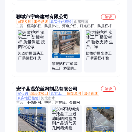
栏杆厂家 生产实
栏杆厂家 质量保
厂家 质量保证源
力强实体工厂
证 定做加工
头工厂
聊城市宇峰建材有限公司
洽谈
回复及时
出价迅速
真实性已核验
山东聊城
主营：
桥梁护栏、防撞护栏、河道护栏、灯光栏杆、防撞栏杆、
桥梁栏杆、河道栏杆、景观栏杆、不锈钢栏杆、不锈钢护栏、不
锈钢复合管、灯光护栏、景观护栏
河道护栏 源头工
防撞护栏 实体工
厂 防撞栏杆 质量
厂 桥梁栏杆 验收
保证 按图纸定做
支持 生产厂家
景观护栏厂家 源
头工厂 桥梁防撞
栏杆 验收支持 按
图纸定做
安平县温荣丝网制品有限公司
洽谈
安心购
综合体验L1
真实工厂
回复及时
出价迅速
真实性已核验
河北衡水
主营：
不锈钢网、护栏、声屏障、金属网