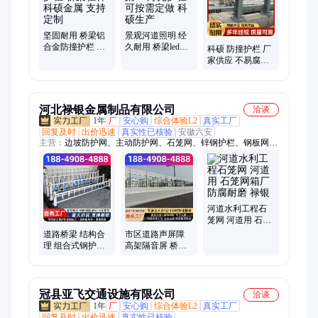
栏、灯光围栏、防撞围栏、市政护栏
坚固耐用 桥梁铝
景观河道照明 经
合金防撞护栏 桥
久耐用 桥梁led灯
科硕 防撞护栏 厂
梁栏杆 科硕金属
光护栏 可按需定
家供应 不易腐蚀
支持定制
做 科硕生产
人车分流隔离
河北禄银金属制品有限公司
洽谈
1年
厂
安心购
综合体验L2
真实工厂
回复及时
出价迅速
真实性已核验
安徽六安
主营：
边坡防护网、主动防护网、石笼网、锌钢护栏、钢板网护
栏、护栏网、球场围网、声屏障、刺绳、刀片刺绳、车间隔离护
栏、基坑护栏、防坠网、防风抑尘网、波形护栏、草坪护栏、防
抛网、铸铁护栏、市政护栏、工程围挡
河道水利工程石
笼网 河道用 石笼
网箱厂 防腐耐磨
道路桥梁 结构合
市区道路声屏障
禄银
理 组合式钢护栏
高架隔音屏 桥梁
大桥桥面栏杆
透明隔音板 禄银
定制
冠县亚飞交通设施有限公司
洽谈
1年
厂
安心购
综合体验L2
真实工厂
回复及时
出价迅速
真实性已核验