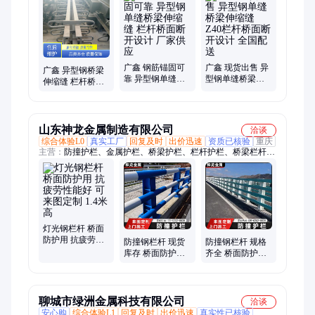
式支座、抗震网架支座、建筑抗震阻尼器、双向滑动支座、成品
网架支座、弹性球形支座、网架球形支座、抗震球铰支座、屈曲
支撑
广鑫 钢筋锚固可
广鑫 现货出售 异
广鑫 异型钢桥梁
靠 异型钢单缝桥
型钢单缝桥梁伸
伸缩缝 栏杆桥面
梁伸缩缝 栏杆桥
缩缝 Z40栏杆桥面
断开设计 专业生
面断开设计 厂家
断开设计 全国配
产
供应
送
山东神龙金属制造有限公司
洽谈
综合体验L0
真实工厂
回复及时
出价迅速
资质已核验
重庆
主营：
防撞护栏、金属护栏、桥梁护栏、栏杆护栏、桥梁栏杆、
防撞栏杆、防撞钢护栏、城市不锈钢、防撞钢栏杆、道路不锈
钢、不锈钢护栏、不锈钢栏杆、桥梁钢护栏、景观不锈钢、不锈
钢桥梁、不锈钢防撞、不锈钢复合管、桥梁景观栏杆、防撞灯光
栏杆、桥梁灯光栏杆、护栏定制、金属复合管、桥梁防护栏、桥
梁灯光护栏、防撞景观护栏
灯光钢栏杆 桥面
防护用 抗疲劳性
防撞钢栏杆 现货
防撞钢栏杆 规格
能好 可来图定制
库存 桥面防护用
齐全 桥面防护用
1.4米高
耐冲击性强 高度
抗紫外线性好 高
1.3米
度1.1米
聊城市绿洲金属科技有限公司
洽谈
安心购
综合体验L1
回复及时
出价迅速
真实性已核验