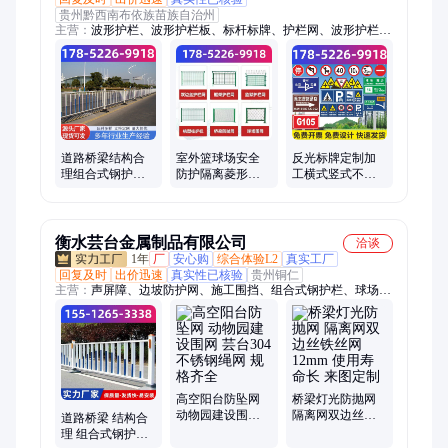
贵州黔西南布依族苗族自治州
主营：
波形护栏、波形护栏板、标杆标牌、护栏网、波形护栏配
件、标志杆、标志牌
道路桥梁结构合
室外篮球场安全
反光标牌定制加
理组合式钢护栏
防护隔离菱形孔
工横式竖式不易
大桥桥面栏杆
勾花网围网护栏
腐蚀生锈变形安
封闭式弹性网围
装便捷高效
栏
衡水芸台金属制品有限公司
洽谈
1年
厂
安心购
综合体验L2
真实工厂
回复及时
出价迅速
真实性已核验
贵州铜仁
主营：
声屏障、边坡防护网、施工围挡、组合式钢护栏、球场围
网、公路护栏、石笼网、刀片刺绳、防抛网
高空阳台防坠网
桥梁灯光防抛网
动物园建设围网
隔离网双边丝铁
道路桥梁 结构合
芸台304不锈钢绳
丝网 12mm 使用
理 组合式钢护栏
网 规格齐全
寿命长 来图定制