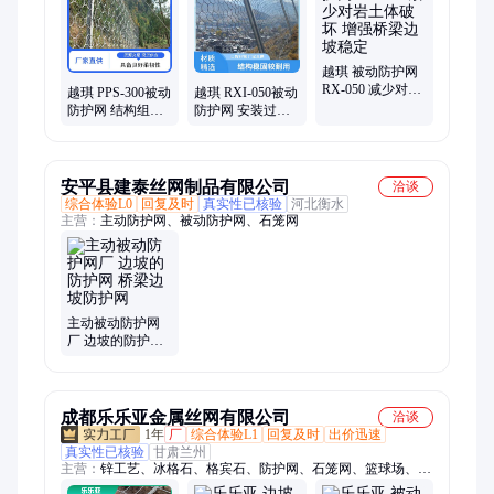
越琪 被动防护网
RX-050 减少对岩
越琪 PPS-300被动
越琪 RXI-050被动
土体破坏 增强桥
防护网 结构组成
防护网 安装过程
梁边坡稳定
相对稳固 增强桥
较简便 增强桥梁
梁边坡稳定
边坡稳定
安平县建泰丝网制品有限公司
洽谈
综合体验L0
回复及时
真实性已核验
河北衡水
主营：
主动防护网、被动防护网、石笼网
主动被动防护网
厂 边坡的防护网
桥梁边坡防护网
成都乐乐亚金属丝网有限公司
洽谈
1年
厂
综合体验L1
回复及时
出价迅速
真实性已核验
甘肃兰州
主营：
锌工艺、冰格石、格宾石、防护网、石笼网、篮球场、边
坡网、护坡网、围栏网、足球场、喷塑处、护施工、能源电力、