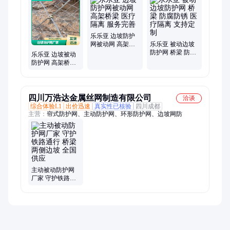
边坡护坡、光伏发电、边坡喷护、交通设施、仓储物流、隧道支
护、建筑施工、笼网护坡、边坡挂网、文物保护、医疗隔离、边
坡护脚
乐乐亚 边坡防护
网被动网 高架桥
乐乐亚 被动边坡
梁 医疗隔离 服务
防护网 桥梁 防腐
乐乐亚 边坡被动
完善
防锈 医疗隔离 支
防护网 高架桥梁
持定制
临时隔离 做工精
细
四川万浩达金属丝网制造有限公司
洽谈
综合体验L1
出价迅速
真实性已核验
四川成都
主营：
帘式防护网、主动防护网、环形防护网、边坡网防
主动被动防护网
厂家 守护铁路通
行 桥梁两侧边坡
全国供应