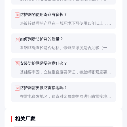
护栏刚性大，容易造成车辆反弹或翻车。防护网更适
合桥梁等高风险路段。
防护网的使用寿命有多长？
问
热镀锌处理的产品在一般环境下可使用15年以上，沿
海地区建议8-10年更换。定期维护可延长使用寿命。
如何判断防护网的质量？
问
看钢丝绳直径是否达标、镀锌层厚度是否足够（一般
≥85μm）、连接件是否牢固。可要求厂家提供材料检
测报告和工程案例。
安装防护网需要注意什么？
问
基础要牢固，立柱垂直度要保证，钢丝绳张紧度要均
匀。建议由专业施工队伍安装，并进行验收测试。
防护网需要做防雷接地吗？
问
在雷电多发地区，建议对金属防护网进行防雷接地处
理，接地电阻一般要求≤10Ω。
相关厂家