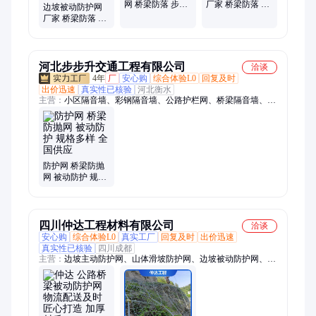
网 桥梁防落 步道
厂家 桥梁防落 节
边坡被动防护网
防坠 库存充足 编
理岩体 送货上门
厂家 桥梁防落 破
织牢固
镀锌工艺
碎岩体 长期稳定
加工定制 镀锌工
艺
河北步步升交通工程有限公司
洽谈
4年
厂
安心购
综合体验L0
回复及时
出价迅速
真实性已核验
河北衡水
主营：
小区隔音墙、彩钢隔音墙、公路护栏网、桥梁隔音墙、高
速桥梁防抛网、角钢焊接网、公路吸音屏、钢板网护栏、斜方护
栏网、封闭围栏网、降噪消音隔板、居民区隔音墙、高架桥隔音
墙、高速路隔音墙、双边丝铁丝网、工厂厂区隔音屏、高速公路
挡音板
防护网 桥梁防抛
网 被动防护 规格
多样 全国供应
四川仲达工程材料有限公司
洽谈
安心购
综合体验L0
真实工厂
回复及时
出价迅速
真实性已核验
四川成都
主营：
边坡主动防护网、山体滑坡防护网、边坡被动防护网、边
坡防护、边坡生态防护