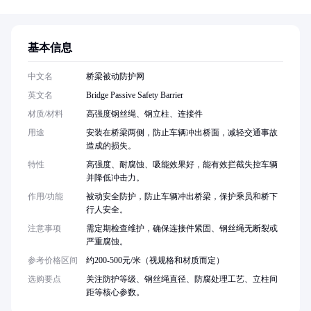
基本信息
中文名
桥梁被动防护网
英文名
Bridge Passive Safety Barrier
材质/材料
高强度钢丝绳、钢立柱、连接件
用途
安装在桥梁两侧，防止车辆冲出桥面，减轻交通事故
造成的损失。
特性
高强度、耐腐蚀、吸能效果好，能有效拦截失控车辆
并降低冲击力。
作用/功能
被动安全防护，防止车辆冲出桥梁，保护乘员和桥下
行人安全。
注意事项
需定期检查维护，确保连接件紧固、钢丝绳无断裂或
严重腐蚀。
参考价格区间
约200-500元/米（视规格和材质而定）
选购要点
关注防护等级、钢丝绳直径、防腐处理工艺、立柱间
距等核心参数。