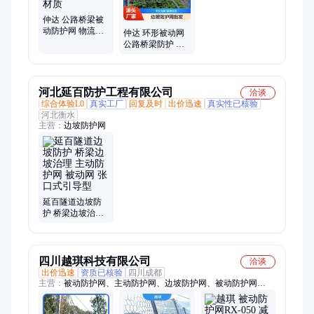
仲达 公路桥梁被
动防护网 物流配
仲达 环形被动网
送及时 匠心打造
公路桥梁防护 现
加厚材质
货价位 服务优先
厂家定制
河北延百防护工程有限公司
洽谈
综合体验L0
真实工厂
回复及时
出价迅速
真实性已核验
河北衡水
主营：
边坡防护网
延百隧道边坡防
护 桥梁边坡治理
主动防护网 被动
网 张口式引导型
四川越琪科技有限公司
洽谈
出价迅速
资质已核验
四川成都
主营：
被动防护网、主动防护网、边坡防护网、被动防护网
PPS150