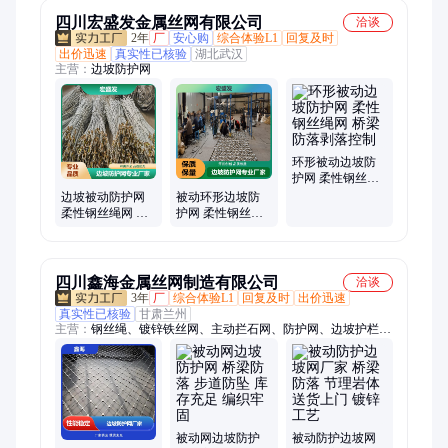
四川宏盛发金属丝网有限公司
洽谈
2年
厂
安心购
综合体验L1
回复及时
出价迅速
真实性已核验
湖北武汉
主营：
边坡防护网
环形被动边坡防
护网 柔性钢丝绳
网 桥梁防落剥落
边坡被动防护网
被动环形边坡防
控制
柔性钢丝绳网 桥
护网 柔性钢丝绳
梁防落 环保节能
网 桥梁防落 剥落
厂家批发
控制 强度高 厂家
定制
四川鑫海金属丝网制造有限公司
洽谈
3年
厂
综合体验L1
回复及时
出价迅速
真实性已核验
甘肃兰州
主营：
钢丝绳、镀锌铁丝网、主动拦石网、防护网、边坡护栏
网、矿山防滚石防护、危岩包裹缠绕网、高速公路拦截网
被动网边坡防护
被动防护边坡网