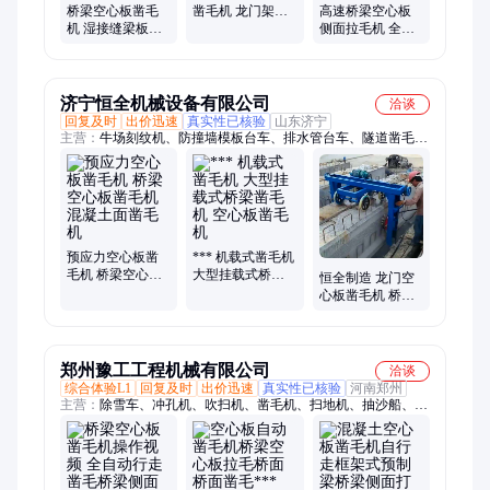
桥梁空心板凿毛
凿毛机 龙门架式
高速桥梁空心板
机 湿接缝梁板加
立面混凝土打毛
侧面拉毛机 全自
固打毛机 地铁路
机
动打毛机 硕阳混
面拉毛机
凝土加固凿毛机
济宁恒全机械设备有限公司
洽谈
回复及时
出价迅速
真实性已核验
山东济宁
主营：
牛场刻纹机、防撞墙模板台车、排水管台车、隧道凿毛
机、空心板凿毛机、桥面凿毛机、三角架凿毛机、电动台车、牛
场拉纹机、机场刻纹机、路面切割机、路面摊铺机、混凝土振动
梁、单滚轴摊铺机、电动洒水车、工地洗轮机
预应力空心板凿
*** 机载式凿毛机
毛机 桥梁空心板
大型挂载式桥梁
恒全制造 龙门空
凿毛机 混凝土面
凿毛机 空心板凿
心板凿毛机 桥梁
凿毛机
毛机
凿毛机 箱梁立面
拉毛机
郑州豫工工程机械有限公司
洽谈
综合体验L1
回复及时
出价迅速
真实性已核验
河南郑州
主营：
除雪车、冲孔机、吹扫机、凿毛机、扫地机、抽沙船、绳
锯机、划线机、拉毛机、洗砂机、修剪机、除雪机、振动器、软
管泵、注浆机、防撞墙、冲剪机、抛雪车、抽水泵、双缸泵、灌
缝机、电热毯、橡皮艇、运梁车、传感器