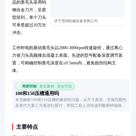
品的凿毛头采用钨
钢合金刀片，呈星
型排列，单个刀头
济宁茂鸿机械设备有限公司
可承受超过10万次
冲击。

工作时电机驱动凿毛头以2000-3000rpm转速旋转，通过离心
力使刀头高频撞击混凝土表面。先进的型号配备深度调节装
置，可精确控制凿毛深度在±0.5mm内，避免损伤结构主
体。
商家经验
真实案例 · 安全可信
100和150压槽通用吗
本文解析100和150压槽的兼容性问题，从尺寸差异、安装匹配性
及替代方案三方面进行探讨，帮助工程人员快速判断两种规格的
互换可行性。
主要特点