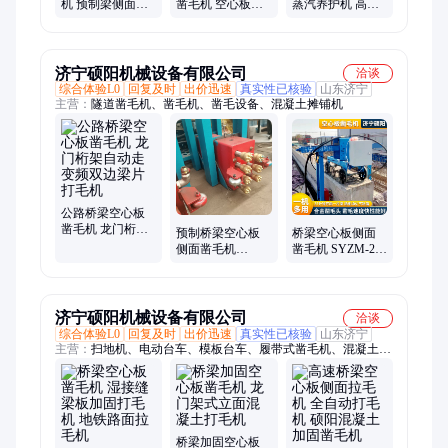
机 预制梁侧面拉
凿毛机 空心板侧
蒸汽养护机 高温
毛设备 电动双面
面拉毛机 箱梁翼
灭菌电热蒸汽机
自动剔凿机7头
板双面凿毛
300kg变频电磁锅
炉
济宁硕阳机械设备有限公司
洽谈
综合体验L0
回复及时
出价迅速
真实性已核验
山东济宁
主营：
隧道凿毛机、凿毛机、凿毛设备、混凝土摊铺机
公路桥梁空心板
凿毛机 龙门桁架
预制桥梁空心板
桥梁空心板侧面
自动走变频双边
侧面凿毛机
凿毛机 SYZM-2Q
梁片打毛机
SYZM-2Q板梁凿
板梁凿毛工具 生
毛工具 凿毛头生
产厂家
产厂家
济宁硕阳机械设备有限公司
洽谈
综合体验L0
回复及时
出价迅速
真实性已核验
山东济宁
主营：
扫地机、电动台车、模板台车、履带式凿毛机、混凝土凿
毛机、排水管台车、注油机、压线钳、灰浆泵、液压钳、除雪
机、振动器、注浆机、防撞墙、切管机、灌缝机、翻爬机、沟槽
机、刮平尺、捆扎机、泥浆泵、分离机、整平机、磨锈机、除雪
车
桥梁加固空心板