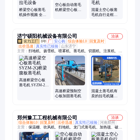
空心板自动凿毛
桥梁空心板凿毛
机桥梁空心板拉
混凝土空心板凿
机操作视频 全自
毛桥面桥面凿毛
毛机自行走框架
动行走凿毛桥梁
***
式预制梁桥梁侧
侧面拉毛设备
面打毛机
济宁硕阳机械设备有限公司
洽谈
8年
厂
安心购
综合体验L0
回复及时
出价迅速
真实性已核验
山东济宁
主营：
扫地机、扬雪机、喷雾机、凿毛机、切圆机、注浆机、喷
水车、喷洒车、气动锤、泥浆泵、防滑槽、整平机、喷浆机、抹
光机、拉毛机、洒水车、注浆泵、切桩机、机刀片、凿毛车、振
动尺、弯管机、振动棒、钢筋预应力设备
高速桥梁空心板
凿毛机 SYZM-2Q
桥梁腹板凿毛机
高速桥梁预制空
混凝土凿毛机有
心板加固凿毛机
卖的拉毛机隧道
矮边墙铣刨凿毛
机器
郑州豫工工程机械有限公司
洽谈
综合体验L0
回复及时
出价迅速
真实性已核验
河南郑州
主营：
保温棚、吹风机、扫地机、龙门式凿毛机、加热毯、破碎
机、岩石锯、保温被、拉网机、喷浆车、除雪机、注浆机、陶瓷
泵、破冰机、撒盐机、切割机、劈裂机、铣挖机、冲剪机、清雪