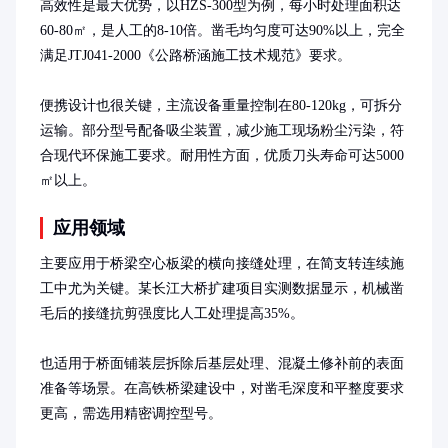
高效性是最大优势，以HZS-300型为例，每小时处理面积达
60-80㎡，是人工的8-10倍。凿毛均匀度可达90%以上，完全
满足JTJ041-2000《公路桥涵施工技术规范》要求。

便携设计也很关键，主流设备重量控制在80-120kg，可拆分
运输。部分型号配备吸尘装置，减少施工现场粉尘污染，符
合现代环保施工要求。耐用性方面，优质刀头寿命可达5000
㎡以上。
应用领域
主要应用于桥梁空心板梁的横向接缝处理，在简支转连续施
工中尤为关键。某长江大桥扩建项目实测数据显示，机械凿
毛后的接缝抗剪强度比人工处理提高35%。

也适用于桥面铺装层拆除后基层处理、混凝土修补前的表面
准备等场景。在高铁桥梁建设中，对凿毛深度和平整度要求
更高，需选用精密调控型号。