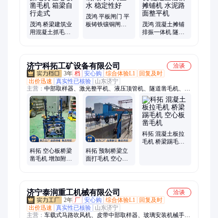
茂鸿 平板闸门 平
茂鸿 桥梁建筑业
板铸铁镶铜闸门
茂鸿 混凝土摊铺
用混凝土抓毛机
单向止水 稳定性
排振一体机 隧道
空心板凿毛机 箱
好
三辊轴摊铺机 水
梁自行走式
泥路面整平机
济宁科拓工矿设备有限公司
洽谈
3年
档
安心购
综合体验L1
回复及时
出价迅速
真实性已核验
山东济宁
主营：
中部取样器、激光整平机、液压顶管机、隧道凿毛机、柴
油防汛泵车、车载式马路吹风机、水下清淤机器人、玻璃安装机
械手、扫雪机、推雪铲、扫雪滚刷、全自动升降柱、船式洗车
槽、履带绳锯机、电动出土车、电动绳锯机、短管置换、内壁喷
涂机器人、箱式喷砂机、手持式喷砂机、全自动锚索锚具切割
机、智能张拉设备、智能压浆台车、龙门压力机、玻璃机械手
科拓 混凝土板拉
毛机 桥梁踢毛机
空心板凿毛机
科拓 空心板桥梁
科拓 预制桥梁立
凿毛机 增加附着
面打毛机 空心板
力 横梁拉凿一体
侧面自动凿毛机
机
框架式梁板拉毛
机
济宁泰润重工机械有限公司
洽谈
2年
厂
安心购
综合体验L1
回复及时
出价迅速
真实性已核验
山东济宁
主营：
车载式马路吹风机、皮带中部取样器、玻璃安装机械手、