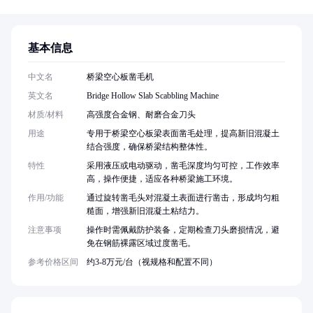
基本信息
中文名
桥梁空心板凿毛机
英文名
Bridge Hollow Slab Scabbling Machine
材质/材料
高强度合金钢、耐磨合金刀头
用途
专用于桥梁空心板梁表面凿毛处理，提高新旧混凝土
结合强度，确保桥梁结构整体性。
特性
采用液压或电动驱动，凿毛深度均匀可控，工作效率
高，操作便捷，适应各种桥梁施工环境。
作用/功能
通过旋转凿毛头对混凝土表面进行凿击，形成均匀粗
糙面，增强新旧混凝土粘结力。
注意事项
操作时需佩戴防护装备，定期检查刀头磨损情况，避
免在钢筋裸露区域过度凿毛。
参考价格区间
约3-8万元/台（视规格和配置不同）