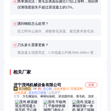
简单测试法：凿毛后表面应露出1/3以上骨料，用回弹
问
仪测强度损失不超过原混凝土的15%。
遇到钢筋怎么处理？
问
应立即停止操作，调整凿毛深度。规范要求凿毛深度
不得超过保护层厚度的1/3，以免损伤结构钢筋。
刀头多久需要更换？
问
视混凝土强度而定，C30混凝土约每3000-4000㎡更换
一次，C50以上高强度混凝土寿命减半。出现异常振
动或噪音应立即检查。
相关厂家
济宁茂鸿机械设备有限公司
洽谈
1年
档
安心购
综合体验L0
回复及时
出价迅速
真实性已核验
山东济宁
主营：
方孔螺旋钻、树根钻刨机、淤泥搅拌器、凿毛机、清淤机
器人、激光整平机、电动铲车、甘蔗收获机、液压拔管机、液压
顶管机