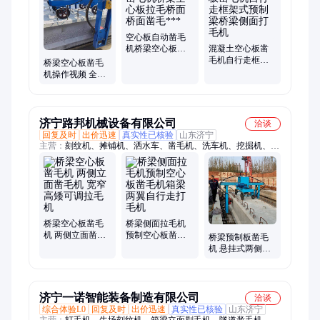
机、清雪车、浮筒泵、潜水泵、发热毯、防汛泵、绿篱修剪机
空心板自动凿毛
机桥梁空心板拉
混凝土空心板凿
毛桥面桥面凿毛
毛机自行走框架
桥梁空心板凿毛
***
式预制梁桥梁侧
机操作视频 全自
面打毛机
动行走凿毛桥梁
侧面拉毛设备
济宁路邦机械设备有限公司
洽谈
回复及时
出价迅速
真实性已核验
山东济宁
主营：
刻纹机、摊铺机、洒水车、凿毛机、洗车机、挖掘机、压
路机、路面切割机、抹光机、穿线机、穿管机、拔管机、振动
尺、振动梁、铣刨机、钻孔取芯机、研磨机、切管机、压槽机、
套丝机、弯管机、喷浆机、切桩机、蒸汽发生器
桥梁空心板凿毛
桥梁侧面拉毛机
机 两侧立面凿毛
预制空心板凿毛
桥梁预制板凿毛
机 宽窄高矮可调
机箱梁两翼自行
机 悬挂式两侧面
拉毛机
走打毛机
打毛机 空心板凿
毛机
济宁一诺智能装备制造有限公司
洽谈
综合体验L0
回复及时
出价迅速
真实性已核验
山东济宁
主营：
打毛机、牛场刻纹机、箱梁立面剔毛机、隧道凿毛机、气