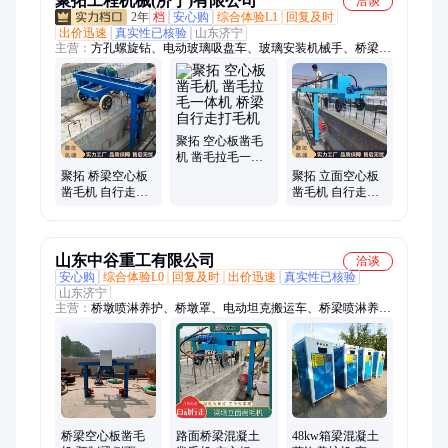
聚拓工程机械(济宁)有限公司
洽谈
2年
档
安心购
综合体验L1
回复及时
出价迅速
真实性已核验
山东济宁
主营：
方孔螺旋钻、电动玻璃吸盘车、玻璃安装机械手、桥梁空
心板凿毛机、液压拔管机、回收式喷砂机、移动式喷砂机、箱式
喷砂机、龙门压力机、短管置换设备、移动式洗车槽、卷盘喷灌
机、智能张拉设备、智能压浆台车、车载马路吹风机、智能清淤
机器人、车载式绿篱修剪机、扫雪滚刷、车载式护栏清洗机、电
动液压扳手、管道内壁喷涂器、中部取样器、玻璃吸盘、树叶收
聚拓 空心板凿毛
集车、智能钢管套丝机
机 凿毛拉毛一体
机 桥梁自行走打
聚拓 桥梁空心板
聚拓 立面空心板
毛机
凿毛机 自行走凿
凿毛机 自行走凿
毛设备 预制板拉
毛头 桥梁拉毛机
毛机
器
山东中谷重工有限公司
洽谈
安心购
综合体验L0
回复及时
出价迅速
真实性已核验
山东济宁
主营：
桥墩喷淋养护、桥墩罩、电动坦克搬运车、桥梁喷淋养
护、桥梁蒸汽养护棚、桥梁蒸汽养护机、夹棉保温篷布、遥控割
草机
桥梁空心板凿毛
路面桥梁混凝土
48kw箱梁混凝土