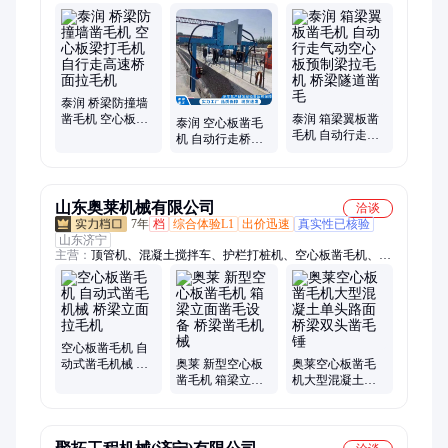
隧道凿毛机、全自动升降柱、液压拔管机、洗车槽、清淤机器
人、龙门压力机、智能套丝机、短管置换、锚索切割机、履带遥
控绳锯机、电动绳锯机、树枝粉碎机、水泥道口板、手动液压剪
扩钳、箱式喷砂机、不锈钢水喷砂机、三滚轴摊铺机、电液推
杆、管道喷涂机器人、无动力吸盘、履带马路切割机
泰润 桥梁防撞墙
凿毛机 空心板梁
泰润 箱梁翼板凿
泰润 空心板凿毛
打毛机 自行走高
毛机 自动行走气
机 自动行走桥梁
速桥面拉毛机
动空心板预制梁
侧面拉毛机 刨毛
拉毛机 桥梁隧道
机
凿毛
山东奥莱机械有限公司
洽谈
7年
档
综合体验L1
出价迅速
真实性已核验
山东济宁
主营：
顶管机、混凝土搅拌车、护栏打桩机、空心板凿毛机、工
字钢冷弯机、自动上料搅拌车、螺旋筋成形机、钢筋焊网机、等
离子切割机、挖机贝型斗、抓木机、混凝土输送泵、螺旋钻机、
破碎锤、劈裂机、绳锯机、随车挖、激光整平机、混凝土摊铺
机、电动玻璃吸盘、生物质燃烧机、自动排焊机、焊网机、激光
切割机、制氮机、扫地车
空心板凿毛机 自
动式凿毛机械 桥
奥莱 新型空心板
奥莱空心板凿毛
梁立面拉毛机
凿毛机 箱梁立面
机大型混凝土单
凿毛设备 桥梁凿
头路面桥梁双头
毛机械
凿毛锤