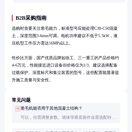
解该功能的重要性。
B2B采购指南
选购时首要关注凿毛能力，标准型号应能处理C30-C50混凝
土，深度范围3-6mm可调。电机功率建议不低于5.5kW，液
压机型工作压力需达16MPa以上。

性价比方面，国产优质品牌如徐工、三一重工的产品价格约
4-6万元，性能接近进口设备但价格仅为1/3。建议选择配备
过载保护、深度标尺和集尘装置的型号，这些配置能显著提
升施工质量与安全性。
常见问题
凿毛机能否用于其他混凝土结构？
问
可以，但需调整参数。墙体等垂直面作业需选配特殊
支架，地面大面积处理可选用骑跨式机型，效率更
高。