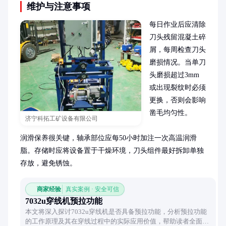
维护与注意事项
每日作业后应清除
刀头残留混凝土碎
屑，每周检查刀头
磨损情况。当单刀
头磨损超过3mm
或出现裂纹时必须
更换，否则会影响
凿毛均匀性。

济宁科拓工矿设备有限公司
润滑保养很关键，轴承部位应每50小时加注一次高温润滑
脂。存储时应将设备置于干燥环境，刀头组件最好拆卸单独
存放，避免锈蚀。
商家经验
真实案例 · 安全可信
7032u穿线机预拉功能
本文将深入探讨7032u穿线机是否具备预拉功能，分析预拉功能
的工作原理及其在穿线过程中的实际应用价值，帮助读者全面了