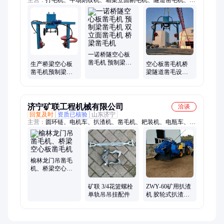
动凿毛机、悬挂凿毛机、手持凿毛机、手推凿毛机、电动凿毛
机、空心板凿毛机、防撞墙模板台车、电动液压铣刨机、全柴油
液压铣刨机、三滚轴摊铺机、框架式振动梁、振平尺、锂电小刮
尺、钢筋切断机、钢筋调直切断机、钢筋弯弧机、钢筋弯箍机、
马路切割机、马路刻纹机、履带式切割机、拖拉机铣刨机
一诺桥隧空心板
凿毛机 预制梁凿
生产桥梁空心板
空心板凿毛机桥
毛机 双立面凿毛
凿毛机预制梁场
梁隧道凿毛设备
机 桥梁凿毛机
打毛机双边凿毛
边梁凿毛机 预制
机
梁侧面打毛机
济宁矿联工程机械有限公司
洽谈
回复及时
资质已核验
山东济宁
主营：
圆环链、电机车、扒渣机、凿毛机、耙装机、电瓶车、刮
板机、三环链、挡车器、喷浆机、输送机、钢梁排、灌耳l35、
给煤机、抹光机、煤溜子、凿岩机、支护板、托绳轮、注浆泵、
耙矿绞车、回柱绞车、调度绞车、双速绞车
榆林龙门吊凿毛
机、桥梁空心板
凿毛机
矿联 3/4花篮螺栓
ZWY-60矿用扒渣
单轨吊吊挂配件
机 胶轮式扒渣机
大型矿用扒渣机