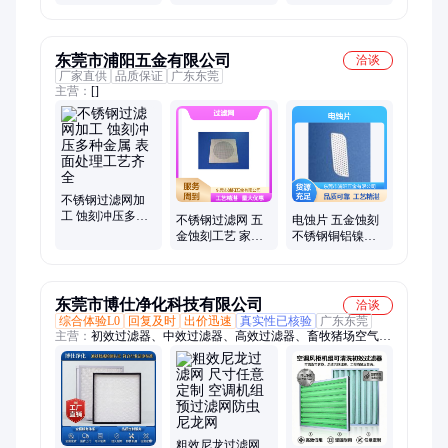
网 厂家定制批发
东莞市浦阳五金有限公司
洽谈
厂家直供
品质保证
广东东莞
主营：
[]
不锈钢过滤网加
工 蚀刻冲压多种
不锈钢过滤网 五
电蚀片 五金蚀刻
金属 表面处理工
金蚀刻工艺 家电
不锈钢铜铝镍多
艺齐全
系列专用 耐腐蚀
种金属 精密加工
易清洁
东莞市博仕净化科技有限公司
洽谈
综合体验L0
回复及时
出价迅速
真实性已核验
广东东莞
主营：
初效过滤器、中效过滤器、高效过滤器、畜牧猪场空气过
滤器、G4初效过滤器、板式初效过滤器、洁净室初效过滤器、
无尘车间初效过滤器、可清洗初效过滤器
粗效尼龙过滤网