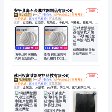
蔽铜网
折弯倒角加工
安平县淼石金属丝网制品有限公司
洽谈
1年
厂
安心购
综合体验L2
回复及时
出价迅速
真实性已核验
河北承德
主营：
过滤桶、过滤管、晾晒盘、冲孔网、网格板、挂板网、爬
架网、打孔网、方盘网、粉碎机、钢踏板、微波炉、穿孔板、筛
孔板、冲压板、防护罩、脚踏板、镂空板、防盗窗、滤水板、冲
孔板、天沟板、板定制、幕墙板、滤水管
精密消毒筐 器械
装载灭菌篮 不锈
黄铜丝网 黄铜微
淼石 铜丝编织网
钢托盘 超声波清
孔网 过滤防静电
微孔铜网 150目黄
洗网筐
铜丝网 可定制
铜过滤网 防静电
接地金属网
苏州权富莱新材料科技有限公司
洽谈
7年
品
安心购
综合体验L0
回复及时
出价迅速
真实性已核验
江苏苏州
主营：
金属壳、pet胶带、pet薄膜、防尘网、充电桩防尘网、机
柜防尘网、除尘器、无声撕、双面胶、高温胶带、碳筒、过滤
器、包装材料、自粘带、撕膜胶带、防静电胶带、板式过滤器、
V型活性炭过滤器
权富莱生产玻璃