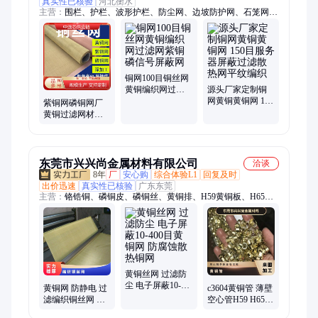
真实性已核验
河北衡水
主营：
围栏、护栏、波形护栏、防尘网、边坡防护网、石笼网、
隔离网、声屏障、钢格板、市政护栏
铜网100目铜丝网
黄铜编织网过滤
源头厂家定制铜
网紫铜磷信号屏
网黄铜黄铜网 150
紫铜网磷铜网厂
蔽网
目服务器屏蔽过
黄铜过滤网材料1
滤散热网平纹编
目500目防静电信
织
号屏蔽铜丝网
东莞市兴兴尚金属材料有限公司
洽谈
8年
厂
安心购
综合体验L1
回复及时
出价迅速
真实性已核验
广东东莞
主营：
铬锆铜、磷铜皮、磷铜丝、黄铜排、H59黄铜板、H65黄
铜带、H65黄铜管、铍铜箔、紫铜带、铜合金材料、铝合金材
料、304不锈钢带、C1100紫铜板、铝青铜板、C18150铬锆铜
板、C5210磷铜板、锡青铜板、TA1纯钛板、T2紫铜板、洋白铜
带、301不锈钢板、316不锈钢带、无氧铜管、304不锈钢管、
1100纯铝带
黄铜丝网 过滤防
尘 电子屏蔽10-
黄铜网 防静电 过
c3604黄铜管 薄壁
400目黄铜网 防腐
滤编织铜丝网 超
空心管H59 H65毛
蚀散热铜网
薄防腐蚀 电子屏
细铜管 精密切割