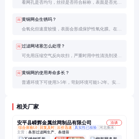
看网孔是否均匀，丝径是否符合标称，表面是否光滑
无毛刺。可要求厂家提供材质检测报告，实测铜锌含
量。
黄铜网会生锈吗？
问
会氧化但速度较慢，表面会形成保护性氧化膜。在潮
湿或酸碱环境中长期使用可能出现铜绿，定期清洁可
延缓。
过滤网堵塞怎么处理？
问
可先用压缩空气反向吹扫，严重时用中性清洗剂浸泡
后软刷清洗。避免使用强酸强碱清洗，以防腐蚀。
黄铜网的使用寿命多长？
问
普通环境下可使用3-5年，苛刻环境可能1-2年。实际
寿命取决于使用频率、清洗维护情况和环境腐蚀程
度。
相关厂家
安平县嵘辉金属丝网制品有限公司
洽谈
综合体验L0
回复及时
出价迅速
真实性已核验
河北衡水
主营：
条形过滤网生产、条缝筛