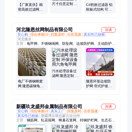
尺寸任意定制 空
【厂家直供】精
G4初效过滤器 铝
调机组预过滤网
密高效过滤网
框板式结构 可清
防虫尼龙网
H14级99.99%过滤
洗重复使用 中央
无尘车间洁净室
空调新风系统适
专用
配
河北隆恩丝网制品有限公司
洽谈
安心购
综合体验L0
回复及时
出价迅速
真实性已核验
河北衡水
主营：
龟甲网、不锈钢绳网、防坠网、边坡防护网、主动防护
网、被动防护网、六角网
污水处理设备过
滤网 隆恩定制 环
保设备用六角龟
电厂不锈钢蜂窝
隆恩环形边坡防
甲网
网 隆恩碳钢龟甲
护网 帘式护坡网
网 烟道管道窑炉
材料 拦石包山网
304六角网
新疆玖龙盛邦金属制品有限公司
洽谈
安心购
综合体验L0
真实工厂
回复及时
出价迅速
真实性已核验
新疆博尔塔拉蒙古自治州
主营：
钢筋网、轧花筛网、蜂巢石笼网、锌钢护栏网、生态石笼
网、刺丝护栏网、铁丝围墙网、拦石防护网、浸塑护栏网、金属
防风抑尘网、山体滑坡防护网、钢格板、楼梯踏步板、金属护栏