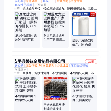
安心购
综合体验L1
真实工厂
回复及时
出价迅速
真实性已核验
山西太原
主营：
造纸成形网带、带式压滤机滤布、隔膜板框滤布、品质滤
布
尼龙过滤网纱 锦
耐温尼龙过滤网
纶过 滤网厂家 进
生产厂家 耐磨损
纺织厂用隔挡网
口原料 寿命延长
抗拉伸 寿命延长
生产厂家 高强耐
300% 旭瑞
67% 旭瑞
磨 寿命延长300%
旭瑞
安平县磐钰金属制品有限公司
洽谈
安心购
综合体验L0
回复及时
出价迅速
真实性已核验
河北衡水
主营：
金属网、焊接过滤网、不锈钢绳网、不锈钢轧花网、不锈
钢编织网、不锈钢防坠网、矿用黑钢编织网、工业筛分过滤网、
金属防坠安全网、不锈钢钢丝绳网、高空防坠落绳网
不锈钢编织网 平
不锈钢防护防坠
纹斜纹轧花网 工
网 公园美化绿化
业筛分过滤网 磐
加厚 售后完善
不锈钢轧花网 定
钰
制编织焊接过滤