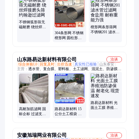
不锈钢弧形筛无
磁耐磨 绕丝焊接
楔形网条形筛网
磨头筛 约翰逊过
不锈钢201 滤水管
304条形网 不锈钢
滤网
过滤网 食盐用 耐
楔形网 圆柱形过
称重能力强
滤网筒 不易磨损
山东路易达新材料有限公司
洽谈
综合体验L0
回复及时
出价迅速
真实性已核验
山东泰安
主营：
透水管、复合膜、塑料板、土工滤网、混泥土、防渗膜、
防裂贴、土工布、抗裂贴、机织布、土工膜、模具袋、生态袋、
排水板、聚乙烯、防水毯、模袋布、椰丝毯、20高凹凸、3d固土
垫、检测标准、复合两布、水泥膜袋、绿化施工、塑料格栅
路易达新材料 光
面土工膜 养殖池
高耐加筋滤网 国
路易达新材料 15
防渗保温 耐老化
标企标 过滤支撑
公分土工模袋 填
现货速发
等效孔径0.10-0.80
充混凝土 透水性
平纹编织
良好 免费拿样
安徽旭瑞网业有限公司
洽谈