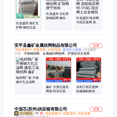
围墙
玖龙盛邦 冷轧带
肋钢筋网 钢丝网
玖龙盛邦 铁丝网
矿筛网 便于拆卸
勾花石笼网 加筋
玖龙盛邦 煤矿支
格宾网 锌-5%铝-
护网 钢丝过滤网
混合稀土合金钢
矿场筛网 外形美
丝
观
安平县鑫矿金属丝网制品有限公司
洽谈
综合体验L0
回复及时
出价迅速
真实性已核验
河北衡水
主营：
不锈钢筛网、金属编织网格网、护坡铅丝石笼网
电焊网厂家 不锈
钢方孔过滤网 建
筑工地钢丝网 鑫
鑫矿 方形孔格宾
水利工程石笼网
矿
网箱 防洪石笼网
机械编制铁丝网
支持加工定制
灵活性好 鑫矿
中选芯(苏州)供应链有限公司
洽谈
2年
档
综合体验L0
回复及时
出价迅速