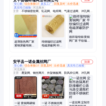
安平县德祥瑞网业有限公司
洽谈
安心购
综合体验L0
真实工厂
回复及时
出价迅速
真实性已核验
河北衡水
主营：
不锈钢密纹网、轧花网、电焊网、气液过滤网、冲孔网、
筛网、不锈钢过滤网、不锈钢筛网、铜网、钛网、镍网、过滤网
片、过滤网筒、装饰网、烧结网、分样筛
德祥瑞纯铜/黄铜
网厂家 平纹编织
超薄散热网厂家
纯铜编织过滤网
过滤网 电磁屏蔽
紫铜屏蔽纯铜编
电磁屏蔽网 80目
防护网
织网 16目黄铜过
黄铜散热网 磷铜
滤网批发
紫铜耐腐蚀筛网
安平县一诺金属丝网厂
洽谈
安心购
综合体验L0
回复及时
出价迅速
真实性已核验
河北衡水
主营：
爬架网、钢丝网片、外架钢板网、防风抑尘网、冲孔网
一诺丝网 定制市
一诺 黄铜网磷铜
一诺 不锈钢丝网