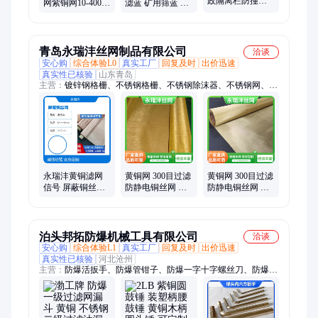
政隔离栏防撞栅
网紫铜网10-400目
滤蓝 矿用筛蓝 筛
栏公路马路交通
过滤铜网厂家
筒 加强网滤筒
围栏防撞不锈钢
栏杆
青岛永瑞沣丝网制品有限公司
洽谈
安心购
综合体验L0
真实工厂
回复及时
出价迅速
真实性已核验
山东青岛
主营：
镀锌钢格栅、不锈钢格栅、不锈钢除沫器、不锈钢网、不
锈钢冲网、镀锌冲孔网、不锈钢密目网、不锈钢板网、不锈钢电
焊网、不锈钢焊接网片、不绣钢滤网、建筑网片、钢筋网片、钢
筋网、铜丝网、紫铜滤网、黄铜丝网、钢板网、圆孔网、方孔
网、铝板冲孔网、电焊网、玻璃钢格栅、彩钢板围挡、钢格板
永瑞沣黄铜滤网
黄铜网 300目过滤
黄铜网 300目过滤
信号 屏蔽铜丝网
防静电铜丝网 信
防静电铜丝网 信
过滤网 紫铜网
号屏蔽铜网片
号屏蔽铜网片
泊头邦拓防爆机械工具有限公司
洽谈
安心购
综合体验L1
真实工厂
回复及时
出价迅速
真实性已核验
河北沧州
主营：
防爆活扳手、防爆管钳子、防爆一字十字螺丝刀、防爆手
拉葫芦、防爆组合套工具、钢制特种工具、不锈钢工具、防爆成
套套筒扳手、钢制敲击梅花扳手、防爆铜扁铲、防爆泥子刀铲
刀、防爆开桶器、钢制敲击开口扳手、铝制油桶、防爆拔轮器及