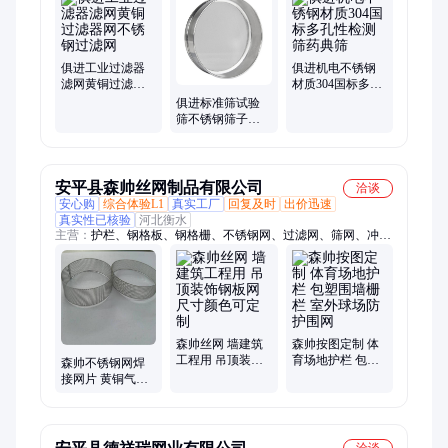
俱进工业过滤器
俱进机电不锈钢
滤网黄铜过滤器
材质304国标多孔
网不锈钢过滤网
性检测筛药典筛
俱进标准筛试验
筛不锈钢筛子冲
孔直径75mm全不
锈钢304
安平县森帅丝网制品有限公司
洽谈
安心购
综合体验L1
真实工厂
回复及时
出价迅速
真实性已核验
河北衡水
主营：
护栏、钢格板、钢格栅、不锈钢网、过滤网、筛网、冲孔
网、网片、盖土网、冲孔板、围栏、洞洞板
森帅丝网 墙建筑
森帅按图定制 体
工程用 吊顶装饰
育场地护栏 包塑
森帅不锈钢网焊
钢板网 尺寸颜色
围墙栅栏 室外球
接网片 黄铜气液
可定制
场防护围网
过滤网 310s化学
实验网