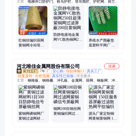
主营：
电梯井口防护门、铁马护栏、塔吊围栏、护栏网、荷兰
网、电焊网、防暴阻隔网、六角网、基坑护栏网、勾花网、石笼
网、塑料平网、尼龙网、冲孔网、钢板网、轧花网、不锈钢网、
矿用支护网片、刀片刺网、钢筋网片、镀锌美格网、网格布、金
刚网、钢格板
防静电接地金属
网VC散热铜网250
红铜丝编织筛网
养殖水产围蔽垫
目超薄紫铜网过
黄铜网冷却塔过
底塑料平网厂 养
滤屏蔽200目黄铜
滤网屏蔽信号网
鸡鸭养蜂围网 育
网
可定尺全国发货
雏苗垫底网现货
河北唯佳金属网股份有限公司
洽谈
7年
厂
安心购
综合体验L1
真实工厂
回复及时
出价迅速
真实性已核验
河北衡水
主营：
钢格板、钢格栅、冲孔板、金属网、筛网、钢板网、冲孔
网、菱形网、龟甲网、张拉网、扩张网、圆孔筛网、圆孔过滤
网、穿孔板、球立柱、球型栏杆、钢格栅板、异型钢格板、热镀
锌钢格板、不锈钢格栅板、齿形格栅板、插接钢格栅、排水沟盖
板、踏步板、热镀锌钢格栅
铜网100目铜丝网
紫铜网磷铜网厂
黄铜编织网过滤
源头厂家定制铜
黄铜过滤网材料1
网紫铜磷信号屏
网黄铜黄铜网 150
目500目防静电信
蔽网
目服务器屏蔽过
号屏蔽铜丝网
滤散热网平纹编
织