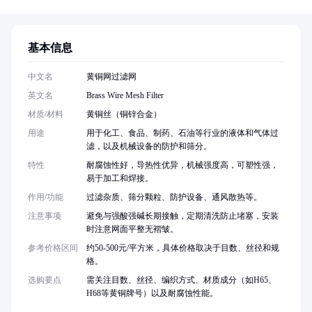
基本信息
中文名
黄铜网过滤网
英文名
Brass Wire Mesh Filter
材质/材料
黄铜丝（铜锌合金）
用途
用于化工、食品、制药、石油等行业的液体和气体过
滤，以及机械设备的防护和筛分。
特性
耐腐蚀性好，导热性优异，机械强度高，可塑性强，
易于加工和焊接。
作用/功能
过滤杂质、筛分颗粒、防护设备、通风散热等。
注意事项
避免与强酸强碱长期接触，定期清洗防止堵塞，安装
时注意网面平整无褶皱。
参考价格区间
约50-500元/平方米，具体价格取决于目数、丝径和规
格。
选购要点
需关注目数、丝径、编织方式、材质成分（如H65、
H68等黄铜牌号）以及耐腐蚀性能。