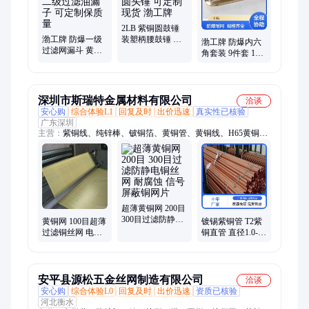
耙子、钛合金工具、无磁排爆工具组套
2LB 紫铜圆鼓锤
渤工牌 防爆一级
装塑柄腰鼓锤 黄
渤工牌 防爆内六
过滤网漏斗 黄铜
铜木柄圆头锤 可
角套装 9件套 11
不锈钢二级过滤
定制现货 渤工牌
件套 13件套球头
油漏子 可定制保
内六方扳手 公英
质量
制
深圳市斯瑞特金属材料有限公司
洽谈
安心购
综合体验L1
回复及时
出价迅速
真实性已核验
广东深圳
主营：
紫铜线、纯锌棒、铍铜箔、黄铜管、黄铜线、H65黄铜
板、黄铜棒加工、H65黄铜管、紫铜带、白铜箔、铍铜带、钨铜
板、磷铜丝、T2紫铜板加工、C7701白铜板、C17200铍铜板、无
氧铜板、特硬不锈钢带、铜垫片加工、C5191磷铜板、316不锈钢
板、镜面铜板、301不锈钢带、7075铝棒
超薄黄铜网 200目
300目过滤防静电
黄铜网 100目超薄
镀锡紫铜管 T2紫
铜丝网 耐腐蚀 信
过滤铜丝网 电磁
铜直管 直径1.0-
号屏蔽铜网片
屏蔽 防静电黄铜
100mm纯铜管 公
网片 定制加工
差标准可定制
安平县源松五金丝网制造有限公司
洽谈
安心购
综合体验L0
回复及时
出价迅速
资质已核验
河北衡水