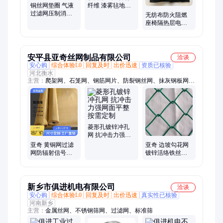
铜丝网垫圈 气液
纤维 漆雾毡地棉
过滤网压制消声
阻漆网 漆雾过滤
无纺布防火阻燃
垫圈 屏蔽黄铜网
棉
座椅隔热层电焊
垫 铜丝滤网垫
防火毡 异形加工
复合铝箔
安平县亚奇丝网制品有限公司
洽谈
安心购
综合体验L0
回复及时
出价迅速
资质已核验
河北衡水
主营：
爬架网、石笼网、钢筋网片、防裂钢丝网、抹灰钢板网、
重型钢板网、镀锌电焊网、地坪钢丝网片、工程钢丝网片、基坑
护栏网、钢笆片
菱形孔镀锌冲孔
网 抗冲击力强网
面平整按需定制
亚奇 黄铜网过滤
亚奇 边坡勾花网
网防辐射信号屏
镀锌活络铁丝网
蔽网紫铜网磷铜
体育场围栏网 养
网油漆20-200目网
羊网
新乡市俱进机电有限公司
洽谈
安心购
综合体验L0
回复及时
出价迅速
真实性已核验
河南新乡
主营：
金属丝网、不锈钢筛网、过滤网、标准筛