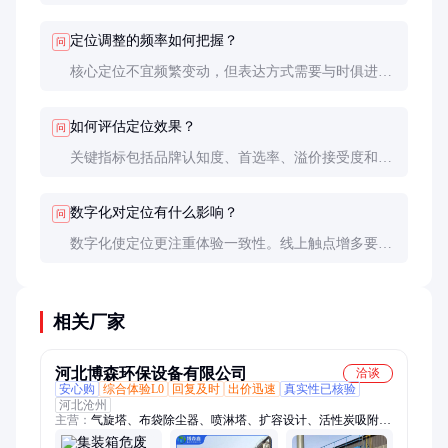
场，通过鲜明定位实现突围。建议投入年营销预算的
15-20%用于定位建设。
定位调整的频率如何把握？
问
核心定位不宜频繁变动，但表达方式需要与时俱进。
建议每年做小调整，3-5年评估是否需要重大革新。
如何评估定位效果？
问
关键指标包括品牌认知度、首选率、溢价接受度和
NPS值。定量调研结合社交媒体舆情分析是最佳方
法。
数字化对定位有什么影响？
问
数字化使定位更注重体验一致性。线上触点增多要求
品牌在各平台保持统一调性，同时针对不同渠道做适
应性优化。
相关厂家
河北博森环保设备有限公司
洽谈
安心购
综合体验L0
回复及时
出价迅速
真实性已核验
河北沧州
主营：
气旋塔、布袋除尘器、喷淋塔、扩容设计、活性炭吸附
箱、净化器、催化燃烧设备、焊烟机、离心风机、螺旋输送机、