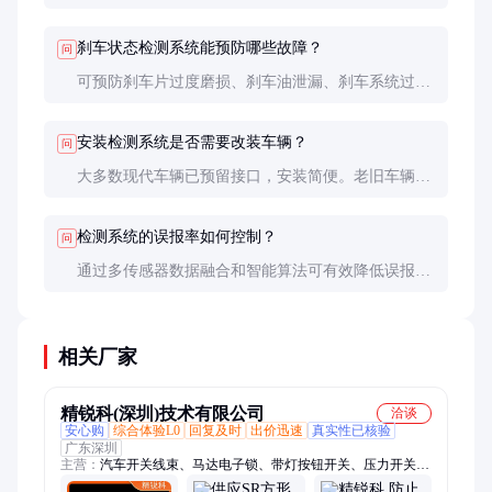
是否稳定，数据是否在合理范围内。
刹车状态检测系统能预防哪些故障？
问
可预防刹车片过度磨损、刹车油泄漏、刹车系统过热
等常见故障，大幅降低刹车失灵的风险。
安装检测系统是否需要改装车辆？
问
大多数现代车辆已预留接口，安装简便。老旧车辆可
能需要少量改装，但通常不影响原有刹车系统。
检测系统的误报率如何控制？
问
通过多传感器数据融合和智能算法可有效降低误报
率。优质系统的误报率通常低于1%。
相关厂家
精锐科(深圳)技术有限公司
洽谈
安心购
综合体验L0
回复及时
出价迅速
真实性已核验
广东深圳
主营：
汽车开关线束、马达电子锁、带灯按钮开关、压力开关、
复位按钮开关、高精度表盘、流量传感器、温湿度传感器、温度