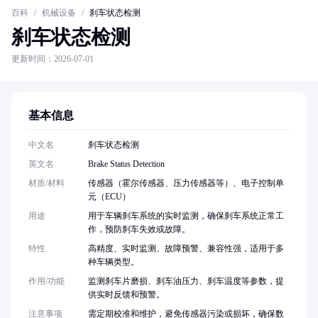
百科
/
机械设备
/
刹车状态检测
刹车状态检测
更新时间：2026-07-01
基本信息
中文名
刹车状态检测
英文名
Brake Status Detection
材质/材料
传感器（霍尔传感器、压力传感器等）、电子控制单
元（ECU）
用途
用于车辆刹车系统的实时监测，确保刹车系统正常工
作，预防刹车失效或故障。
特性
高精度、实时监测、故障预警、兼容性强，适用于多
种车辆类型。
作用/功能
监测刹车片磨损、刹车油压力、刹车温度等参数，提
供实时反馈和预警。
注意事项
需定期校准和维护，避免传感器污染或损坏，确保数