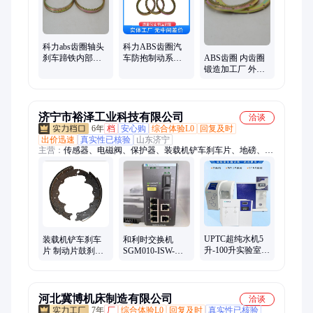
科力abs齿圈轴头
科力ABS齿圈汽
ABS齿圈 内齿圈
刹车蹄铁内部滚
车防抱制动系统
锻造加工厂 外齿
动轴承源头厂家
缓震缓冲器 工厂
圈锻件毛坯 耐高
压大直径热处理
济宁市裕泽工业科技有限公司
洽谈
6年
档
安心购
综合体验L0
回复及时
出价迅速
真实性已核验
山东济宁
主营：
传感器、电磁阀、保护器、装载机铲车刹车片、地磅、电
动脚手架、装载机电子秤、机械抓手、砌筑升降平台、光伏板升
降机、内撑吊具、混凝土振动棒、打标机、研磨机、裁切机、平
移门电机、超市防盗门、磨片磨头、滑移机、消防机器人、农业
打药机、履带底盘、消防器材
UPTC超纯水机5
装载机铲车刹车
和利时交换机
升-100升实验室用
片 制动片鼓刹油
SGM010-ISW-
去离子水设备卫
刹刹车蹄铁 蹄片
24L-C01/SGM010-
生
130
ISW-8L/SGM010-
ISW -24L
河北冀博机床制造有限公司
洽谈
7年
厂
综合体验L0
回复及时
真实性已核验