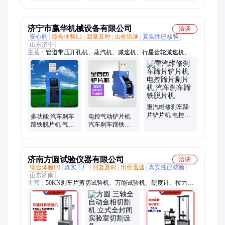
货车刹车蹄铁剔
机 汽车刹车蹄铁
片剃片机操作便
片机多种车型适
脱片机 整体紧凑
捷
用
巧妙
济宁市赢华机械设备有限公司
洽谈
安心购
综合体验L1
回复及时
出价迅速
真实性已核验
山东济宁
主营：
管道带压开孔机、蒸汽机、减速机、行星齿轮减速机、冷
却塔电机、冷却塔减速机、热水高压清洗机、等离子切割机、试
压泵、电镐车、桥梁喷淋养护设备、一轴总成、玻璃吸盘吊具、
蒸汽发生器、伸缩喷头
重汽维修刹车蹄
片铲片机 电控蹄
多功能 汽车刹车
电控气动铲片机
片剔片机 汽车刹
蹄铁脱片机 气动
汽车刹车蹄铁脱
车蹄铁脱片机
铲片机 赢华设备
片机 大货车拆刹
适用性广
车皮
济南方圆试验仪器有限公司
洽谈
综合体验L0
真实工厂
回复及时
出价迅速
真实性已核验
山东济南
主营：
50KN刹车片剪切试验机、万能试验机、硬度计、拉力试
验机