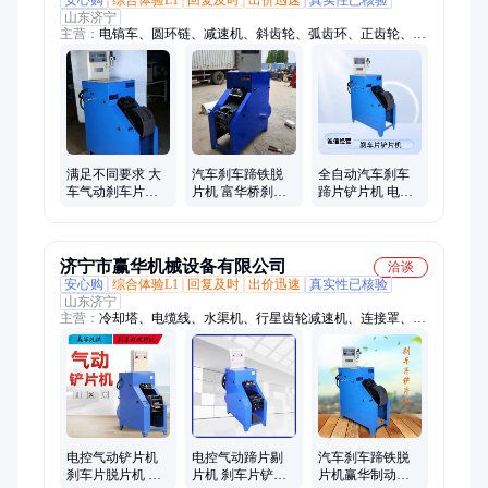
安心购
综合体验L1
回复及时
出价迅速
真实性已核验
山东济宁
主营：
电镐车、圆环链、减速机、斜齿轮、弧齿环、正齿轮、打
夯机、紧链器、变速器、刮板机、成型机、苗细土、变速机、马
蹄环、植桩机、钻孔机、连接环、平板夯、混凝土、搅拌机、电
动机、切断机、换枕机、覆膜机、耦合器
满足不同要求 大
汽车刹车蹄铁脱
全自动汽车刹车
车气动刹车片铲
片机 富华桥刹车
蹄片铲片机 电控
片机 东风刹车蹄
蹄片铲片机 检修
气动重汽维修刹
铁脱片机
方便
车蹄铁脱片机
济宁市赢华机械设备有限公司
洽谈
安心购
综合体验L1
回复及时
出价迅速
真实性已核验
山东济宁
主营：
冷却塔、电缆线、水渠机、行星齿轮减速机、连接罩、减
速机、软起动、粉碎机、变速器、刮板机、轴承套、压浆槽、搅
拌罐、拉紧器、钻孔机、输送机、切轨机、挡车杆、联轴器、碎
土机、冷却塔减速机、管道带压开孔机、热水高压清洗机、桥梁
喷淋养护设备、蒸汽机
电控气动铲片机
电控气动蹄片剔
汽车刹车蹄铁脱
刹车片脱片机 大
片机 刹车片铲片
片机赢华制动蹄