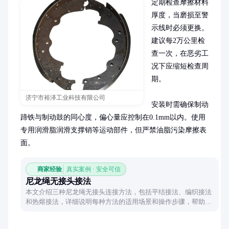
定期检查摩擦材料
厚度，当磨损至警
示线时必须更换。
建议每2万公里检
查一次，在恶劣工
况下应缩短检查周
期。

济宁市裕泽工业科技有限公司
安装时需确保制动
蹄铁与制动鼓的同心度，偏心量应控制在0.1mm以内。使用
专用润滑脂润滑支撑销等运动部件，但严禁油脂污染摩擦表
面。
商家经验
真实案例 · 安全可信
尼龙绳无接头接法
本文介绍三种尼龙绳无接头连接方法，包括平结接法、编织接法
和热熔接法，详细说明每种方法的适用场景和操作步骤，帮助读
者掌握牢固且美观的尼龙绳连接技巧。