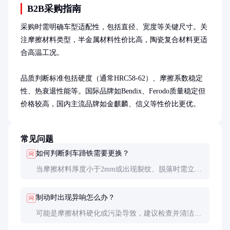
B2B采购指南
采购时需明确车型适配性，包括直径、宽度等关键尺寸。关
注摩擦材料类型，半金属材料性价比高，陶瓷复合材料更适
合高温工况。

品质判断标准包括硬度（通常HRC58-62）、摩擦系数稳定
性、热衰退性能等。国际品牌如Bendix、Ferodo质量稳定但
价格较高，国内主流品牌如金麒麟、信义等性价比更优。
常见问题
如何判断刹车蹄铁需要更换？
问
当摩擦材料厚度小于2mm或出现裂纹、脱落时需立即
更换。过度磨损会损伤制动鼓，增加维修成本。
制动时出现异响怎么办？
问
可能是摩擦材料硬化或污染导致，建议检查并清洁制
动系统，必要时更换蹄铁。异响往往预示着制动效能