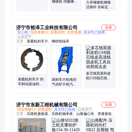
都属于力禾定制
铆接机 伺服铆接
力禾铆接机铆接
系列
设备一次可完成
活塞杆 非标定制
多个工位的
铆接设备 可按需
定制
济宁市裕泽工业科技有限公司
洽谈
安心购
综合体验L0
回复及时
出价迅速
真实性已核验
山东济宁
主营：
装载机刹车片、钢绞线锚具
多芯线双面剥皮
机USB脱芯线皮
装载机刹车片 刹
蹄刹车片机电控
高清线脱皮机工
车制动器油刹车
气动铲片机汽车
具自动剪线去皮
片一对 制动蹄铁
刹车蹄铁脱片机
轮边钳刹片
蹄片机剃片机
济宁市东新工程机械有限公司
洽谈
综合体验L0
回复及时
真实性已核验
山东济宁
主营：
压路机激振器、压路机轴承座、山推偏心块、变速箱齿
轮、山推轴承罩、山推压路机配件、山推平地机配件、山推装载
机配件、变速阀、变速泵、工作泵、山推发动机、转向阀、振动
马达、振动泵、液压软管、油缸、十字铰接、变矩器、链条、履