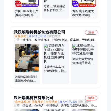
方圆 三轴全自动
金相切割机 立式
方圆 50KN刹车片
方圆 刹车线尼龙
全封闭实验室切
剪切试验机 蹄铁
线拉力试验机 钢
割设备
抗拉强度测试机
丝绳抗拉强度测
试机
武汉埃瑞特机械制造有限公司
洽谈
回复及时
真实性已核验
湖北武汉
主营：
铆接机、数控铆接机、径向铆接机、刹车蹄、无铆钉铆接
机、SPR、自冲铆接机、伺服铆接机、伺服旋铆机、旋铆机、数
控旋铆机、自动铆接机、自动铆钉机、标志牌铆钉机、哈芬槽铆
钉机、数控冲孔机、自冲铆钉、SPR铆钉、摆碾铆接机
冰箱壳体无铆钉
铆接机|手持式液
埃瑞特汽车车身
压铆钳
SPR铆接机，捷豹
车架悬挂自冲铆
埃瑞特ZDM型刹
钉机
车蹄铁全自动铆
接机 汽车五金专
用
温州瑞奥科技有限公司
洽谈
综合体验L0
回复及时
出价迅速
真实性已核验
浙江温州
主营：
熔金机、化铜炉、中频电炉、刹车制动蹄淬火设备、中频
加热器、感应加热机、锻造加热炉、感应加热炉、高频加热机、