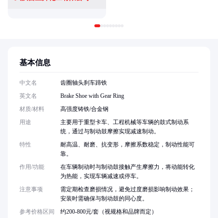
基本信息
中文名
齿圈轴头刹车蹄铁
英文名
Brake Shoe with Gear Ring
材质/材料
高强度铸铁/合金钢
用途
主要用于重型卡车、工程机械等车辆的鼓式制动系
统，通过与制动鼓摩擦实现减速制动。
特性
耐高温、耐磨、抗变形，摩擦系数稳定，制动性能可
靠。
作用/功能
在车辆制动时与制动鼓接触产生摩擦力，将动能转化
为热能，实现车辆减速或停车。
注意事项
需定期检查磨损情况，避免过度磨损影响制动效果；
安装时需确保与制动鼓的同心度。
参考价格区间
约200-800元/套（视规格和品牌而定）