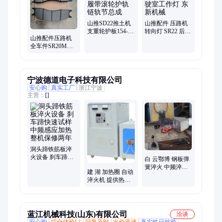
带、支重轮、引导轮
山推SD22推土机
山推配件 压路机
支重轮护板154-
转向灯 SR22 后视
山推配件压路机
30-11429履带滚轮
镜 驾驶室工作灯
全车件SR20M蹄
护轨链轨节总成
东新机械
铁263-18-01102制
动器刹车片
宁波德道电子科技有限公司
安心购
真实工厂
浙江宁波
主营：
[]
洞头蹄铁筋板淬
火设备 刹车蹄快
白 云鄂博 钢板弹
速试样 中频感应
簧淬火 中频淬火
建 湖 加热圈 自动
加热整机保修两
上门服务 整机保
淬火机 提供热处
年
修两年
理工艺 整机保修
两年
蓝江机械科技(山东)有限公司
洽谈