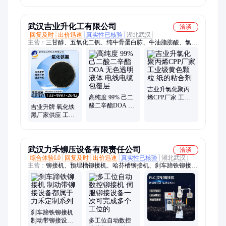
设备 旭峰
武汉吉业升化工有限公司
洽谈
回复及时
出价迅速
真实性已核验
湖北武汉
主营：
三甘醇、五氧化二钒、纯牛骨蛋白胨、牛油脂肪酸、氯偏
乳液、苄基胂酸、漂粉精、苯甲醇、草酸镍、磷酸、六氟磷酸
钾、次氯酸钙、钯碳、草酸钛钾、粘土固化剂、福美钠、戊二
醛、碳酸钡、硝酸异辛酯、二甲基二硫代氨基甲酸、四氧化三
铅、氯化锌、松醇油、磺化油、氟化氢钾
吉业升氯化聚丙
高纯度 99% 己二
烯CPP厂家 工业
酸二辛酯DOA 无
级黄色颗粒 纸的
吉业升牌 氧化铁
色透明液体 电线
粘合剂
黑厂家供应 工业
电缆包覆层
级99% 底漆面漆
刹车蹄磨料
武汉力禾铆压设备有限责任公司
洽谈
综合体验L0
回复及时
出价迅速
真实性已核验
湖北武汉
主营：
铆接机、预埋槽铆接机、哈芬槽铆接机、刹车蹄铁铆接
机、斜拉杆铆接机、脚手架扣件铆接机、旋铆机、径向铆接机
刹车蹄铁铆接机
制动带铆接设备
多工位自动数控