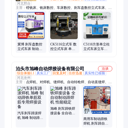
河北邢台
主营：
镗铣床、铣床数控、车床数控、刹车盘数控立式车床、数
控立车、立式车床、单柱立车、端面铣床、双柱立车、高精度车
床、数控高速立车、单柱高速立车、高速精密立车、数控精密立
车
冀博 刹车盘数控
CK5116立式车 数
C5116方形单立柱
立式车床 制动鼓
控立式车床 单柱
立式车床立车可
蹄铁立车 高精度
双柱立车 冀博
加配数显数控系
车削加工设备
统动力输出
泊头市旭峰自动焊接设备有限公司
洽谈
综合体验L1
真实工厂
回复及时
出价迅速
真实性已核验
河北沧州
主营：
点焊机、对焊机、缝焊机、自动转枪焊、自动直缝焊、除
尘骨架焊机
旭峰 刹车蹄铁焊
汽车刹车蹄滚焊
接设备 全自动制
机 旭峰 制动蹄铁
动蹄焊机 性能稳
商用车制动蹄铁
单筋双筋专用焊
定
焊机 刹车蹄自动
接设备
焊接机 数控成型