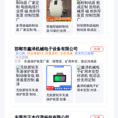
机、加工定、液压马达、测试系统、测功系统、测试平台、型式
试验、交直流电机、负载试验机、测功试验机、电涡流缓速器、
超薄磁粉刹车、磁粉刹车系统、磁粉离合设备、薄膜线缆纺织机
多用途磁粉制动
转矩限制器磁粉
双轴型磁粉制动
器 厂家定制 电线
制动器 航成定制
器 印刷行业用 磁
电缆行业用 磁 粉
造纸机械用 磁 粉
粉刹车装置 精确
刹车装置 控制范
刹车装置 控制范
控制
围广
围广
邯郸市鑫泽机械电子设备有限公司
洽谈
安心购
综合体验L0
回复及时
出价迅速
真实性已核验
河北邯郸
主营：
失速保护装置厂家、报警器、矿用本安、接近传感器
鑫泽机械电子矿
无轨胶轮车失速
用本安型 对讲机
保护装置 制动噪
电话议价支持定
无轨胶轮车失速
音低 精准速度控
制
保护装置 轻量化
制 鑫泽
材料 制动温度控
制 鑫泽
东莞市正杰仪器科技有限公司
洽谈