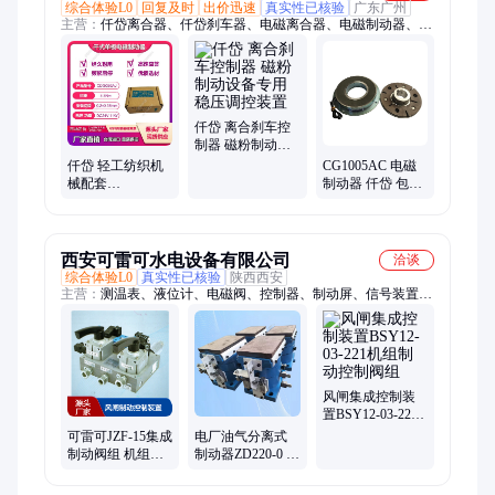
综合体验L0
回复及时
出价迅速
真实性已核验
广东广州
主营：
仟岱离合器、仟岱刹车器、电磁离合器、电磁制动器、磁
粉制动器、永磁制动器、制动器、永磁刹车器、磁粉离合器、湿
式多片电磁离合器、湿式多片电磁刹车器、电磁离合刹车器组
合、安全刹车器、磁滞刹车器、离合器、停电刹车、失电刹车、
断电刹车、电磁刹车、磁粉刹车、电机抱闸、电机刹车、仟岱牌
刹车、机械手刹车
仟岱 离合刹车控
制器 磁粉制动设
备专用稳压调控
仟岱 轻工纺织机
CG1005AC 电磁
装置
械配套
制动器 仟岱 包装
CDG0S6AJ 电磁
流水线断电刹车
制动控制装置
控制装置
西安可雷可水电设备有限公司
洽谈
综合体验L0
真实性已核验
陕西西安
主营：
测温表、液位计、电磁阀、控制器、制动屏、信号装置、
监测装置、显示装置、测速装置、报警装置、测速制动柜、补气
阀、变压器、水位计、测控仪、传感器、振摆仪、电源模块、高
压油泵、压力开关、电动蝶阀、电动球阀、流量开关、压力变送
器、转速继电器
风闸集成控制装
置BSY12-03-221
机组制动控制阀
可雷可JZF-15集成
电厂油气分离式
组
制动阀组 机组风
制动器ZD220-0 机
闸制动控制装置
组风闸刹车控制
装置