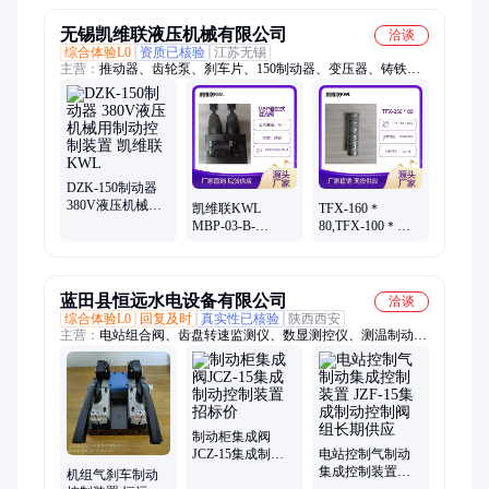
无锡凯维联液压机械有限公司
洽谈
综合体验L0
资质已核验
江苏无锡
主营：
推动器、齿轮泵、刹车片、150制动器、变压器、铸铁
泵、气动阀、电磁阀、止回阀、平衡阀、方向阀、铸铁阀、液压
泵、中心泵、溢流阀、排气阀、换向阀、双联泵、流量计、三联
件、剪板机、集流阀、调压阀、电机组、冷却器、比例阀
DZK-150制动器
380V液压机械用
凯维联KWL
TFX-160＊
制动控制装置 凯
MBP-03-B-
80,TFX-100＊
维联KWL
30,MBP-03-H-
80,TFX-250＊
30,MBW-03-H-30,
80,TFX-630＊100,
叠加式溢流阀
滤芯
蓝田县恒远水电设备有限公司
洽谈
综合体验L0
回复及时
真实性已核验
陕西西安
主营：
电站组合阀、齿盘转速监测仪、数显测控仪、测温制动
屏、自动补气装置、过速保护装置、液位控制器、液位变送控制
器、电磁阀、水位传感器、振动传感器、示流信号器、电磁配压
阀、油面温控器、振摆仪、绕组温度计、电磁空气阀、滤水器、
差压开关、压力变送器、导叶开度仪、轴电流监测仪、热电阻、
高压油泵、流量开
制动柜集成阀
JCZ-15集成制动
电站控制气制动
控制装置招标价
集成控制装置
机组气刹车制动
JZF-15集成制动控