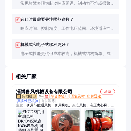
常见故障表现为制动响应延迟、制动力不均或报警灯
亮起。可通过诊断仪读取故障码，或检查传感器和执
行机构。
选购时最需要关注哪些参数？
问
响应时间、控制精度、工作电压范围、环境适应性及
兼容性是核心参数，需根据实际应用场景选择。
机械式和电子式哪种更好？
问
电子式性能更优但成本较高，机械式结构简单、成本
低。选择需综合考虑预算、性能要求和技术支持能
力。
相关厂家
淄博鲁风机械设备有限公司
洽谈
2年
档
综合体验L0
回复及时
出价迅速
真实性已核验
山东淄博
主营：
矿用节能通风机、矿用风机、离心风机、高压离心风、锅
炉引风机、局扇风机、主扇风机、矿用局扇风机、矿山主扇风
机、不锈钢离心风机、不锈钢风机、引风机、锅炉风机、局部通
风机、矿山风机、窑炉风机、排尘风机、离心风机叶轮、矿用通
风机、助燃风机、防爆风机、离心引风机、不锈钢轴流风机、矿