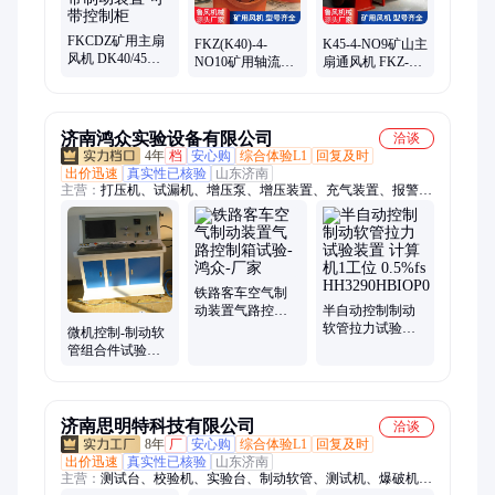
井风机
FKCDZ矿用主扇
FKZ(K40)-4-
K45-4-NO9矿山主
风机 DK40/45对
NO10矿用轴流风
扇通风机 FKZ-
旋 K40/45单机 可
机 带扩散器减少
15kw矿井轴流风
带制动装置 可带
噪声
机 进出口可带防
控制柜
护网
济南鸿众实验设备有限公司
洽谈
4年
档
安心购
综合体验L1
回复及时
出价迅速
真实性已核验
山东济南
主营：
打压机、试漏机、增压泵、增压装置、充气装置、报警
阀、检测仪、倒水机、实验机、测试台、安全阀、加压泵、测试
仪、试验机、胀管机、储气瓶、灌装泵、试验台、调校仪、组合
开关、超高压泵、胀接设备、测试系统、检测设备、泄露检测
铁路客车空气制
动装置气路控制
半自动控制制动
箱试验-鸿众-厂家
软管拉力试验装
微机控制-制动软
置 计算机1工位
管组合件试验装
0.5%fs
置-鸿众制造
HH3290HBIOP0
济南思明特科技有限公司
洽谈
8年
厂
安心购
综合体验L1
回复及时
出价迅速
真实性已核验
山东济南
主营：
测试台、校验机、实验台、制动软管、测试机、爆破机、