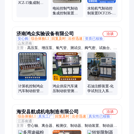
JCZ-15集成制动
控制装置招标价
电站控制气制动
水轮机气制动控
集成控制装置
制装置DCF23S-15
JZF-15集成制动控
电磁空气阀 围带
制阀组长期供应
制动阀组
济南鸿众实验设备有限公司
洽谈
安心购
综合体验L1
回复及时
出价迅速
资质已核验
山东济南
主营：
高压泵、增压泵、氧气管、测试仪、阀气密、试验台、燃
气管、试验机、空调管、水箱盖、高压气密、铸件气密、容器气
密、壳体水压、软管气密、性试验仪、打水压机、阀门水压、空
气在线、滤芯耐压、钢管气密、高温高压、口罩密封、铜管水
压、压力循环
计算机控制鸿众
鸿众供应汽车液
石油注醇装置-化
汽车制动软管油
压制动软管测试
学试剂注入系统-
压疲劳检测装置
装置（SUPC计算
鸿众科技-厂家
机控制系统）
海安县航成机电制造有限公司
洽谈
综合体验L1
真实工厂
回复及时
出价迅速
真实性已核验
江苏南通
主营：
空心轴、离合器、检测仪、制动器、制动装置、制动设
备、磁粉刹车装置、磁 粉刹车装置、刹车器、测功机、检测