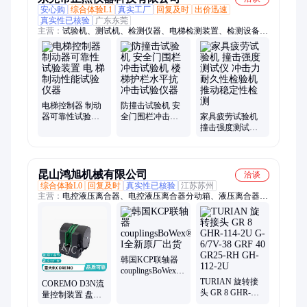
安心购
综合体验L1
真实工厂
回复及时
出价迅速
真实性已核验
广东东莞
主营：
试验机、测试机、检测仪器、电梯检测装置、检测设备、
试验仪器、试验设备、仪器、设备、机器、实验机、轮椅车试验
机、脚轮试验机、家具检测仪器
电梯控制器 制动
防撞击试验机 安
器可靠性试验装
全门围栏冲击试
家具疲劳试验机
置 电 梯制动性能
验机 楼梯护栏水
撞击强度测试仪
试验仪器
平抗冲击试验仪
冲击力耐久性检
器
验机 推动稳定性
检测
昆山鸿旭机械有限公司
洽谈
综合体验L0
回复及时
真实性已核验
江苏苏州
主营：
电控液压离合器、电控液压离合器分动箱、液压离合器、
工业盘式制动器、气动制动器、油压制动器、手动制动器、弹簧
施力制动器、液压制动器、常开式制动器、常闭式制动器、旋转
接头、回转接头、螺旋升降机、ENPOS油水压、安全夹头、气
胀轴、分切机滑差轴
韩国KCP联轴器
couplingsBoWex®
I全新原厂出货
TURIAN 旋转接
COREMO D3N流
头 GR 8 GHR-
量控制装置 盘式
114-2U G-6/7V-38
制动器 制动力