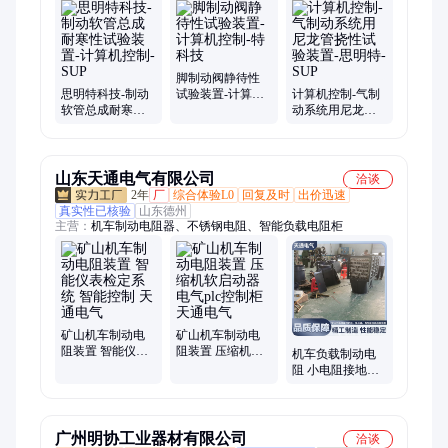
管水压、测试仪、检测台、cng软管、检测仪、试验机、试验
仪、瓶水压、检验机、石油管、静液压、压缩机、呼吸器、增压
泵、疲劳机
脚制动阀静待性
思明特科技-制动
试验装置-计算机
计算机控制-气制
软管总成耐寒性
控制-特科技
动系统用尼龙管
试验装置-计算机
挠性试验装置-思
控制-SUP
明特-SUP
山东天通电气有限公司
洽谈
2年
厂
综合体验L0
回复及时
出价迅速
真实性已核验
山东德州
主营：
机车制动电阻器、不锈钢电阻、智能负载电阻柜
矿山机车制动电
矿山机车制动电
阻装置 智能仪表
阻装置 压缩机软
机车负载制动电
检定系统 智能控
启动器 电气plc控
阻 小电阻接地保
制 天通电气
制柜 天通电气
护成套装置 天通
电气
广州明协工业器材有限公司
洽谈