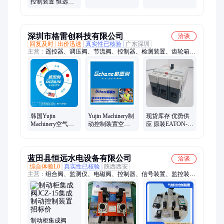
控制装置 恒远
制阀组长期供应
JZF-15集成制动阀
组
深圳市格雷创科技有限公司
洽谈
回复及时
出价迅速
真实性已核验
广东深圳
主营：
遥控器、调压阀、节流阀、控制器、检测装置、齿轮箱、
电磁阀、变频器、隔离器、连接器、传感器、编码器、继电器、
双联阀、气动阀、压力表、电路板、驱动器、保护器、光电开
关、工业链条、安全开关、安全光幕、行程开关、空气滤芯
韩国Yujin
Yujin Machinery制
现货库存 优势供
Machinery空气共
动控制装置空压
应 原装EATON-断
给装置空压机制
机基础制动装置
路器 FD3150BP10
动控制装置
减速箱
#J
蓝田县恒远水电设备有限公司
洽谈
综合体验L0
真实性已核验
陕西西安
主营：
组合阀、监测仪、电磁阀、控制器、信号装置、监控装
置、关闭阀、传感器、换向阀、油压罐、变压器、磁翻板、振摆
仪、显示仪、操作阀、压力表、液位计、门开度、配压阀、油位
计、热电阻、高压油泵、流量开、水导油槽、水位测量
制动柜集成阀