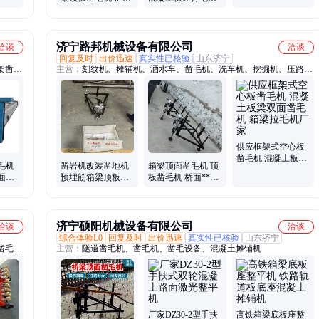
式凿毛机厂家
箱梁顶板凿毛机
济宁路邦机械设备有限公司
洽谈
洽谈
回复及时
出价迅速
真实性已核验
山东济宁
架凿毛
主营：
刻纹机、摊铺机、洒水车、凿毛机、洗车机、挖掘机、压路
光机、
机、路面切割机、抹光机、穿线机、穿管机、拔管机、振动尺、振动
路切割
梁、铣刨机、钻孔取芯机、研磨机、切管机、压槽机、套丝机、弯管
机、喷浆机、切桩机、蒸汽发生器
供应框架式空心板
凿毛机 混凝土板梁
毛机
凿岩机改装凿地机
箱梁顶面凿毛机 顶
双面凿毛机 箱梁拉
面打
预埋筋箱梁顶板凿
板凿毛机 桥面***
毛机厂家
毛机 桥面凿毛机
拉毛机 风钻凿岩头
济宁硕阳机械设备有限公司
洽谈
洽谈
综合体验L0
回复及时
出价迅速
真实性已核验
山东济宁
凿毛
主营：
隧道凿毛机、凿毛机、凿毛设备、混凝土摊铺机
、振动
平尺、
厂家DZ30-2型手扶
高铁箱梁底板座整