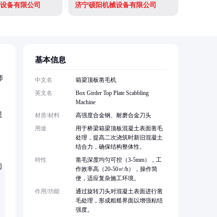
设备有限公司
济宁硕阳机械设备有限公司
济宁硕阳
基本信息
师
中文名
箱梁顶板凿毛机
英文名
Box Girder Top Plate Scabbling
Machine
提
材质/材料
高强度合金钢、耐磨合金刀头
用途
用于桥梁箱梁顶板混凝土表面凿毛
处理，提高二次浇筑时新旧混凝土
结合力，确保结构整体性。
特性
凿毛深度均匀可控（3-5mm），工
作效率高（20-50㎡/h），操作简
便，适应复杂施工环境。
作用/功能
通过旋转刀头对混凝土表面进行凿
毛处理，形成粗糙界面以增强粘结
强度。