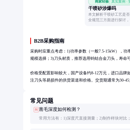
商家经验
真实案例 ·
干喷砂涉爆吗
本文解析干喷砂工艺是否
全规范三方面进行探讨，
意事项。
B2B采购指南
采购时应重点考虑：1)功率参数（一般7.5-15kW），功
规模选择；3)刀头材质，推荐选用钨钴合金刀头，寿命可
价格受配置影响较大，国产设备约8-12万元，进口品牌
注刀头等易损件的供货渠道和价格。交货期通常为30-4
常见问题
凿毛深度如何检测？
问
常用方法有：1)深度尺直接测量；2)制作样块对比；
型设备配备激光测距仪可实时监控。规范要求每10