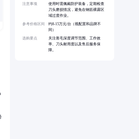
注意事项
使用时需佩戴防护装备，定期检查
刀头磨损情况，避免在钢筋裸露区
域过度作业。
参考价格区间
约8-15万元/台（视配置和品牌不
同）
选购要点
关注凿毛深度调节范围、工作效
率、刀头耐用度以及售后服务保
障。
m
号