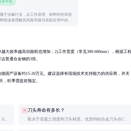
 安全可信
属于涉爆行业，从工作原理、材料特性和安
帮助读者理解其风险等级与实际应用中的注
率越大效率越高但能耗也增加；2)工作宽度（常见300-600mm），根据工
达普通合金钢的3倍。

如德国产设备约15-20万元。建议选择有现场技术支持能力的供应商，并关
5天，旺季需提前预定。
刀头寿命有多长？
问
3)新
取决于混凝土强度和刀头材质。优质钨钴合金刀头在C30
0㎡至
混凝土中约可处理800-1200㎡，普通合金钢约300-500