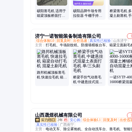
硕阳凿毛机 适用于
硕阳品牌牛场专用
桥梁凿毛机 
箱梁顶板桥面打毛
拉纹器 牛棚手持拉
凝土剔凿机 
处理设备 三角架拉
槽工具 重10kg
毛机 硕阳机械
毛机
济宁一诺智能装备制造有限公司
综合体验L0
回复及时
出价迅速
真实性已核验
山东济宁
主营：
打毛机、牛场刻纹机、防撞墙模板台车、箱梁立面剔毛
道凿毛机、气动凿毛机、悬挂凿毛机、手持凿毛机、手推凿毛
动凿毛机、空心板凿毛机、电动液压铣刨机、全柴油液压铣刨
滚轴摊铺机、框架式振动梁、振平尺、锂电小刮尺、钢筋切断
筋调直切断机、钢筋弯弧机、钢筋弯箍机、马路切割机、马路
机、履带式切割机、拖拉机铣刨机
路邦机械顶板凿毛
机 快速拉毛机 箱梁
桥梁手扶气动凿毛
一诺SYTP-400
自动打毛机 混凝土
机 中建悬挂式混凝
16000桥梁混
剔毛机
土表面打毛机 单/三
铺机全自动混
头剔毛机
摊铺机
山西晟煜机械有限公司
2年
档
安心购
综合体验L1
回复及时
出价迅
真实性已核验
广西南宁
主营：
电动叉车、除尘雾炮机、全自动洗车台、凿毛机、智能