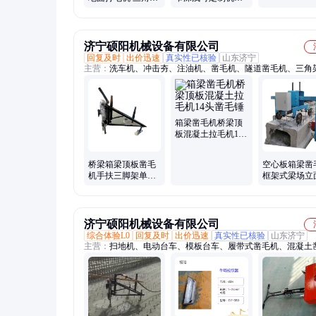
凿毛机工程利器
倒角机 恒全机械
济宁硕阳机械设备有限公司
回复及时
出价迅速
真实性已核验
山东济宁
主营：
洗车机、冲击夯、注油机、凿毛机、隧道凿毛机、三角
机、环保车、除雪机、切割机、切管机、整平机、铣刨机、抹
刻纹机、灌缝机、对口器、压槽机、振动尺、防撞墙台车、马
机、摊铺机、护栏台车、墙壁切割机、拉纹机
箱梁凿毛机桥梁顶
板混凝土拉毛机14
头凿毛锤
桥梁箱梁顶板凿毛
空心板箱梁凿
机手扶三脚架单头
框架式梁场立
***打毛机凿岩机改
毛机定做
装
济宁硕阳机械设备有限公司
综合体验L0
回复及时
出价迅速
真实性已核验
山东济宁
主营：
扫地机、电动台车、模板台车、履带式凿毛机、混凝土
机、排水管台车、注油机、压线钳、灰浆泵、液压钳、除雪机
器、注浆机、防撞墙、切管机、灌缝机、翻爬机、沟槽机、刮
捆扎机、泥浆泵、分离机、整平机、磨锈机、除雪车