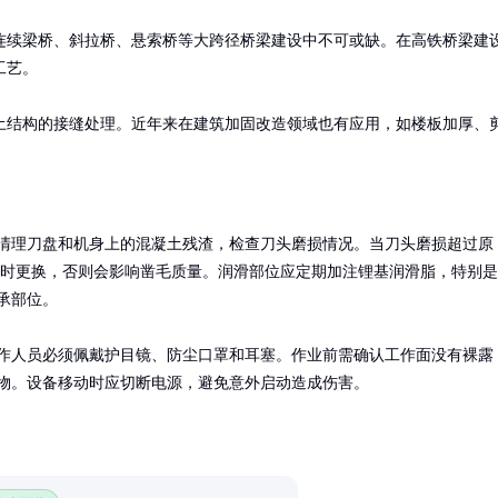
连续梁桥、斜拉桥、悬索桥等大跨径桥梁建设中不可或缺。在高铁桥梁建
艺。

土结构的接缝处理。近年来在建筑加固改造领域也有应用，如楼板加厚、
清理刀盘和机身上的混凝土残渣，检查刀头磨损情况。当刀头磨损超过原
应及时更换，否则会影响凿毛质量。润滑部位应定期加注锂基润滑脂，特别是
承部位。

作人员必须佩戴护目镜、防尘口罩和耳塞。作业前需确认工作面没有裸露
物。设备移动时应切断电源，避免意外启动造成伤害。