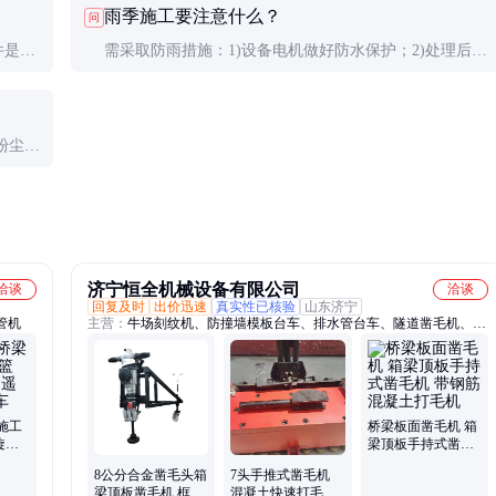
雨季施工要注意什么？
问
㎡。出现明显磨损或崩刃应立即更换。
件是否
需采取防雨措施：1)设备电机做好防水保护；2)处理后表
动平
面及时覆盖防雨；3)积水部位需抽干后再作业；4)增加刀
头防锈保养频率。
粉尘污
特点选
济宁恒全机械设备有限公司
洽谈
洽谈
回复及时
出价迅速
真实性已核验
山东济宁
管机
主营：
牛场刻纹机、防撞墙模板台车、排水管台车、隧道凿毛机、空
心板凿毛机、桥面凿毛机、三角架凿毛机、电动台车、牛场拉纹机、
机场刻纹机、路面切割机、路面摊铺机、混凝土振动梁、单滚轴摊铺
机、电动洒水车、工地洗轮机
施工
桥梁板面凿毛机 箱
旋转
梁顶板手持式凿毛
管台
机 带钢筋混凝土打
8公分合金凿毛头箱
7头手推式凿毛机
毛机
梁顶板凿毛机 框架
混凝土快速打毛机