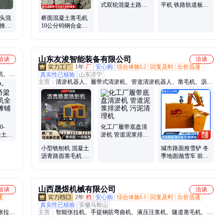
式双轮混凝土路面
平机 铁路轨道板底
激光整平机
座混凝土摊铺机
多头混
桥面混凝土凿毛机
手推凿
10公分钨钢合金凿
毛头箱梁顶板打毛
浮浆剔除
山东友浚智能装备有限公司
洽谈
洽谈
1年
厂
安心购
综合体验L2
回复及时
出价迅速
机、隧
真实性已核验
山东济宁
主营：
清淤机器人、履带式清淤机、管道清淤机器人、凿毛机、沥青
机、电
路铣刨机、小型铣刨机、液压铣刨机、液压清淤机、防爆清淤机器
机、三
人、化工池清淤机
机、钢
刻纹
0-
化工厂履带底盘清
凝土摊
淤机 管道泥浆排淤
凝土
机 污泥清理机
小型铣刨机 混凝土
城市路面推雪铲 冬
沥青路面凿毛机 座
季地面抛雪车 前挂
驾式地面拉毛抛丸
式除雪设备
拉毛机
山西晟煜机械有限公司
洽谈
洽谈
速
2年
档
安心购
综合体验L1
回复及时
出价迅速
真实性已核验
安徽马鞍山
张拉
主营：
智能张拉机、手提钢筋弯曲机、液压注浆机、隧道凿毛机、钢