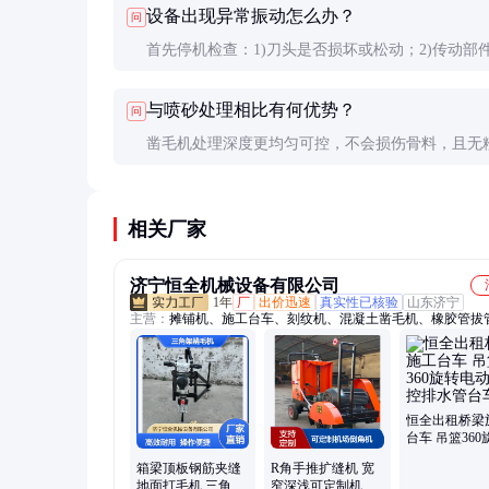
设备出现异常振动怎么办？
问
少检测3处，深度偏差不超过±1mm。
首先停机检查：1)刀头是否损坏或松动；2)传动部
缺油；3)主轴轴承是否磨损。轻微振动可调整刀盘
与喷砂处理相比有何优势？
问
衡，严重振动需返厂检修。
凿毛机处理深度更均匀可控，不会损伤骨料，且无
染。但喷砂更适合复杂造型表面，两者可根据工程
择使用。
相关厂家
济宁恒全机械设备有限公司
1年
厂
出价迅速
真实性已核验
山东济宁
主营：
摊铺机、施工台车、刻纹机、混凝土凿毛机、橡胶管拔
恒全出租桥梁
台车 吊篮360
电动遥控排水
箱梁顶板钢筋夹缝
R角手推扩缝机 宽
车
地面打毛机 三角架
窄深浅可定制机场