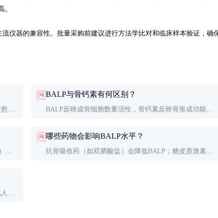
高。

其与主流仪器的兼容性。批量采购前建议进行方法学比对和临床样本验证，确
BALP与骨钙素有何区别？
问
折愈合
BALP反映成骨细胞数量活性，骨钙素反映骨形成功能。
，如
两者常联合检测，BALP变化更早，骨钙素特异性更高。
哪些药物会影响BALP水平？
问
）。
抗骨吸收药（如双膦酸盐）会降低BALP；糖皮质激素、
℃保
甲状腺素可能升高BALP。检测前应记录用药史。
2-3