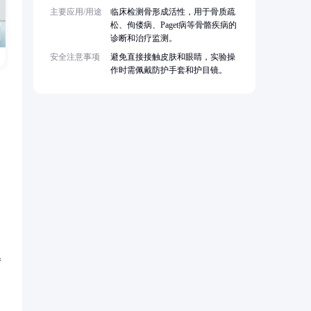
主要应用/用途
临床检测骨形成活性，用于骨质疏
松、佝偻病、Paget病等骨骼疾病的
诊断和治疗监测。
安全注意事项
避免直接接触皮肤和眼睛，实验操
作时需佩戴防护手套和护目镜。
转