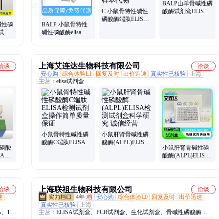
BALP山羊骨碱性磷
C 小鼠骨特性碱性
酸酶试剂盒ELISA
磷酸酶端肽ELISA
性能稳定灵敏度高
碱性磷
BALP 小鼠骨特性
检测试剂盒免费不
试剂
碱性磷酸酶elisa检
同种属样本代测
异性
测试剂盒48T、96T
莼试生物
上海艾连达生物科技有限公司
洽谈
洽谈
安心购
综合体验L1
回复及时
出价迅速
真实性已核验
上海
主营：
elisa试剂盒
小鼠骨特性碱性磷
小鼠肝肾骨碱性磷
酸酶C端肽ELISA检
酸酶(ALPL)ELISA
性磷酸
小鼠肝肾骨碱性磷
测试剂盒操作简单
检测试剂盒科学研
SA试
酸酶(ALPL)ELISA
质量保证
究 诚信经营
ALP
检测试剂盒科学研
究 诚信经营
上海联祖生物科技有限公司
洽谈
洽谈
速
4年
档
安心购
综合体验L0
回复及时
出价迅速
真实性已核验
上海
、TS-
主营：
ELISA试剂盒、PCR试剂盒、生化试剂盒、骨碱性磷酸酶