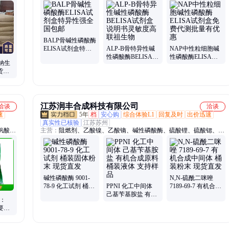
苯基次
ELISAKit、蛋白、抗体、细胞、检测试剂盒
酸甲
BALP骨碱性磷酸酶
ELISA试剂盒特异
ALP-B骨特异性碱
NAP中性粒细胞碱
性强全国包邮
性磷酸酶BELISA试
性磷酸酶ELISA试
钠生
剂盒说明书灵敏度
剂盒免费代测批量
大货供
高联祖生物
有优惠
具体咨
江苏润丰合成科技有限公司
洽谈
洽谈
速
5年
档
安心购
综合体验L1
回复及时
出价迅速
真实性已核验
江苏苏州
钒酸
主营：
阻燃剂、乙酸镍、乙酸镝、碱性磷酸酶、硫酸锂、硫酸锶、溴
化镧、
氨酸、香茅醇、肌氨酸、锂电池、四氢萘、磷酸铬、碳酸镁、碳酸
、肟菌
镍、防冻剂、磷酸铝、叔丁醇、氟苯基、浮选剂、稀释剂、羟乙基、
去除剂、庚二酸、除磷剂、十八烯、蛋白酶
碱性磷酸酶 9001-
N,N-硫酰二咪唑
78-9 化工试剂 桶装
PPNI 化工中间体
7189-69-7 有机合成
固体粉末 现货直发
己基苄基胺盐 有机
中间体 桶装粉末 现
S：
合成原料 桶装液体
货直发
主要用
支持样品