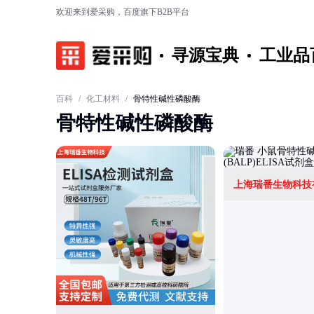
欢迎来到爱采购，百度旗下B2B平台
寻源宝典
工业品
百科
/
化工材料
/
骨特性碱性磷酸酶
骨特性碱性磷酸酶
上海瑞番生物科技