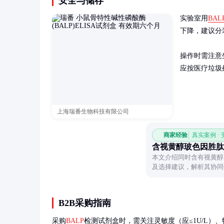
安全与储存
实验室用
BAL
下降，建议分
操作时需注意
应按医疗垃圾
上海瑞番生物科技有限公司
商家经验
真实案例 ·
含视黄醇玻色因胜肽
本文介绍同时含有视黄醇
及选择建议，解析其协同
B2B采购指南
采购
BALP
检测试剂盒时，需关注灵敏度（应≤1U/L）、特