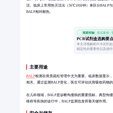
活。临床上常用热灭活法（56℃10分钟）来区分BAL
BALP相对耐热。
商家经验
真实案例 ·
PCR试剂盒选购要
本文详细解析PCR试剂
稳定性的重要性以及操作
合适选择。
主要用途
BALP
检测在骨质疏松管理中尤为重要。临床数据显示，绝
相关。通过监测BALP变化，医生可评估抗骨吸收药物的
在儿科领域，BALP是诊断佝偻病的重要指标。典型佝偻病
移癌等疾病的诊疗中，BALP监测也发挥着关键作用。