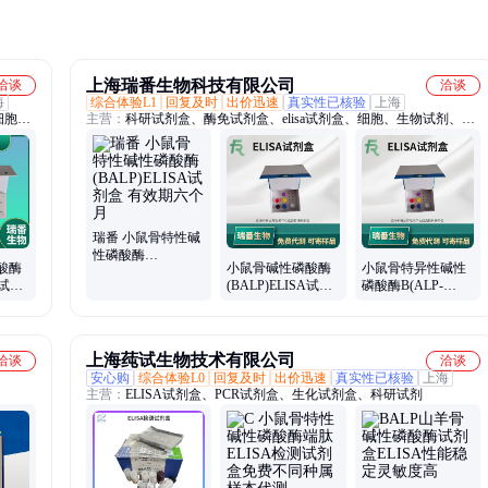
上海瑞番生物科技有限公司
洽谈
洽谈
海
综合体验L1
回复及时
出价迅速
真实性已核验
上海
细胞、
主营：
科研试剂盒、酶免试剂盒、elisa试剂盒、细胞、生物试剂、进
口ELISA试剂盒、PCR试剂盒、生化测试盒
瑞番 小鼠骨特性碱
性磷酸酶
酸酶
小鼠骨碱性磷酸酶
小鼠骨特异性碱性
(BALP)ELISA试剂
A试剂
(BALP)ELISA试剂
磷酸酶B(ALP-
盒 有效期六个月
课题用
盒 灵敏度高
B)ELISA试剂盒 检
测速度快
上海莼试生物技术有限公司
洽谈
洽谈
安心购
综合体验L0
回复及时
出价迅速
真实性已核验
上海
主营：
ELISA试剂盒、PCR试剂盒、生化试剂盒、科研试剂