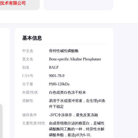
技术有限公司
基本信息
中文名
骨特性碱性磷酸酶
英文名
Bone-specific Alkaline Phosphatase
别名
BALP
CAS号
9001-78-9
分子量
约80-120kDa
外观/性状
白色或类白色冻干粉末
溶解性
易溶于水或缓冲溶液，在生理pH条
件下稳定
储存条件
-20℃冷冻保存，避免反复冻融
主要性质/特性
由成骨细胞分泌的糖蛋白，是碱性
磷酸酶同工酶的一种，特异性水解
磷酸单酯，最适pH为9-10。