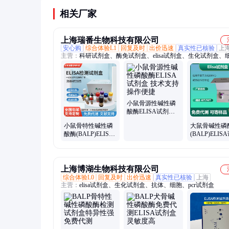
相关厂家
上海瑞番生物科技有限公司
安心购
综合体验L1
回复及时
出价迅速
真实性已核验
上
主营：
科研试剂盒、酶免试剂盒、elisa试剂盒、生化试剂盒、
生物试剂、进口ELISA试剂盒、PCR试剂盒、生化测试盒
小鼠骨源性碱性磷
酸酶ELISA试剂盒
技术支持 操作便捷
小鼠骨特性碱性磷
大鼠骨碱性磷
酸酶(BALP)ELISA
(BALP)ELIS
试剂盒 定量分析 灵
盒 学校医院
敏度高
质量稳定
上海博湖生物科技有限公司
综合体验L0
回复及时
出价迅速
真实性已核验
上海
主营：
elisa试剂盒、生化试剂盒、抗体、细胞、pcr试剂盒