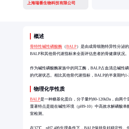
上海瑞番生物科技有限公司
概述
骨特性碱性磷酸酶
（
BALP
）是由成骨细胞特异性分泌
BALP和其他骨代谢指标来全面评估患者的骨健康状况。

作为碱性磷酸酶家族中的同工酶，BALP占血清总碱性
的代谢状态。相比其他骨代谢指标，BALP的半衰期约1
物理化学性质
BALP
是一种糖基化蛋白，分子量约80-120kDa，由
显著特点是能在碱性环境（pH9-10）中高效水解磷酸
室检测。

在37℃、pH7.4的生理条件下，BALP保持良好稳定性。