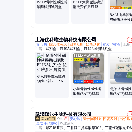
BALP骨特性碱性磷
BALP犬骨碱性磷酸
酸酶检测试剂盒特
酶免费代测ELISA
异性强免费代测
试剂盒灵敏度高
BALP山羊骨
酸酶酶联免疫
盒灵敏度高特
强
上海优科唯生物科技有限公司
安心购
综合体验L0
回复及时
出价迅速
资质已核验
上海
主营：
试剂盒、ELISA试剂盒、ELISA检测试剂盒
小鼠骨特性碱性磷
酸酶C端肽ELISA试
剂盒 优科唯多种属
小鼠骨特性碱性磷
现货 人骨碱
提供
酸酶(BALP)ELISA
酶(BALP)ELI
试剂盒 MouseBALP
剂盒 Human B
ELISA kit
ELISA Kit
武汉曙尔生物科技有限公司
6年
档
安心购
综合体验L0
回复及时
出价迅
真实性已核验
湖北武汉
主营：
聚乙烯亚胺、三甘醇二异辛酸酯3G8、三硫代碳酸钠40%