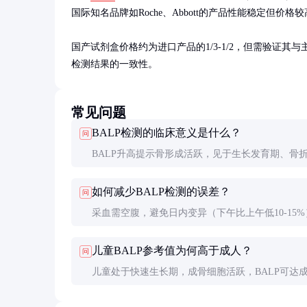
国际知名品牌如Roche、Abbott的产品性能稳定但价格较
国产试剂盒价格约为进口产品的1/3-1/2，但需验证
检测结果的一致性。
常见问题
BALP检测的临床意义是什么？
问
BALP升高提示骨形成活跃，见于生长发育期、骨
期、Paget病等；降低则可能提示成骨细胞活性受抑
如何减少BALP检测的误差？
问
长期使用双膦酸盐治疗时。
采血需空腹，避免日内变异（下午比上午低10-15%
样本避免溶血，4小时内分离血清，及时检测或-20
儿童BALP参考值为何高于成人？
问
存。
儿童处于快速生长期，成骨细胞活跃，BALP可达成人
倍，青春期达峰后逐渐下降至成人水平。