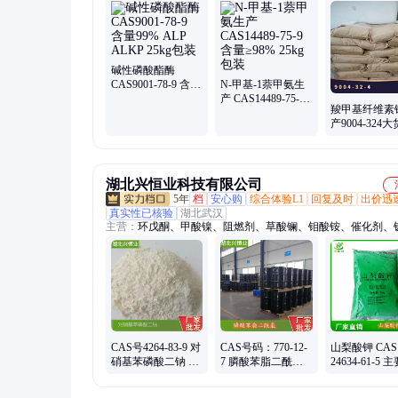
1钛硅分子筛、六氯环三磷腈、5-甲基靛红、烷基苯磺酸酯、
磷酸钠、甲巯咪唑、吡啶硫酮锌、焦磷酸哌嗪、热敏材料、油
酯、曲酸
碱性磷酸酯酶
CAS9001-78-9 含量
N-甲基-1萘甲氨生
99% ALP ALKP
产 CAS14489-75-9
羧甲基纤维素
25kg包装
含量≥98% 25kg包
产9004-324
装
应 可分装，
询客服 曙尔
湖北兴恒业科技有限公司
5年
档
安心购
综合体验L1
回复及时
出价迅
真实性已核验
湖北武汉
主营：
环戊酮、甲酸镍、阻燃剂、草酸镧、钼酸铵、催化剂、
铋、溴氨酸、硝酸锆、碳酸镧、白僵菌、磷酸铁、钨酸酐、氟
视黄醇、叔丁醇、杀螨剂、杀虫剂、醋酸钬、抗粘剂、氟化镥
酯、氢化钠、氯铂酸、氟化镁
CAS号4264-83-9 对
CAS号码：770-12-
山梨酸钾 CA
硝基苯磷酸二钠 测
7 膦酸苯脂二酰氯
24634-61-5 
定酸性和碱性磷酸
用于合成 兴恒业科
作食品防腐剂
酶的显色底物
技