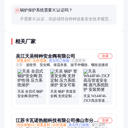
可靠、不依赖电源。理想配置是两者结合，互为备
份。
锅炉保护系统需要3C认证吗？
问
不需要3C认证，但必须符合特种设备安全技术规范，
安全阀等承压部件需有特种设备制造许可证。
相关厂家
吴江天吴特种安全阀有限公司
洽谈
回复及时
出价迅速
真实性已核验
江苏苏州
主营：
波纹管、安全阀、保温夹套、扳手外螺纹、螺纹连接排
天吴 全启式 锅炉
天吴 锅炉 管道安
安全阀 防护性强
全阀 支持定制 压
天吴 WA44F46-
压力系统保护
力系统保护 安全
25CF高压管道安
可靠
全阀 蒸汽系统防
护 安装简便
江苏卡瓦诺热能科技有限公司佛山市分公
洽谈
综合体验L0
回复及时
出价迅速
真实性已核验
浙江温州
司