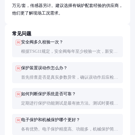
万元/套，传感器另计。建议选择有锅炉配套经验的供应商，
他们更了解现场工况需求。
常见问题
安全阀多久校验一次？
问
根据TSG11规定，安全阀每年至少校验一次，新安装
或检修后的锅炉在首次升压时也必须校验。使用频繁
或工况恶劣的锅炉建议缩短校验周期。
保护装置误动作怎么办？
问
首先排查是否是真实参数异常，确认误动作后应检查
传感器和设定值。切勿简单屏蔽保护功能，必须找出
根本原因并解决。
如何判断保护系统是否可靠？
问
定期进行保护功能测试是最有效方法。测试时要模拟
真实故障条件，如短接水位电极、手动超压等，验证
保护动作是否准确及时。
电子保护和机械保护哪个更好？
问
各有优势。电子保护精度高、功能多，机械保护简单