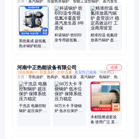
主营：
蒸汽锅炉、冷凝热水锅炉、智能工业型锅炉、蒸汽发生
器、电热水机组
科诺锅炉 纺织印
精准控温 低氮排
染专用超低氮冷
放蒸汽锅炉 盘管
系统集成 超低氮
凝盘管蒸汽发生
设计 稳定高效运
热水锅炉机组 冷
器 8年质保
行 工业商用皆宜
凝换热高效 压力
自动保护
河南中正热能设备有限公司
洽谈
综合体验L0
回复及时
出价迅速
真实性已核验
河南周口
主营：
导热油炉、热风炉、电蒸发器、蒸汽锅炉、电锅炉、热水
锅炉、导热油锅炉、燃气锅炉、燃油锅炉、生物质锅炉、天然气
锅炉、取暖锅炉、导热锅炉、燃气蒸汽锅炉、真空锅炉、小型锅
炉、工业商用锅炉、冷凝常压锅炉、蒸发器、生物质蒸发器、蒸
汽发生器、木材防腐阻燃罐、燃气蒸发器、真空热水机组、有机
热载体炉
干洗店 电脑控制
60万大卡 手烧锅
锅炉 超压保护 保
炉 低水位保护 保
障系统压力稳定
障系统压力稳定
木材阻燃成套设
备 使用广泛 直径
1.2米 太锅 防霉效
果显著