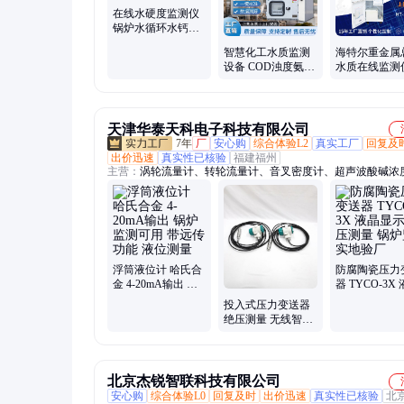
在线水硬度监测仪
锅炉水循环水钙离
子 高精度全自动分
智慧化工水质监测
海特尔重金属
析仪
设备 COD浊度氨氮
水质在线监测
总磷PH智能 多参数
业污水实时监
自动分析仪
天津华泰天科电子科技有限公司
7年
厂
安心购
综合体验L2
真实工厂
回复及
出价迅速
真实性已核验
福建福州
主营：
涡轮流量计、转轮流量计、音叉密度计、超声波酸碱浓
磁致伸缩液位计、无线射频导纳物位计、外贴超声波液位计、
位开关、超声波流量计、雷达液位计、压力变送器、重锤料位
磁流量计、热式流量计、磁翻板液位计、反应釜真空取样器、
包液位计、压力表、温度变送器、双金属温度计、浮球液位开
叉液位计、涡街流量计、在线PH计、热电阻
浮筒液位计 哈氏合
防腐陶瓷压力
金 4-20mA输出 锅
器 TYCO-3X
炉监测可用 带远传
显示 表压测量
投入式压力变送器
功能 液位测量
监测 实地验厂
绝压测量 无线智能
4-20mA输出 锅炉监
测 源头厂家
北京杰锐智联科技有限公司
安心购
综合体验L0
回复及时
出价迅速
真实性已核验
北