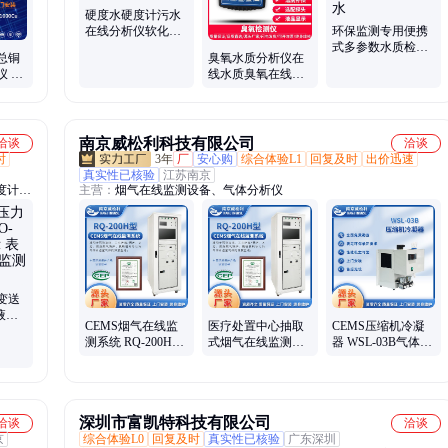
硬度水硬度计污水
在线分析仪软化水
环保监测专用便携
处理锅炉水质监测
式多参数水质检测
总铜
臭氧水质分析仪在
仪
仪 符合国标 适用于
仪 工
线水质臭氧在线监
污水废水
测
测仪工业水中含氧
量
南京威松利科技有限公司
洽谈
洽谈
时
3年
厂
安心购
综合体验L1
回复及时
出价迅速
真实性已核验
江苏南京
度计、
主营：
烟气在线监测设备、气体分析仪
电极液
计、电
电容汽
关、音
变送
 液晶
CEMS烟气在线监
医疗处置中心抽取
CEMS压缩机冷凝
 锅炉
测系统 RQ-200H型
式烟气在线监测系
器 WSL-03B气体冷
锅炉监测设备
统 CEMS24小时连
却器 高精度双通道
续监测
除湿器
深圳市富凯特科技有限公司
洽谈
洽谈
京
综合体验L0
回复及时
真实性已核验
广东深圳