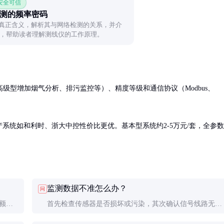
 安全可信
检测的频率密码
的真正含义，解析其与网络检测的关系，并介
，帮助读者理解测线仪的工作原理。
级型增加烟气分析、排污监控等）、精度等级和通信协议（Modbus、
高，国产系统如和利时、浙大中控性价比更优。基本型系统约2-5万元/套，全参数
监测数据不准怎么办？
问
，额定
首先检查传感器是否损坏或污染，其次确认信号线路无干
水锅炉
扰，最后重新校准变送器。仍无法解决需联系专业技术人