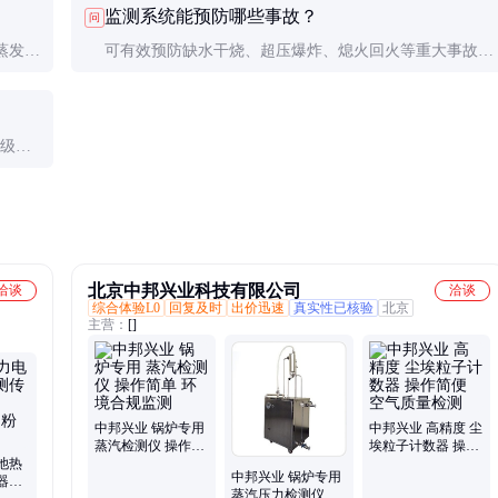
监测系统能预防哪些事故？
问
员检修。
蒸发量
可有效预防缺水干烧、超压爆炸、熄火回火等重大事故，
SME
同时通过优化燃烧降低排放，延长锅炉使用寿命。
业级产
议用
北京中邦兴业科技有限公司
洽谈
洽谈
综合体验L0
回复及时
出价迅速
真实性已核验
北京
主营：
[]
中邦兴业 锅炉专用
中邦兴业 高精度 尘
蒸汽检测仪 操作简
埃粒子计数器 操作
池热
单 环境合规监测
简便 空气质量检测
中邦兴业 锅炉专用
器
蒸汽压力检测仪 多