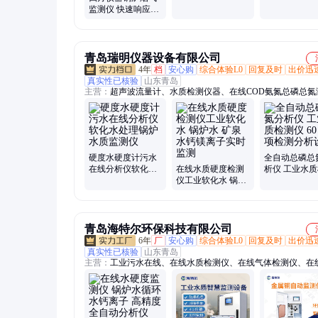
测量烟气中NO、
CO2、CO/HC
监测仪 快速响应高
O2、 CO、CO2
粉尘监测
效检测 Gasboard-
9081
青岛瑞明仪器设备有限公司
4年
档
安心购
综合体验L0
回复及时
出价迅
真实性已核验
山东青岛
主营：
超声波流量计、水质检测仪器、在线COD氨氮总磷总氮
仪、水质分析仪、水质采样器、多普勒流量计、多参数水质检
水深探测仪、水质流速仪、手持式电波流速仪
硬度水硬度计污水
全自动总磷总
在线分析仪软化水
在线水质硬度检测
析仪 工业水
处理锅炉水质监测
仪工业软化水 锅炉
仪 60 多项检
仪
水 矿泉水钙镁离子
设备
实时监测
青岛海特尔环保科技有限公司
6年
厂
安心购
综合体验L0
回复及时
出价迅
真实性已核验
山东青岛
主营：
工业污水在线、在线水质检测仪、在线气体检测仪、在
监测仪、便携式水质检测仪、实验室水质检测仪、水质分析仪
法水质检测仪