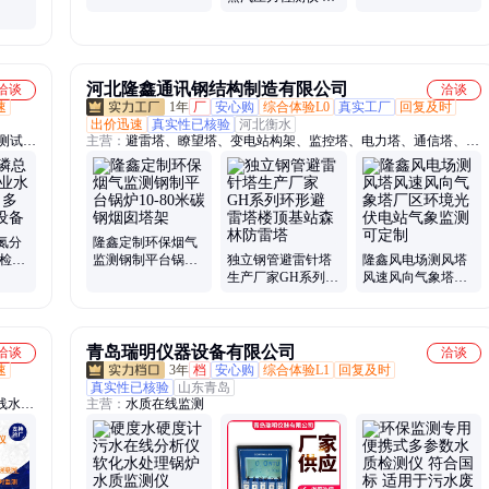
/H2、
参数监测 环境合规
监测
河北隆鑫通讯钢结构制造有限公司
洽谈
洽谈
速
1年
厂
安心购
综合体验L0
真实工厂
回复及时
出价迅速
真实性已核验
河北衡水
测试
主营：
避雷塔、瞭望塔、变电站构架、监控塔、电力塔、通信塔、雷
测仪、
达塔、照明灯塔、投光灯塔
氮分
隆鑫定制环保烟气
质检测
监测钢制平台锅炉
独立钢管避雷针塔
隆鑫风电场测风塔
测分析
10-80米碳钢烟囱塔
生产厂家GH系列环
风速风向气象塔厂
架
形避雷塔楼顶基站
区环境光伏电站气
森林防雷塔
象监测可定制
青岛瑞明仪器设备有限公司
洽谈
洽谈
速
3年
档
安心购
综合体验L1
回复及时
真实性已核验
山东青岛
线水质
主营：
水质在线监测
、电极