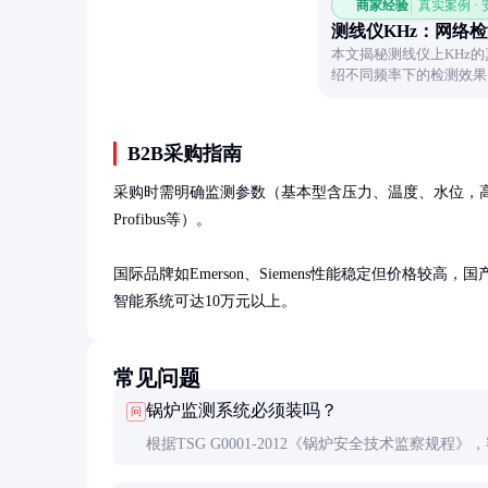
商家经验
真实案例 ·
测线仪KHz：网络
本文揭秘测线仪上KHz
绍不同频率下的检测效果
B2B采购指南
采购时需明确监测参数（基本型含压力、温度、水位，高
Profibus等）。

国际品牌如Emerson、Siemens性能稳定但价格较
智能系统可达10万元以上。
常见问题
锅炉监测系统必须装吗？
问
根据TSG G0001-2012《锅炉安全技术监察规程》
蒸发量≥1t/h的蒸汽锅炉和额定热功率≥0.7MW的热