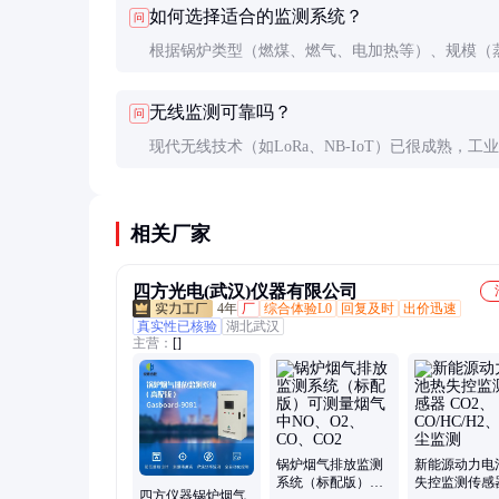
如何选择适合的监测系统？
问
必须装设安全监测装置，这是强制要求。
根据锅炉类型（燃煤、燃气、电加热等）、规模（
或热功率）和预算确定功能需求。建议优先选择有A
无线监测可靠吗？
问
或CE认证的产品。
现代无线技术（如LoRa、NB-IoT）已很成熟，工
品传输可靠性≥99.9%。但在强电磁干扰区域，仍建
有线传输。
相关厂家
四方光电(武汉)仪器有限公司
4年
厂
综合体验L0
回复及时
出价迅速
真实性已核验
湖北武汉
主营：
[]
锅炉烟气排放监测
新能源动力电
系统（标配版）可
失控监测传感
四方仪器锅炉烟气