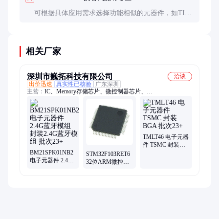
可根据具体应用需求选择功能相似的元器件，如TI的
DRV系列或ADI的ADuM系列。但需注意参数匹配和
兼容性测试。
相关厂家
深圳市巍拓科技有限公司
洽谈
出价迅速
真实性已核验
广东深圳
主营：
IC、Memory存储芯片、微控制器芯片、
BM21SPK01NB2、连接器、继电器、保险丝、电容电阻
TMLT46 电子元器
件 TSMC 封装
BM21SPK01NB2
BGA 批次23+
STM32F103RET6
电子元器件 2.4G
32位ARM微控制
蓝牙模组 封装
器 ST 封装
2.4G蓝牙模组 批
LQFP48 批次24+
次23+