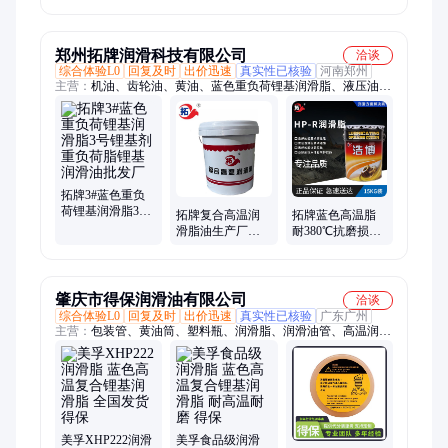
蓝色耐高温轴承
蓝色耐高温轴承
润滑脂锂基黄油
专用润滑脂锂基
专用润滑脂锂基
厂家
黄油
黄油
郑州拓牌润滑科技有限公司
洽谈
综合体验L0
回复及时
出价迅速
真实性已核验
河南郑州
主营：
机油、齿轮油、黄油、蓝色重负荷锂基润滑脂、液压油、
切削液、防冻液
拓牌3#蓝色重负
荷锂基润滑脂3号
拓牌复合高温润
拓牌蓝色高温脂
锂基剂重负荷脂
滑脂油生产厂家
耐380℃抗磨损耐
锂基润滑油批发
蓝色耐高温轴承
高温稳定性好深
厂
专用润滑脂锂基
蓝色高温锂基脂
黄油
厂
肇庆市得保润滑油有限公司
洽谈
综合体验L0
回复及时
出价迅速
真实性已核验
广东广州
主营：
包装管、黄油筒、塑料瓶、润滑脂、润滑油管、高温润滑
油、黄油枪专用包装
美孚XHP222润滑
美孚食品级润滑