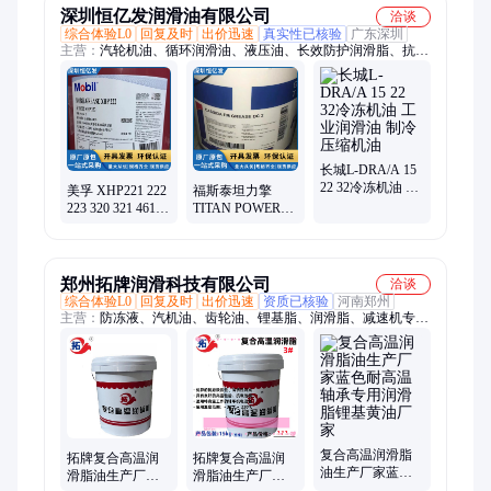
深圳恒亿发润滑油有限公司
洽谈
综合体验L0
回复及时
出价迅速
真实性已核验
广东深圳
主营：
汽轮机油、循环润滑油、液压油、长效防护润滑脂、抗磨
润滑脂、工业润滑脂、极压润滑脂、船舶用油、导轨油、导热
油、工业齿轮油、气缸润滑油、抗氧化润滑油、长效防护润滑
油、变压器润滑油、绝缘冷却油、抗磨液压油、长效液压油、低
温抗磨液压油、耐低温液压油、工业液压润滑油、高性能液压
油、车辆齿轮油、环保型变压器油、高温开式齿轮油
长城L-DRA/A 15
22 32冷冻机油 工
美孚 XHP221 222
福斯泰坦力擎
业润滑油 制冷压
223 320 321 461
TITAN POWER
缩机油
462 复合锂基脂蓝
FLUID 32 46 68抗
色润滑脂
磨工程机械专用
液压油
郑州拓牌润滑科技有限公司
洽谈
综合体验L0
回复及时
出价迅速
资质已核验
河南郑州
主营：
防冻液、汽机油、齿轮油、锂基脂、润滑脂、减速机专用
脂、机床导轨油脂、制动液、润滑油、方向机油、真空泵油、液
压导轨油、抗磨液压油、工业防锈油、多效工具油、防锈乳化
油、传动液压油、发动机冷却液、汽油机专用油、螺杆空压机
油、手动变速箱油、机械润滑黄油、空气压缩机油、汽油发动机
油
复合高温润滑脂
拓牌复合高温润
拓牌复合高温润
油生产厂家蓝色
滑脂油生产厂家
滑脂油生产厂家
耐高温轴承专用