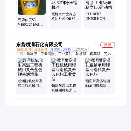
油、佳高冷冻机油、特嘉开式齿轮油、格高320齿轮油、克特102
切削液、福斯齿轮油、得力士液压油、壳牌重负荷齿轮油、壳牌
68号齿轮油、壳牌32号齿轮油
壳牌奇伟士冷冻
KLUBER?
机油Shell Oil S2
UNISILKON
壳牌佳度S3
FR-A68 46 32制冷
GBU2克鲁勃润滑
V160C 2#1#机械
压缩机油
脂 工业级46粘度
重载轴承脂 润滑
150运动粘
脂极压复合锂基
蓝色脂
东营领润石化有限公司
洽谈
回复及时
出价迅速
真实性已核验
山东东营
主营：
防冻液、工业润滑、工业黄油、轴承脂、锂基脂、高温
脂、润滑脂、螺纹密封脂、工程机械脂、轧辊轴承用脂、螺纹密
封丝扣脂、防水防腐涂料
领润抗氧化耐高
领润耐高温轧辊
温工程机械用复
领润耐高温工程
轴承用锂基润滑
合蓝色锂基润滑
机械用锂基润滑
脂复合蓝色脂
脂
脂复合蓝色脂工
业黄油