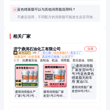
和设备要求。在高温或高负荷条件下可能需要更频繁
更换。
蓝色锂基脂可以与其他润滑脂混用吗？
问
不建议混用，不同配方的润滑脂可能发生反应导致性
能下降。更换时应彻底清除旧脂后再添加新脂。
相关厂家
济宁鼎润石油化工有限公司
洽谈
3年
厂
安心购
综合体验L0
真实工厂
回复及时
出价迅速
真实性已核验
山东济宁
主营：
抗磨液压油、齿轮油、机油、润滑脂、变压器油、切削
液、导热油、导轨油、汽轮机油、防锈油、淬火油、空气压缩机
油、真空泵油、机械油、液力传动油、针织机油
通用润滑脂厂家
发货00号2号3号
通用润滑脂生产
通用润滑脂厂家
蓝色黄色锂基脂
厂家1号2号3号蓝
发货1号23号00号
无粉车用 黄油15L
色黄色锂基脂无
蓝色黄色锂基脂
粉 适用于工农业
无粉 适用于工农
业