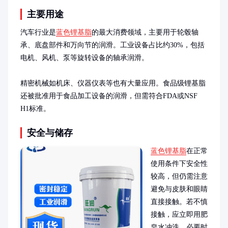
主要用途
汽车行业是
蓝色锂基脂
的最大消费领域，主要用于轮毂轴
承、底盘部件和万向节的润滑。工业设备占比约30%，包括
电机、风机、泵等旋转设备的轴承润滑。

精密机械如机床、仪器仪表等也有大量应用。食品级锂基脂
还被批准用于食品加工设备的润滑，但需符合FDA或NSF 
H1标准。
安全与储存
蓝色锂基脂
在正常
使用条件下安全性
较高，但仍需注意
避免与皮肤和眼睛
直接接触。若不慎
接触，应立即用肥
皂水冲洗，必要时