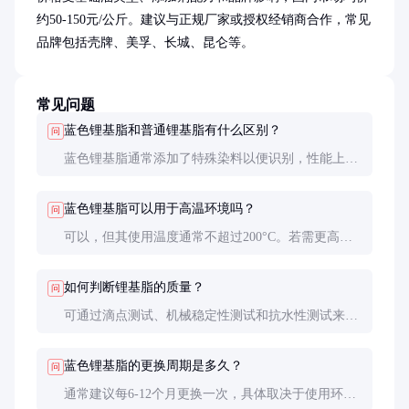
约50-150元/公斤。建议与正规厂家或授权经销商合作，常见
品牌包括壳牌、美孚、长城、昆仑等。
常见问题
蓝色锂基脂和普通锂基脂有什么区别？
问
蓝色锂基脂通常添加了特殊染料以便识别，性能上与
普通锂基脂相似。但某些蓝色锂基脂可能含有额外添
加剂以增强特定性能，如极压或抗磨性。
蓝色锂基脂可以用于高温环境吗？
问
可以，但其使用温度通常不超过200°C。若需更高温
度，建议选择合成油基的锂基脂或复合锂基脂。
如何判断锂基脂的质量？
问
可通过滴点测试、机械稳定性测试和抗水性测试来判
断。优质锂基脂应具有高滴点、良好的机械稳定性和
抗水性。
蓝色锂基脂的更换周期是多久？
问
通常建议每6-12个月更换一次，具体取决于使用环境