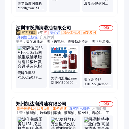
美孚高温润滑脂
3EP复合锂基脂 蓝
温复合锂基润滑
Mobllgrease XHP
色16/180KG
脂 XHP223车辆轴
221 222 223复合
承润滑脂 蓝色
锂基脂 蓝色16KG
16/180KG
180KG
深圳市跃腾润滑油有限公司
洽谈
3年
档
安心购
综合体验L0
回复及时
真实性已核验
广东深圳
主营：
美孚液压油、美孚齿轮油、克鲁勃润滑油、美孚润滑脂、
克鲁勃润滑脂、福斯润滑脂、壳牌润滑脂、美孚导轨油、壳牌液
压油、壳牌可耐压齿轮油、壳牌齿轮油、嘉实多液压油、嘉实多
切削液、嘉实多切削油、克鲁勃41-141、美孚320齿轮油、美孚
DTE25UT、嘉实多齿轮油、道达尔液压油、Kluber、福斯液压油
壳牌佳度S3
V160C 2#1#机械
美孚润滑脂grease
美孚润滑脂
重载轴承脂 润滑
XHP005 220 221
XHP222 grease221
脂极压复合锂基
xhp222号蓝色锂
蓝色复合锂基脂
蓝色脂
基黄油脂
高温性能和较高
附着力
郑州凯达润滑油有限公司
洽谈
综合体验L0
回复及时
出价迅速
真实性已核验
河南郑州
主营：
润滑油、制动液刹车油、液压油、润滑脂、齿轮油、工业
油、防冻液