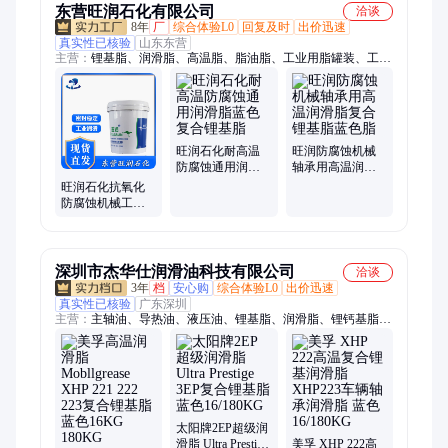
东营旺润石化有限公司
洽谈
8年
厂
综合体验L0
回复及时
出价迅速
真实性已核验
山东东营
主营：
锂基脂、润滑脂、高温脂、脂油脂、工业用脂罐装、工程
机械专用脂、工程机械脂黄油、工业黄油
旺润石化耐高温
旺润防腐蚀机械
防腐蚀通用润滑
轴承用高温润滑
脂蓝色复合锂基
脂复合锂基脂蓝
旺润石化抗氧化
脂
色脂
防腐蚀机械工程
用高温润滑脂蓝
色锂基脂
深圳市杰华仕润滑油科技有限公司
洽谈
3年
档
安心购
综合体验L0
出价迅速
真实性已核验
广东深圳
主营：
主轴油、导热油、液压油、锂基脂、润滑脂、锂钙基脂、
齿轮油、锭子油、润滑油、导轨油、汽轮机油、柴油机油、火花
机油、工业黄油、空压机油、变速箱油、变压器油、船用机油、
发动机油、齿轮箱油、热传导油、冷冻机油、涡轮机油、循环系
统油、轴承循环油
太阳牌2EP超级润
滑脂 Ultra Prestige
美孚 XHP 222高