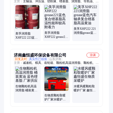
主营：
主轴油、冲压油、切削液、锂基脂、润滑脂、导热油、合
成油、传热油、机械油、液压油、变速箱、高压泵、齿轮油、传
动液、锭子油、润滑油、清洗剂、防锈油、冷却液、防锈剂、防
冻液、导轨油、切削油、循环系统、汽轮机油
美孚XHP222 221
美孚润滑脂
润滑脂grease蓝色
美孚润滑脂
XHP222 grease221
汽车轴承复合锂
XHP222 223蓝色
蓝色复合锂基脂
基脂高温黄油
锂基脂Mobilgrease
高温性能和较高
221高温复合油脂
附着力
黄
济南鑫恒盛环保设备有限公司
洽谈
回复及时
真实性已核验
山东济南
主营：
减速机、模具、齿轮箱、颗粒机高温润滑脂、颗粒机、减
速机齿轮、取暖炉、减速机配件、水暖炉、颗粒机减速机、颗粒
机配件、560颗粒机、颗粒机齿轮箱、环模、压辊、压轮总成、
压辊皮、轴承、生物质壁炉、罗茨风机、环保设备、焊烟除尘、
燃烧机、采暖炉、塔机配件
生物颗粒机高温
水暖风暖颗粒取
润滑脂 桶装黄油
暖炉厂家 鑫恒盛
蓝色锂基脂 厂家
生物质采暖炉
生物质颗粒取暖
供应
炉厂家水暖炉风
暖炉可接地暖 暖
气片的颗粒炉