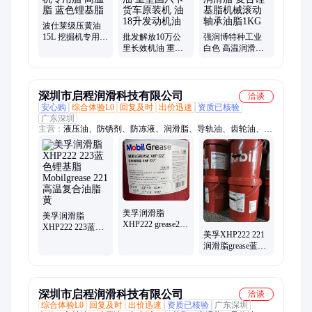
波仕莱级压黄油
15L 挖掘机专用脂
批发解放10万公
强润博特种工业
高温脂 蓝色锂基
里长效机油 重型
白色 高温润滑脂
脂
国六卡货车原装
复合锂基脂机械
机 油18升发动机
滚动轴承油脂
油
1KG
深圳市启程润滑科技有限公司
洽谈
安心购
综合体验L0
回复及时
出价迅速
资质已核验
广东深圳
主营：
液压油、防锈剂、防冻液、润滑脂、导轨油、齿轮油、切
削油、防锈油、减震器油、循环系统、汽轮机油、冲钻机油、涡
轮机油、绿色冷却液、齿轮润滑油、电气绝缘油、高温链条油、
高温电机轴承、低油雾切削液、柴油发动机油、减速机润滑油、
全合成冷冻机油、空压机压缩机油、食品级冷冻机油
美孚润滑脂
美孚润滑脂
XHP222 grease221
XHP222 223蓝色
美孚XHP222 221
蓝色复合锂基脂
锂基脂Mobilgrease
润滑脂grease蓝色
高温性能和较高
221高温复合油脂
汽车轴承复合锂
附着力
黄
基脂高温黄油
深圳市启程润滑科技有限公司
洽谈
综合体验L0
回复及时
出价迅速
资质已核验
广东深圳