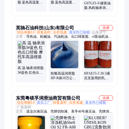
脂 蓝色高温复合
脂 蓝色高温复合
G07GZ1-0 罐装油
锂基润滑脂 全国
锂基润滑脂 耐高
脂 风机轴承润滑
发货 得保
温耐磨 得保
专用 高转速适配
英驰石油科技(山东)有限公司
洽谈
综合体验L0
回复及时
出价迅速
真实性已核验
山东济宁
主营：
导热油、机械油、汽油机油、出口锂基脂、cf柴油机油、
蜗轮蜗杆油、机床导轨油、工业齿轮油、电器绝缘油、车用润滑
油、46号汽轮机油、ckc320号齿轮油、防锈汽轮机油、液压油、
变压器油、液压支架乳化油、基础油、真空泵油、防锈油、淬火
油
高 温 轴承润滑脂
3#蓝色 红色出口
轮毂高温润滑脂
HFAE15-5 20-5液
经验 摩托车高温
HP-R保10万公里
压支架用的乳化
锂基脂
蓝色白色锂基脂
油液压支架浓缩
支持定制
液 工厂批发
5KG15kg
东莞粤镁孚润滑油商贸有限公司
洽谈
综合体验L0
真实工厂
回复及时
出价迅速
真实性已核验
广东深圳
主营：
道达尔液压油、壳牌切削液、美孚46号液压油、壳牌润滑
脂、福斯导轨油、壳牌润滑油、嘉实多合成齿轮油、嘉实多导轨
油、道达尔导轨油、道达尔切削液、威达2号导轨油、美孚460齿
轮油、美孚DTE涡轮机油、美孚拉玛润滑油、威格力1405导轨