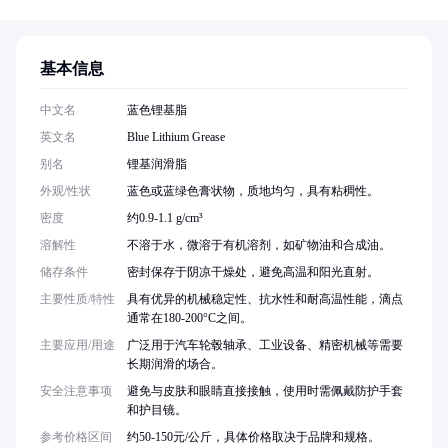
基本信息
中文名
蓝色锂基脂
英文名
Blue Lithium Grease
别名
锂基润滑脂
外观/性状
蓝色或蓝绿色膏状物，质地均匀，具有粘稠性。
密度
约0.9-1.1 g/cm³
溶解性
不溶于水，微溶于有机溶剂，如矿物油和合成油。
储存条件
密封保存于阴凉干燥处，避免高温和阳光直射。
主要性质/特性
具有优异的机械稳定性、抗水性和耐高温性能，滴点
通常在180-200°C之间。
主要应用/用途
广泛用于汽车轮毂轴承、工业设备、精密机械等需要
长期润滑的场合。
安全注意事项
避免与皮肤和眼睛直接接触，使用时需佩戴防护手套
和护目镜。
参考价格区间
约50-150元/公斤，具体价格取决于品牌和规格。