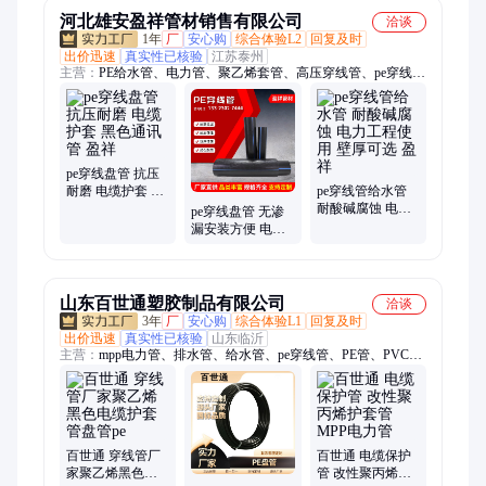
河北雄安盈祥管材销售有限公司
洽谈
1年
厂
安心购
综合体验L2
回复及时
出价迅速
真实性已核验
江苏泰州
主营：
PE给水管、电力管、聚乙烯套管、高压穿线管、pe穿线
管、双壁波纹管、开挖排水管、电力电缆套管、农村城市管道、
电力电缆保护管、七孔梅花管、格栅管、钢带波纹管、mpp管、
mpp电力保护管、PE灌溉管、mpp电力管、HDPE双壁波纹管、
cpvc电力管、大口径双壁波纹管、非开挖mpp电力管、电缆mpp
保护管、HDPE给水排水管、大口径pe管、给水管PE管
pe穿线盘管 抗压
耐磨 电缆护套 黑
pe穿线管给水管
色通讯管 盈祥
耐酸碱腐蚀 电力
pe穿线盘管 无渗
工程使用 壁厚可
漏安装方便 电力
选 盈祥
护套用 黑色电缆
保护管 盈祥
山东百世通塑胶制品有限公司
洽谈
3年
厂
安心购
综合体验L1
回复及时
出价迅速
真实性已核验
山东临沂
主营：
mpp电力管、排水管、给水管、pe穿线管、PE管、PVC
管、pe给水管、pe排水管、PVC给水管、PVC排水管
百世通 穿线管厂
百世通 电缆保护
家聚乙烯黑色电
管 改性聚丙烯护