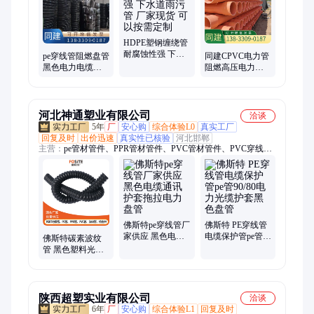
HDPE塑钢缠绕管
耐腐蚀性强 下水
pe穿线管阻燃盘管
同建CPVC电力管
道雨污管 厂家现
黑色电力电缆护
阻燃高压电力电
货 可以按需定制
套管 PE风力发电
缆保护套管 pvc桔
弯头同建管业
色阻燃管
河北神通塑业有限公司
洽谈
5年
厂
安心购
综合体验L0
真实工厂
回复及时
出价迅速
真实性已核验
河北邯郸
主营：
pe管材管件、PPR管材管件、PVC管材管件、PVC穿线
管、波纹管、塑料管材管件、PERT地暖管管材、电力管、碳素
波纹管、给排水管材、双壁波纹管、钢带波纹管、塑料检查井、
克拉管、PPR冷水管、PPR热水管、地暖管、石墨烯地暖管、塑
料管、MPP管、CPVC电力管、七孔梅花管、硅芯管、排污管、
排水管
佛斯特pe穿线管厂
佛斯特 PE穿线管
家供应 黑色电缆
电缆保护管pe管
佛斯特碳素波纹
通讯护套拖拉电
90/80电力光缆护
管 黑色塑料光纤
力盘管
套黑色盘管
电缆穿线盘管多
口径110电线护套
管
陕西超塑实业有限公司
洽谈
6年
厂
安心购
综合体验L1
回复及时