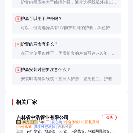
护套内径应略大于线缆外径，通常选择线缆外径1.5倍
左右的护套，以确保线缆能够自由移动且不易脱落。
护套可以用于户外吗？
问
可以，但需选择具有UV防护功能的护套，黑色护套
通常具有较好的抗紫外线性能，适合户外使用。
护套的寿命有多长？
问
在正常使用条件下，优质护套的寿命可达5-10年。恶
劣环境或频繁弯曲会缩短使用寿命，需定期检查更
换。
护套安装时需要注意什么？
问
安装时需确保线缆平直插入护套，避免扭曲。护套两
端应固定牢固，防止滑动。弯曲半径不宜过小，以免
损坏线缆。
相关厂家
吉林省中浩管业有限公司
洽谈
5年
厂
安心购
综合体验L1
回复及时
出价迅速
真实性已核验
吉林长春
主营：
pe排水管、地热管、ppr管、pe穿线管、钢丝网骨架管、pe