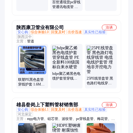
缆护套管盘管pe
套管 MPP电力管
百世通现货pe穿线
管通讯电缆管 黑
色PE盘管 路灯光
缆护套管批发
陕西康卫管业有限公司
洽谈
安心购
综合体验L0
回复及时
出价迅速
真实性已核验
陕西汉中
主营：
管道
hdpe聚乙烯黑色电
缆护套管穿线盘
25PE线管盘管 黑
联塑PE黑色盘管
管 PE全新料100级
色路灯电线穿线
穿线护套 1.6MPa
国标自来水硬管
管 电缆电线护套
耐压 33℃流体适
管 埋地非开挖电
用 聚乙烯材质
力管
雄县昝岗上下塑料管材销售部
洽谈
安心购
综合体验L1
回复及时
出价迅速
真实性已核验
河北保定
主营：
mpp电力管、硅芯管、波纹管、pe穿线盘管、梅花管、格
栅管、电力管、给水管、排污管