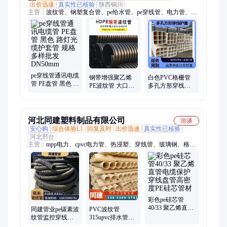
出价迅速
真实性已核验
陕西铜川
主营：
波纹管、钢塑复合管、pe给水管、pe穿线管、电力管、钢
丝网、地暖管、化粪池、滴灌管、pe检查井、pe燃气管、众邦电
线、国标电线、骨架塑料、带凯电缆、涂塑钢管、骨架复合管、
玻璃钢夹砂、塑料检查井、电动三通防爆、减压稳压阀门、众邦
阻燃电线、柔性防水套管
pe穿线管通讯电缆
钢带增强聚乙烯
白色PVC格栅管
管 PE盘管 黑色 路
PE波纹管 大口径
多孔方形穿线护
灯光缆护套管 规
埋地排水 消防给
套 抗压20Kpa 耐
格多样批发
水管市政排污管
温35℃ 600长度
DN50mm
道
河北同建塑料制品有限公司
洽谈
安心购
综合体验L1
回复及时
出价迅速
真实性已核验
河北邢台
主营：
mpp电力、cpvc电力管、热浸塑、穿线管、玻璃钢、格栅
管、光电缆、给水管、pvc农田、排灌管、波纹管、灌溉管、mpp
双壁、硅芯管、保护管、pvc管材、上水管、pvc雨水、缠绕管、
克拉管、电力管、骨架管、钢带管、光缆管
彩色pe硅芯管
40/33 聚乙烯直管
同建管业pe碳素波
PVC波纹管
电缆保护 穿线盘
纹管监控穿线管
315upvc排水管电
管高密度PE硅芯
单壁电缆护套管
力电缆护套管打