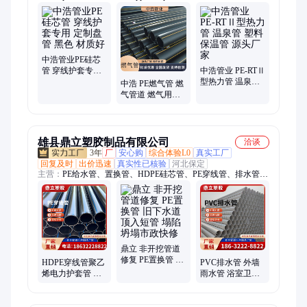
管、pe给水管、hdpe双壁波纹管、波纹管、pe钢丝网骨架管
中浩管业PE硅芯
管 穿线护套专用
中浩管业 PE-RTⅡ
定制盘管 黑色 材
型热力管 温泉管
中浩 PE燃气管 燃
质好
塑料保温管 源头
气管道 燃气用管
厂家
道 耐腐蚀 安全性
能稳定
雄县鼎立塑胶制品有限公司
洽谈
3年
厂
安心购
综合体验L0
真实工厂
回复及时
出价迅速
真实性已核验
河北保定
主营：
PE给水管、置换管、HDPE硅芯管、PE穿线管、排水管、
电力管
鼎立 非开挖管道
修复 PE置换管 旧
HDPE穿线管聚乙
PVC排水管 外墙
下水道顶入短管
烯电力护套管 直
雨水管 浴室卫生
塌陷坍塌市政快
埋黑色塑料盘管
间专用排污管 防
修
厂家生产供应 75
晒抗压耐腐蚀110