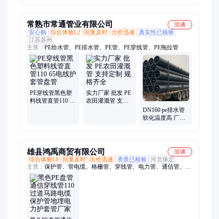
管材
地埋式黑色PE盘
孔缠绕pvc双壁波
管
纹管110
常熟市常通管业有限公司
洽谈
安心购
综合体验L2
回复及时
出价迅速
真实性已核验
江苏苏州
主营：
PE给水管、PE排水管、PE管、PE穿线管、PE拖拉管
PE穿线管黑色塑
实力厂家 批发 PE
料线管直管110 65
农田灌溉管 支持
电线护套管盘管
定制 规格齐全
DN160 pe排水管
软化温度高 厂家
直供 居民楼给水
排水工程
雄县鸿禹商贸有限公司
洽谈
综合体验L0
回复及时
出价迅速
资质已核验
河北保定
主营：
保护管、管电缆、格栅管、穿线管、电力管、通信管、套
管pvc、梅花管、给水管、波纹管、灌溉管、四孔管、通讯管、
家装管、pvc排污、管材hdpe、cpvc电力、cpvc电线、cpvc电缆、
管pvc电线、排水管道、电线护管、排污管道、管pvc电缆、绝缘
套管