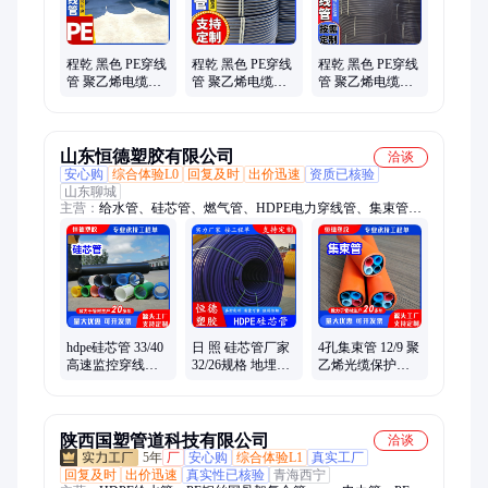
程乾 黑色 PE穿线
程乾 黑色 PE穿线
程乾 黑色 PE穿线
管 聚乙烯电缆护
管 聚乙烯电缆护
管 聚乙烯电缆护
套管盘管 pe埋地
套管盘管 pe埋地
套管盘管 pe埋地
保护管 内外壁光
保护管 按需定制
保护管 规格多样
滑
山东恒德塑胶有限公司
洽谈
安心购
综合体验L0
回复及时
出价迅速
资质已核验
山东聊城
主营：
给水管、硅芯管、燃气管、HDPE电力穿线管、集束管、
HDPE电力保护管、MPP电力管、HDPE打孔管、HDPE拖拉管、
HDPE排污管、HDPE集束管、HDPE硅芯管、HDPE给水管、
HDPE燃气管、HDPE农田灌溉管
hdpe硅芯管 33/40
日 照 硅芯管厂家
4孔集束管 12/9 聚
高速监控穿线管
32/26规格 地埋式
乙烯光缆保护套
通信护套盘管黑
彩色穿线管 聚乙
管厂家现货 规格
色彩色电力通讯
烯通信保护管 国
齐全 恒德塑胶
管
标
陕西国塑管道科技有限公司
洽谈
5年
厂
安心购
综合体验L1
真实工厂
回复及时
出价迅速
真实性已核验
青海西宁