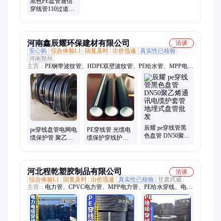
黑色PE盘管通信
穿线管110过道马
路电缆保护管地
埋电力护套管厂
家
河南鑫辰耀环保建材有限公司
洽谈
安心购
综合体验L1
回复及时
出价迅速
真实性已核验
河南郑州
主营：
PE钢带波纹管、HDPE双壁波纹管、PE给水管、MPP电缆
护套管、PE钢丝网骨架复合管、碳素波纹管、CPVC电力管、
MPP电力管、七孔梅花管、钢带聚乙烯波纹管、钢带缠绕波纹
管、ASA结构壁管、FRPP模压管、非开挖MPP顶管、高压电力
电缆管、雨污分流塑料管道、电力通信保护管道、给排水塑料管
材、电缆保护管、大口径钢带波纹管、小区污水波纹管、埋地双
壁波纹管、塑料排污波纹管、供水PE管、MPP电力排管
辰耀 pe穿线管黑
pe穿线盘管电网电
PE穿线管 光缆电
色盘管 DN50聚乙
缆保护管 聚乙烯
缆保护穿线护套
烯通讯电缆护套
黑色塑料拖拉管
弱电拖拉黑色聚
管地埋式盘管批
光缆护套管
乙烯盘管厂家
发
河北程乾塑胶制品有限公司
洽谈
综合体验L1
回复及时
出价迅速
真实性已核验
甘肃武威
主营：
电力管、CPVC电力管、MPP电力管、PE给水穿线、电缆
穿线管、格栅管、梅花管、电缆保护管