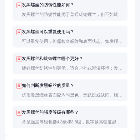
发黑螺丝的防锈性能如何？
问
发黑螺丝的防锈性能优于普通碳钢螺丝，但不如镀锌
或不锈钢螺丝。适合在干燥或室内环境中使用，潮湿
环境下需额外防锈措施。
发黑螺丝可以重复使用吗？
问
可以重复使用，但需检查螺纹和表面状态。如发现锈
蚀或变形，建议更换新螺丝以确保连接可靠性。
发黑螺丝和镀锌螺丝哪个更好？
问
镀锌螺丝防锈性能更优，适合户外或潮湿环境；发黑
螺丝成本更低，适合室内或一般工业应用。根据具体
需求选择。
如何判断发黑螺丝的质量？
问
优质发黑螺丝表面应均匀黑色，无锈斑或缺陷。螺纹
清晰完整，强度符合标称等级。建议进行小批量试用
验证。
发黑螺丝的强度等级有哪些？
问
常见强度等级包括4.8级和8.8级，数字越高强度越
大。选择时需根据连接件的受力情况决定。