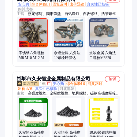
安心购
综合体验L1
回复及时
出价迅速
真实性已核验
四川成都
主营：
燕尾螺钉、圆形弹垫、自钻螺钉、自攻螺丝、活节螺丝、
螺栓螺丝、六角螺丝、自钻螺丝、钻尾螺丝、螺丝螺母、螺母垫
片、六角螺母、六角螺栓、法兰螺母、加大平垫、法兰螺帽、化
学锚栓、压板螺母、钻尾螺钉、拉铆螺母、导向螺钉、焊接螺
栓、螺栓垫片、双头螺栓、注塑螺栓
不锈钢六角螺栓
永竣金属 六角法
永竣金属 六角法
M8 M10 M12 M16
兰螺栓环保达克
兰螺栓M8*20 厂
外六角螺丝 规格
罗M6*25 厂家批
家批发 预埋件钢
齐全 支持定制
发可定制
结构 可定制
邯郸市久安恒业金属制品有限公司
洽谈
1年
厂
安心购
综合体验L0
回复及时
出价迅速
真实性已核验
河北邯郸
主营：
高强度螺栓、全螺纹螺柱、地脚螺栓、碳钢高强度螺栓、
预埋钢板、预埋件、热镀锌拉条、镀锌拉条、栓钉、剪力钉、双
头螺栓、螺栓、螺母、高强度螺母、焊板地脚螺栓
久安恒业高强度
久安恒业 高强度
10.9S级钢结构扭