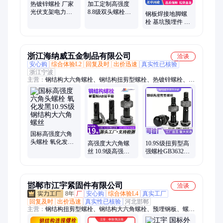
热镀锌螺栓 厂家
加工定制高强度
光伏支架电力专
8.8级双头螺栓螺
钢板焊接地脚螺
用 外六角螺丝4.8
丝 全螺纹螺柱 发
栓 基坑预埋件 紧
级M16
黑全牙螺杆丝杆
固连接件 可来图
纸定制
浙江海纳威五金制品有限公司
洽谈
安心购
综合体验L2
回复及时
出价迅速
真实性已核验
浙江宁波
主营：
钢结构大六角螺栓、钢结构扭剪型螺栓、热镀锌螺栓、热
镀锌螺丝、基础地脚螺丝、热渗锌螺栓、热镀锌高强度螺栓、热
镀锌连接副、地脚螺栓、预埋地脚螺栓、锚栓、地基锚固螺栓、
设备地脚锚栓、预埋锚栓、大六角头螺栓、高强度大六角螺栓、
10.9级扭剪型螺栓、扭剪型螺栓、扭剪型高强度螺栓、扭剪螺
栓、国标热镀锌螺栓、热镀锌紧固件、风电螺栓
国标高强度六角
头螺栓 氧化发黑
高强度大六角螺
10.9S级扭剪型高
10.9S级钢结构大
丝 10.9级高强连
强螺栓GB3632钢
六角螺丝
接副M20摩擦型
结构厂房桥梁专
1228钢结构螺栓
用螺丝厂家供应
邯郸市江宇紧固件有限公司
洽谈
8年
厂
安心购
综合体验L4
真实工厂
回复及时
出价迅速
真实性已核验
河北邯郸
主营：
钢结构扭剪型螺栓、钢结构大六角螺栓、预埋钢板、螺
丝、焊钉、大六角钢结构连接副、厂房钢结构大六角螺栓、桥梁