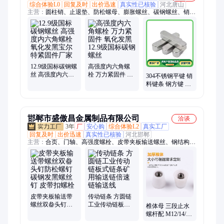
综合体验L0
回复及时
出价迅速
真实性已核验
河北唐山
主营：
圆柱销、止退垫、防松螺母、膨胀螺丝、碳钢螺丝、销轴
卡簧、轴承卡簧、镀锌丝杠、螺纹丝棒、薄头螺钉、开口挡圈、
尼龙螺母、膨胀螺栓、吊环螺栓、花篮螺栓、弹性挡圈、工业齿
条、法兰螺母、轴用卡簧、五金垫片、六角铜螺母、热镀锌垫
片、不锈钢平键、不锈钢牙条、钢丝绳卡头
12.9级国标碳钢螺
高强度内六角螺
丝 高强度内六角
栓 万力紧固件 氧
304不锈钢平键 销
螺栓 氧化发黑宝
化发黑12.9级国标
料键条 钢方键 圆
尔特紧固件厂家
碳钢螺丝
角A型方料销 欢
迎致电
邯郸市盛傲昌金属制品有限公司
洽谈
3年
厂
安心购
综合体验L2
真实工厂
回复及时
出价迅速
真实性已核验
河北邯郸
主营：
合页、门轴、高强度螺栓、皮带夹板输送螺丝、钢结构螺
栓、法兰螺栓、内六角扳手、圆螺母、光伏螺栓、铆钉、销轴、
螺母、不锈钢螺栓、不锈钢螺母、活节螺栓、预埋板、光伏配
件、垫圈、不锈钢内六角螺栓、膨胀螺栓、煤矿螺母、地脚螺栓
皮带夹板输送带
传动链条 方圆链
螺丝双畚头钉防
工业传动链板式
椎体母 三段止水
松螺钉碳钢发黑
链条矿用输送链
螺杆配 M12/14/16
螺丝钉 皮带扣螺
倍速链输送线
圆锥形塑料垫块