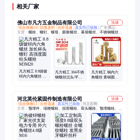
相关厂家
佛山市凡方五金制品有限公司
洽谈
综合体验L0
回复及时
出价迅速
真实性已核验
广东佛山
主营：
螺栓、螺钉、螺母、膨胀螺丝、幕墙螺丝、不锈钢螺丝、
高强度螺丝、组合螺丝、螺丝、化学螺丝、三组合螺丝、化学锚
栓、自攻钉、钻尾、牙棒、螺杆、注塑螺母、铜螺母、铜柱、门
窗钻尾、防松螺母
凡方精工 8.8级镀
凡方精工 304不锈
凡方精工 铜内六
锌内六角螺丝 加
钢螺丝沉头/平头
角螺丝 黄铜圆柱
长杯头螺钉 高强
内梅花螺丝钉 防
头螺钉 铜六角螺
度圆柱头螺栓
盗螺栓防拆螺钉
栓 DIN912
M3M20
M4
河北英伦紧固件制造有限公司
洽谈
综合体验L1
出价迅速
真实性已核验
河北邯郸
主营：
预埋件、缩梗螺栓、扭剪螺栓、双头螺栓、预埋螺栓、大
六角螺栓、全螺纹螺柱、高强度螺栓、双头螺纹螺栓、地脚螺栓