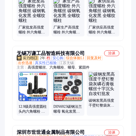
条、镀锌丝杠、六角螺栓、法兰螺母、化学锚栓、自攻螺钉、钢
筋套筒、螺栓定制、弹簧垫片、穿墙丝杠、一体盖母、穿墙螺
杆、光伏配件、膨胀螺栓
厂家批发高强度
厂家生产高强度
厂家供应高强度
螺栓 外六角螺丝
螺栓 外六角螺丝
螺栓 外六角螺丝
碳钢氧化发黑 全
碳钢氧化发黑 全
碳钢氧化发黑 全
螺纹螺柱
螺纹螺柱
螺纹螺柱
无锡万谦工品智造科技有限公司
洽谈
2年
档
安心购
综合体验L1
回复及时
出价迅速
真实性已核验
江苏无锡
主营：
高强度螺丝、六角螺栓、螺母、紧固件
碳钢发黑高强度
干壁钉整袋灰磷
12.9级高强度圆柱
DIN6923碳钢法兰
石膏板螺丝十字
头内六角螺栓 碳
螺母 氧化发黑止
沉头自攻钉批发
钢发黑处理
动螺帽 紧固件螺
DIN912全牙杯头
丝生产厂家 现货
螺丝
深圳市世世通金属制品有限公司
洽谈