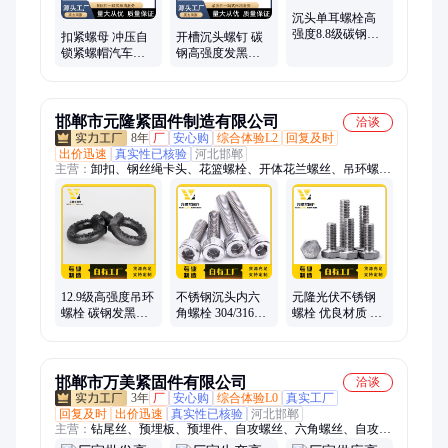
沉头单耳螺栓高
强度8.8级碳钢发
扣紧螺母 冲压自
开槽沉头螺钉 碳
黑带榫螺丝氧化
锁紧螺帽汽车防
钢高强度发黑镀
圆头GB/T11
松螺丝母GB805碳
层一字槽平头螺
钢发黑逆螺帽
丝钉机械用
邯郸市元隆紧固件制造有限公司
洽谈
8年
厂
安心购
综合体验L2
回复及时
出价迅速
真实性已核验
河北邯郸
主营：
卸扣、钢丝绳卡头、花篮螺栓、开体花兰螺丝、吊环螺栓
螺母、鸡心环、吊装带、万向旋转吊环、光伏螺栓、链条
12.9级高强度吊环
不锈钢沉头内六
元隆光伏不锈钢
螺栓 碳钢发黑起
角螺栓 304/316圆
螺栓 优良材质 耐
重吊具螺丝鱼眼
柱头螺钉 元隆紧
腐蚀 经久耐用 厂
吊耳 元隆
固件
家定制
邯郸市万美紧固件有限公司
洽谈
3年
厂
安心购
综合体验L0
真实工厂
回复及时
出价迅速
真实性已核验
河北邯郸
主营：
钻尾丝、预埋板、预埋件、自攻螺丝、六角螺丝、自攻
丝、连接件、扣丝杠、扣丝杆、镀锌丝杆、防水支架、镀锌牙