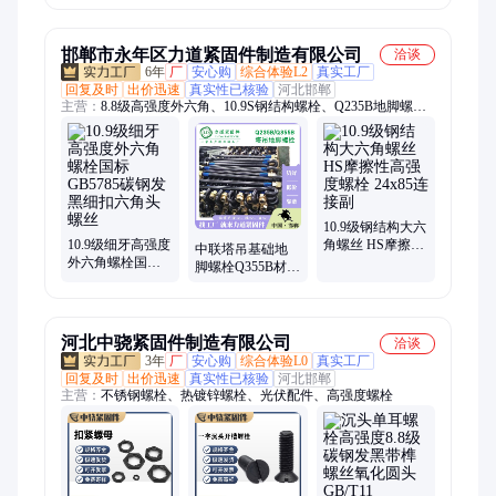
栓
椎体螺母
邯郸市永年区力道紧固件制造有限公司
洽谈
6年
厂
安心购
综合体验L2
真实工厂
回复及时
出价迅速
真实性已核验
河北邯郸
主营：
8.8级高强度外六角、10.9S钢结构螺栓、Q235B地脚螺
栓、Q355B预埋锚栓、3米镀锌丝杆
10.9级钢结构大六
10.9级细牙高强度
角螺丝 HS摩擦性
中联塔吊基础地
外六角螺栓国标
高强度螺栓 24x85
脚螺栓Q355B材质
GB5785碳钢发黑
连接副
现货9字型土建生
细扣六角头螺丝
产预埋锚栓
河北中骁紧固件制造有限公司
洽谈
3年
厂
安心购
综合体验L0
真实工厂
回复及时
出价迅速
真实性已核验
河北邯郸
主营：
不锈钢螺栓、热镀锌螺栓、光伏配件、高强度螺栓