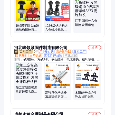
大六角高强度螺栓、摩擦型大六角螺栓、扭剪型高强度螺栓、
10.9级扭剪螺栓、扭剪型钢结构螺栓、扭剪螺栓连接副、剪力栓
钉、圆柱头焊钉、钢结构剪力钉、栓钉连接件、桥梁焊钉、楼承
板栓钉、磁环焊钉、钢结构预埋板、预埋铁板、镀锌预埋板、栓
钉、剪力钉、焊接预埋钢板
江宇 国标外六角
螺栓 发黑碳钢
10.9级半圆头m20
10.9S级钢结构大
10.9级高强度螺丝
钢结构螺栓扭剪
六角螺栓氧化发
5873 定制加长
高强连接副
黑半螺纹螺丝高
GB3632高强度螺
强度六角连接副
丝
河北峰领紧固件制造有限公司
洽谈
5年
厂
安心购
综合体验L1
真实工厂
回复及时
出价迅速
真实性已核验
河北邯郸
主营：
u型螺栓、方u型卡、单头螺栓、电缆挂钩、精轧垫板、异
形钩子、9字地脚螺栓、高强度地脚螺栓、地脚螺栓、预埋钢
板、双头螺栓、电缆支架、角钢支架、钻尾丝
加工定制高强度
热镀锌双头螺栓
高强度化学锚栓
太阳能光伏组件
螺丝 全螺纹螺柱
幕墙建筑定型锚
导水排泥夹配件
发黑全牙螺杆丝
固螺栓后切式机
夹具除积灰排水
杆
械膨胀栓后扩底
扣槽导流卡扣除
栓
泥器
成都永竣金属制品有限公司
洽谈