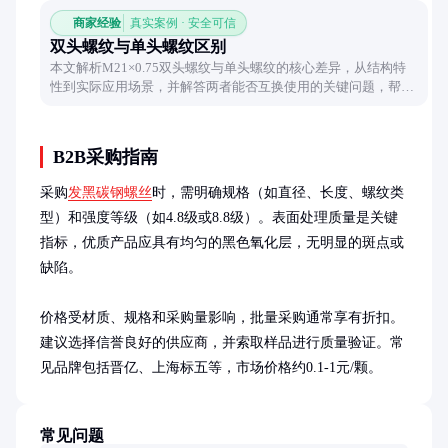
商家经验
真实案例 · 安全可信
双头螺纹与单头螺纹区别
本文解析M21×0.75双头螺纹与单头螺纹的核心差异，从结构特
性到实际应用场景，并解答两者能否互换使用的关键问题，帮助
读者快速掌握螺纹选型要点。
B2B采购指南
采购
发黑碳钢螺丝
时，需明确规格（如直径、长度、螺纹类
型）和强度等级（如4.8级或8.8级）。表面处理质量是关键
指标，优质产品应具有均匀的黑色氧化层，无明显的斑点或
缺陷。

价格受材质、规格和采购量影响，批量采购通常享有折扣。
建议选择信誉良好的供应商，并索取样品进行质量验证。常
见品牌包括晋亿、上海标五等，市场价格约0.1-1元/颗。
常见问题