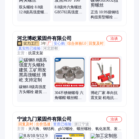
铁管片螺栓、达克罗盾构管片螺栓、10.9S高强度螺栓、大六角
螺栓、国标螺栓10.9级、钢结构大六角、热镀锌m8牙条、热镀锌
双头螺栓 8.8级
8.8级外六角螺丝
通丝吊杆m10、10.9S螺栓
12.8级高强度螺柱
GB5782高强度螺
正浩 10.9S级钢结
碳钢发黑两头螺
栓碳钢发黑
构扭剪型螺栓 磷
丝
M10*100
化发黑碳钢
GB3632扭剪螺丝
河北博屹紧固件有限公司
洽谈
3年
厂
安心购
综合体验L0
回复及时
真实性已核验
河北邯郸
主营：
抗震支架
碳钢8.8级高强度
方头螺栓 建筑 工
304不锈钢螺母 六
博屹厂家 单向抗
矿用发黑高强螺
角螺帽 螺丝帽加
震支架 机电抗震
丝 博屹 支持定制
大加厚建筑工程
支吊架 建筑工业
用 博屹
用 经久耐用
宁波九门紧固件有限公司
洽谈
回复及时
出价迅速
资质已核验
浙江宁波
主营：
大六角、钢结构、gb52螺栓、螺丝螺栓、氧化发黑、发黑
六角、发黑螺栓、六角螺丝、高强度螺丝、8级螺栓、国标螺