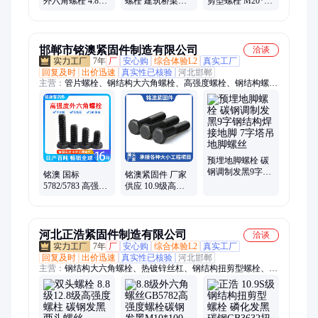
外六角螺栓 4.8级
螺栓 建筑桥梁用
剪型螺栓 M20*90
8.8级发黑
发黑碳钢8.8级外
磷化发黑碳钢
GB5782/5783碳钢
六角全牙螺丝
GB3632扭剪螺丝
螺丝
邯郸市铭澳紧固件制造有限公司
洽谈
7年
厂
安心购
综合体验L2
真实工厂
回复及时
出价迅速
真实性已核验
河北邯郸
主营：
管片螺栓、钢结构大六角螺栓、高强度螺栓、钢结构螺
丝、双头弧形螺栓、热镀锌丝杠、地脚螺栓、热镀锌丝杆、达克
罗盾构管片螺栓、地脚螺栓预埋件、9字螺栓、热浸锌丝杆、热
镀锌通丝吊杆m10、钢结构螺栓、m20高强度螺栓、10.9级摩擦
型螺栓、钢结构大六角、大六角钢结构、螺栓扭剪型、热镀锌
m8牙条、镀锌通丝吊杆、8厘吊杆、盾构隧道的管片、丝杆螺杆
预埋地脚螺栓 碳
钢调制发黑9字钢
铭澳 国标
铭澳紧固件 厂家
结构焊接地脚 7字
5782/5783 高强度
供应 10.9级高强
塔吊地脚螺丝
8.8级外六角螺栓
度螺栓 外六角头
发黑 碳钢加长螺
螺丝 碳钢发黑
丝
河北正浩紧固件制造有限公司
洽谈
7年
厂
安心购
综合体验L2
真实工厂
回复及时
出价迅速
真实性已核验
河北邯郸
主营：
钢结构大六角螺栓、热镀锌丝杠、钢结构扭剪型螺栓、
M16地脚螺丝、钢结构螺栓、管片螺栓、高强度螺栓、热浸锌牙
条、热镀锌丝杆、弧形双头螺栓、地脚螺栓、预埋件、地脚螺栓
预埋件、钢结构预埋件、m24地脚螺栓预埋件、m8吊顶丝杆、地