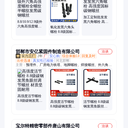
栓、镀锌螺母、六角螺栓、螺栓扭剪、淬黑螺栓、高强螺栓、螺
栓库存、预埋螺栓、达克罗螺母、不锈钢螺帽、螺栓连接副、高
强长螺栓、不锈钢螺栓、镀彩锌螺母、半螺纹螺栓
加工定制批发发
8.8/10.9/12.9级外
黑六角螺栓 高强
六角高强度螺栓
度国标碳钢螺丝
氧化发黑六角头
全螺纹半螺纹发
螺栓 8.8级国标碳
黑碳钢螺丝
钢螺丝 M8-M36可
定制
邯郸市安亿紧固件制造有限公司
洽谈
2年
厂
安心购
综合体验L0
回复及时
出价迅速
真实性已核验
河北邯郸
主营：
预埋件、厂房电力铁塔、地脚螺栓、焊接螺丝、外六角钻
尾螺丝、T型螺丝、马车螺丝、外六角内膨胀螺丝、不锈钢薄螺
母、镀铜焊接螺母、防松螺母、高强度螺母、家具锥形螺母、卡
式螺母、盲孔压铆螺母螺柱、内外牙螺母、热镀锌螺母、台阶螺
母、四爪螺母、304不锈钢喉箍、羊眼螺栓、不锈钢方形卡箍、T
型螺母、法兰带垫螺母、不锈钢弹垫垫圈
高强度活节螺栓
8.8级碳钢发黑鱼
高强度活节螺栓
活节螺栓 8.8级碳
眼丝调节螺丝 材
8.8级碳钢发黑鱼
钢发黑鱼眼丝调
质坚固耐用
眼丝调节螺丝 安
节螺丝 规格尺寸
装便捷快速
众多
宝尔特精密零部件唐山有限公司
洽谈