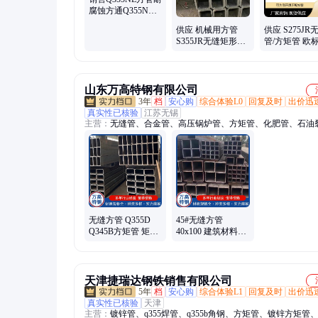
腐蚀方通Q355ND
方矩管铁路用矩管
供应 机械用方管
供应 S275JR
S355JR无缝矩形管
管/方矩管 欧
45#方矩管 规格齐
规格可按需加
全 库存充足
做
山东万高特钢有限公司
3年
档
安心购
综合体验L0
回复及时
出价迅
真实性已核验
江苏无锡
主营：
无缝管、合金管、高压锅炉管、方矩管、化肥管、石油
管、低温钢管、无缝方管、矩形管、异形管、40Cr精密管、20C
钢管、椭圆大棚管、热镀锌钢管、镀锌管、20G无缝钢管、地
Q345B钢管、低温无缝管、Q355镀锌方管、J55石油套管、Q35
锌方管、Q355B无缝管、热浸锌无缝钢管、化肥专用管、螺旋
管
无缝方管 Q355D
45#无缝方管
Q345B方矩管 矩形
40x100 建筑材料用
管 厂家现货 生产加
管 规格尺寸全 黑退
工定制 规格型号全
方矩管
天津捷瑞达钢铁销售有限公司
5年
档
安心购
综合体验L1
回复及时
出价迅
真实性已核验
天津
主营：
镀锌管、q355焊管、q355b角钢、方矩管、镀锌方矩管