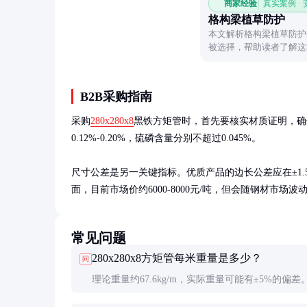
商家经验
真实案例 ·
格构梁植草防护
本文解析格构梁植草防护
被选择，帮助读者了解这
B2B采购指南
采购
280x280x8
黑铁方矩管时，首先要核实材质证明，确
0.12%-0.20%，硫磷含量分别不超过0.045%。

尺寸公差是另一关键指标。优质产品的边长公差应在±1.5m
面，目前市场价约6000-8000元/吨，但会随钢材市
常见问题
280x280x8方矩管每米重量是多少？
问
理论重量约67.6kg/m，实际重量可能有±5%的偏差
方法是：截面周长(1.12m)×壁厚(8mm)×7.85g/cm³