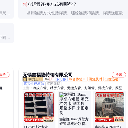
方矩管连接方式有哪些？
问
实际载荷经专业计算确定。
卡尺测
常用连接方式包括焊接、螺栓连接和插接。焊接强度最高
检验报
但不可拆卸；螺栓连接便于拆装但需设计好节点板；插接
适合快速搭建临时结构。重要连接部位建议由专业工程师
不同规
设计。
时应
无锡鑫福隆特钢有限公司
洽谈
洽谈
3年
厂
安心购
综合体验L0
回复及时
出价迅速
真实性已核验
江苏无锡
钢、无
主营：
冷拔方管、精密方管、无缝方管、方矩管、焊接方管、厚壁方
耐磨
管、非标方管、大口径方管、矩形方钢管、小口径方管、去内毛刺方
管、无缝矩形方管
鑫福隆 16mn厚壁方
矩管 填充均匀 切割
Q355B镀锌方管
鑫福隆 40*60方矩