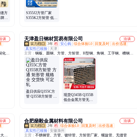
无缝方
S355J2方管厂家
标牌号
S355K2方矩管 低合
工定
金高强度 建筑工程
用 规格材质全
天津盈日钢材贸易有限公司
洽谈
洽谈
速
3年
档
安心购
综合体验L0
回复及时
出价迅速
真实性已核验
天津
裂化
主营：
钢板、圆钢、方管、方矩管、H型钢、角钢、工字钢、槽钢、
r精密
焊管、无缝管
质管、
5B镀
镀锌钢
盈日供应Q355C方
现货Q345B Q355B
管 Q355B方矩管 方
低合金黑方管无缝
通 矩形管 规格全
矩形管80*60方矩
交货快 可定轧
q355e 盈日
合肥燊毅金属材料有限公司
洽谈
洽谈
速
2年
档
综合体验L0
回复及时
出价迅速
真实性已核验
安徽滁州
、大口
主营：
不锈钢管、方管、镀锌管、方矩管厂家、螺旋管、无缝管