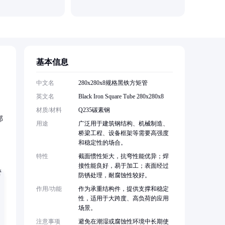
东工特钢(
基本信息
中文名
280x280x8规格黑铁方矩管
英文名
Black Iron Square Tube 280x280x8
材质/材料
Q235碳素钢
部
用途
广泛用于建筑钢结构、机械制造、
桥梁工程、设备框架等需要高强度
和稳定性的场合。
特性
截面惯性矩大，抗弯性能优异；焊
接性能良好，易于加工；表面经过
防锈处理，耐腐蚀性较好。
作用/功能
作为承重结构件，提供支撑和稳定
性，适用于大跨度、高负荷的应用
场景。
注意事项
避免在潮湿或腐蚀性环境中长期使