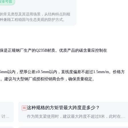
 安全可信
的常见类型及其适用场景，从结构特点到植
种兼顾工程稳固与生态美观的防护方式。
保是正规钢厂生产的Q235B材质。优质产品的碳含量应控制在
m以内，壁厚公差±0.5mm以内，直线度偏差不超过1.5mm/m。价格方
场波动。建议与大型钢厂或授权经销商合作，确保质量稳定。
这种规格的方矩管最大跨度是多少？
问
。计算
作为简支梁使用时，建议最大跨度不超过8米，此时在均
。采购
布载荷下中心挠度可控制在L/250以内。具体跨度需根据