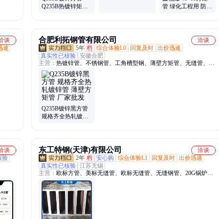
零售 规格多样 来图
Q235B热镀锌矩管
管 绿化工程用 防腐
定制
方矩管生产厂家 各
交期快 规格齐全
种规格支持定做
合肥利拓钢管有限公司
洽谈
洽谈
迅速
5年
档
综合体验L0
回复及时
出价迅速
真实性已核验
安徽合肥
主营：
热镀锌管、不锈钢管、工角槽型钢、薄壁方矩管、无缝管、
304不锈钢、管道防腐保温、涂塑管、螺旋管、焊管
Q235B镀锌黑方管
规格齐全热轧镀锌
管 薄壁方矩管 厂家
批发
东工特钢(天津)有限公司
洽谈
洽谈
核验
2年
档
安心购
综合体验L1
回复及时
出价迅速
真实性已核验
江苏无锡
主营：
欧标方管、美标无缝管、欧标无缝管、无缝钢管、20G锅炉
管、A106无缝钢管、高压锅炉管、Q235B镀锌角钢、Q235B镀锌槽
钢、国标槽钢、Q355B工字钢、合金板、热轧板、冷轧卷、容器板、
电梯构件、冷冻设备、冷轧钢板、冷轧盒板、合金钢板、汽车大梁
板、冷轧厚钢板、冶金设备用板、钢构建筑用板