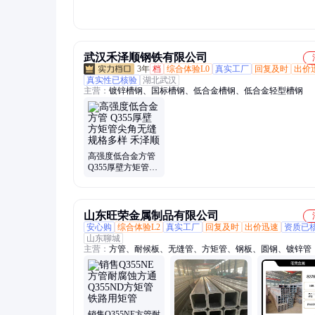
现货
武汉禾泽顺钢铁有限公司
3年
档
综合体验L0
真实工厂
回复及时
出价
真实性已核验
湖北武汉
主营：
镀锌槽钢、国标槽钢、低合金槽钢、低合金轻型槽钢
高强度低合金方管
Q355厚壁方矩管尖
角无缝 规格多样 禾
泽顺
山东旺荣金属制品有限公司
安心购
综合体验L2
真实工厂
回复及时
出价迅速
资质已
山东聊城
主营：
方管、耐候板、无缝管、方矩管、钢板、圆钢、镀锌管
销售Q355NE方管耐