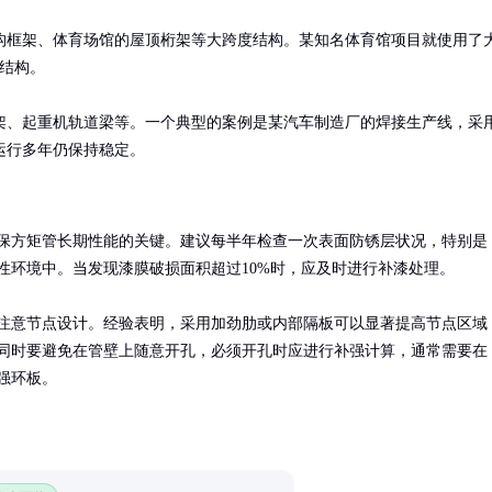
构框架、体育场馆的屋顶桁架等大跨度结构。某知名体育馆项目就使用了
结构。

架、起重机轨道梁等。一个典型的案例是某汽车制造厂的焊接生产线，采
运行多年仍保持稳定。
保方矩管长期性能的关键。建议每半年检查一次表面防锈层状况，特别是
性环境中。当发现漆膜破损面积超过10%时，应及时进行补漆处理。

注意节点设计。经验表明，采用加劲肋或内部隔板可以显著提高节点区域
同时要避免在管壁上随意开孔，必须开孔时应进行补强计算，通常需要在
强环板。