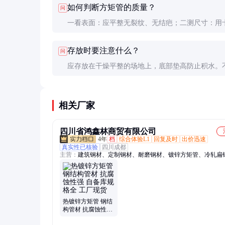
如何判断方矩管的质量？
问
时应以实际过磅重量为准。
一看表面：应平整无裂纹、无结疤；二测尺寸：用
量壁厚均匀性；三查证书：必须有材质证明和出厂
存放时要注意什么？
问
告；四做试验：可抽样做弯曲或压扁试验。
应存放在干燥平整的场地上，底部垫高防止积水。
格分开堆放，高度不超过1.5米以防变形。长期存放
做好防锈处理，定期检查。
相关厂家
四川省鸿鑫林商贸有限公司
4年
档
综合体验L1
回复及时
出价迅速
真实性已核验
四川成都
主营：
建筑钢材、定制钢材、耐磨钢材、镀锌方矩管、冷轧扁
缝钢管、普通槽钢、镀锌角钢、花纹钢板、热镀锌圆管、热轧
板、大口径管材、不锈钢圆钢棒、耐腐蚀建筑管材
热镀锌方矩管 钢结
构管材 抗腐蚀性强
自备库规格全 工厂