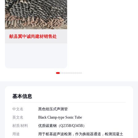
献县冀中诚尚建材销售处
基本信息
中文名
黑色钳压式声测管
英文名
Black Clamp-type Sonic Tube
材质/材料
优质碳素钢（Q235B/Q345B）
用途
用于桩基超声波检测，作为换能器通道，检测混凝土