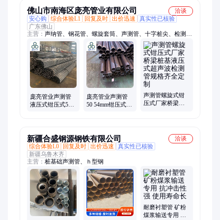
佛山市南海区庞亮管业有限公司
洽谈
安心购
综合体验L1
回复及时
出价迅速
真实性已核验
广东佛山
主营：
声纳管、钢花管、螺旋套筒、声测管、十字桩尖、检测钢
管、注浆锚杆、管业桩尖、液压螺旋、螺旋钢管、止水钢板、一
次性焊管、塑料袖阀管、桩基检测管、混凝土导管、金属波纹
管、50抽芯注浆管、预应力钢绞线、大口径灌注桩、铁丝网格网
片、超声波检测管、打桩开口预埋件、预应力抗浮锚杆、预埋无
缝管棚管
声测管螺旋式钳
庞亮管业声测管
庞亮管业声测管
压式厂家桥梁桩
液压式钳压式50
50 54mm钳压式螺
基液压式超声波
54 57mm桥梁灌注
旋式套筒式桥梁
检测管规格齐全
桩基超声波检测
桩基超声波检测
定制
管
管
新疆合盛钢源钢铁有限公司
洽谈
综合体验L0
回复及时
出价迅速
真实性已核验
新疆乌鲁木齐
主营：
桩基础声测管、ｈ型钢
耐磨衬塑管 矿粉
煤浆输送专用 抗