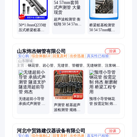
超声波检测管 衡
锐翔 50 54 57mm
50*1.0mmQ235钳
桥梁桩基检测管
套筒式声测管 大
压式桥梁桩基声
50 54 57mm螺旋
量现货
测管 衡锐翔 支持
式声测管 衡锐翔
定制
源头厂家
山东炜杰钢管有限公司
洽谈
安心购
综合体验L0
回复及时
出价迅速
真实性已核验
山东聊城
主营：
钢花管、岩心管、无缝管、管棚管、无缝钢管、注浆钢
管、注浆护筒管
无缝超前小导管
预埋小导管钢花
承插式声测管 隧
管 按需定制 炜杰
声测管 桩基超声
道支护 隧道用超
耐磨耐用 桥梁工
波检测管 规格齐
前导管 炜杰
程专用
全 耐磨防锈 库存
充足炜杰
河北中贸路建仪器设备有限公司
洽谈
安心购
综合体验L2
回复及时
出价迅速
真实性已核验