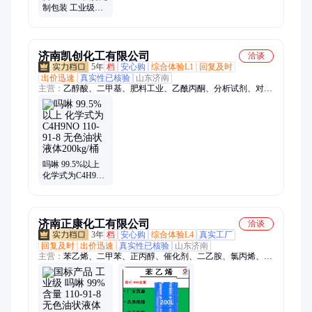
制包装 工业级三
乙胺 121-44-8 无
色透明油状液体
济南凯创化工有限公司
洽谈
5年
档
安心购
综合体验L1
回复及时
出价迅速
真实性已核验
山东济南
主营：
乙醇酸、二甲基、肥料工业、乙酰丙酮、分析试剂、对苯
二胺、十二羟基、化工国标、精己二酸、二异丁腈、次亚磷酸、
氯化亚锰、无水草酸钠、无水醋酸钠、饲料添加剂、无水氯化
锰、杀菌灭藻剂、三乙基氯化铵、二甲氨基乙酯
吗啉 99.5%以上
化学式为C4H9NO
110-91-8 无色油状
液体200kg/桶
济南正康化工有限公司
洽谈
3年
档
安心购
综合体验L4
真实工厂
回复及时
出价迅速
真实性已核验
山东济南
主营：
苯乙烯、二甲苯、正丙醇、催化剂、二乙胺、氯丙烯、巴
豆醛、石油醚、防冻剂、壬基酚、乙二醇、戊二醛、异辛醇、清
洗剂、丙烯酸、漂白剂、甲缩醛、氯化锌、冰醋酸、异丙醇、溶
剂油、异丁醇、工业酒精、金属除锈、防结皮剂