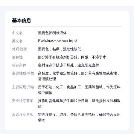
基本信息
中文名
黑褐色黏稠状液体
英文名
Black-brown viscous liquid
外观/性状
黑褐色，黏稠，流动性较低
溶解性
部分溶于有机溶剂如乙醇、丙酮，不溶于水
储存条件
密封保存于阴凉干燥处，避免阳光直射
主要性质/特性
高黏度，化学稳定性较好，部分具有腐蚀性或毒性，
需谨慎处理
主要应用/用途
用于石油、化工、食品加工、医药等领域，作为原料
或中间体
安全注意事项
操作时需佩戴防护手套和护目镜，避免接触皮肤和眼
睛
采购注意事项
需关注黏度、纯度、杂质含量等指标，确保符合应用
需求