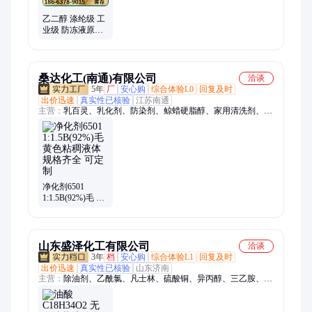
乙二醇 涤纶级 工
业级 防冻液原液
无色粘稠液体 现
货
桑达化工(南通)有限公司
洽谈
5年
厂
安心购
综合体验L0
回复及时
出价迅速
真实性已核验
江苏南通
主营：
乳百灵、乳化剂、防染剂、鲸蜡硬脂醇、家用清洗剂、聚
氧乙烯醚、十六十八醇聚醚、渗透剂、清洗剂、金属加工清洁
剂、金属加工消泡剂、金属加工柔软剂、金属加工业防锈剂、金
属冷却剂、机械净洗剂、造纸乳化剂、造纸助剂、纸张柔软剂、
金属成型润滑剂、金属加工业保湿剂、金属增溶剂、电镀光亮
剂、三乙醇胺油酸皂、乳化剂OP-10、酚醚磷酸酯
净化剂6501
1:1.5B(92%)毛 黄
色粘稠液体 规格
齐全 可定制
山东盛泽化工有限公司
洽谈
3年
档
安心购
综合体验L1
回复及时
出价迅速
真实性已核验
山东济南
主营：
除油剂、乙酰氯、凡士林、硫酸铜、异丙醇、三乙胺、漂
白粉、丙烯酸、硬脂酸、制冷剂、石油醚、清洗剂、铭酸酐、脱
硝剂、二氯甲烷、涂料油墨、正丁酰氯、盐酸羟胺、印染助剂、