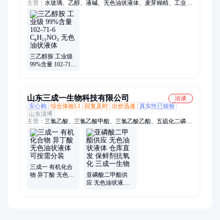
主营：
水玻璃、乙醇、液碱、无色油状液体、麦芽糊精、工业
盐、甲醇、次氯酸钠、磷酸氢钙、亚硝酸钠、二甲苯、乙二醇乙
醚醋酸酯、片碱、小苏打、环己酮、氟硅酸钠、氨水、异丙醇、
二氯甲烷、草酸、纯碱、葡萄糖、氯化钙、聚合硫酸铁、硼砂
三乙醇胺 工业级
99%含量 102-71-6
C₆H₁₅NO₃ 无色油
状液体
山东三成一生物科技有限公司
洽谈
安心购
综合体验L1
回复及时
出价迅速
真实性已核验
山东淄博
主营：
三氯乙酸、三氯乙酸甲酯、三氯乙酸乙酯、五硫化二磷、
异丁酰氯、四丁基溴化铵、2-氯丙酸、2-氯丙酸乙酯、2-氯丙酸
甲酯、偏铝酸钠、亚磷酸、磷酸三乙酯、磷酸三丁酯、磷酸三辛
酯
三成一 有机化合
物 异丁酸 无色油
亚磷酸二甲酯供
状液体 可按需分
应 无色油状液体
装
仓库直发 保鲜剂
抗氧化 三成一生
物