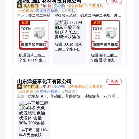
潍坊航灏新材料科技有限公司
洽谈
5年
档
安心购
综合体验L2
回复及时
出价迅速
真实性已核验
山东潍坊
主营：
癸二酸二辛酯、柠檬酸三乙酯、邻苯二甲酸二甲酯、透明
油状液体、邻苯二甲酸二乙酯、成膜助剂、己二酸二辛酯
航灏 TOTM 偏苯
三酸三辛酯 闪
点℃235 透明油状
航灏偏苯三酸三
航灏 偏苯三酸三
液体
辛酯 TOTM 生产
辛酯 透明油状液
厂家 透明油状液
体 TOTM增塑剂
体 CAS 3319-31-1
CAS3319-31-1
山东津盛泰化工有限公司
洽谈
2年
档
安心购
综合体验L0
回复及时
出价迅速
真实性已核验
山东济南
主营：
抗氧剂BHT、苯磺酸、苯酚磺酸、环烷酸铈、N235 萃取
剂、C272萃取剂、均苯四甲酸二酐、对苯乙烯磺酸钠、氟化铝、
椰油酰胺丙基甜菜碱、甘油三苯甲酸酯
1,4-丁烯二醇 110-
64-5 无色或浅琥