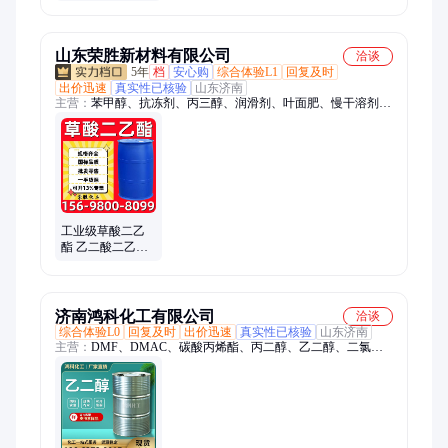
珀色油状液体 含
量96% 200kg/桶
山东荣胜新材料有限公司
洽谈
5年
档
安心购
综合体验L1
回复及时
出价迅速
真实性已核验
山东济南
主营：
苯甲醇、抗冻剂、丙三醇、润滑剂、叶面肥、慢干溶剂、
二甲基亚砜、二甲基乙酰胺、十二水硫酸铝钾
工业级草酸二乙
酯 乙二酸二乙酯
染料中间体 无色
油状液体
济南鸿科化工有限公司
洽谈
综合体验L0
回复及时
出价迅速
真实性已核验
山东济南
主营：
DMF、DMAC、碳酸丙烯酯、丙二醇、乙二醇、二氯甲
烷、甲醇、乙醇、DOP、DBP、甘油、醋酸甲酯、醋酸乙酯、三
氯乙烯、四氯乙烯、环己酮、桐油、糖蜜、DBE、PMA、二甲
苯