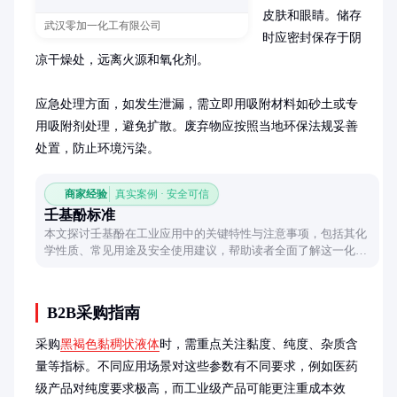
皮肤和眼睛。储存
武汉零加一化工有限公司
时应密封保存于阴
凉干燥处，远离火源和氧化剂。

应急处理方面，如发生泄漏，需立即用吸附材料如砂土或专
用吸附剂处理，避免扩散。废弃物应按照当地环保法规妥善
处置，防止环境污染。
商家经验
真实案例 · 安全可信
壬基酚标准
本文探讨壬基酚在工业应用中的关键特性与注意事项，包括其化
学性质、常见用途及安全使用建议，帮助读者全面了解这一化学
物质。
B2B采购指南
采购
黑褐色黏稠状液体
时，需重点关注黏度、纯度、杂质含
量等指标。不同应用场景对这些参数有不同要求，例如医药
级产品对纯度要求极高，而工业级产品可能更注重成本效