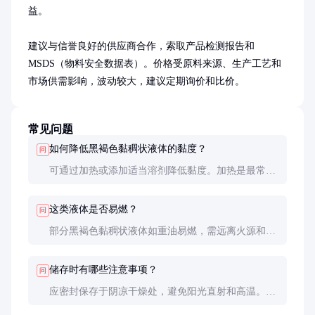
益。

建议与信誉良好的供应商合作，索取产品检测报告和
MSDS（物料安全数据表）。价格受原料来源、生产工艺和
市场供需影响，波动较大，建议定期询价和比价。
常见问题
如何降低黑褐色黏稠状液体的黏度？
问
可通过加热或添加适当溶剂降低黏度。加热是最常见
方法，但需注意温度上限以避免分解。溶剂选择需考
虑相容性和后续工艺要求。
这类液体是否易燃？
问
部分黑褐色黏稠状液体如重油易燃，需远离火源和高
温环境。具体 flammability 需参考产品的MSDS。
储存时有哪些注意事项？
问
应密封保存于阴凉干燥处，避免阳光直射和高温。定
期检查容器密封性，防止泄漏和污染。