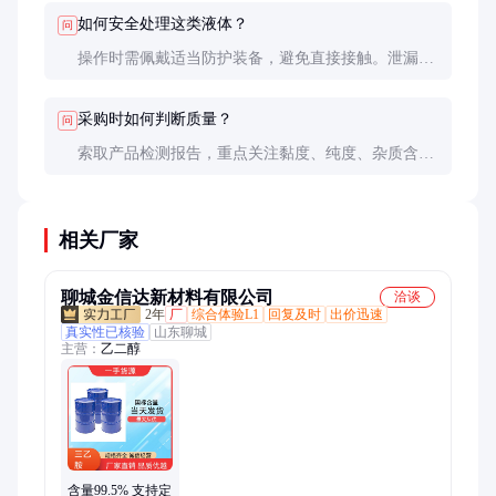
如何安全处理这类液体？
问
操作时需佩戴适当防护装备，避免直接接触。泄漏时
用吸附材料处理，废弃物按环保法规处置。
采购时如何判断质量？
问
索取产品检测报告，重点关注黏度、纯度、杂质含量
等指标。必要时进行小试验证性能。
相关厂家
聊城金信达新材料有限公司
洽谈
2年
厂
综合体验L1
回复及时
出价迅速
真实性已核验
山东聊城
主营：
乙二醇
含量99.5% 支持定