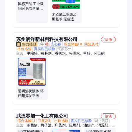
国标产品 工业级
吗啉 99%含量
110-91-8 无色油状
苯乙烯工业级乙
液体
烯基苯 无色透明
油状液体 高含量
99%
苏州润洋新材料科技有限公司
洽谈
5年
档
安心购
综合体验L0
回复及时
出价迅速
真实性已核验
江苏苏州
主营：
甲缩醛、稀释剂、香蕉水、松香水、甲醇、环己酮
透明油状液体 环
己酮挥发平缓塑
胶喷漆表面流平
改善助剂原料
武汉零加一化工有限公司
洽谈
综合体验L1
回复及时
出价迅速
真实性已核验
湖北武汉
主营：
杀菌剂、椰子油、印染剂、阻燃剂、油酸锌、润湿剂、硫
酸铯、催化剂、粘合剂、乳化剂、草酸锰、硫酸锂、石英砂、绝