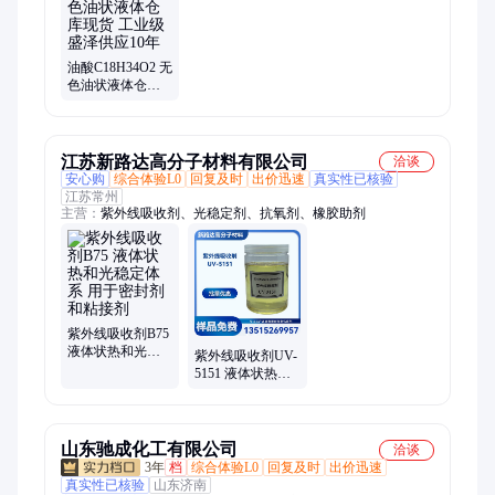
四氢呋喃、环氧丙烷、偏硅酸钠、过硫酸钠、氢氧化钾、橡胶助
剂
油酸C18H34O2 无
色油状液体仓库
现货 工业级盛泽
供应10年
江苏新路达高分子材料有限公司
洽谈
安心购
综合体验L0
回复及时
出价迅速
真实性已核验
江苏常州
主营：
紫外线吸收剂、光稳定剂、抗氧剂、橡胶助剂
紫外线吸收剂B75
液体状热和光稳
紫外线吸收剂UV-
定体系 用于密封
5151 液体状热和
剂和粘接剂
光稳定体系 有效
成分≥93%
山东驰成化工有限公司
洽谈
3年
档
综合体验L0
回复及时
出价迅速
真实性已核验
山东济南