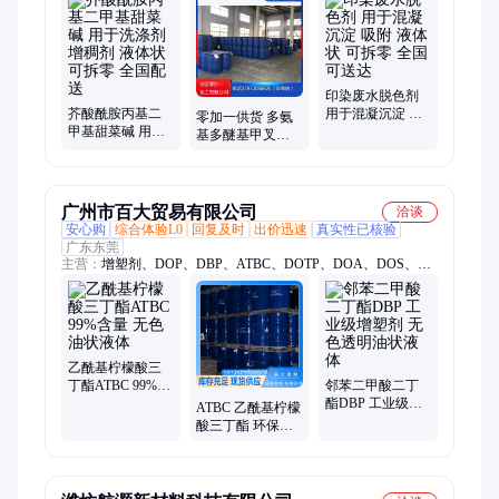
缘油、茶皂素、防腐剂、醋酸镁、锂电池、碘化锂、培养基、蒸
馏水、硬脂酸、塑化剂、草酸钾、磷酸铁
印染废水脱色剂
芥酸酰胺丙基二
用于混凝沉淀 吸
零加一供货 多氨
甲基甜菜碱 用于
附 液体状 可拆零
基多醚基甲叉膦
洗涤剂 增稠剂 液
全国可送达
酸 液体状 缓蚀阻
体状 可拆零 全国
垢剂洗涤剂
配送
广州市百大贸易有限公司
洽谈
安心购
综合体验L0
回复及时
出价迅速
真实性已核验
广东东莞
主营：
增塑剂、DOP、DBP、ATBC、DOTP、DOA、DOS、
TOTM、LF-30、对苯、二辛酯、二丁酯、环保增塑剂、pvc增塑
剂、塑化剂、pvc塑化剂、耐寒增塑剂、耐热增塑剂、邻苯二甲
酸二辛酯、邻苯二甲酸二丁酯、对苯二甲酸二辛酯、乙酰柠檬酸
三丁酯、己二酸二辛酯、癸二酸二辛酯、偏苯三酸三辛酯
乙酰基柠檬酸三
丁酯ATBC 99%含
邻苯二甲酸二丁
量 无色油状液体
酯DBP 工业级增
ATBC 乙酰基柠檬
塑剂 无色透明油
酸三丁酯 环保增
状液体
塑剂 无色油状液
体