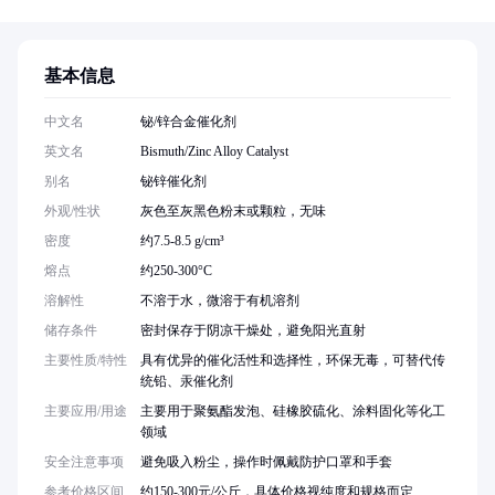
基本信息
中文名
铋/锌合金催化剂
英文名
Bismuth/Zinc Alloy Catalyst
别名
铋锌催化剂
外观/性状
灰色至灰黑色粉末或颗粒，无味
密度
约7.5-8.5 g/cm³
熔点
约250-300°C
溶解性
不溶于水，微溶于有机溶剂
储存条件
密封保存于阴凉干燥处，避免阳光直射
主要性质/特性
具有优异的催化活性和选择性，环保无毒，可替代传
统铅、汞催化剂
主要应用/用途
主要用于聚氨酯发泡、硅橡胶硫化、涂料固化等化工
领域
安全注意事项
避免吸入粉尘，操作时佩戴防护口罩和手套
参考价格区间
约150-300元/公斤，具体价格视纯度和规格而定