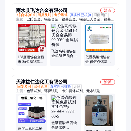
商水县飞达合金有限公司
洽谈
综合体验L0
回复及时
出价迅速
真实性已核验
河南周口
主营：
巴氏合金、锡基合金、铅基合金、锡基巴氏合金、铅基巴
氏合金、锡基轴承合金、铅基轴承合金、铅锑合金、焊锡
飞达高纯锡铋合
金4258 巴氏合金
138度锡铋合金粉
低温易熔锡铋合
易熔 99.99% 金属
末 Sn42Bi58高纯
金 低熔点锡基巴
锡价位
球形巴氏 低熔点
氏合金 飞达合金
今日锡价
天津益仁达化工有限公司
洽谈
回复及时
出价迅速
真实性已核验
天津
主营：
色谱试剂、环保试剂、卡尔费休试剂、无水试剂
色谱硫酸钾 高纯
色谱试剂
色谱三氧化二铋