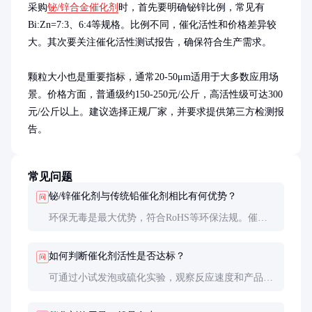
采购
铋/锌合金催化剂
时，首先要明确铋锌比例，常见有
Bi:Zn=7:3、6:4等规格。比例不同，催化活性和价格差异较
大。其次要关注催化活性测试报告，确保符合生产需求。

颗粒大小也是重要指标，通常20-50μm适用于大多数应用场
景。价格方面，普通级约150-250元/公斤，高活性级可达300
元/公斤以上。建议选择正规厂家，并要求提供第三方检测报
告。
常见问题
铋/锌催化剂与传统铅催化剂相比有何优势？
问
环保无毒是最大优势，符合RoHS等环保法规。催化
效率相当甚至更好，且不会导致产品变色。
如何判断催化剂活性是否达标？
问
可通过小试发泡或硫化实验，观察反应速度和产品性
能。正规厂家应提供活性测试报告。