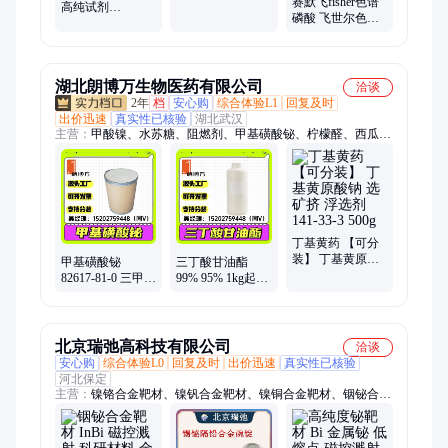
赛默飞fisher色谱
HPLC/25g 99.99%
高纯试剂
磷酸 飞世尔色谱
7778-80-5
HPLC/25g 99.99%
级磷酸
1304-76-3
HPLC/500ml
A260-500
湖北朗博万生物医药有限公司
洽谈
2年
档
安心购
综合体验L1
回复及时
出价迅速
真实性已核验
湖北武汉
主营：
甲酸镍、水苏糖、阻燃剂、甲基磺酸铋、柠檬醛、西瓜
酮、氢醌酯、卡必醇、消泡剂、磷酸铁、肉桂醇、肉桂醛、碳酸
镉、磷酸铝、银墨水、椰油胺、封装胶、化合物、桦木油、稀释
剂、羟乙基、乙硫氮、润肤剂、球虫酯、矮壮素、异龙脑
丁基黄药 【可分
装】 丁基黄原酸
甲基磺酸铋
三丁酸甘油酯
钠 选矿挤 浮选剂
82617-81-0 三甲磺
99% 95% 1kg起
141-33-3 500g
酸铋 【可分装
60-01-5 丁
1kg】 25kg
酸-1,2,3-三丙酯 1
吨 液体
北京瑞弛高科技有限公司
洽谈
安心购
综合体验L0
回复及时
出价迅速
真实性已核验
河北保定
主营：
镍铬合金靶材、镍钒合金靶材、镍铜合金靶材、铟铋合
金、铬靶、二硼化钛靶材、钛硅合金靶材、合金熔炼、轧制、锻
造、钛铝合金靶材、锰铜阻尼合金、M2052、熔炼加工服务、钛
靶材、钨镍铁合金、高熵合金、钴铬镍合金靶材、铝合金熔炼、