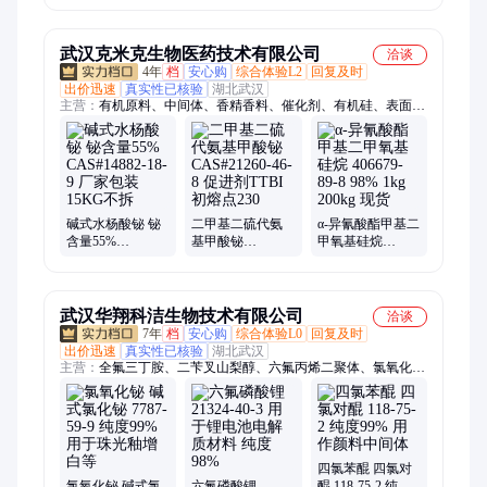
包装1KG 25KG
25KG
1KG 25KG
现货直发
武汉克米克生物医药技术有限公司
洽谈
4年
档
安心购
综合体验L2
回复及时
出价迅速
真实性已核验
湖北武汉
主营：
有机原料、中间体、香精香料、催化剂、有机硅、表面活
性剂
碱式水杨酸铋 铋
二甲基二硫代氨
α-异氰酸酯甲基二
含量55%
基甲酸铋
甲氧基硅烷
CAS#14882-18-9
CAS#21260-46-8
406679-89-8 98%
厂家包装15KG不
促进剂TTBI 初熔
1kg 200kg 现货
拆
点230
武汉华翔科洁生物技术有限公司
洽谈
7年
档
安心购
综合体验L0
回复及时
出价迅速
真实性已核验
湖北武汉
主营：
全氟三丁胺、二苄叉山梨醇、六氟丙烯二聚体、氯氧化
铋、六氟环氧丙烷二聚体、异丙醇铝、纳米勃姆石、二异戊基硫
醚、隐色结晶紫、邻菲罗啉
四氯苯醌 四氯对
氯氧化铋 碱式氯
六氟磷酸锂
醌 118-75-2 纯度