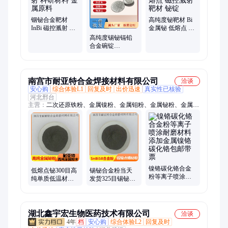
镍合金熔炼、铜合金熔炼、石墨靶材、钴铬钼合金、铜合金靶
材、镍合金靶材、铬合金靶材
铟铋合金靶材
高纯度铋靶材 Bi
InBi 磁控溅射 科
金属铋 低熔点 磁
研材料 金属原料
控溅射靶材 铋锭
高纯度锡铋镉铅
合金碗锭
SnBiGePb 科研实
验 铸锭 合金原料
南宫市耐亚特合金焊接材料有限公司
洽谈
安心购
综合体验L1
回复及时
出价迅速
真实性已核验
河北邢台
主营：
二次还原铁粉、金属镍粉、金属钼粉、金属铋粉、金属硼
粉、金属铬粉、金属铝粒、金属钒粉、金属铁粉、金属铅粉、金
属铜粉、金属锡粉、金属钇粉、金属碲粉、金属钴粉、金属铌
粉、金属铜粒、金属镍珠、金属镍花、金属铬粒、旋耕机刀片、
秸秆还添加刀片、碳钢特细焊条
镍铬碳化铬合金
低熔点铋300目高
锡铋合金粉当天
粉等离子喷涂耐
纯单质低温材料
发货325目锡铋粉
磨材料添加金属
添加剂用铋粉末
微米锡焊料低熔
镍铬碳化铬包邮
磁性材料铋粉
点导电锡铋合金
带票
粉
湖北鑫宇宏生物医药技术有限公司
洽谈
4年
档
安心购
综合体验L2
回复及时