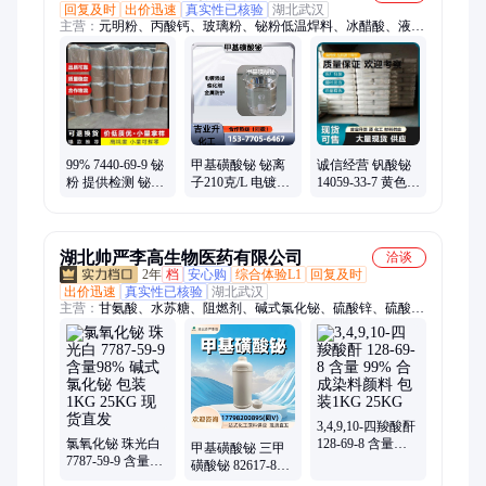
回复及时
出价迅速
真实性已核验
湖北武汉
主营：
元明粉、丙酸钙、玻璃粉、铋粉低温焊料、冰醋酸、液压
油、浮选油、草酸铵、生石灰、硅酸钠、单宁酸、胶泥粉、降阻
剂、冰晶石、二萘酚、促进剂、熟石灰、三甘醇、大豆蜡、泡花
碱、铵明矾、石英砂、丙二醇、edta四钠、edta二钠、维生素b1
99% 7440-69-9 铋
甲基磺酸铋 铋离
诚信经营 钒酸铋
粉 提供检测 铋合
子210克/L 电镀助
14059-33-7 黄色交
金制品 灰黑色粉
剂 触媒 无色透明
通标志 可拆零速
末 多种规格
液体 CAS 82617-
发 售后无忧
81-0
湖北帅严李高生物医药有限公司
洽谈
2年
档
安心购
综合体验L1
回复及时
出价迅速
真实性已核验
湖北武汉
主营：
甘氨酸、水苏糖、阻燃剂、碱式氯化铋、硫酸锌、硫酸
锆、硫酸锂、硫酸锶、硫酸锰、铝酸锌、1680-21-3、牛磺酸、褪
黑素、磷酸铁、丙酸铵、苏云金、碳酸镁、麝香酮、肉桂醛、磷
酸铝、王浆酸、椰油胺、赖氨酸、增塑剂、浸膏粉、乙氧基
3,4,9,10-四羧酸酐
氯氧化铋 珠光白
128-69-8 含量
甲基磺酸铋 三甲
7787-59-9 含量
99% 合成染料颜
磺酸铋 82617-81-0
98% 碱式氯化铋
料 包装1KG
含量35% 包装