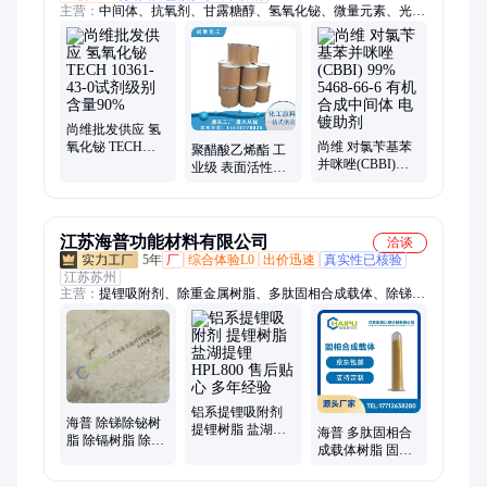
主营：
中间体、抗氧剂、甘露糖醇、氢氧化铋、微量元素、光敏
塑料、绿色农药、磷酸二氢铝、表面活性剂、组织改进剂、间苯
二甲胺、工业级甲酸钙、工业级二甘醇、聚醋酸乙烯酯、紫外线
吸收剂、n-辛基吡咯烷酮、活性剂耐火材料、纺织助剂增塑剂
尚维批发供应 氢
氧化铋 TECH
尚维 对氯苄基苯
聚醋酸乙烯酯 工
10361-43-0试剂级
并咪唑(CBBI)
业级 表面活性剂
别 含量90%
99% 5468-66-6 有
提升初粘性能
机合成中间体 电
镀助剂
江苏海普功能材料有限公司
洽谈
5年
厂
综合体验L0
出价迅速
真实性已核验
江苏苏州
主营：
提锂吸附剂、除重金属树脂、多肽固相合成载体、除锑除
铋树脂、葡聚糖凝胶、除氟树脂、核工业专用树脂、果蔬专用树
脂、除有机物树脂
铝系提锂吸附剂
海普 除锑除铋树
提锂树脂 盐湖提
海普 多肽固相合
脂 除镉树脂 除铅
锂 HPL800 售后贴
成载体树脂 固相
树脂 除锌树脂
心 多年经验
合成载体 品质优
良