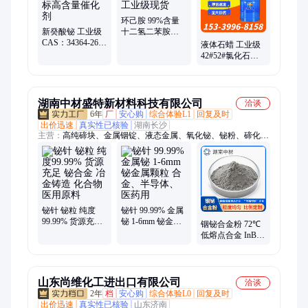
酯、1.2丙二醇、二辛酯、溶剂油、衣康酸、甲基丙烯酸甲酯、
正丁醇
环己胺 99%含量
新癸酸铋 工业级
十二氢二苯胺
CAS：34364-26-6
101-83-7 工业级现
液体石蜡 工业级
国标高含量催化
货
42#52#氯化石蜡
剂
阻燃剂塑料橡胶
皮革用
湖南中材盛特新材料科技有限公司
洽谈
6年
厂
安心购
综合体验L1
回复及时
出价迅速
真实性已核验
湖南长沙
主营：
高纯碲块、金属铟锭、液态金属、氧化铋、铋粉、碲化铋
棒材、铋珠铋粒、三氧化二铋、碲化铋、铋靶材、铋锭、金属
铟、金属锗、二氧化碲、真空镀膜、低熔点合金、碲粒、铟粒、
镓铟锡合金、锗粉、铟丝、铟片铟箔、铟珠铟粒、低熔点焊料
铋针 铋粒 纯度
铋针 99.99% 金属
99.99% 货源充足
铋 1-6mm 铋金属
铟铋合金粉 72℃
铋合金 冶金铸造
颗粒 合金、半导
低熔点合金 InBi
化合物 医用原料
体、医药用
合金 低温焊料 厂
家供应
山东尚维化工进出口有限公司
洽谈
2年
档
安心购
综合体验L0
回复及时
出价迅速
真实性已核验
山东济南