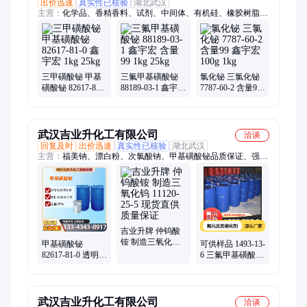
出价迅速
真实性已核验
湖北武汉
主营：
化学品、香精香料、试剂、中间体、有机硅、橡胶树脂、
催化剂、纳米材料
三甲磺酸铋 甲基
三氟甲基磺酸铋
氯化铋 三氯化铋
磺酸铋 82617-81-0
88189-03-1 鑫宇宏
7787-60-2 含量99
鑫宇宏 1kg 25kg
含量99 1kg 25kg
鑫宇宏 100g 1kg
武汉吉业升化工有限公司
洽谈
回复及时
出价迅速
真实性已核验
湖北武汉
主营：
福美钠、漂白粉、次氯酸钠、甲基磺酸铋品质保证、强氯
精、漂粉精、DOP、DBP、蛋白胨
吉业升牌 仲钨酸
铵 制造三氧化钨
甲基磺酸铋
可供样品 1493-13-
11120-25-5 现货直
82617-81-0 透明液
6 三氟甲基磺酸
供 质量保证
体 35% 含铬电镀
无色透明液体 氟
添加剂 有机合成
化反应催化剂
催化剂
武汉吉业升化工有限公司
洽谈