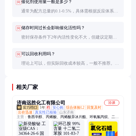
催化剂使用量一般是多少？
问
通常为配方总量的0.1-0.5%，具体需根据反应体系和
产品要求调整。
储存时间过长会影响催化活性吗？
问
密封保存条件下2年内活性变化不大，但建议定期检
测，尤其开封后要尽快使用。
可以回收利用吗？
问
理论上可以，但实际回收成本较高，一般不推荐。建
议按需采购，避免浪费。
相关厂家
济南远胜化工有限公司
洽谈
1年
档
安心购
综合体验L2
回复及时
出价迅速
真实性已核验
山东济南
主营：
鲁西辛醇、丙烯酸、丙烯酸异冰片酯、环氧氯丙烷、二乙
二醇、二乙二醇甲乙醚、二甲基亚砜、环己胺、N-甲基吡咯烷
酮、二氯甲烷、乙二醇二甲醚、丙二醇甲醚醋酸酯、二氯乙烷、
苯乙烯、丙烯酸丁酯、甲基丙烯酸、丙烯酸羟乙酯、丙烯酸异辛