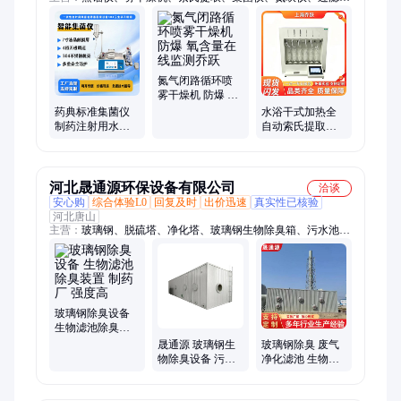
器、均质机、测定仪、匀浆机、浓缩仪、cod回流、cod消解、微
波炉、离心机、固相萃取仪、消化炉、振荡器、培养箱、加热
cod、真空泵、通风柜、二氧化硫残留测定仪、石墨消解仪、光
化学反应仪
氮气闭路循环喷
雾干燥机 防爆 氧
含量在线监测乔
药典标准集菌仪
水浴干式加热全
跃
制药注射用水无
自动索氏提取仪
菌检测微生物过
标准磨口密封防
滤装置 乔跃
挥发支持定制 乔
跃
河北晟通源环保设备有限公司
洽谈
安心购
综合体验L0
回复及时
出价迅速
真实性已核验
河北唐山
主营：
玻璃钢、脱硫塔、净化塔、玻璃钢生物除臭箱、污水池、
生化池、厌氧池、集气罩、拱形盖板、烟气除尘、脱硫除尘、圆
形盖板、拉挤盖板、烟气吸收塔、尾气吸收塔、废气收集罩、除
尘烟气处理、脱硫脱硝设备、工厂除尘喷淋塔、喷淋脱销洗涤
塔、玻璃钢污水处理盖板、玻璃钢管道
玻璃钢除臭设备
生物滤池除臭装
置 制药厂 强度高
晟通源 玻璃钢生
玻璃钢除臭 废气
物除臭设备 污水
净化滤池 生物滤
厂垃圾场臭气处
池除臭装置 便于
理装置 制药厂用
运输安装 制药厂