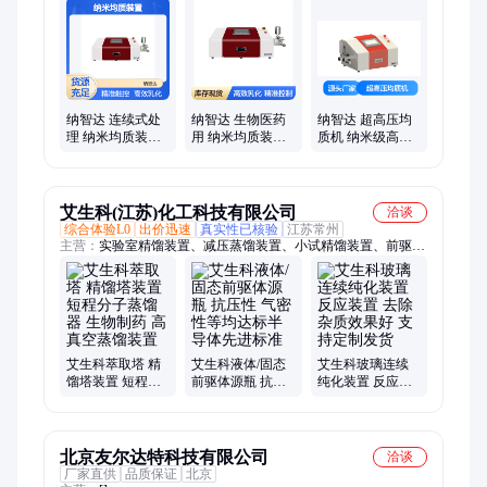
纳智达 连续式处
纳智达 生物医药
纳智达 超高压均
理 纳米均质装置
用 纳米均质装置
质机 纳米级高效
适用范围广 生物
维护成本低 实验
乳化 智能触控精
医药乳化
室研发必备
准压力控制设备
艾生科(江苏)化工科技有限公司
洽谈
综合体验L0
出价迅速
真实性已核验
江苏常州
主营：
实验室精馏装置、减压蒸馏装置、小试精馏装置、前驱体
源瓶
艾生科萃取塔 精
艾生科液体/固态
艾生科玻璃连续
馏塔装置 短程分
前驱体源瓶 抗压
纯化装置 反应装
子蒸馏器 生物制
性 气密性等均达
置 去除杂质效果
药 高真空蒸馏装
标半导体先进标
好 支持定制发货
置
准
北京友尔达特科技有限公司
洽谈
厂家直供
品质保证
北京