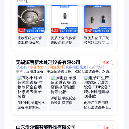
主营：
[]
生物医药供气管
资质齐全 气体管
资质齐全 工厂院
路工程 防爆气路
道改造 运维便捷
校气路工程 定制
装置 专业维保配
高效 团队技术过
化设计 施工质量
套服务
硬
保障
无锡源明新水处理设备有限公司
洽谈
安心购
综合体验L0
回复及时
真实性已核验
江苏无锡
主营：
反渗透设备、单级反渗透设备、双级反渗透设备、双级
+EDI设备、超纯水设备、纯水设备、RO设备、RO纯水设备、环
保水处理设备、水处理设备、软化水设备、软化设备、EDI维
修、GE维修、美国通用EDI维修、EDI模块维修
源明新 单级反渗
2吨/小时edi超纯水
透设备 酒店供水
电子厂生产用双
设备 生物制药全
智能便捷净化器
级反渗透设备 EDI
自动反渗透去离
设备3吨/小时电阻
子装置
率18兆欧
山东沃尔森智能科技有限公司
洽谈