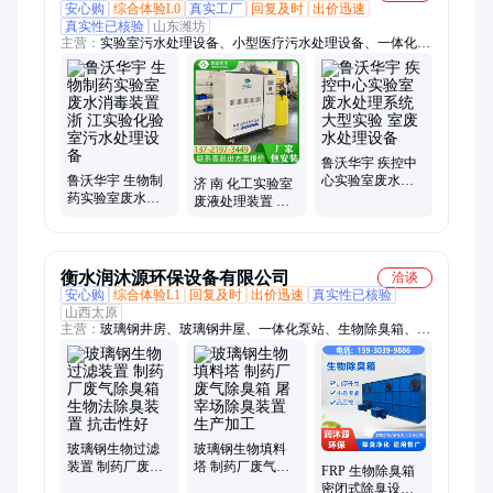
安心购
综合体验L0
真实工厂
回复及时
出价迅速
真实性已核验
山东潍坊
主营：
实验室污水处理设备、小型医疗污水处理设备、一体化污
水处理设备、水消毒处理设备、实验室废水处理设备、医院污水
处理设备、医院理化科污水处理设备、牙科诊所污水处理设备、
PCR实验室污水处理设备、核酸检测废水处理设备、实验室废液
处理设备、酸碱废水处理设备、口腔污水处理设备、卫生院污水
处理设备、化验室污水处理设备、学校实验室污水处理设备、二
氧化氯投加器
鲁沃华宇 疾控中
鲁沃华宇 生物制
心实验室废水处
济 南 化工实验室
药实验室废水消
理系统 大型实验
废液处理装置 生
毒装置 浙 江实验
室废水处理设备
物制药实验 室污
化验室污水处理
水处理设备
设备
衡水润沐源环保设备有限公司
洽谈
安心购
综合体验L1
回复及时
出价迅速
真实性已核验
山西太原
主营：
玻璃钢井房、玻璃钢井屋、一体化泵站、生物除臭箱、玻
璃钢喷淋塔、防眩板、玻璃钢管道、玻璃钢储罐、电缆沟盖板、
玻璃钢水表井、污水池盖板
玻璃钢生物过滤
玻璃钢生物填料
装置 制药厂废气
塔 制药厂废气除
FRP 生物除臭箱
除臭箱 生物法除
臭箱 屠宰场除臭
密闭式除臭设备