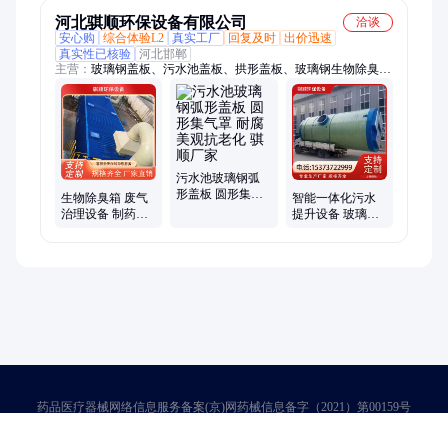
河北骐顺环保设备有限公司
洽谈
安心购
综合体验L2
真实工厂
回复及时
出价迅速
真实性已核验
河北邯郸
主营：
玻璃钢盖板、污水池盖板、拱形盖板、玻璃钢生物除臭
箱、玻璃钢桥架、玻璃钢电缆桥架、200*100桥架、100*100桥
架、电缆桥架、脱硫塔、一体化提升泵站、一体化泵站、玻璃钢
拱形盖板、玻璃钢集气罩、弧形盖板、污水池拱形盖板、污水池
弧形盖板、圆形密封罩、污水池密封罩、玻璃钢管道、平形地沟
盖板、臭水池集气密封罩、污水池加盖、生化池加盖
污水池玻璃钢弧
形盖板 圆形集气
生物除臭箱 废气
智能一体化污水
罩 耐腐美观抗老
治理设备 制药酸
提升设备 玻璃钢
化 骐顺厂家
碱废气一体化除
预制雨水排涝泵
臭塔 玻璃钢降解
站 支持定制
装置
药品医疗器械网络信息服务备案(京)网药械信息备字（2021）第00159号
京ICP证030173号
京公网安备11000002000001号