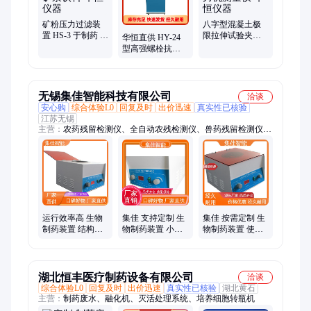
存、单卧轴搅拌机、沥青动力粘度
矿粉压力过滤装
八字型混凝土极
置 HS-3 于制药 生
限拉伸试验夹具
华恒直供 HY-24
物制品 矿泵饮料
楔形拉力机测量
型高强螺栓抗滑
华恒仪器
仪 华恒仪器
移系数测定仪 轴
力扭矩系数检测
仪
无锡集佳智能科技有限公司
洽谈
安心购
综合体验L0
回复及时
出价迅速
真实性已核验
江苏无锡
主营：
农药残留检测仪、全自动农残检测仪、兽药残留检测仪、
胶体金检测仪、酶标分析仪、洗板机、酶标仪
运行效率高 生物
集佳 支持定制 生
集佳 按需定制 生
制药装置 结构简
物制药装置 小型
物制药装置 使用
洁 小型离心机 集
离心机 占地面积
寿命长 LC-04S离
佳
小
心机
湖北恒丰医疗制药设备有限公司
洽谈
综合体验L0
回复及时
出价迅速
真实性已核验
湖北黄石
主营：
制药废水、融化机、灭活处理系统、培养细胞转瓶机