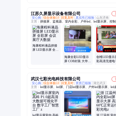
支持定制
景
江苏久屏显示设备有限公司
安心购
综合体验L0
回复及时
真实性已核验
山东济南
主营：
拼接屏、监视器、室内全彩、户外led、led显示屏、控
号
海康程科液晶拼接
屏 LED显示屏 全彩
屏 会议展厅大数据
海康全彩LED显示
创维LED显示
屏 COB封装 大华丰
彩高清无缝电
视大数据电子屏 宇
KXS18N高刷
视京东方无缝屏
会议展厅大数
武汉七彩光电科技有限公司
安心购
综合体验L0
回复及时
资质已核验
湖北武汉
主营：
led显示屏、led屏、门店led显示屏、户外led显示屏、led
屏、防爆led显示屏、液晶屏安装
led显示屏室内 高科
浙 江温州 室