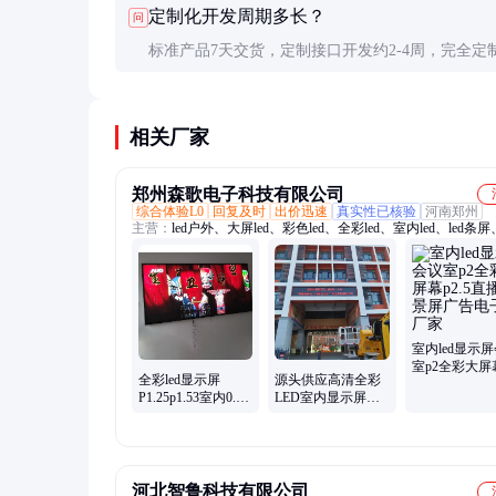
定制化开发周期多长？
问
个月后。
标准产品7天交货，定制接口开发约2-4周，完全定
设计需8-12周。建议提前沟通需求，预留缓冲时间
相关厂家
郑州森歌电子科技有限公司
综合体验L0
回复及时
出价迅速
真实性已核验
河南郑州
主营：
led户外、大屏led、彩色led、全彩led、室内led、led条屏
子、单色led、歌电子led、广告屏led、led室内屏、中高端led
led、小间距led、多触点led、大屏幕led、单双色led、会议室le
led屏、显示屏彩屏、室内显示屏、显示屏控制、显示屏模组、
大屏、彩色电子
室内led显示
室p2全彩大屏
全彩led显示屏
源头供应高清全彩
p2.5直播背景
P1.25p1.53室内0.93
LED室内显示屏
告电子屏厂家
会议室大 数据中心
P2.5会议厅镶嵌式
屏幕
led广告电子大屏
河北智鲁科技有限公司