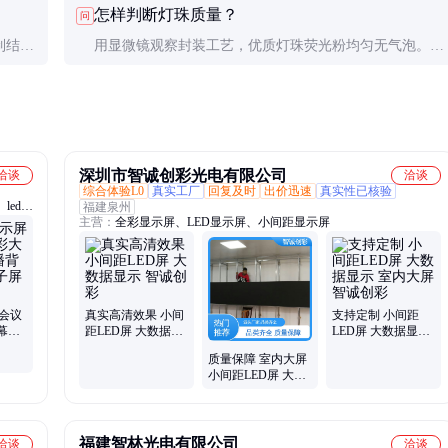
怎样判断灯珠质量？
问
30%以上。
制结构
用显微镜观察封装工艺，优质灯珠荧光粉均匀无气泡。实
。
测亮度衰减曲线，1000小时后衰减应≤5%。
深圳市智诚创彩光电有限公司
洽谈
洽谈
综合体验L0
真实工厂
回复及时
出价迅速
真实性已核验
、led电
福建泉州
主营：
全彩显示屏、LED显示屏、小间距显示屏
、显示屏
d、室外
显示屏
屏会议
真实高清效果 小间
支持定制 小间距
幕
距LED屏 大数据显
LED屏 大数据显示
屏广
示 智诚创彩
室内大屏 智诚创彩
质量保障 室内大屏
小间距LED屏 大数
据显示 智诚创彩
福建智林光电有限公司
洽谈
洽谈