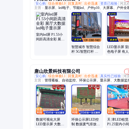
安心购
综合体验L0
回复及时
出价迅速
资质已核验
河北
主营：
显示屏、led电子、节能led、户外p10、大屏幕、户外全
室内led屏 P1.53小
间距高清全彩 展厅
大数据led电子显示
智慧城市 智慧综合
LED显示屏 
屏
杆 5G智慧灯杆 多
色电子屏 有
杆合一 信号灯道路
户外屏 小间距
标志牌杆
唐山欣景科技有限公司
安心购
综合体验L1
回复及时
出价迅速
真实性已核验
河
主营：
管理看板、自动监控、环保公示屏、显示屏、大数据监
台、电子看板系统
数据可视化大屏
环保公示屏LED控
天 津LED租
LED显示屏 大数据
制 数据废气排放电
P1.25室内小间
监控平台电子看板
子屏 实时更新 欣景
显示屏 安装方