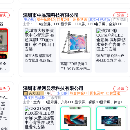
中心指挥大厅
中心指挥大厅
心高清显示
深圳市中品瑞科技有限公司
洽谈
洽谈
安心购
综合体验L0
回复及时
出价迅速
真实性已核验
广东深圳
制器信
主营：
LED租赁屏、LED显示屏、LED屏、LED电子屏、全彩LED显
示屏、室内LED显示屏、户外LED显示屏、LED广告屏、LED背景
屏、舞台LED显示屏、演唱会LED显示屏、LED软模组、LED柔性屏
城市大数据演示中
强力巨彩 Q6Pro户
心背景屏 4k超高清
外LED全彩屏 高刷
屏 全
高清LED租赁屏生
LED显示屏厂家 全
新防水室外广告屏
子屏
产厂家 P3.91室内舞
国上门安装
全国上门安装
 室内
台大屏幕 厂家现货
据
批发支持定制
深圳市星河显示科技有限公司
洽谈
洽谈
1年
厂
安心购
综合体验L1
回复及时
出价迅速
走字
真实性已核验
广东深圳
主营：
室内LED显示屏、户外LED显示屏、裸眼3D显示屏、舞台LED
背景屏、防水LED广告屏、COB LED显示屏、小间距LED电子屏、全
彩LED显示屏、高亮度LED广告屏
内全彩