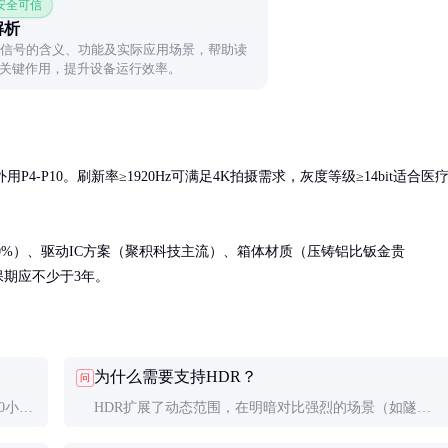
 安全可信
解析
器信号的含义、功能及实际应用场景，帮助读
关键作用，提升设备运行效率。
外用P4-P10。刷新率≥1920Hz可满足4K拍摄需求，灰度等级≥14bit适合医
50%）、驱动IC方案（聚积科技主流）、箱体材质（压铸铝比钣金贵
保期应不少于3年。
为什么需要支持HDR？
问
0小
HDR扩展了动态范围，在明暗对比强烈的场景（如隧道
在18
出入口）能同时清晰显示高亮和暗部细节，提升可读性