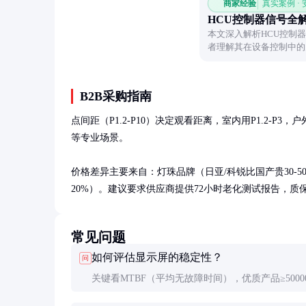
商家经验
真实案例 ·
HCU控制器信号全
本文深入解析HCU控制
者理解其在设备控制中的
B2B采购指南
点间距（P1.2-P10）决定观看距离，室内用P1.2-P3，户
等专业场景。

价格差异主要来自：灯珠品牌（日亚/科锐比国产贵30-
20%）。建议要求供应商提供72小时老化测试报告，质
常见问题
如何评估显示屏的稳定性？
问
关键看MTBF（平均无故障时间），优质产品≥5000
时。实际使用中，可观察首批故障出现时间，正常应