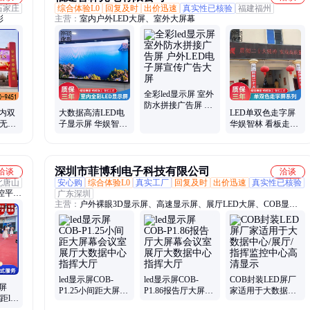
石家庄
综合体验L0
回复及时
出价迅速
真实性已核验
福建福州
彩
主营：
室内户外LED大屏、室外大屏幕
全彩led显示屏 室外
防水拼接广告屏 户
室内双
大数据高清LED电
LED单双色走字屏
外LED电子屏宣传
人无人
子显示屏 华娱智林
华娱智林 看板走字
广告大屏
屏
p1.25显示屏
横幅会标屏
深圳市菲博利电子科技有限公司
洽谈
洽谈
北唐山
安心购
综合体验L0
真实工厂
回复及时
出价迅速
真实性已核验
控平
广东深圳
主营：
户外裸眼3D显示屏、高速显示屏、展厅LED大屏、COB显示
屏、户外LED大屏、户外铝底壳屏、指挥中心大屏、裸眼3D大屏
led显示屏COB-
led显示屏COB-
COB封装LED屏厂
赁屏
P1.25小间距大屏幕
P1.86报告厅大屏幕
家适用于大数据中
距led
会议室展厅大数据
会议室展厅大数据
心/展厅/指挥监控中
便 欣