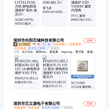
ad8534aruz放大器、ad706jr通用运放、op42gsz精密运放、
op90gpz通用运放、ad8417brmz放大器、op07csz精密运放、
英飞凌
ad712jrz精密运放、hmc326ms8ge放大器、op490gsz通用运放、
ESD114U102ELE6327XTMA1
Infineon 静电和浪
TVS二极管
op162gsz精密运放、ad848jrz通用运放
AQ36C-01FTG
涌保护 SOD-882
P6KE150A-E3/54
SOD323贴片
25+
静电和浪涌保护
LITTELFUSE力特
ESD VISHAY 威
静电和浪涌保护
世代理商
双向 批次25+
深圳市向阳芯城科技有限公司
洽谈
7年
档
安心购
综合体验L1
回复及时
出价迅速
真实性已核验
广东深圳
主营：
tlc274cdr、模块mos、易龙泰、chip1stop、缓冲器、衰减
器、放大器、制pcb板、传感器、国内pcb、多层pcb、
25svpf47m、逆变器、样板pcb、泰科源、博思达、稳压器、北高
智、蓝伯科、机器人、变压器、控制器、smt贴片、阻抗fpc、整
流管
PESD12VL1BA,115
封装SOD-323 双
PESD15VL2BT,215
XC7A100T-
向 12V 5A 静电和
封装SOT-23 15V
1CS324I 微控制器
浪涌保护 ESD
5A 双向 静电和浪
单片机 现场可编
TVS
涌保护 ESD TVS
程逻辑器件 批次
批次25
24+
深圳市芯立源电子有限公司
洽谈
回复及时
出价迅速
真实性已核验
广东深圳