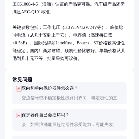
IEC61000-4-5（浪涌）认证的产品更可靠。汽车级产品还需
满足AEC-Q101标准。

关键参数包括：工作电压（3.3V/5V/12V/24V等）、峰值脉
冲电流（从几十安到上千安）、电容值（高速接口需
<0.5pF）。国际品牌如Littelfuse、Bourns、ST价格较高但性
能稳定，国内厂商如君耀、硕凯性价比较好。单颗价格从几
毛到几十元不等，批量采购可议价。
常见问题
双向和单向保护器件怎么选？
问
交流信号或不确定极性线路用双向，确定极性的直流
线路可用单向。双向器件通常价格略高但应用更灵
活。
保护器件自己会损坏吗？
问
会。如果浪涌能量超过器件承受能力，可能失效。优
质器件失效时呈开路状态，不会造成短路危险。