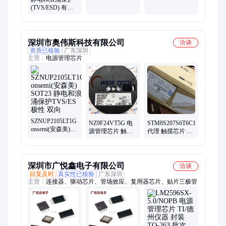
(TVS/ESD) 有单
25+
向和双向两种类
型 出色的钳位能
力
深圳市奥伟斯科技有限公司
洽谈
资质已核验
广东深圳
主营：
电源管理芯片
SZNUP2105LT1G
NZ9F24VT5G 电
STM8S207S6T6C1748
onsemi(安森美)
源管理芯片 触摸
代理 触摸芯片 单
SOT23 静电和浪
芯片 单片机 放算
片机 电源管理芯
涌保护TVS/ES 极
IC专业代理商芯
片 放算IC专业代
性 双向
片 配单 经销与代
理商芯片配单
理
深圳市广悦鑫电子有限公司
洽谈
回复及时
真实性已核验
广东深圳
主营：
连接器、驱动芯片、管场效应、复用器芯片、贴片三极管