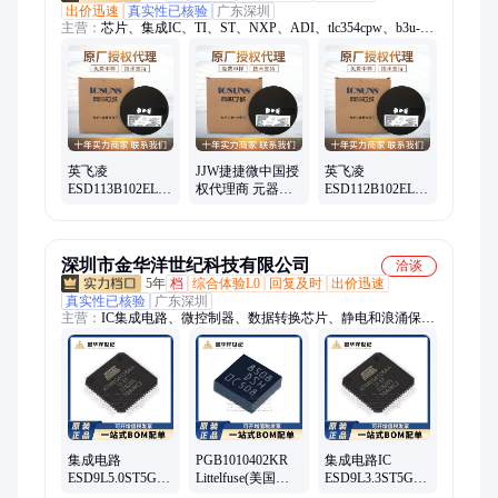
出价迅速
真实性已核验
广东深圳
主营：
芯片、集成IC、TI、ST、NXP、ADI、tlc354cpw、b3u-
1000p、衰减器、pcb批量、a991-2015、a999-3283、多层板、
b140af-13、a999-3530、733910070、放大器、a999-3323、2474r-
25l、制pcb板、国内pcb、多层pcb、逆变器
英飞凌
JJW捷捷微中国授
英飞凌
ESD113B102ELSE6327XTSA1
权代理商 元器件
ESD112B102ELE6327XTMA1
Infineon代理商 静
百强企业 静电和
Infineon 静电和浪
电和浪涌保护
浪涌保护TVS
涌保护 TSLP-2
ESD MOS
深圳市金华洋世纪科技有限公司
洽谈
5年
档
综合体验L0
回复及时
出价迅速
真实性已核验
广东深圳
主营：
IC集成电路、微控制器、数据转换芯片、静电和浪涌保
护、射频无线芯片、贴片电容电阻、滤波器 振荡器、传感器、
继电器
集成电路
PGB1010402KR
集成电路IC
ESD9L5.0ST5G
Littelfuse(美国力
ESD9L3.3ST5G
onsemi安森美
特) 0402 静电和浪
ON/安森美 SOD-