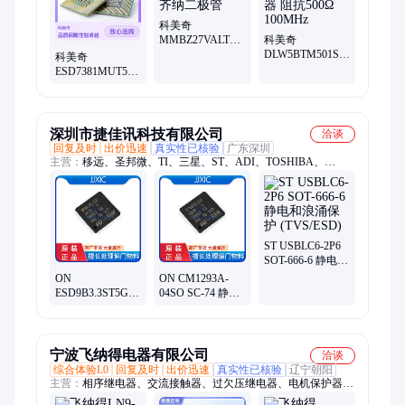
科美奇
MMBZ27VALT1
科美奇
静电和浪涌保护
DLW5BTM501SQ2L
科美奇
齐纳二极管
两路 贴片共模滤
ESD7381MUT5G
波器 阻抗500Ω
单向超低电容ESD
100MHz
保护 静电和浪涌
保护
深圳市捷佳讯科技有限公司
洽谈
回复及时
出价迅速
真实性已核验
广东深圳
主营：
移远、圣邦微、TI、三星、ST、ADI、TOSHIBA、
LINERA、MuRATA、MB85RS64TP、lc86licek、发光二极管
ST USBLC6-2P6
SOT-666-6 静电和
浪涌保护
ON
ON CM1293A-
(TVS/ESD)
ESD9B3.3ST5G
04SO SC-74 静电
SOD-923 静电和
和浪涌保护
浪涌保护
(TVS/ESD)
(TVS/ESD)
宁波飞纳得电器有限公司
洽谈
综合体验L0
回复及时
出价迅速
真实性已核验
辽宁朝阳
主营：
相序继电器、交流接触器、过欠压继电器、电机保护器、
马达保护器、缺相保护器、相序保护、水泵保护器、电动机保护