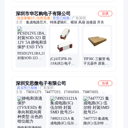
二极管封装0402
极管封装
装
SMB(DO-214AA)
深圳市华芯购电子有限公司
洽谈
综合体验L0
出价迅速
资质已核验
广东深圳
主营：
集成电路芯片、特殊逻辑IC、模块 风扇 连接器 开关
PESD12VL1BA,115
封装SOD-323 双
(C)AIT2PB-10-
TIP36C 三极管 电
向 12V 5A 静电和
1AK(R2) 电子元
子元器件 原装现
浪涌保护 ESD
器件 JST 封装N/A
货 封装TO220 批
TVS
批号19+
次24+
深圳安思微电子有限公司
洽谈
真实性已核验
广东深圳
主营：
750311271、744777215、171010501、750871035、
171023801、782422231、173011235、750311303、749251060、
750311307、750311306、760801130、750313355、782422301、
750311899、760802112、750342104、744873680、820574211、
750311624、750311625、750316878、744902115、750032173、
750032395
7499211121A 集
74477725 集成电
成电路(IC) 伍尔特
路(IC) 伍尔特 封
静电和浪涌保护
封装SMD 批号
装SMD 批号25+