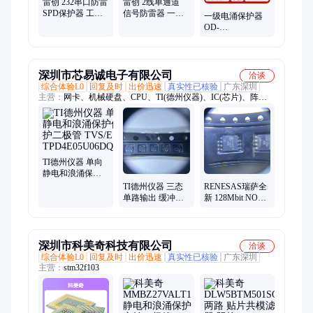
雷创 232串口防雷
雷创 2线单通道
SPD保护器 工业
信号防雷器 一体
一级电涌保护器
级防浪涌防静电
化单相浪涌保护
OD-
通讯保护装置
器 响应速度快
GMA550/40FM 厂
家定制 光伏风电
交流防雷器 雷创
深圳市芯易诚电子有限公司
洽谈
综合体验L0
回复及时
出价迅速
真实性已核验
广东深圳
主营：
网卡、机械硬盘、CPU、TI(德州仪器)、IC(芯片)、阵列
卡
TI德州仪器 单向
静电和浪涌保护
保护二极管
TI德州仪器 三态
RENESAS瑞萨全
TVS/ESD
单路输出 缓冲器/
新 128Mbit NOR
TPD4E05U06DQAR
驱动器/收发器
FLASH存储 SPI
SN74LVC1G125DCKR
接口
AT25SF128A-
SHB-T
深圳市科美奇科技有限公司
洽谈
综合体验L0
回复及时
出价迅速
真实性已核验
广东深圳
主营：
stm32f103