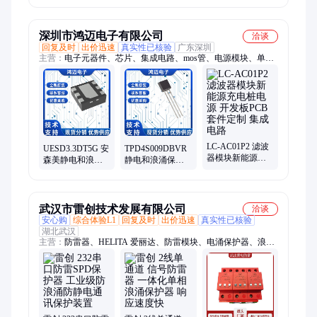
SOD-923 静电和
涌保护(TVS/ESD)
923 静电和浪涌保
浪涌保护
护(TVS ESD)
TVS/ESD
深圳市鸿迈电子有限公司
洽谈
回复及时
出价迅速
真实性已核验
广东深圳
主营：
电子元器件、芯片、集成电路、mos管、电源模块、单片
机、汽车芯片、IGBT管、串口拓展芯片、电源管理芯片、存储
芯片、存储ic、ic、二极管、三极管、晶体管、GPU、电源芯
片、驱动ic、车规芯片、NXP芯片、TI芯片、ADI芯片、元器件
配单、bom表配单
LC-AC01P2 滤波
UESD3.3DT5G 安
TPD4S009DBVR
器模块新能源充
森美静电和浪涌
静电和浪涌保护
电桩电源 开发板
保护TVS/ESD二
TVS/ESD快速恢
PCB套件定制 集
极管 便携式设备
复瞬抑二极管 集
成电路
元器件
成电路
武汉市雷创技术发展有限公司
洽谈
安心购
综合体验L1
回复及时
出价迅速
真实性已核验
湖北武汉
主营：
防雷器、HELITA 爱丽达、防雷模块、电涌保护器、浪涌
保护器、光伏浪涌保护器、低压浪涌保护器、避雷针、信号隔离
器、防雷设备、信号防雷器、DEHN德国盾、CITEL西岱尔、
OBO防雷器、TC铁创防雷器、PDU防雷插排、SPD防雷设备、
二合一防雷器、电源防雷器、电源防雷模块、模拟信号防雷器、
电源防雷箱、网络防雷器、机柜网络防雷器、监控防雷器