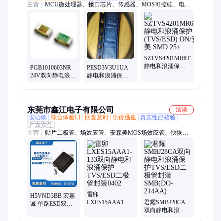
主营：
MCU微处理器、接口芯片、传感器、MOS可控硅、电源
管理芯片PMIC
SZTVS4201MR6T1G
静电和浪涌保护
PGB1010603NR
PESD3V3U1UA
(TVS/ESD) ON/安
24V双向静电浪涌
静电和浪涌保护
森美 SMD 25+
保护(ESD)
(TVS/ESD)器件
Littelfuse 603 25+
NEXPERIA 封装
SOD-323 24+
东莞市鑫江电子有限公司
洽谈
安心购
综合体验L1
回复及时
出价迅速
真实性已核验
广东东莞
主营：
贴片二极管、场效应管、安森美MOS场效应管、快恢复
二极管、开关二极管、TVS二极管、ESD二极管、达林顿三极
管、MOS管、贴片三极管、肖特基二极管、稳压二极管
雷卯
H5VND3BB 宏嘉
LXES15AAA1-
君耀SMBJ28CA
诚 单路ESD双向
133双向静电和浪
双向静电和浪涌
5V 15A静电和浪
涌保护TVS/ESD
保护TVS/ESD二
涌保护SOD-323封