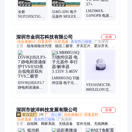
LM2596SX-
全新
52465-3291 电子
5.0/NOPB 电源管
NUP2105LT1G
元器件 MOLEX/
理芯片 TI/德州仪
SOT-23 双向TVS
莫仕 规格书 数据
器 封装TO-263 批
静电和浪涌保护
手册
次17+
深圳市金圳芯科技有限公司
洽谈
综合体验L0
回复及时
出价迅速
真实性已核验
广东深圳
主营：
陆海保险丝代理、稳压二极管、开关芯片、霍尔开关、风
扇电源、充电芯片、电池充电、霍尔电流、贴片三极管、天源授
权代理充电管理
LMH0051SQ TI德
D5V0Q1B2LP3-7
州仪器 电子元器
VES101M1CTR-
静电和浪涌保护
件 串行器/解串器
0605LELON/立隆
TVS/ESD美台低
3.135V 3.465V
贴片型铝电解电
电容双向TVS二极
容 100UF 16V
管
6.3x5.3mm
深圳市彼洋科技发展有限公司
洽谈
2年
厂
安心购
综合体验L0
回复及时
出价迅速
真实性已核验
广东深圳
主营：
自组网、网桥系统、无线设备、室外无线、无线网桥、传
输网桥、抗干扰监控、无线微波网桥、电网高压电塔、无线通讯