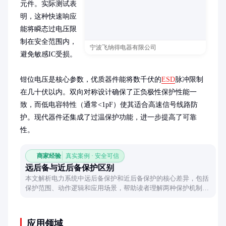
元件。实际测试表
明，这种快速响应
能将瞬态过电压限
制在安全范围内，
宁波飞纳得电器有限公司
避免敏感IC受损。

钳位电压是核心参数，优质器件能将数千伏的
ESD
脉冲限制
在几十伏以内。双向对称设计确保了正负极性保护性能一
致，而低电容特性（通常<1pF）使其适合高速信号线路防
护。现代器件还集成了过温保护功能，进一步提高了可靠
性。
商家经验
真实案例 · 安全可信
远后备与近后备保护区别
本文解析电力系统中远后备保护和近后备保护的核心差异，包括
保护范围、动作逻辑和应用场景，帮助读者理解两种保护机制的
设计原理和实际作用。
应用领域