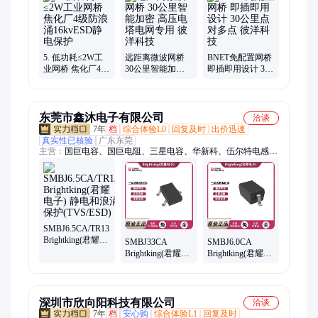
网桥、工业无线ap网桥、无线数据桥接器
5. 低功耗≤2W工
远距离微波网桥
BNET免配置网桥
业网桥 焦化厂4级
30公里智能加密
即插即用设计 30
防浪涌16kvESD静
高压电塔电网专
公里点对多点 彼
电保护
用 彼洋科技
洋科技
东莞市鑫沐电子有限公司
洽谈
7年
档
综合体验L0
回复及时
出价迅速
真实性已核验
广东东莞
主营：
国巨电容、国巨电阻、三星电容、华新科、伍尔特电感、
二极管、三极管、贴片电感、lm317to-220、贴片排阻、贴片电
阻、贴片电容、贴片磁珠、贴片滤波器、s8050s0t23、旺诠电
阻、厚声电阻
SMBJ6.5CA/TR13
Brightking(君耀电
SMBJ33CA
SMBJ6.0CA
子) 静电和浪涌保
Brightking(君耀电
Brightking(君耀电
护(TVS/ESD)
子) 静电和浪涌保
子) 静电和浪涌保
护(TVS/ESD)
护(TVS/ESD)
深圳市欣向阳科技有限公司
洽谈
7年
档
安心购
综合体验L1
回复及时