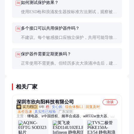
如何测试保护效果？
问
使用ESD枪和浪涌发生器按标准方法测试，观察被保
护电路是否正常工作。示波器可监测钳位电压波形。
多个接口可以共用保护器件吗？
问
不建议。每个敏感接口应独立保护，共用可能导致保
护效果下降和信号串扰。
保护器件需要定期更换吗？
问
正常使用不需更换。但经历多次大浪涌冲击后，建议
检测其性能，必要时更换。
相关厂家
深圳市欣向阳科技有限公司
洽谈
6年
档
安心购
综合体验L1
回复及时
出价迅速
真实性已核验
广东深圳
主营：
继电器、ir中国授权、频率合成器、ad8532ar放大器、
ad828arz放大器、ad829jrz放大器、ad818arz放大器、ad8031arz放
大器、ad8058arz放大器、ad8532arz放大器、ad8001arz放大器、
ad8307arz放大器、ad8651armz放大器、ad8099ardz放大器、