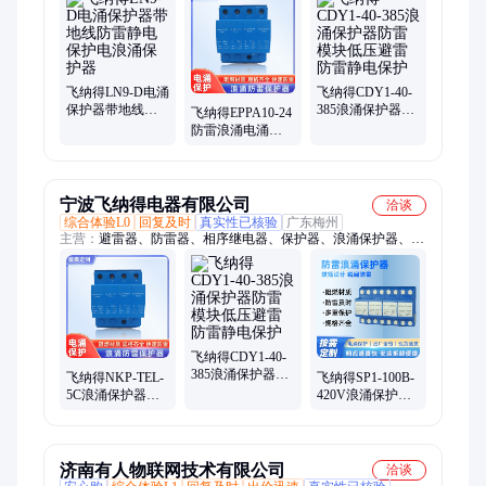
器、浪涌保护器、电涌保护器、防雷器、避雷器、马达控制器
飞纳得LN9-D电涌
飞纳得CDY1-40-
保护器带地线防
385浪涌保护器防
飞纳得EPPA10-24
雷静电保护电浪
雷模块低压避雷
防雷浪涌电涌保
涌保护器
防雷静电保护
护器防雷静电保
护电涌开关
宁波飞纳得电器有限公司
洽谈
综合体验L0
回复及时
真实性已核验
广东梅州
主营：
避雷器、防雷器、相序继电器、保护器、浪涌保护器、电
涌保护器、马达保护器、电动机保护器、电机保护器、缺相保护
器、相序保护器、电机综合保护器、电动机综合保护器、智能电
机保护器、缺相与相序保护器、三相电源保护路、电压表、电流
表
飞纳得CDY1-40-
385浪涌保护器防
飞纳得NKP-TEL-
飞纳得SP1-100B-
雷模块低压避雷
5C浪涌保护器避
420V浪涌保护器
防雷静电保护
雷器智能防雷静
防雷器智能带地
电保护
线防雷静电保护
济南有人物联网技术有限公司
洽谈