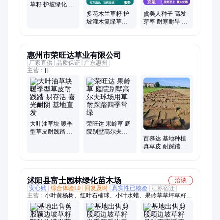
草籽 护坡绿化 矿
山修复 草坪建设
多花木兰草籽 护
虞美人种子 高发
坡灌木复绿草籽
芽率 耐寒耐旱 多
耐寒耐旱 高芽率
年生长 四季开花
快速复绿
惠州市荣旺达草业有限公司
厂家直供
品质保证
广东惠州
主营：
[]
大叶油草块 暖季
荣旺达 果岭草 庭
型草皮耐践踏 易
院别墅高尔夫球
百慕达 基地种植
存活 喜光耐阴 基
场用草 耐踩踏四
真草皮 耐踩踏耐
地直发
季常绿
寒耐旱规格齐全
技术支持
沭阳县富士园林绿化苗木场
洽谈
安心购
综合体验L0
回复及时
真实性已核验
江苏宿迁
主营：
小叶黄杨树、红叶石楠球、小叶水蜡、果岭草草坪草籽、
麻叶绣线菊、五针松盆景、罗汉松盆景、染井吉野