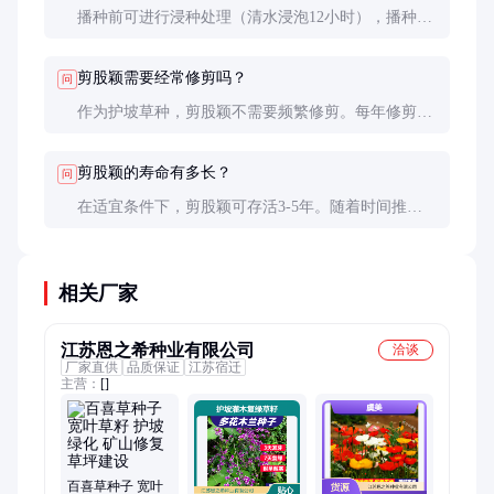
播种前可进行浸种处理（清水浸泡12小时），播种后
覆土1-2厘米并轻轻压实，保持土壤湿润但不积水。
使用保水剂可显著提高发芽率。
剪股颖需要经常修剪吗？
问
作为护坡草种，剪股颖不需要频繁修剪。每年修剪2-
3次即可，主要目的是控制高度，促进分蘖，增强覆
盖密度。
剪股颖的寿命有多长？
问
在适宜条件下，剪股颖可存活3-5年。随着时间推
移，草皮会自然更新，但护坡效果会逐渐减弱，建议
3年左右补播一次。
相关厂家
江苏恩之希种业有限公司
洽谈
厂家直供
品质保证
江苏宿迁
主营：
[]
百喜草种子 宽叶