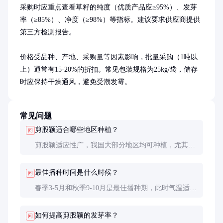
采购时应重点查看草籽的纯度（优质产品应≥95%）、发芽
率（≥85%）、净度（≥98%）等指标。建议要求供应商提供
第三方检测报告。

价格受品种、产地、采购量等因素影响，批量采购（1吨以
上）通常有15-20%的折扣。常见包装规格为25kg/袋，储存
时应保持干燥通风，避免受潮发霉。
常见问题
剪股颖适合哪些地区种植？
问
剪股颖适应性广，我国大部分地区均可种植，尤其适
合北方干旱地区和中部地区。南方多雨地区需注意排
水，避免积水导致烂根。
最佳播种时间是什么时候？
问
春季3-5月和秋季9-10月是最佳播种期，此时气温适
宜，利于种子发芽和幼苗生长。夏季高温多雨季节播
种效果较差。
如何提高剪股颖的发芽率？
问