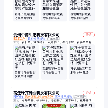
基地出售剪股颖
基地出售剪股颖
基地出售剪股颖
边坡草籽颗粒饱
边坡草籽当季新
边坡草籽品种正
满发芽迅速园林
采进口草籽公园
宗适应性强户外
设计景观打造草
景区花坛绿化草
公园地被绿化草
种
种
贵州中源生态科技有限公司
洽谈
回复及时
真实性已核验
广东东莞
主营：
百日草、灌木种子、花草种子、红花草籽、百喜草草籽、
草籽草种子、景观花海草籽、花卉种子、草坪种子、鸭茅种子、
矮牵牛种子、苦荬菜种子、苏丹草草子、白三叶草子、山坡藤草
种子、甜高粱牧草种子、护坡绿化四季青
剪股颖草种 自有
种子集散工厂 剪
自有培育基地 剪
培育基地 山体边
股颖草种 甄选草
股颖草种 山体边
坡美化好选择 甄
籽 山体边坡美化
坡美化好选择 精
选草籽 中源生态
好选择 中源生态
筛细选草籽 中源
生态
宿迁绿芃种业科技有限公司
洽谈
安心购
综合体验L0
出价迅速
真实性已核验
江苏宿迁
主营：
草坪草种、牧草种子、绿肥种子、灌木种子、花卉种球、
蔬菜种子