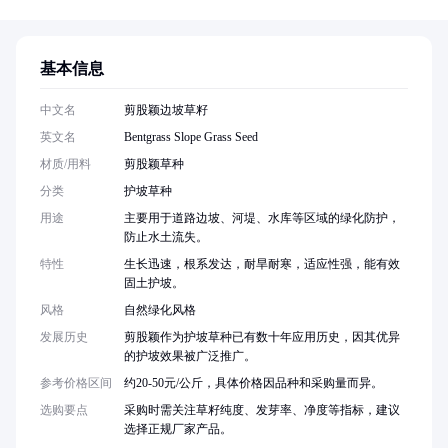
基本信息
中文名
剪股颖边坡草籽
英文名
Bentgrass Slope Grass Seed
材质/用料
剪股颖草种
分类
护坡草种
用途
主要用于道路边坡、河堤、水库等区域的绿化防护，
防止水土流失。
特性
生长迅速，根系发达，耐旱耐寒，适应性强，能有效
固土护坡。
风格
自然绿化风格
发展历史
剪股颖作为护坡草种已有数十年应用历史，因其优异
的护坡效果被广泛推广。
参考价格区间
约20-50元/公斤，具体价格因品种和采购量而异。
选购要点
采购时需关注草籽纯度、发芽率、净度等指标，建议
选择正规厂家产品。