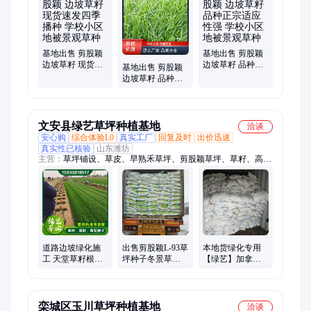
基地出售 剪股颖
基地出售 剪股颖
边坡草籽 现货速
边坡草籽 品种正
基地出售 剪股颖
发四季播种 学校
宗适应性强 学校
边坡草籽 品种正
小区地被景观草
小区地被景观草
宗适应性强 绿芃
种
种
种业
文安县绿艺草坪种植基地
洽谈
安心购
综合体验L0
真实工厂
回复及时
出价迅速
真实性已核验
山东潍坊
主营：
草坪铺设、草皮、早熟禾草坪、剪股颖草坪、草籽、高羊
茅草坪、百慕大草皮、狗牙根草皮、草坪种子、冷季型草坪、马
尼拉草坪、混播草坪、绿化草坪、沙培草坪、四季青草坪
道路边坡绿化施
出售剪股颖L-93草
本地货绿化专用
工 天堂草籽根系
坪种子冬景草籽
【绿艺】加拿利
发达 剪股颖草坪
轮峰菊花籽
海枣 金弹子种子
狼尾草带芒花籽
池杉籽
栾城区玉川草坪种植基地
洽谈