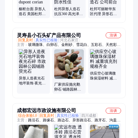
橱柜台面 异形人
杜邦异形人造石
杜邦可丽耐华东
造石 美国杜邦可
抗压360 高光泽定
区代理 异形石材
丽耐 dupont corian
制款 防水性佳
学校人造石 公司
前台
灵寿县小石头矿产品有限公司
洽谈
回复及时
真实性已核验
河北石家庄
主营：
玻璃微珠、白卵石、金刚砂、雪花白、五彩石、天然彩
砂、天然岩片、云母粉/片、异性玻璃微珠、彩色玻璃砂、贝壳
彩片、重钙粉、彩石、胶粘石骨料、透水地坪骨料、水磨石骨
料、大玻璃块、萤石块/粉、岩片、超细蛭石粉
供应空心玻璃微
异形人造夜光石
珠保湿材料 减重
地坪装饰 夜光石
填充剂 规格齐全
厂家供应抛光鹅
碎 市政园林公园
卵石 铺路园林雨
铺路 荧光石
花 石 天然装饰造
景石头
成都宏远市政设施有限公司
洽谈
综合体验L0
回复及时
真实性已核验
四川成都
主营：
路沿石、路缘石、路边石、异形路沿石、路牙石、沟盖
板、水泥盖板、电力盖板、电力沟槽、水篦子、透水砖、水泥
管、混凝土水泥管、路侧石