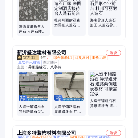
杜邦可丽耐亚克
海南异形人造石
力异形人造石厂
加工 人造石异形
陕西异形折弯人
家 来图定制酒店
企业前台 杜邦可
造石 人造石雕刻
接待台人造石前
丽耐人造石
厂家报价 石材特
台
殊造型加工
新沂盛达建材有限公司
洽谈
4年
厂
综合体验L1
回复及时
出价迅速
真实性已核验
湖北随州
主营：
异形路缘石、八字砖
人造平铺路沿石
异形道牙石 道路
人造平铺路沿石
人造平铺路沿石
两侧建设板材 可
异形路缘石 定制
异形路牙石 广场
按需定做
荔枝面外墙石材
工程使用 硬度高
抗压效果强
防水性能好
上海多特装饰材料有限公司
洽谈
安心购
综合体验L0
真实工厂
回复及时
真实性已核验