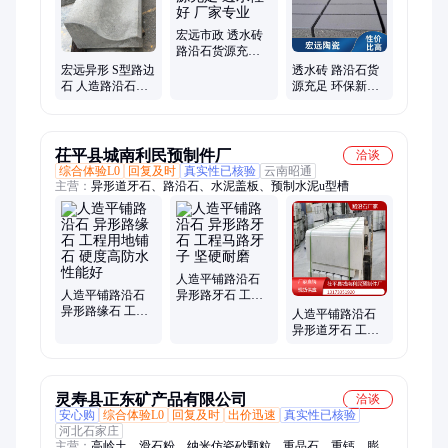
宏远市政 透水砖
路沿石货源充足
透水性好 厂家专
宏远异形 S型路边
透水砖 路沿石货
业
石 人造路沿石生
源充足 环保新型
产厂 规格尺寸按
送货上门 宏远市
需定制
政
茌平县城南利民预制件厂
洽谈
综合体验L0
回复及时
真实性已核验
云南昭通
主营：
异形道牙石、路沿石、水泥盖板、预制水泥u型槽
人造平铺路沿石
人造平铺路沿石
异形路牙石 工程
异形路缘石 工程
马路牙子 坚硬耐
人造平铺路沿石
用地铺石 硬度高
磨
异形道牙石 工程
防水性能好
马路牙子 尺寸可
定制
灵寿县正东矿产品有限公司
洽谈
安心购
综合体验L0
回复及时
出价迅速
真实性已核验
河北石家庄
主营：
高岭土、滑石粉、纳米仿瓷砂颗粒、重晶石、重钙、膨润