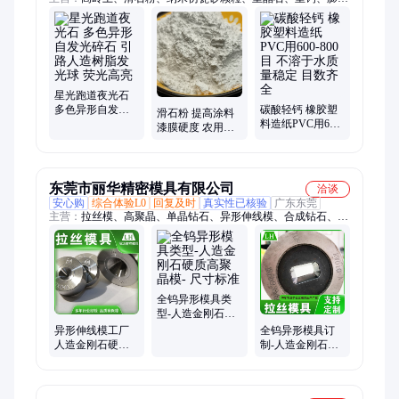
土、硅藻土、麦饭石、绿沸石、海泡石、氧化铁、玻璃珠、玻璃
粉、白炭黑、有机覆盖物、松树皮、玻璃砂、金刚砂、蛭石、火
山石
星光跑道夜光石
多色异形自发光
碳酸轻钙 橡胶塑
滑石粉 提高涂料
碎石 引路人造树
料造纸PVC用600-
漆膜硬度 农用塑
脂发光球 荧光高
800目 不溶于水质
料棚膜增加张力
亮
量稳定 目数齐全
强度成型好
东莞市丽华精密模具有限公司
洽谈
安心购
综合体验L0
回复及时
真实性已核验
广东东莞
主营：
拉丝模、高聚晶、单晶钻石、异形伸线模、合成钻石、珠
三角纹、钻石镀锡、镀锡铜线、人造钻石、镀镍铜线、电热合
金、拉铜丝模具、拉铝丝模具、电线电缆设备
全钨异形模具类
型-人造金刚石硬
质高聚晶模- 尺寸
异形伸线模工厂
全钨异形模具订
标准
人造金刚石硬度
制-人造金刚石大
高镀锡模 非标可
孔拉丝模具-支持
定制
定制