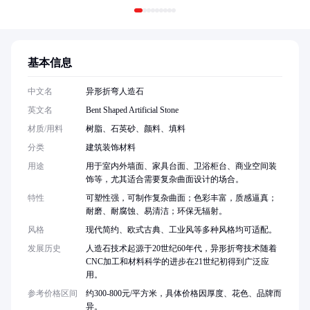
基本信息
中文名
异形折弯人造石
英文名
Bent Shaped Artificial Stone
材质/用料
树脂、石英砂、颜料、填料
分类
建筑装饰材料
用途
用于室内外墙面、家具台面、卫浴柜台、商业空间装
饰等，尤其适合需要复杂曲面设计的场合。
特性
可塑性强，可制作复杂曲面；色彩丰富，质感逼真；
耐磨、耐腐蚀、易清洁；环保无辐射。
风格
现代简约、欧式古典、工业风等多种风格均可适配。
发展历史
人造石技术起源于20世纪60年代，异形折弯技术随着
CNC加工和材料科学的进步在21世纪初得到广泛应
用。
参考价格区间
约300-800元/平方米，具体价格因厚度、花色、品牌而
异。