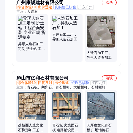
广州康锐建材有限公司
洽谈
综合体验L0
出价迅速
真实性已核验
广东广州
主营：
人造石
人造石加工厂，
异形人造石加工
异形人造石加工
定制 护士站 工程
人造石加工厂，
台面安装 专业正
异形人造石加工
规 货源稳定
庐山市亿和石材有限公司
洽谈
综合体验L0
回复及时
出价迅速
资质已核验
江西九江
主营：
青石板、鹅卵石、青石栏杆、大桥栏杆、石材栏杆
荔枝面人造文化
青石板 火烧面石
30厚度文化青石
石异形加工芝麻
板 道路铺设用防
板 广场铺路石材