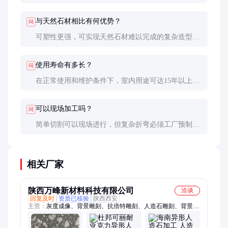
擦拭。避免使用强酸强碱清洁剂，高温物品不要直接
放置，建议使用隔热垫。
与天然石材相比有何优势？
问
可塑性更强，可实现天然石材难以完成的复杂造型；
无色差问题，大面积使用效果统一；无放射性，更环
保；维护更方便，无需定期抛光打蜡。
使用寿命有多长？
问
在正常使用和维护条件下，室内用途可达15年以上，
室外用途约8-10年。关键看表面耐磨层的质量，优质
产品使用多年后仍能保持良好外观。
可以现场加工吗？
问
简单切割可以现场进行，但复杂折弯必须工厂预制。
现场加工会影响成品精度和美观度，建议尽可能在工
厂完成所有异形加工。
相关厂家
陕西万峰新材料科技有限公司
洽谈
回复及时
资质已核验
陕西西安
主营：
灰度成像、背景雕刻、抗倍特雕刻、人造石雕刻、背景墙
雕刻