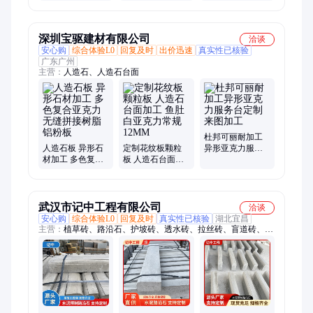
种植池 混凝土花
坛
深圳宝驱建材有限公司
洽谈
安心购
综合体验L0
回复及时
出价迅速
真实性已核验
广东广州
主营：
人造石、人造石台面
杜邦可丽耐加工
人造石板 异形石
定制花纹板颗粒
异形亚克力服务
材加工 多色复合
板 人造石台面加
台定制 来图加工
亚克力 无缝拼接
工 鱼肚白亚克力
树脂铝粉板
常规12MM
武汉市记中工程有限公司
洽谈
安心购
综合体验L0
回复及时
真实性已核验
湖北宜昌
主营：
植草砖、路沿石、护坡砖、透水砖、拉丝砖、盲道砖、树
围石、干垒挡土砖、连锁护坡砖、六角块、仿石透水砖、石英砂
透水砖、草坪砖、水泥路沿石、陶瓷透水砖、工字护坡砖、六角
护坡砖、砂基透水砖、井字植草砖、八字植草砖