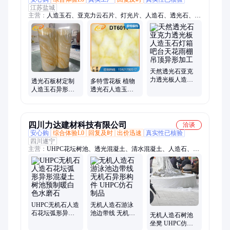
江苏盐城
主营：
人造玉石、亚克力云石片、灯光片、人造石、透光石、云
石灯箱、透光吧台、透光背景墙
天然透光石亚克
力透光板人造玉
透光石板材定制
多特雪花板 植物
石灯箱吧台天花
人造玉石异形加
透光石人造玉石
雨棚吊顶异形加
工 背景墙吊顶层
亚克力灯箱 导光
工
板 厂家直供可来
板异形可来样定
图
做
四川力达建材科技有限公司
洽谈
安心购
综合体验L0
回复及时
出价迅速
真实性已核验
四川遂宁
主营：
UHPC花坛树池、透光混凝土、清水混凝土、人造石、
UHPC挂板、铸造石栏杆、仿木栏杆花箱、GRC/EPS
UHPC无机石人造
无机人造石游泳
石花坛弧形异形
池边带线 无机石
无机人造石树池
混凝土树池预制
异形构件 UHPC
坐凳 UHPC仿石
暖白色水磨石
仿石制品