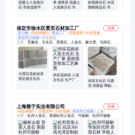
混凝土人造路沿
孝 感孝昌 混凝土
斜面路沿石 水泥
石 市政道路平石
人造路沿石 市政
预制路边石 市政
异形s型路缘石 记
道路平石 异形s型
马路侧石 质地坚
中工程x
支持定制 记中工
硬 记中工程x
程x
保定市徐水区景页石材加工厂
洽谈
安心购
综合体验L0
真实工厂
回复及时
出价迅速
真实性已核验
河北保定
主营：
芝麻灰、文化石、景观石、人造石、蒙古黑、马蹄石、黄
金麻、垒墙石、阶梯石、浆砌石、假山石、花岗岩、页岩、千层
石、芝麻白、砌墙石、机切石、沙岩、大理石、蘑菇石、黄锈
石、碎拼石、风景石、火山岩、路牙石、墙石片
大理石花岗岩异
供应花岗岩 人造
形定做文化石人
文化石 生产厂家
供应文化石 马赛
造石异形加工
荔枝面 异形加工
克 洗脸盆 网贴 浪
芝麻黑
涛沙人造石材厂
家 异形加工安装
上海善于实业有限公司
洽谈
综合体验L1
回复及时
出价迅速
真实性已核验
上海
主营：
杜邦人造石、美国杜邦人造石、可丽耐、杜邦可丽耐