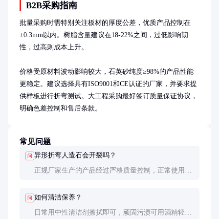
B2B采购指南
批量采购时需特别关注板材的厚度公差，优质产品控制在
±0.3mm以内。树脂含量建议在18-22%之间，过低影响韧
性，过高则成本上升。

价格受原材料波动影响较大，石英砂纯度≥98%的产品性能
更稳定。建议选择具有ISO9001和CE认证的厂家，并要求提
供样板进行折弯测试。大工程采购最好签订质量保证协议，
明确色差控制和售后条款。
常见问题
异形折弯人造石会开裂吗？
问
正规厂家生产的产品经过严格质量控制，正常使用不
会开裂。但安装时需注意基层平整度，避免局部应力
集中。温差大的环境要预留伸缩缝。
如何清洁保养？
问
日常用中性清洁剂擦拭即可，顽固污渍可用酒精轻轻