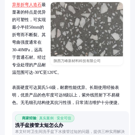
异形折弯人造石
最
显著的特点是优异
的可塑性，可实现
最小半径50mm的
折弯而不断裂。其
弯曲强度通常在
30-40MPa，远高
于普通石材。经过
陕西万峰新材料科技有限公司
专业处理的产品耐
温范围可达-30℃至120℃。

表面硬度可达莫氏5-6级，耐磨性能优异。长期使用经验表
明，优质产品的色牢度可达8级以上，紫外线照射下不易褪
色。无毛细孔结构使其抗污性强，日常清洁维护十分便捷。
商家经验
真实案例 · 安全可信
洗手盆接管太短怎么办
本文针对卫生间洗手盆下水接管过短的问题，提供三种实用解决