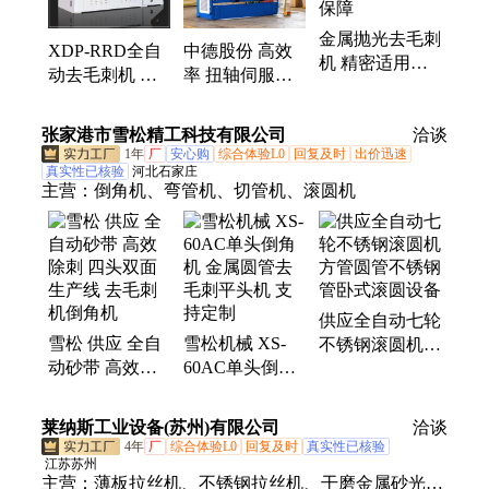
金属抛光去毛刺
XDP-RRD全自
中德股份 高效
机 精密适用
动去毛刺机 切
率 扭轴伺服折
PLC系统可调节
割件抛光金属砂
弯机 不锈钢厨
磨削参数 品牌
光机钣金除熔渣
具压边机器 工
张家港市雪松精工科技有限公司
保障
洽谈
倒角砂带
厂直营
1年
厂
安心购
综合体验L0
回复及时
出价迅速
真实性已核验
河北石家庄
主营：
倒角机、弯管机、切管机、滚圆机
供应全自动七轮
雪松 供应 全自
雪松机械 XS-
不锈钢滚圆机
动砂带 高效除
60AC单头倒角
方管圆管不锈钢
刺 四头双面生
机 金属圆管去
管卧式滚圆设备
产线 去毛刺机
毛刺平头机 支
莱纳斯工业设备(苏州)有限公司
洽谈
倒角机
持定制
4年
厂
综合体验L0
回复及时
真实性已核验
江苏苏州
主营：
薄板拉丝机、不锈钢拉丝机、干磨金属砂光