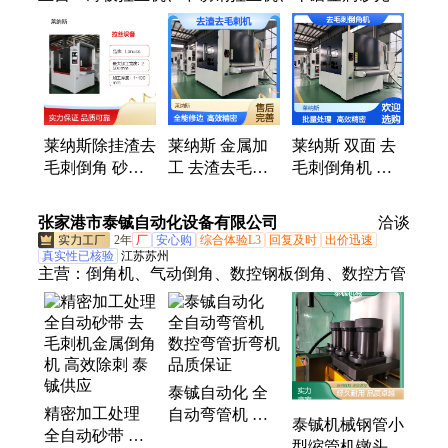
机、倒角倒钝设备、去毛刺机、倒角机、去毛刺设
备、抛光机、去毛刺厂家、精密去毛刺、精密钣金去
毛刺、激光切割去毛刺
莱纳斯除挂渣去
莱纳斯 金属加
莱纳斯 双面 去
毛刺倒角 砂光
工 去渣去毛刺
毛刺倒角机 可
机 去毛刺设备
机 维护简单 汽
定制规格 五金
宽幅砂带多工位
配零件修边
件修边
张家港市泰铖自动化设备有限公司
洽谈
2年
厂
安心购
综合体验L3
回复及时
出价迅速
真实性已核验
江苏苏州
主营：
倒角机、气动倒角、数控钢板倒角、数控方管
泰铖自动化 全
精密加工处理
自动弯管机 数
泰铖机械钢管小
全自动砂带 去
控弯管折弯机
型缩管机镦头机