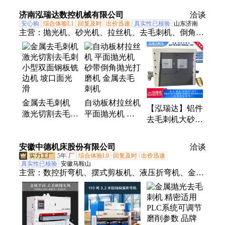
刺 服务专业
广 操作简便高
线无缝对接设备
济南泓瑞达数控机械有限公司
洽谈
效
安心购
综合体验L1
回复及时
出价迅速
真实性已核验
山东济南
主营：
抛光机、砂光机、拉丝机、去毛刺机、倒角
机、打磨倒角机、激光去毛刺机、自动去毛刺机、砂
带机、砂带平面抛光机、金属去毛刺机、全自动倒角
抛光机、激光切割件去毛刺机、冲压件去毛刺机、去
毛刺抛光机、激光切割机、打磨抛光一体机、湿式集
尘器、去毛刺设备、全自动抛光机、不锈钢抛光机、
金属去毛刺机
自动板材拉丝机
全自动打磨抛光机、平面拉丝机、金属砂光机
【泓瑞达】铝件
激光切割去毛刺
平面抛光机 砂
去毛刺机大砂带
小型双面钢板铣
带倒角抛光打磨
机全自动打磨抛
边机 坡口面光
机 金属去毛刺
光设备精密倒角
安徽中德机床股份有限公司
滑
机
洽谈
机器
5年
厂
综合体验L0
回复及时
出价迅速
真实性已核验
安徽马鞍山
主营：
数控折弯机、摆式剪板机、液压折弯机、金属
去毛刺机、剪板机刀片