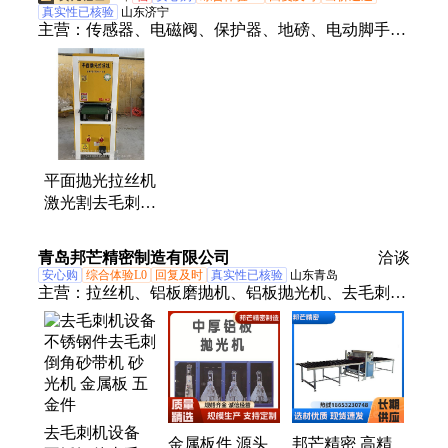
真实性已核验
山东济宁
主营：
传感器、电磁阀、保护器、地磅、电动脚手
架、装载机电子秤、机械抓手、砌筑升降平台、光伏
板升降机、内撑吊具、混凝土振动棒、打标机、研磨
机、裁切机、平移门电机、超市防盗门、磨片磨头、
滑移机、消防机器人、农业打药机、履带底盘、消防
器材
平面抛光拉丝机
激光割去毛刺打
磨砂光机砂带机
铜铝不锈钢板倒
青岛邦芒精密制造有限公司
洽谈
角机
安心购
综合体验L0
回复及时
真实性已核验
山东青岛
主营：
拉丝机、铝板磨抛机、铝板抛光机、去毛刺
机、砂带机、金属板面打毛机、覆膜机、抛光机、砂
光机
去毛刺机设备
金属板件 源头
邦芒精密 高精