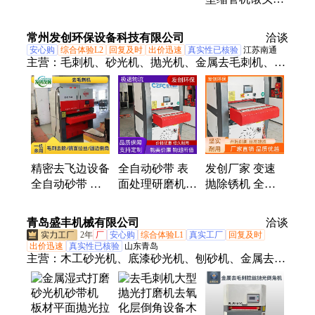
毛刺机金属倒角
品质保证
扩口加工设备全
机 高效除刺 泰
新缩 管设 备
常州发创环保设备科技有限公司
铖供应
洽谈
安心购
综合体验L2
回复及时
出价迅速
真实性已核验
江苏南通
主营：
毛刺机、砂光机、抛光机、金属去毛刺机、去
毛刺万向倒角机、去毛刺机、平面去毛刺机、去毛刺
倒角机、倒角机、去毛刺机全自动、小型去毛刺机、
金属倒角机、除尘器、激光切割除尘器、去毛刺设
备、金属砂光机、全自动抛光机、打磨抛光机、全自
动打磨抛光设备、金属抛光机、平面抛光机、金属平
面抛光机、去毛刺抛光机、金属拉丝机、平面抛光拉
精密去飞边设备
全自动砂带 表
发创厂家 变速
丝机
全自动砂带 去
面处理研磨机
抛除锈机 全自
毛刺倒角砂光机
金属去毛刺机
动砂带 金属去
切割冲压 发创
工业五金件倒角
毛刺机 工业五
青岛盛丰机械有限公司
洽谈
厂家
机 发创厂家
金件倒角机
2年
厂
安心购
综合体验L1
真实工厂
回复及时
出价迅速
真实性已核验
山东青岛
主营：
木工砂光机、底漆砂光机、刨砂机、金属去毛
刺倒角机、金属去毛刺机、砂带机厂家、去毛刺机、
双面砂光机、平面砂光机、金属拉丝机、木工拉丝
机、异形打磨机、木工机械砂光机、水磨拉丝机、定