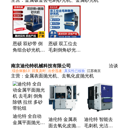
主营：
金属钣金去毛刺砂光机、金属砂光机
恩硕 双砂带 倒
恩硕 双工位去
角组合砂光机
毛刺倒角砂光机
用于去毛刺 抛
平面抛光 运行
光等 操作方便
稳定 操作简单
南京迪伦特机械科技有限公司
洽谈
支持定制
综合体验L0
回复及时
出价迅速
真实性已核验
江苏南京
主营：
金属表面抛光机、去氧化皮抛光机
迪伦特 全自动
迪伦特 金属表
迪伦特 智能去
金属平面抛光机
面去氧化皮抛光
毛刺机 光洁度
去毛刺 倒角 除