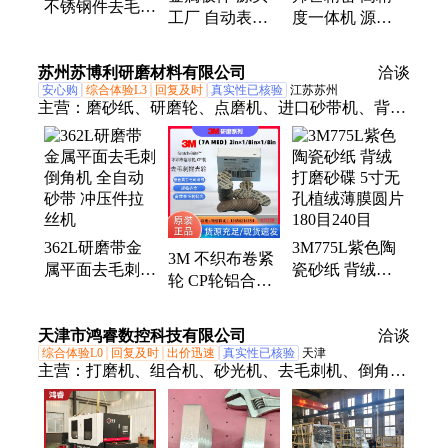
不锈钢件去毛刺
工厂 自动表面
度一体机 源头
倒角砂带机 砂
拉 丝设备 邦芒
工厂 带前后输
光机 金属板 五
拉丝机
送架 覆膜机
苏州苏博利研磨材料有限公司
金件
洽谈
安心购
综合体验L3
回复及时
真实性已核验
江苏苏州
主营：
磨砂纸、研磨轮、点磨机、进口砂带机、背胶
砂纸、刚石砂纸、梅花砂纸、钻石砂纸、半导体砂
纸、打磨圆片砂纸、半导体圆片砂纸
362L研磨带金
3M775L紫色陶
3M 不织布卷紧
属平面去毛刺倒
瓷砂纸 背绒打
轮 CP轮铝合金
角机 全自动砂
磨砂碟 5寸无孔
去毛刺打磨抛光
带 冲压件拉丝
植绒薄膜圆片
轮
天津市鸿睿数控科技有限公司
机
180目240目
洽谈
50.8mm*3.17mm*3.17mm
综合体验L0
回复及时
出价迅速
真实性已核验
天津
主营：
打磨机、组合机、砂光机、去毛刺机、倒角去
刺机、拉丝机、抛光机、木材抛光