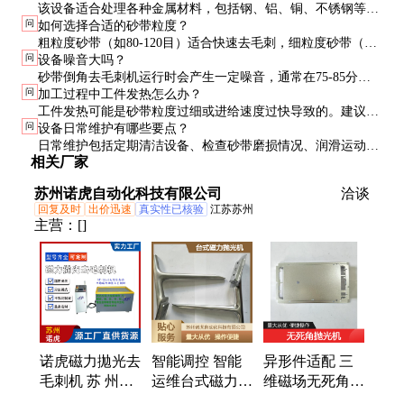
该设备适合处理各种金属材料，包括钢、铝、铜、不锈钢等。
问
如何选择合适的砂带粒度？
对于硬度较高的材料，建议选用金刚石或碳化硅砂带。
粗粒度砂带（如80-120目）适合快速去毛刺，细粒度砂带（如
问
设备噪音大吗？
180-240目）适合精加工和抛光。具体选择需根据工件要求和
砂带倒角去毛刺机运行时会产生一定噪音，通常在75-85分贝
表面质量决定。
问
加工过程中工件发热怎么办？
之间。建议在噪音敏感环境中使用时采取隔音措施。
工件发热可能是砂带粒度过细或进给速度过快导致的。建议调
问
设备日常维护有哪些要点？
整砂带粒度或降低进给速度，必要时可使用冷却液降温。
日常维护包括定期清洁设备、检查砂带磨损情况、润滑运动部
相关厂家
件等。建议每500小时进行一次全面保养，确保设备长期稳定
运行。
苏州诺虎自动化科技有限公司
洽谈
回复及时
出价迅速
真实性已核验
江苏苏州
主营：
[]
诺虎磁力拋光去
智能调控 智能
异形件适配 三
毛刺机 苏 州产
运维台式磁力抛
维磁场无死角抛
金属件高效去毛
光机 材质适配
光机 高效 流水