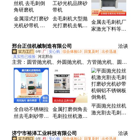
尺砂光机、砂光机厂家、去毛刺打磨机厂家、真金板
打磨机、刨砂机厂家、双面砂光机厂家、木工砂光机
金属湿式打磨砂
去毛刺机大型抛
厂家、不锈钢拉丝机、金属抛光打磨设备、橡胶板打
金属去毛刺机厂
光机砂带机 板
光打磨机去氧化
磨机
家激光下料等离
材平面抛光拉丝
层倒角设备木工
子火焰切割去毛
机 去毛刺倒角
砂光机品牌砂带
刺倒角处理砂带
邢台正佳机械制造有限公司
研磨机
机
洽谈
机
6年
厂
安心购
综合体验L0
回复及时
出价迅速
真实性已核验
河北邢台
主营：
圆管抛光机、外圆抛光机、方管抛光机、圆管
内孔抛光机、不锈钢管抛光机、弯管抛光机、平面抛
光机、方管除锈机、平面拉丝机、全自动抛光机、抛
光机、除锈机、钢管除锈机、拉丝机、圆管拉丝机、
铝管抛光机、圆棒抛光机、轴抛光机、活塞杆抛光
机、圆管外圆抛光机、不锈钢抛光机、圆管除锈机、
平面抛光拉丝机
内孔抛光机、平面砂光机
全自动不锈钢拉
金属打磨倒角去
激光割去毛刺打
丝去毛刺砂带金
毛刺拉丝机激光
磨砂光机砂带机
属平面抛光机木
切割除锈水磨砂
铜铝不锈钢板倒
板磨光氧化皮倒
光砂带机平面抛
济宁市裕泽工业科技有限公司
角机
洽谈
角机
光机
6年
档
安心购
综合体验L0
回复及时
出价迅速