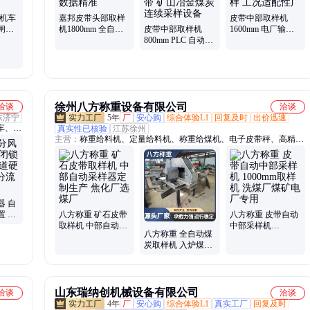
燃机车
嘉邦皮带头部取样
皮带中部取样机
闸瓦
机1800mm 全自动
皮带中部取样机
1600mm 电厂输煤
连续采样 数据精准
800mm PLC 自动控
专用 连续取样 工况
制 不伤皮带 矿山冶
适配性广
金煤炭连续采样设
备
徐州八方称重设备有限公司
洽谈
洽谈
东济宁
5年
厂
安心购
综合体验L1
回复及时
出价迅速
车、犁
真实性已核验
江苏徐州
主营：
称重给料机、定量给料机、称重给煤机、电子皮带秤、高精度
车轮
皮带秤、皮带采样机、螺旋秤、失重秤、液压纠偏、断带抓捕器
柱拆柱
运输装
木
器 自
置 煤
八方称重 矿石皮带
八方称重 皮带自动
部通
取样机 中部自动采
中部采样机
八方称重 全自动煤
样器定制生产 焦化
1000mm取样机 洗
炭取样机 入炉煤皮
厂选煤厂
煤厂煤矿电厂专用
带中部采样机 焦化
厂洗煤厂
山东瑞纳创机械设备有限公司
洽谈
洽谈
4年
厂
安心购
综合体验L1
真实工厂
回复及时