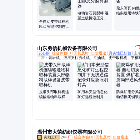
截桩机、轨道运输车
鼎东闸瓦 内
电动岩石劈裂棒 混
结实耐用铸铁
凝土破拆液压分裂
摩擦设备
全自动皮带取样机
棒 矿用开山静态分
PLC 智能控制连续
裂劈裂器
取样设备 煤炭矿石
全断面采样器
山东勇信机械设备有限公司
安心购
综合体验L1
回复及时
出价迅速
真实性已核验
山
主营：
装岩机、液压支柱拆柱机、注油机、皮带取样机、平板
式卸料器、平板闸门、翻车机、输送装载机、锚杆调直机、矿
对、电动卷扬机、冶金装载机、井下运输车、矿车清洗机、立
机、气动锚杆钻机、手持式钻机、油缸清洗机、矿用平板车、
载机、矿用推遛器、防水密闭门、井下装卸设备、道岔防腐枕
皮带头部取样机连
矿用本安型信息化
防爆矿用分风
续输送物料取样装
矿灯远程控制井下
动切换闭锁装
置头部物料取样设
无线通信记录灯应
矿巷道硬质局
备皮带取样机
急照明灯具
风分流器
温州市大荣纺织仪器有限公司
2年
厂
综合体验L0
回复及时
出价迅速