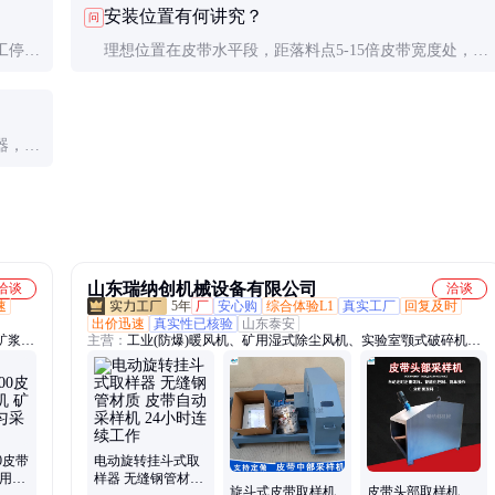
安装位置有何讲究？
问
影响，可考虑增加二次混匀装置。
工停带
理想位置在皮带水平段，距落料点5-15倍皮带宽度处，确
许误
保物料均匀分布。避免安装在倾斜段或靠近滚筒处，这些
位置物料易分层。
器，金
足
山东瑞纳创机械设备有限公司
洽谈
洽谈
速
5年
厂
安心购
综合体验L1
真实工厂
回复及时
出价迅速
真实性已核验
山东泰安
矿浆取
主营：
工业(防爆)暖风机、矿用湿式除尘风机、实验室颚式破碎机、
暖风
矿浆管道取样机、皮带自动采样机、双辊破碎机、密封式化验制样粉
制样
碎机、小型圆盘粉碎机、盘式真空过滤机、锥形球磨机、工业冷风
仪、测
机、防爆饮水机、防爆控制柜、防爆风幕机、防爆小屋、矿用气动注
浆泵
00皮带
电动旋转挂斗式取
矿用全
样器 无缝钢管材质
旋斗式皮带取样机
皮带头部取样机