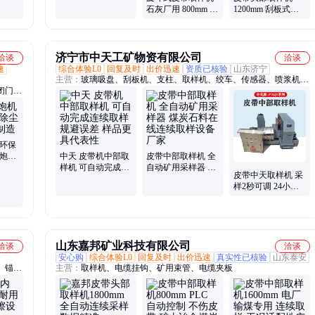
输送
皮带自动采样机 24
石灰厂用 800mm 皮
1200mm 刮板式采
小时连续工作
带中部采样机 采样
样 瑞纳创定做
精准
济宁市中天工矿物资有限公司
洽谈
洽谈
速
综合体验L0
回复及时
出价迅速
资质已核验
山东济宁
主营：
玻璃吸盘、刮板机、支柱、取样机、绞车、传感器、喷浆机、
闭门避
喷涂机、拆缸机、柴油机水泵、乳化液泵站、氢氧化钙、订扣机、液
、全自
压扳手、真空泵、滑移装载机、电缆夹板、闸瓦、滤液泵、试验台、
T 型
装载机、气动绞车、变压器、移动变电站
拆柱
阀柱实
 环保
装置、
雾炮机
中天 皮带机中部取
皮带中部取样机 全
样机 可自动完成连
自动矿用采样器 煤
皮带中天取样机 采
续取样 规避误差 样
炭石料在线连续取
样2秒可调 24小时
品更具代表性
样设备厂家
连续工作 西门子
PLC控制箱
山东嘉邦矿业科技有限公司
洽谈
洽谈
安心购
综合体验L0
回复及时
出价迅速
真实性已核验
山东泰安
、锚索
主营：
取样机、电缆挂钩、矿用束管、电缆夹板
板换夹
、制氮
车机、