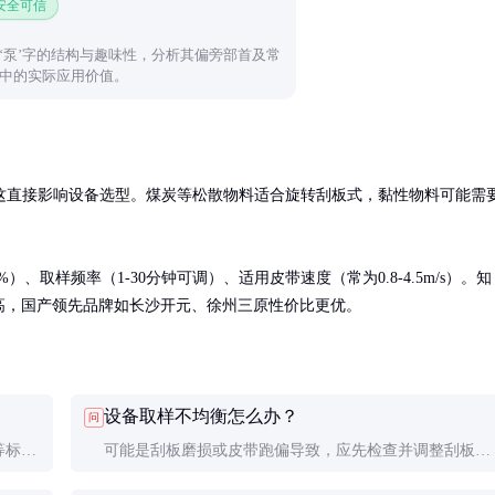
 安全可信
‘泵’字的结构与趣味性，分析其偏旁部首及常
中的实际应用价值。
这直接影响设备选型。煤炭等松散物料适合旋转刮板式，黏性物料可能需
）、取样频率（1-30分钟可调）、适用皮带速度（常为0.8-4.5m/s）。知
价格较高，国产领先品牌如长沙开元、徐州三原性价比更优。
设备取样不均衡怎么办？
问
等标准
可能是刮板磨损或皮带跑偏导致，应先检查并调整刮板与
样量
皮带的平行度和间隙，必要时更换磨损件。物料偏析也会