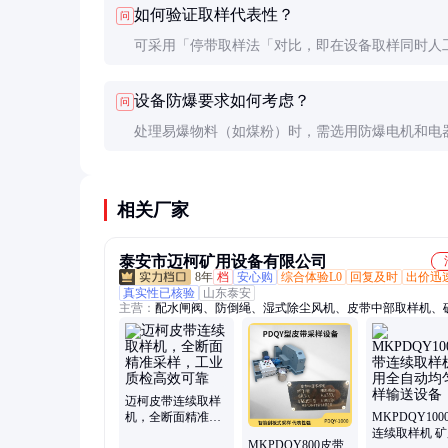
如何验证取样代表性？
问
一般为最大粒度的3倍以上。
可采用「停带取样法「对比，即在设备取样同时人
全断面取样，两组样品检测结果偏差应小于标准允
设备防爆要求如何考虑？
问
差。建议每季度验证一次。
处理易爆物料（如煤粉）时，需选用防爆电机和电
属部件接地良好，取样头采用防静电设计，整体满
ATEX或GB3836标准要求。
相关厂家
泰安市迈柯矿用设备有限公司
8年
档
安心购
综合体验L0
回复及时
出价迅
真实性已核验
山东泰安
主营：
配水闸阀、防倒绳、湿式除尘风机、皮带中部取样机、
样机、取样机、热水暖风机、xdnd暖风机、气体检测仪、蒸汽
机、束管、风幕机、高大空间通风单元、噪声检测仪、实验室
机、激光测距仪、电缆热补机、气动风机、煤矿热像仪、测温
定仪、粉碎机、通风机、采样机、除尘风机
迈柯皮带连续取样
机，全断面精准采
MKPDQY10
样，工业质检高效
连续取样机 
MKPDQY800皮带