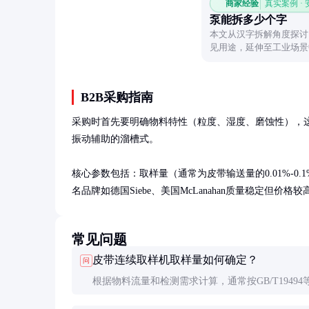
商家经验
真实案例 ·
泵能拆多少个字
本文从汉字拆解角度探讨
见用途，延伸至工业场景
B2B采购指南
采购时首先要明确物料特性（粒度、湿度、磨蚀性），
振动辅助的溜槽式。

核心参数包括：取样量（通常为皮带输送量的0.01%-0.1%
名品牌如德国Siebe、美国McLanahan质量稳定但
常见问题
皮带连续取样机取样量如何确定？
问
根据物料流量和检测需求计算，通常按GB/T19494
要求，总取样量应满足「粒度-质量「关系，最小子