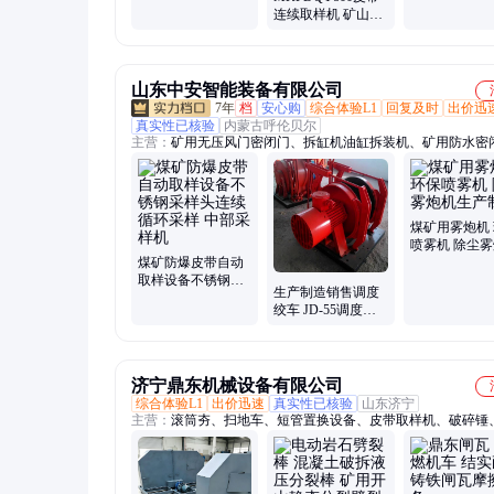
可靠
自动均匀采样
连续取样机 矿山物
设备
料自动采样 精准高
效输送取样设备
山东中安智能装备有限公司
7年
档
安心购
综合体验L1
回复及时
出价迅
真实性已核验
内蒙古呼伦贝尔
主营：
矿用无压风门密闭门、拆缸机油缸拆装机、矿用防水密
难硐室门、取样机、全百叶窗无压风门、气相色谱仪、雾炮机
动顶空进样器、镀锌电缆挂钩、矿用防火栅栏门、钻孔应力计、
钢带W钢带、矿用卡绳器、内燃双头螺栓扳手、单体液压支柱
机、电液推杆、斜井防跑车装置、矿用平板车、氢气发生器、
煤矿用雾炮机
验台、电动卷扬机、燃气分析仪、空气发生器、机载临时支护
喷雾机 除尘
掘进机临时支护、拆缸机
煤矿防爆皮带自动
生产制造
取样设备不锈钢采
生产制造销售调度
样头连续循环采样
绞车 JD-55调度绞
中部采样机
车 调度绞车按需定
制
济宁鼎东机械设备有限公司
综合体验L1
出价迅速
真实性已核验
山东济宁
主营：
滚筒夯、扫地车、短管置换设备、皮带取样机、破碎锤
切割机、破冰机、液压剪、等离子切割机、劈裂机、岩石锯、
紧器、焊网机、顶管机、生物质燃烧机、喷砂机、激光除锈机
机、装载机扫路车、马路吹风机、铣挖机、污水处理设备、洗