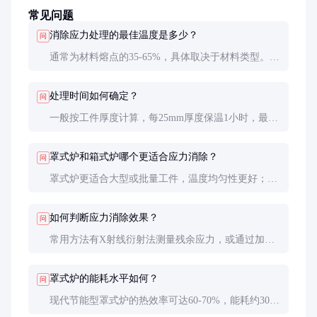
常见问题
消除应力处理的最佳温度是多少？
问
通常为材料熔点的35-65%，具体取决于材料类型。例
如碳钢约为550-650℃，铝合金约为250-350℃。温度
过高可能导致材料性能变化，过低则效果不佳。
处理时间如何确定？
问
一般按工件厚度计算，每25mm厚度保温1小时，最少
不低于2小时。大型复杂件可能需要更长时间，具体
应参考材料标准和工艺试验结果。
罩式炉和箱式炉哪个更适合应力消除？
问
罩式炉更适合大型或批量工件，温度均匀性更好；箱
式炉更适合中小型单件生产，灵活性更高但能耗较
大。
如何判断应力消除效果？
问
常用方法有X射线衍射法测量残余应力，或通过加工
变形量来间接评估。对于重要工件，建议处理前后都
进行检测。
罩式炉的能耗水平如何？
问
现代节能型罩式炉的热效率可达60-70%，能耗约300-
500kWh/吨（以钢材计）。采用废气余热回收技术可