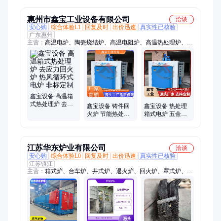
仪器Huace-1450G
1200G
惠州市鑫宝工业设备有限公司
洽谈
安心购
综合体验L1
回复及时
出价迅速
真实性已核验
广东惠州
主营：
高温电炉、陶瓷烧结炉、高温电阻炉、高温热处理炉、回
火炉、升降炉、高温升降炉、高温烧结炉、热处理炉、高温回火
炉、高温炉、台车炉、高温台车炉、退火炉、高温退火炉、箱式
电阻炉、箱式炉、工业电炉、真空炉、真空电炉、真空退火炉、
箱式高温炉、升降电炉、箱式热处理炉
鑫宝设备 高温箱
式热处理炉 去应
鑫宝设备 铸件回
鑫宝设备 热处理
力回火炉 热风循
火炉 节能热处理
箱式电炉 五金去
环式电炉 非标定
炉 去应力退火电
应力炉 工业炉退
制
炉 智能程序控温
火炉 智能程序控
温
江苏华东炉业有限公司
洽谈
安心购
综合体验L0
回复及时
出价迅速
真实性已核验
江苏镇江
主营：
箱式炉、台车炉、井式炉、退火炉、回火炉、罩式炉、移
动炉、实验炉、铝合金淬火炉、锻造加热炉、铝型材时效炉、蓄
热式加热炉