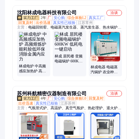
炉 可随时参观工
循环箱式炉 鑫宝
厂
供应
沈阳林成电器科技有限公司
洽谈
2年
厂
安心购
综合体验L2
真实工厂
回复及时
出价迅速
真实性已核验
江苏常州
主营：
电磁回转窑、电磁蒸汽发生器、蒸汽发生器、热水锅炉、
电磁采暖炉、电磁锅炉、电锅炉、电磁热风炉、电磁回转窑炉、
电磁蒸汽锅炉、电磁熔炼炉、电磁熔铝炉、热风炉、回转窑炉、
电磁供暖锅炉、半导体电锅炉、电加热热风炉、防爆电磁热风
炉、电加热蒸汽发生器、电磁反应釜、油田管道加热器
林成 居民楼 变频
电磁锅炉 600KW
林成电炉 中高频
低耗电 一键启动
林成电器 电磁蒸
感应加热炉 高频
汽锅炉 农业种植
熔炼炉 能耗较低
300KW 多重保护
环保 消除金属内
无需人员值守
应力
苏州科航精密仪器制造有限公司
洽谈
4年
厂
安心购
综合体验L0
回复及时
出价迅速
真实性已核验
江苏苏州
主营：
气氛管式炉、高温炉、真空气氛炉、热处理炉、退火炉、
井式炉