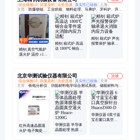
综合体验L0
回复及时
出价迅速
真实性已核验
上海
主营：
防爆锁链、工业烘箱、物料处理、马弗炉、牙科炉、升降
炉、台车炉、电阻炉、梯度炉、气氛炉、回转炉、管式炉、高温
电炉、工业电炉、陶瓷电炉、实验电炉、井式真空炉、真空加热
炉、智能控温、多层保温、显示仪表、耐火材料、精钊机械、加
热设备、实验室器皿
精钊 箱式炉 声光
精钊 箱式炉 高温
报警保护 轴承退
达 1800℃ 铜合金
火消除内应力设
精钊 真空气氛炉
零件退火消除内
备
退火炉 温控 ±1℃
应力适配
义齿专用 金属基
底去应力足
北京华测试验仪器有限公司
洽谈
综合体验L0
回复及时
出价迅速
真实性已核验
天津
主营：
铁电分析仪、功能材料电学综合测试系统、储能材料与光
伏组件材料电性能测试方案、绝缘材料电性能测试系统、高低温
环境试验设备、静电试验设备
华测仪器 6英寸蓝
宝石窗口真空探
华测仪器 半导体
针台 HuaceZ600-D
红外高速晶圆退
晶圆处理 热源薄
火炉 电子陶瓷 去
膜形成 晶圆真空
应力热处理 华测
退火炉 Huace-