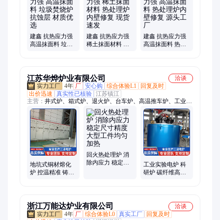
泥、铝镁质膏体、稀土保温膏、防火泥
建鑫 抗热应力强
建鑫 抗热应力强
建鑫 抗热应力强
高温抹面料 垃圾
稀土抹面材料 热
高温抹面料 热处
焚烧炉抗蚀层 材
处理炉内壁修复
理炉内壁修复 源
质优选
现货速发
头工厂
江苏华烨炉业有限公司
洽谈
4年
厂
安心购
综合体验L1
回复及时
出价迅速
真实性已核验
江苏镇江
主营：
井式炉、箱式炉、退火炉、台车炉、高温推车炉、工业
炉、工业电炉、燃气炉、回火炉、罩式炉、快速淬火炉、钛合金
烧结炉、滚筒炉、铝合金淬火炉、电缆退火炉、地坑炉、玻璃烧
结炉、推杆炉、氮化炉、高效退火炉、热处理推杆炉、热处理
炉、高精度井式炉、台车式电阻炉、电阻炉
回火热处理炉 消
除内应力 稳定尺
地坑式铜材熔化
工业实验电炉 科
寸精度 大型工件
炉 控温精准 铸造
研炉 碳纤维高温
均匀加热
应力消除 热效率
处理 金属退火去
高 华烨
应力 华烨
浙江万能达炉业有限公司
洽谈
4年
厂
综合体验L0
真实工厂
回复及时