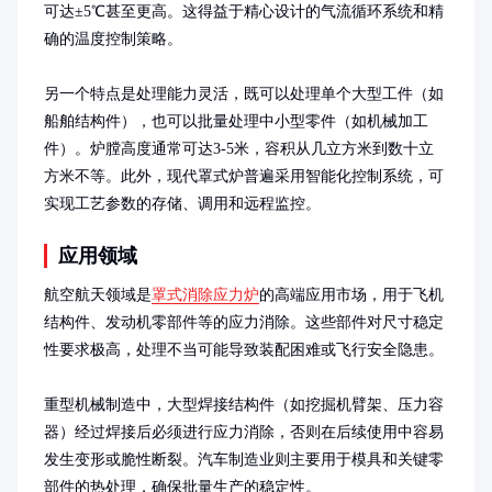
可达±5℃甚至更高。这得益于精心设计的气流循环系统和精
确的温度控制策略。

另一个特点是处理能力灵活，既可以处理单个大型工件（如
船舶结构件），也可以批量处理中小型零件（如机械加工
件）。炉膛高度通常可达3-5米，容积从几立方米到数十立
方米不等。此外，现代罩式炉普遍采用智能化控制系统，可
实现工艺参数的存储、调用和远程监控。
应用领域
航空航天领域是
罩式消除应力炉
的高端应用市场，用于飞机
结构件、发动机零部件等的应力消除。这些部件对尺寸稳定
性要求极高，处理不当可能导致装配困难或飞行安全隐患。

重型机械制造中，大型焊接结构件（如挖掘机臂架、压力容
器）经过焊接后必须进行应力消除，否则在后续使用中容易
发生变形或脆性断裂。汽车制造业则主要用于模具和关键零
部件的热处理，确保批量生产的稳定性。