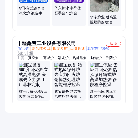
华飞立式铝合金
华东炉业 半导体
淬火炉 锻造件压
石墨台车炉 台式
华东炉业 耐高温
铸件去应力固溶
燃气炉 规格齐全
阻燃防腐耐油低
时效热处理炉
电阻精密电阻带
十堰鑫宝工业设备有限公司
洽谈
安心购
综合体验L1
回复及时
出价迅速
真实性已核验
湖北十堰
主营：
真空炉、高温炉、箱式炉、热处理炉、烧结炉、升降炉、
回火炉、马弗炉、实验炉、工业电炉、电阻炉
鑫宝设备 600度回
鑫宝设备 箱式热
鑫宝供应 去应力
火炉 立式高温电
风循环炉 去应力
回火炉 热风循环
炉 金属去应力炉
回火炉 钢棒热处
箱式炉 高温加热
工厂非标定制
理炉 智能程序控
炉 多段程序控温
温