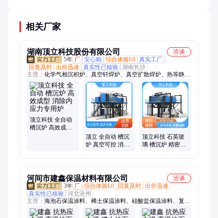
进一步降低能耗15-20%。
相关厂家
湖南顶立科技股份有限公司
洽谈
5年
厂
安心购
综合体验L0
真实工厂
回复及时
出价迅速
真实性已核验
湖南长沙
主营：
化学气相沉积炉、真空钎焊炉、真空扩散焊炉、热等静压
炉、真空烧结炉、真空热压炉、真空石墨化炉、压力烧结炉、钢
带炉、网带炉、脱脂炉、废锂电池处理成套设备、石墨加工
顶立科技 全自动
槽沉炉 高效成型
消除内应力专用
顶立 全自动 槽沉
顶立科技 石英玻
炉
炉 真空可控 消除
璃 槽沉炉 精密控
内应力专用炉
温 消除内应力专
用炉
河间市建鑫保温材料有限公司
洽谈
3年
厂
综合体验L0
回复及时
出价迅速
真实性已核验
河北沧州
主营：
海泡石保温涂料、稀土保温涂料、硅酸盐保温涂料、复合
硅酸盐保温涂料、石棉水泥、石棉绒、防火保温石棉、火炕保温