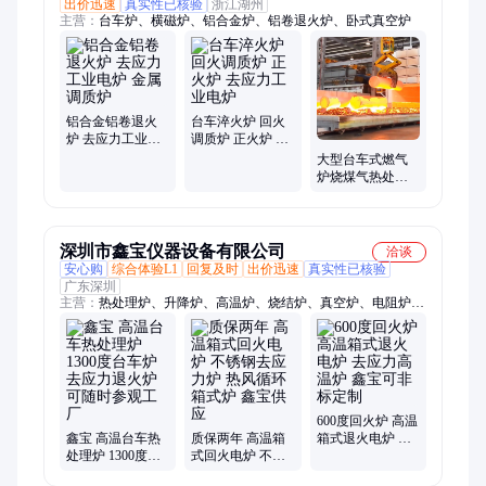
出价迅速
真实性已核验
浙江湖州
主营：
台车炉、横磁炉、铝合金炉、铝卷退火炉、卧式真空炉
铝合金铝卷退火
台车淬火炉 回火
炉 去应力工业电
调质炉 正火炉 去
炉 金属调质炉
应力工业电炉
大型台车式燃气
炉烧煤气热处理
炉去应力退火能
耗环保指标控温
精度
深圳市鑫宝仪器设备有限公司
洽谈
安心购
综合体验L1
回复及时
出价迅速
真实性已核验
广东深圳
主营：
热处理炉、升降炉、高温炉、烧结炉、真空炉、电阻炉、
淬火炉、箱式炉、加热炉、回火炉、台车炉、陶瓷烧结炉、高温
烧结炉、真空电炉、箱式电阻炉、箱式电炉、高温电炉、退火
炉、高温升降炉、高温箱式炉、高温台车炉、高温热处理炉、工
业电炉、高温退火炉
600度回火炉 高温
鑫宝 高温台车热
质保两年 高温箱
箱式退火电炉 去
处理炉 1300度台
式回火电炉 不锈
应力高温炉 鑫宝
车炉 去应力退火
钢去应力炉 热风
可非标定制