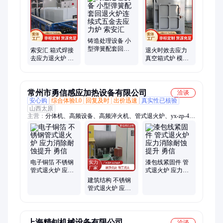
银炉、淬火炉、回转窑、旋转窑、隧道窑
铸造处理设备 小
型弹簧配套回退
索安汇 箱式焊接
退火时效去应力
火炉连续式五金
去应力退火炉 箱
真空箱式炉 模具
去应力炉 索安汇
式式电阻炉 工业
热处理 铜片 气氛
炉
保护 索安汇
常州市勇信感应加热设备有限公司
洽谈
安心购
综合体验L0
回复及时
出价迅速
真实性已核验
山西太原
主营：
分体机、高频设备、高频淬火机、管式退火炉、yx-zp-45/
中频电源、yx-zp-300中频电源
电子铜箔 不锈钢
漆包线紧固件 管
管式退火炉 应力
式退火炉 应力消
消除耐蚀提升 勇
除耐蚀提升 勇信
建筑结构 不锈钢
信
管式退火炉 应力
消除耐蚀提升 勇
信
上海精钊机械设备有限公司
洽谈