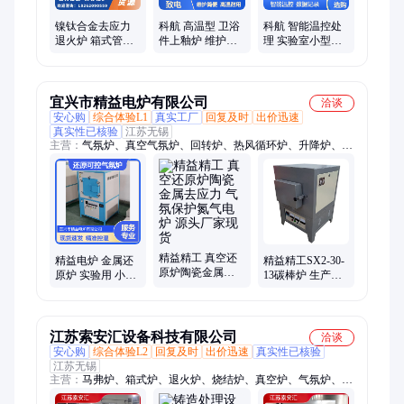
镍钛合金去应力
科航 高温型 卫浴
科航 智能温控处
退火炉 箱式管式
件上釉炉 维护简
理 实验室小型气
炉 钴铬合金材料
单 连续作业生产
氛炉 数据记录完
大动脉血管支架
善 精准温控热处
供应
理
宜兴市精益电炉有限公司
洽谈
安心购
综合体验L1
真实工厂
回复及时
出价迅速
真实性已核验
江苏无锡
主营：
气氛炉、真空气氛炉、回转炉、热风循环炉、升降炉、实
验气氛炉、工业窑炉、保护气氛炉、箱式电炉、管式电炉、氢气
炉、氮气炉、实验电炉、推板炉、推板窑、陶瓷电窑、回转窑
精益精工 真空还
精益电炉 金属还
精益精工SX2-30-
原炉陶瓷金属去
原炉 实验用 小型
13碳棒炉 生产用
应力 气氛保护氮
还原可控气氛炉
高温电加热炉 小
气电炉 源头厂家
热处理炉去应力
批量生产用 可定
现货
现货
制
江苏索安汇设备科技有限公司
洽谈
安心购
综合体验L2
回复及时
出价迅速
真实性已核验
江苏无锡
主营：
马弗炉、箱式炉、退火炉、烧结炉、真空炉、气氛炉、实
验炉、煅烧炉、推板炉、高温炉、排胶炉、台车炉、网带炉、烧