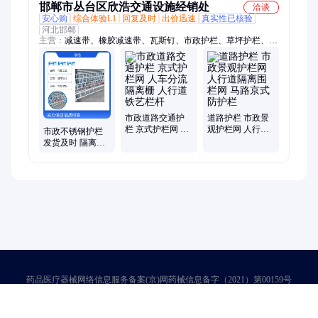
邯郸市丛台区欣浩交通设施经销处
洽谈
安心购
综合体验L1
回复及时
出价迅速
真实性已核验
河北邯郸
主营：
减速带、橡胶减速带、瓦斯钉、市政护栏、草坪护栏、爆
闪灯、仿真警车、可移动红绿灯、警示柱、轮廓标、凸面镜、箭
头灯、高水马、黄闪红慢、防撞垫、膨胀螺丝、警示灯、减速带
钉、防撞桶、隔离墩、警戒线、标志牌、广角镜、橡胶护角、防
眩板
市政道路交通护
道路护栏 市政景
栏 京式护栏网 人
观护栏网 人行道
市政不锈钢护栏
车分流隔离栅 人
隔离围栏网 马路
发货及时 隔离防
行道铁艺栏杆
京式防护栏
护栏 结实耐用 来
图定制京式护栏
网
药品医疗器械网络信息服务备案(京)网药械信息备字（2021）第00159号
京ICP证030173号
京公网安备11000002000001号