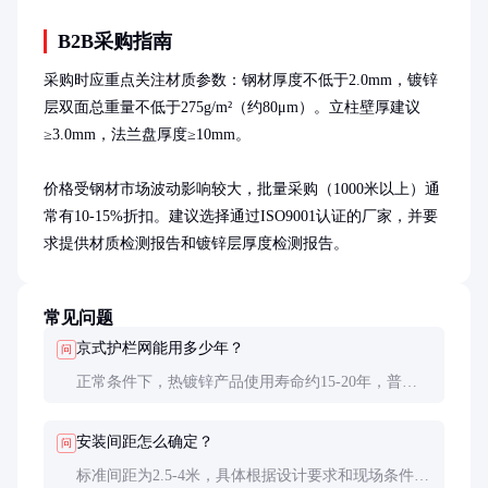
B2B采购指南
采购时应重点关注材质参数：钢材厚度不低于2.0mm，镀锌
层双面总重量不低于275g/m²（约80μm）。立柱壁厚建议
≥3.0mm，法兰盘厚度≥10mm。

价格受钢材市场波动影响较大，批量采购（1000米以上）通
常有10-15%折扣。建议选择通过ISO9001认证的厂家，并要
求提供材质检测报告和镀锌层厚度检测报告。
常见问题
京式护栏网能用多少年？
问
正常条件下，热镀锌产品使用寿命约15-20年，普通
喷塑产品约8-10年。沿海地区因盐雾腐蚀严重，寿命
可能缩短30%左右。
安装间距怎么确定？
问
标准间距为2.5-4米，具体根据设计要求和现场条件调