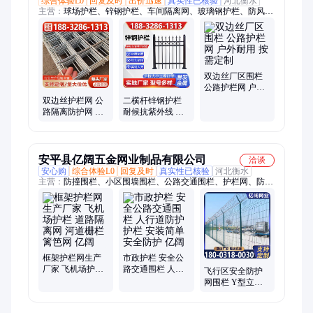
综合体验L0
回复及时
出价迅速
真实性已核验
河北衡水
主营：
球场护栏、锌钢护栏、车间隔离网、玻璃钢护栏、防风抑
尘网
双边丝厂区围栏
公路护栏网 户外
耐用 按需定制
双边丝护栏网 公
二横杆锌钢护栏
路隔离防护网 厂
耐候抗紫外线 户
区果园围栏网 现
外围栏 货源充足
货厂家供应
誉发
安平县亿阔五金网业制品有限公司
洽谈
安心购
综合体验L0
回复及时
真实性已核验
河北衡水
主营：
防撞围栏、小区围墙围栏、公路交通围栏、护栏网、防护
护栏、铁丝网围墙、铁丝网围栏、公路市政护栏、公路框架护
栏、防爬围墙护栏、庭院围墙护栏、防护道路隔离栅
框架护栏网生产
市政护栏 安全公
厂家 飞机场护栏
路交通围栏 人行
飞行区安全防护
道路隔离网 河道
道防护护栏 安装
网围栏 Y型立柱
栅栏篱笆网 亿阔
简单 安全防护 亿
监区钢网墙 镀锌
阔
菱形刀片刺绳隔