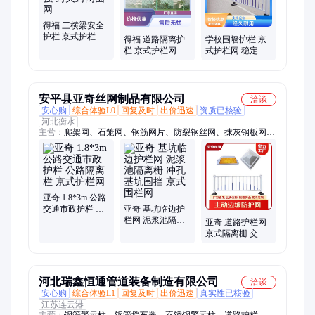
板、下水道盖板、筛板
得福 三横梁安全
护栏 京式护栏网
得福 道路隔离护
学校围墙护栏 京
耐候性强 封关封
栏 京式护栏网 高
式护栏网 稳定性
闭围网
强度 金属防护网
好 市政道理安全
栏杆 得福
安平县亚奇丝网制品有限公司
洽谈
安心购
综合体验L0
回复及时
出价迅速
资质已核验
河北衡水
主营：
爬架网、石笼网、钢筋网片、防裂钢丝网、抹灰钢板网、
重型钢板网、镀锌电焊网、地坪钢丝网片、工程钢丝网片、基坑
护栏网、钢笆片
亚奇 1.8*3m 公路
交通市政护栏 公
亚奇 基坑临边护
路隔离栏 京式护
栏网 泥浆池隔离
亚奇 道路护栏网
栏网
栅 冲孔基坑围挡
京式隔离栅 交通
京式围栏网
设施防撞栏 安全
隔离防护
河北瑞鑫恒通管道装备制造有限公司
洽谈
安心购
综合体验L1
回复及时
出价迅速
真实性已核验
江苏连云港
主营：
钢管警示柱、钢管挡车器、不锈钢警示柱、道路护栏、可