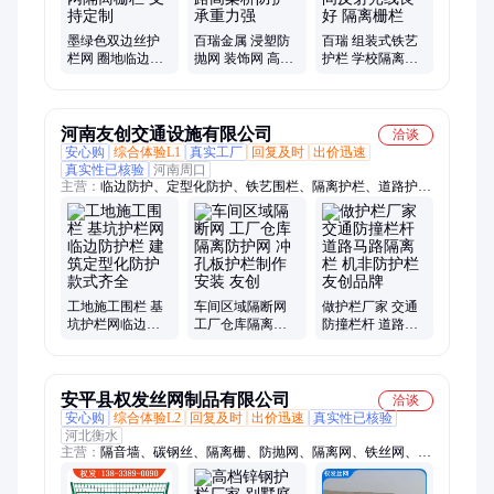
墨绿色双边丝护
百瑞金属 浸塑防
百瑞 组装式铁艺
栏网 圈地临边围
抛网 装饰网 高速
护栏 学校隔离栏
栏 焊接网隔离栅
公路铁路高架桥
道路 夜间反射光
栏 支持定制
防护 承重力强
线良好 隔离栅栏
河南友创交通设施有限公司
洽谈
安心购
综合体验L1
真实工厂
回复及时
出价迅速
真实性已核验
河南周口
主营：
临边防护、定型化防护、铁艺围栏、隔离护栏、道路护
栏、铁马护栏、基坑护栏、锌钢围墙护栏、马路交通护栏、铸铁
护栏、pvc护栏、草坪护栏、绿化护栏、运动场防护网、波形梁
护栏、活动护栏、车间隔离网、仓库隔离网、锌钢护栏、铁艺护
栏、围墙护栏、篮球场围网、车间围栏、工厂室内围栏、铁艺栅
栏
工地施工围栏 基
车间区域隔断网
做护栏厂家 交通
坑护栏网临边防
工厂仓库隔离防
防撞栏杆 道路马
护栏 建筑定型化
护网 冲孔板护栏
路隔离栏 机非防
防护 款式齐全
制作安装 友创
护栏 友创品牌
安平县权发丝网制品有限公司
洽谈
安心购
综合体验L2
回复及时
出价迅速
真实性已核验
河北衡水
主营：
隔音墙、碳钢丝、隔离栅、防抛网、隔离网、铁丝网、护
栏网、防落网、防坠网、钢板网、钢筋网、防眩网、防护网、桥
梁网、防掉落网、防落物网、机场护栏、锌钢护栏、防炫目网、