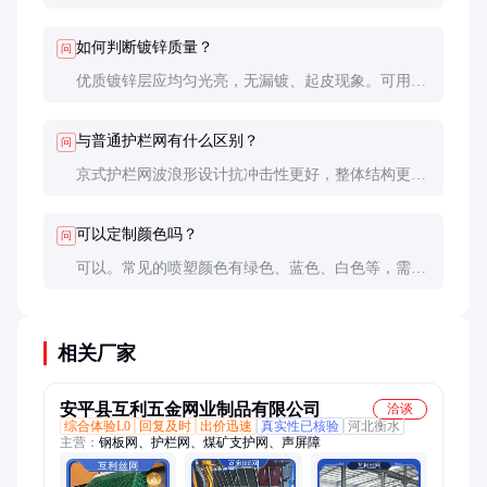
整。交通流量大或风险高的区域建议缩小间距。
如何判断镀锌质量？
问
优质镀锌层应均匀光亮，无漏镀、起皮现象。可用磁
性测厚仪检测，双面总厚度应≥80μm。正规厂家应能
提供镀锌层检测报告。
与普通护栏网有什么区别？
问
京式护栏网波浪形设计抗冲击性更好，整体结构更牢
固。普通护栏网多为网格状，防护性和耐久性相对较
差，但价格更低。
可以定制颜色吗？
问
可以。常见的喷塑颜色有绿色、蓝色、白色等，需额
外增加10-15%成本。特殊颜色需确认色差范围和耐候
性指标。
相关厂家
安平县互利五金网业制品有限公司
洽谈
综合体验L0
回复及时
出价迅速
真实性已核验
河北衡水
主营：
钢板网、护栏网、煤矿支护网、声屏障