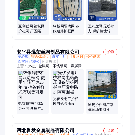
互利丝网 钢板网
钢板网隔离网 市
互利丝网 无松涨
护栏网 厂区隔离
政道路护栏网 体
力 煤矿热镀锌经
围栏 市政防护栏
育场围栏 互利丝
纬网 围栏 网孔均
规格齐全
网 厂家供货
匀
安平县温荣丝网制品有限公司
洽谈
安心购
综合体验L0
真实工厂
回复及时
出价迅速
真实性已核验
河北衡水
主营：
护栏、金属网、不锈钢网、声屏障
光伏发电厂护栏
热镀锌护栏网双
网电站高压设备
球场护栏网厂家
边框网 使用年限
防护网栏电厂发
体育场围网操场
可达25年 支持各
电防护隔离围栏
运动场围栏勾花
种样式有现货可
网定制高尔夫球
定制
场网
河北誉发金属制品有限公司
洽谈