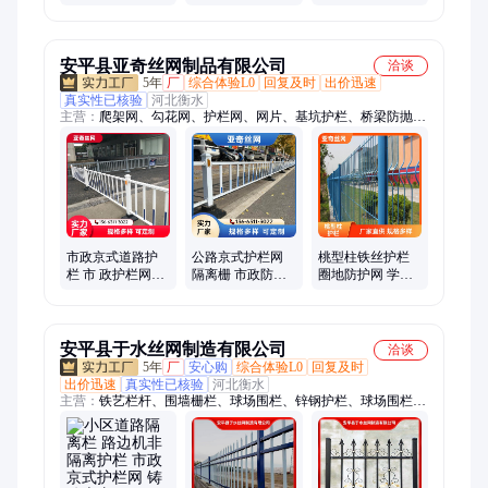
式圆钢护栏网
栏 人车分流隔离
栏网 城市道路u型
栅
交通护栏
安平县亚奇丝网制品有限公司
洽谈
5年
厂
综合体验L0
回复及时
出价迅速
真实性已核验
河北衡水
主营：
爬架网、勾花网、护栏网、网片、基坑护栏、桥梁防抛
网、冲孔网、钢板网、铁路护栏网、防风抑尘网、钢丝网、电梯
安全门、装配式围挡、施工围挡
市政京式道路护
公路京式护栏网
桃型柱铁丝护栏
栏 市 政护栏网厂
隔离栅 市政防撞
圈地防护网 学校
家 公路工程围栏
栏杆 停车场防撞
工厂公路隔离防
亚奇
围栏 亚奇一诺
护网 亚奇一诺
安平县于水丝网制造有限公司
洽谈
5年
厂
安心购
综合体验L0
回复及时
出价迅速
真实性已核验
河北衡水
主营：
铁艺栏杆、围墙栅栏、球场围栏、锌钢护栏、球场围栏
网、球场围网、围墙护栏、铁艺护栏、小区围栏