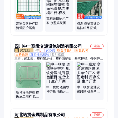
镀锌钢板、镀锌钢管、铁艺栅栏、铁艺栏杆、铁艺围墙、铁艺围
栏
高档锌钢护栏厂
家 别墅庭院围墙
高速公路护栏网
权发 桥梁高速公
栅栏 表面光滑整
河道防护隔离网
路防眩网 防炫目
洁 围墙栏杆 权发
厂区圈地围栏 现
隔离栅 生产货期
货现发
短 安装便捷
四川中一联发交通设施制造有限公司
洽谈
5年
厂
安心购
综合体验L0
回复及时
出价迅速
真实性已核验
四川成都
主营：
施工架、塑料警示柱、塑料防护板、基坑护栏、锌钢护
栏、道路护栏网、防冲撞护栏、人形过街护栏、花园草坪护栏、
中央隔离护栏、钢管挡车杆、钢管警示柱、桥梁防撞栏杆、固定
反光路桩、市政施工围栏、交通防撞设施、彩钢铁皮围挡、高速
公路指示牌、标志牌、铁马、防撞柱、减速带、路锥、水马、限
高架
中一联发 道路铁
中一联发 交通设
马护栏 地铁分流
施路障 机关单位
铁马移动护栏 市
围挡 颜色醒目 送
厂区 来图定制 库
政施工围栏 临时
货上门 生产厂商
存充足 生产厂家
隔离护栏网 中一
联发
河北诺贯金属制品有限公司
洽谈