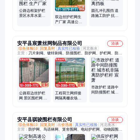
音墙、非分流防撞栏杆
公路边框架护栏
圆孔冲孔围挡 道
景区水库水渠防
路施工防护 抗风
双边丝护栏网生
护网铁栅栏 安全
抗压 美观实用 工
产厂家 高速公路
隔离围栏 生产厂
程隔离挡板
防护网 圈山圈地
家
光伏围栏网
安平县宸萧丝网制品有限公司
洽谈
综合体验L0
回复及时
真实性已核验
河北衡水
主营：
刀片刺绳、镀锌刺绳、防撞围栏、防护网、护栏网、防护
护栏、防护栏杆、锌钢护栏、刀片刺网、市政护栏、铁丝网围
栏、铁丝网围墙、锌钢铁艺护栏、锌钢围墙护栏、滚笼网围墙刀
片、防攀爬围栏、隔离围墙栏杆、小区别墅围栏、围墙隔离栅
栏、高铁防护栅栏、庭院围墙栏杆、厂区隔离栅栏、防护道路隔
离栅
市政护栏 道路中
间防撞围栏 城市
公路双边丝护栏
工程荷兰网焊接
机非隔离防护栏
网 景区围栏网 圈
网隔离栅农场园
杆 宸萧
地光伏隔离网栏
林工地隔离双边
宸萧丝网
丝护栏厂家批发
安平县骐骏围栏有限公司
洽谈
综合体验L0
回复及时
出价迅速
真实性已核验
河北衡水
主营：
防护网、鸟语林网、笼舍围网、电站护栏网、动物园围
网、网片不锈钢、不锈钢绳网、国家电网围栏、钢丝绳、景观栅