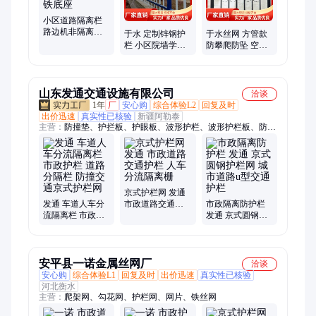
小区道路隔离栏
路边机非隔离护
于水 定制锌钢护
于水丝网 方管款
栏 市政京式护栏
栏 小区院墙学校
防攀爬防坠 空调
网 铸铁底座
隔离栏杆 工地方
热镀锌锌钢护栏
管铁艺栅栏
生产定制
山东发通交通设施有限公司
洽谈
1年
厂
安心购
综合体验L2
回复及时
出价迅速
真实性已核验
新疆阿勒泰
主营：
防撞垫、护拦板、护眼板、波形护栏、波形护栏板、防护
栏、护栏立柱、安全护栏、防护护栏、双波护栏、梁钢护栏、减
震护栏、防撞护栏、桥梁护栏、道路护栏、护栏支架、护栏钢
板、山崖护栏、防眩板、遮光板、防撞栏、防撞设施、防撞围
栏、钢板围栏、防撞钢板
京式护栏网 发通
发通 车道人车分
市政道路交通护
市政隔离防护栏
流隔离栏 市政护
栏 人车分流隔离
发通 京式圆钢护
栏 道路分隔栏 防
栅
栏网 城市道路u型
撞交通京式护栏
交通护栏
网
安平县一诺金属丝网厂
洽谈
安心购
综合体验L1
回复及时
出价迅速
真实性已核验
河北衡水
主营：
爬架网、勾花网、护栏网、网片、铁丝网