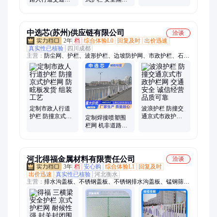
撞隔离栏 京式护
栏 高速公路推拉
栏网 轩宏栏杆
式伸缩护栏网
中选芯(苏州)供应链有限公司
洽谈
2年
档
综合体验L0
回复及时
出价迅速
真实性已核验
四川成都
主营：
防尘网、护栏、波形护栏、边坡防护网、市政护栏、石笼
网、隔离网、围栏、声屏障、钢格板
定制市政人行道
波浪护栏 防撞交
护栏 防撞京式护
通京式市政护栏
定制焊接喷塑围
栏网 防眩板发货
网 交通安全 诚信
栏网 机非道路京
组装工艺
经营 品质可靠
式隔离栏 带反光
标市政护栏
河北得福金属材料有限责任公司
洽谈
3年
档
安心购
综合体验L1
回复及时
出价迅速
真实性已核验
河北衡水
主营：
排水沟盖板、不锈钢盖板、不锈钢排水沟盖板、锰钢筛
网、不锈钢防坠网、采光带防护网、雨水篦子、地沟盖板、成品
沟盖板、水篦子、镀锌水沟盖板、下水道篦子、铸钢盖板、铸钢
水篦子、铸钢格栅板、铸钢井盖、不锈钢筛板、光伏走道板、锌
铝镁走道板、防滑板、鳄鱼嘴防滑板、铝合金防滑板、鱼眼防滑