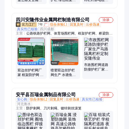
网铁路框架铁丝
栏防坠网 菱形隔
组装式锌钢楼梯
网养殖果园防护
离防护网
扶手 卓振丝网
围栏
四川安隆伟业金属网栏制造有限公司
洽谈
7年
厂
综合体验L1
回复及时
出价迅速
真实性已核验
四川成都
主营：
公路铁路护栏网、体育场围栏网、框架护栏网、桥梁防抛
网、工地防护网、球场勾花护栏网、井口防护网、边框护栏网、
锌钢护栏网、机场护栏网、双边护栏网、基坑临时护栏网、铁丝
钢丝网、SNS边坡防护网、勾花网、护栏网、主动被动防护网、
车间仓库隔离网、道路隔离网、防爬伞、小区围栏、树木支撑杆
市政围栏网道路
防撞护栏厂家生
双边丝护栏网厂
喷塑双边丝护栏
产马路隔离栏杆
家 框架防护网 高
网生产 水塘鱼塘
定制 安隆伟业
速公路网生产厂
围挡网 高框架式
家
防护网 安隆
安平县百瑞金属制品有限公司
洽谈
安心购
综合体验L2
回复及时
出价迅速
真实性已核验
河北衡水
主营：
防护刺网、刀片刺绳、镀锌刺丝滚笼