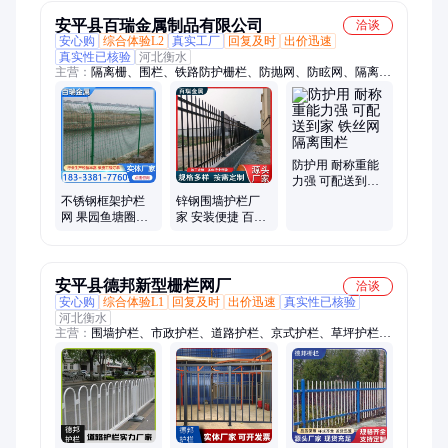
离网
安平县百瑞金属制品有限公司
洽谈
安心购
综合体验L2
真实工厂
回复及时
出价迅速
真实性已核验
河北衡水
主营：
隔离栅、围栏、铁路防护栅栏、防抛网、防眩网、隔离
网、防护网、金属网片、焊接网隔离栅、防护栏杆、电焊网隔离
栅、围栏网、钢筋网、防爬网、机场监狱隔离网、防御网、桥梁
防护网、河道栏杆、桥梁栏杆、围墙栏杆
防护用 耐称重能
力强 可配送到家
铁丝网隔离围栏
不锈钢框架护栏
锌钢围墙护栏厂
网 果园鱼塘圈地
家 安装便捷 百瑞
铁丝网 隔离网 高
金属 住宅院区用
速公路护栏
防爬栅
安平县德邦新型栅栏网厂
洽谈
安心购
综合体验L1
回复及时
出价迅速
真实性已核验
河北衡水
主营：
围墙护栏、市政护栏、道路护栏、京式护栏、草坪护栏、
桥梁护栏、阳台护栏