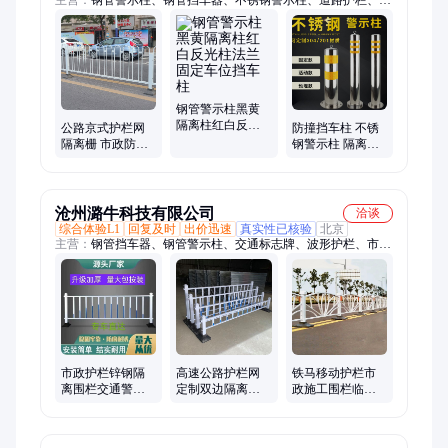
拆卸警示柱、不锈钢升降柱、玻璃钢标志桩、反光警示柱、钢管
铁立柱、防撞警示柱、钢管隔离柱、水泥标志桩、水泥百米桩、
标志牌标志杆、PVC标志桩、下有电缆标志桩、停车位防撞柱、
公路界标志桩
钢管警示柱黑黄
隔离柱红白反光
公路京式护栏网
防撞挡车柱 不锈
柱法兰固定车位
隔离栅 市政防撞
钢警示柱 隔离警
挡车柱
栏杆 道路防护栏
示桩 道口立柱
沧州潞牛科技有限公司
洽谈
综合体验L1
回复及时
出价迅速
真实性已核验
北京
主营：
钢管挡车器、钢管警示柱、交通标志牌、波形护栏、市政
护栏、道路标志牌杆、警示柱、玻璃钢标志桩、水泥标志桩
市政护栏锌钢隔
高速公路护栏网
铁马移动护栏市
离围栏交通警示
定制双边隔离围
政施工围栏临时
防撞栏京式护栏
栏京式护栏板
隔离护栏网京式
网
护栏杆