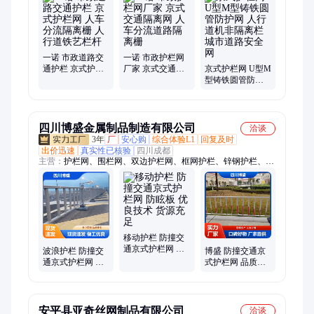
一诺 市政道路交
一诺 市政护栏网
通护栏 京式护栏
厂家 京式交通隔
京式护栏网 U型M
网 人车分流隔离
离网 人车分流道
型铸铁圆管防护
栅 人行道铁艺栏
路隔离栅
网 人行道机非隔
杆
离栏 城市道路安
全网
四川博盛金属制品制造有限公司
洽谈
3年
厂
安心购
综合体验L1
回复及时
出价迅速
真实性已核验
四川成都
主营：
护栏网、围栏网、双边护栏网、框网护栏、锌钢护栏、建
筑网片、桃形柱护栏、边坡防护网、石笼网、防抛网、基坑护
栏、勾花网、桃柱型护栏、边框护栏、人行道防护栏、爬刺网、
球场围栏网、市政道路护栏网、框架护栏网、铁丝网围栏、钢格
板、钢格栅
移动护栏 防撞交
通京式护栏网 防
波浪护栏 防撞交
博盛 防撞交通京
眩板 优良技术 货
通京式护栏网 交
式护栏网 品质优
源充足
通安全 诚信经营
先 发货迅速 品类
品质可靠 有口皆
齐全
碑
安平县亚奇丝网制品有限公司
洽谈