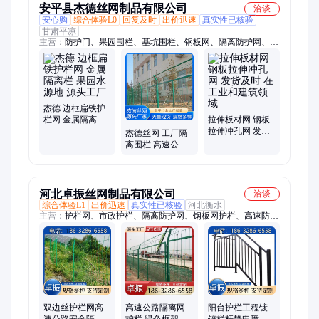
安平县杰德丝网制品有限公司
洽谈
安心购
综合体验L0
回复及时
出价迅速
真实性已核验
甘肃平凉
主营：
防护门、果园围栏、基坑围栏、钢板网、隔离防护网、监
狱防护网、公路护栏网、小区防护栏、施工临时围挡
杰德 边框扁铁护
栏网 金属隔离栏
拉伸板材网 钢板
果园水源地 源头
拉伸冲孔网 发货
杰德丝网 工厂隔
工厂
及时 在工业和建
离围栏 高速公路
筑领域
防护栏 户外 可以
加工
河北卓振丝网制品有限公司
洽谈
综合体验L1
出价迅速
真实性已核验
河北衡水
主营：
护栏网、市政护栏、隔离防护网、钢板网护栏、高速防眩
网、安全警示护栏、金属密纹护栏、市政道路护栏、高速公路隔
离带
双边丝护栏网高
高速公路隔离网
阳台护栏工程镀
速公路安全隔离
护栏 绿色框架护
锌栏杆静电喷涂