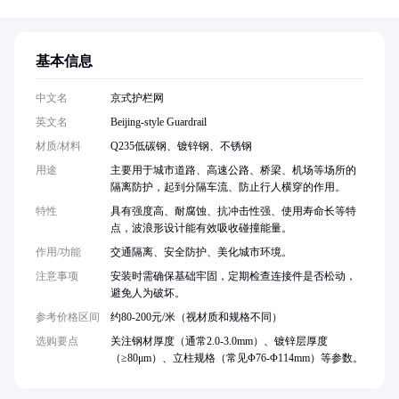
基本信息
中文名
京式护栏网
英文名
Beijing-style Guardrail
材质/材料
Q235低碳钢、镀锌钢、不锈钢
用途
主要用于城市道路、高速公路、桥梁、机场等场所的
隔离防护，起到分隔车流、防止行人横穿的作用。
特性
具有强度高、耐腐蚀、抗冲击性强、使用寿命长等特
点，波浪形设计能有效吸收碰撞能量。
作用/功能
交通隔离、安全防护、美化城市环境。
注意事项
安装时需确保基础牢固，定期检查连接件是否松动，
避免人为破坏。
参考价格区间
约80-200元/米（视材质和规格不同）
选购要点
关注钢材厚度（通常2.0-3.0mm）、镀锌层厚度
（≥80μm）、立柱规格（常见Φ76-Φ114mm）等参数。