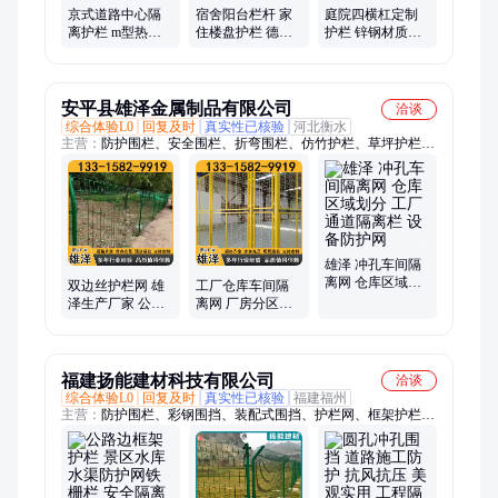
京式道路中心隔
宿舍阳台栏杆 家
庭院四横杠定制
离护栏 m型热镀
住楼盘护栏 德邦
护栏 锌钢材质防
锌市政围栏定做
栅栏 生产加工
攀爬喷塑围墙栅
德邦栅栏
栏 公园景区适用
安平县雄泽金属制品有限公司
洽谈
综合体验L0
回复及时
真实性已核验
河北衡水
主营：
防护围栏、安全围栏、折弯围栏、仿竹护栏、草坪护栏、
公路护栏网、桃型柱护栏、隔离防护网、车间隔离网、塑钢护栏
网、分隔护栏网、圈地框架网、车间隔离护栏、分区隔离护栏、
双边丝护栏网、桃型柱机场护栏、节管围栏、仓库围栏、花池隔
离栏杆、花草隔离栅栏、道路铁艺围栏、河道框架围栏、仿真竹
节栏杆、花园铁艺围栏
雄泽 冲孔车间隔
离网 仓库区域划
双边丝护栏网 雄
工厂仓库车间隔
分 工厂通道隔离
泽生产厂家 公路
离网 厂房分区隔
栏 设备防护网
高速安全隔离网
离护栏 安全防护
浸塑包塑绿色防
焊接网 安装方便
护网
福建扬能建材科技有限公司
洽谈
综合体验L0
回复及时
真实性已核验
福建福州
主营：
防护围栏、彩钢围挡、装配式围挡、护栏网、框架护栏、
铁艺护栏、隔离防护网、车间隔离网、市政道路护栏、基坑临边
护栏、庭院锌钢护栏、高速公路防护网、焊接网隔离栅栏、公路
隔音墙、电缆沟盖板、彩钢扣围挡、防风冲孔围挡、道路冲孔围
栏、异形钢格栅板、工程隔离挡板、施工隔离围挡、吸音降噪隔