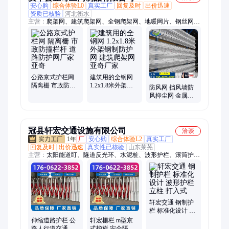
安心购
综合体验L0
真实工厂
回复及时
出价迅速
资质已核验
河北衡水
主营：
爬架网、建筑爬架网、全钢爬架网、地暖网片、钢丝网
片、钢筋网片、脚手架爬架网、外架钢板网片、喷塑爬架网、爬
架防护网、脚手架钢板网、钢制爬架网、建筑防护网、镀锌钢丝
网片、外架钢制防护网、护栏网、冲孔网片、桥梁防抛网、公路
防眩网、车间隔离网、高速护栏网、新型围挡网、脚手架钢笆
片、装配式围挡
公路京式护栏网
建筑用的全钢网
隔离栅 市政防撞
1.2x1.8米外架钢
防风网 挡风墙防
栏杆 道路防护网
制防护网 建筑爬
风抑尘网 金属防
厂家亚奇
架网亚奇厂家
尘网厂家 亚奇
冠县轩宏交通设施有限公司
洽谈
1年
厂
安心购
综合体验L2
真实工厂
回复及时
出价迅速
真实性已核验
山东莱芜
主营：
太阳能道盯、隧道反光环、水泥桩、波形护栏、滚筒护
栏、桥梁护栏、伸缩护栏、反光膜、玻璃钢柱帽、轮廓标、光伏
螺栓、钢管警示桩、防眩板、防撞垫
轩宏交通 钢制护
栏 标准化设计 波
形护栏立柱 打入
伸缩道路护栏 公
轩宏栅栏 m型京
式
路人行道交通防
式护栏 安全隔离