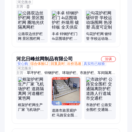
河北衡水
主营：
[]
公路双边丝护栏
丰卓 锌钢护栏门
勾花护栏网 镀锌
网 景区围栏网 圈
4s店围墙护栏 外
管 学校运动场围
地光伏隔离网栏
墙用 镀锌板 全天
网 热浸塑 高度可
供应
定制
河北日峰丝网制品有限公司
洽谈
安心购
综合体验L2
回复及时
出价迅速
真实性已核验
河北衡水
主营：
草坪护栏、锌钢护栏、球场护栏、市政护栏、车间隔离
网、冲孔车间隔离网、框网护栏、桥梁护栏、花坛围栏
框架护栏网生产
市政护栏 公路安
厂家 飞机场护栏
全围栏 交通隔离
道路市政景观护
道路隔离网 河道
防护栏 道路人行
栏 马路安全围栏
栅栏篱笆网
道城市交通栏
交通防撞公路隔
离防护栏 无缝打
磨