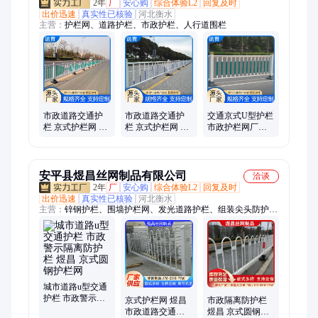
2年
厂
安心购
综合体验L2
回复及时
出价迅速
真实性已核验
河北衡水
主营：
护栏网、道路护栏、市政护栏、人行道围栏
市政道路交通护
市政道路交通护
交通京式U型护栏
栏 京式护栏网 人
栏 京式护栏网 人
市政护栏网厂家
车分流隔离栅 人
车分流隔离栅 人
公路防撞围栏 人
行道栏杆
行道栏杆
行道机非防护栏
杆
安平县煜昌丝网制品有限公司
洽谈
2年
厂
安心购
综合体验L2
回复及时
出价迅速
真实性已核验
河北衡水
主营：
锌钢护栏、围墙护栏网、发光道路护栏、组装尖头防护
栏、方管围栏、尖枪围栏、小区别墅围栏
城市道路u型交通
护栏 市政警示隔
京式护栏网 煜昌
市政隔离防护栏
离防护栏 煜昌 京
市政道路交通护
煜昌 京式圆钢护