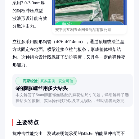
采用2.0-3.0mm厚
的钢板冲压成型，
波浪形设计能有效
分散冲击力。

安平县互利五金网业制品有限公司
立柱多采用圆形钢管（Φ76-Φ114mm），通过预埋或法兰盘
方式固定在地面。横梁连接立柱与板条，形成整体框架结
构。这种组合设计既保证了防护强度，又具备一定的弹性变
形能力。
商家经验
真实案例 · 安全可信
6的膨胀螺丝用多大钻头
本文解答了6mm膨胀螺丝匹配的麻花钻尺寸问题，详细解释了选
择钻头的依据、实际操作技巧以及常见误区，帮助读者高效完成
安装工作。
主要特点
抗冲击性能突出，测试表明能承受约50kJ/m的能量冲击而不