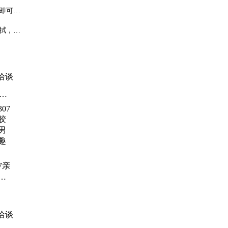
即可。
拭，避
洽谈
时
感
7亲
锁
性
阳
洽谈