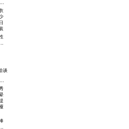
用
、
、
、
高
性
女
式
洽谈
指
宝
连
润
棒
乳