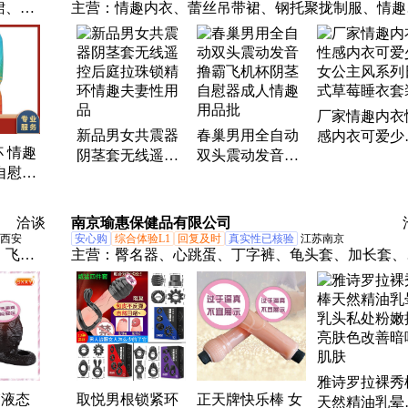
裙、锁
主营：
情趣内衣、蕾丝吊带裙、钢托聚拢制服、情趣
棒、自
品、飞机杯、延时喷剂、延时湿巾、伸缩棒、自慰器
贴、精
润滑油、润滑液、震动棒、内衣裤、润滑剂、延时膏
器、内
吊带裙、锁精环、喷雾剂、油喷剂、精华素、高潮液
男用情趣用品、女用情趣用品、男用延时喷剂、女用
厂家情趣内衣
潮液
新品男女共震器
春巢男用全自动
感内衣可爱少
 情趣
阴茎套无线遥控
双头震动发音撸
公主风系列日
自慰器
后庭拉珠锁精环
霸飞机杯阴茎自
草莓睡衣套装
器 成人
情趣夫妻性用品
慰器成人情趣用
品批
洽谈
南京瑜惠保健品有限公司
西安
安心购
综合体验L1
回复及时
真实性已核验
江苏南京
、飞机
主营：
臀名器、心跳蛋、丁字裤、龟头套、加长套、
、前列
趣套、手指套、狼结套、水晶套、双响炮、魔力棒、
贝兔、兔兔蛋、欢乐棒、震动棒、自慰器、黑喷剂、
裤袜、润滑油、油喷剂、震动器、口娇水、双跳蛋、
滑液、厨娘装
雅诗罗拉裸秀
Y液态
取悦男根锁紧环
正天牌快乐棒 女
天然精油乳晕