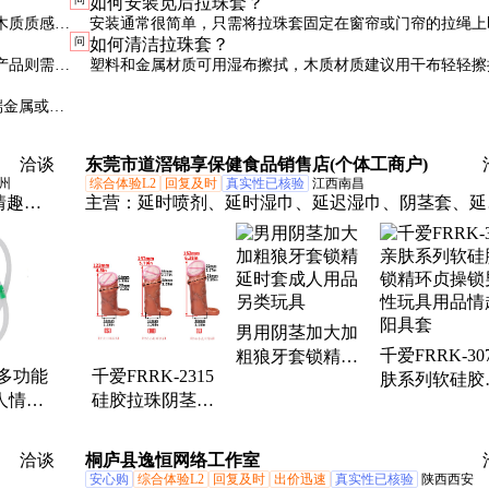
如何安装觅后拉珠套？
木质质感好
安装通常很简单，只需将拉珠套固定在窗帘或门帘的拉绳上
问
如何清洁拉珠套？
具体步骤可参考产品说明书或在线教程。
产品则需避
塑料和金属材质可用湿布擦拭，木质材质建议用干布轻轻擦
免水分渗入。
端金属或木
洽谈
东莞市道滘锦享保健食品销售店(个体工商户)
州
综合体验L2
回复及时
真实性已核验
江西南昌
情趣用
主营：
延时喷剂、延时湿巾、延迟湿巾、阴茎套、延
龙水、人体润滑液、加强版喷剂、快感增强凝露、快
增强精油
男用阴茎加大加
千爱FRRK-30
粗狼牙套锁精延
润多功能
千爱FRRK-2315
肤系列软硅胶
时套成人用品另
人情趣
硅胶拉珠阴茎阳
精环贞操锁男
类玩具
清洗器
具套加大款开口
玩具用品情趣
式灌肠
可露头情趣狼牙
具套
洽谈
桐庐县逸恒网络工作室
套
安心购
综合体验L2
回复及时
出价迅速
真实性已核验
陕西西安