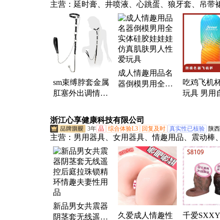
主营：
延时膏、井喷液、心跳蛋、狼牙套、吊带
精环、喷雾剂、伸缩棒、虱立净、清洗液、震动
慰器、润滑油、油喷剂、痔疮膏、断痔膏、晕车
华素、高潮液、润滑液、振动棒、矫正器、奶名
衣裤、润滑剂
成人情趣用品名
sm束缚脖套金属
吃鸡飞机杯
器倒模男用全实
肛塞外出调情趣
玩具 男用
体硅胶娃娃娃仿
性用品女用肛门
倒模 锻炼
真肌肤男人性爱
肛器后庭拉珠后
性用品
玩具
浙江心享健康科技有限公司
入
3年
品
综合体验L3
回复及时
真实性已核验
陕西
主营：
男用器具、女用器具、情趣用品、震动棒
杯、实体娃娃、名器倒模、情趣跳蛋、延时喷剂
腺按摩器、润滑剂、充气娃娃、后庭用品
新品男女共震器
久爱成人情趣性
千爱SXX
阴茎套无线遥控