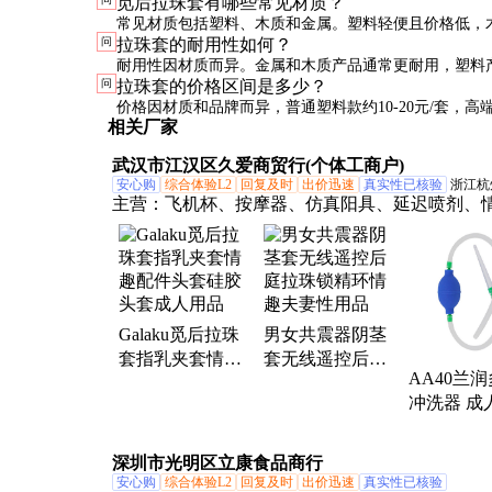
觅后拉珠套有哪些常见材质？
常见材质包括塑料、木质和金属。塑料轻便且价格低，
问
拉珠套的耐用性如何？
但价格较高，金属耐用且显高档。
耐用性因材质而异。金属和木质产品通常更耐用，塑料
问
拉珠套的价格区间是多少？
免长时间暴晒或高温环境。
价格因材质和品牌而异，普通塑料款约10-20元/套，高
相关厂家
质款约30-50元/套。
武汉市江汉区久爱商贸行(个体工商户)
安心购
综合体验L2
回复及时
出价迅速
真实性已核验
浙江杭
主营：
飞机杯、按摩器、仿真阳具、延迟喷剂、
品、女用自慰器
Galaku觅后拉珠
男女共震器阴茎
套指乳夹套情趣
套无线遥控后庭
AA40兰
配件头套硅胶头
拉珠锁精环情趣
冲洗器 成
套成人用品
夫妻性用品
用品阴道
两道通球
深圳市光明区立康食品商行
器
安心购
综合体验L2
回复及时
出价迅速
真实性已核验