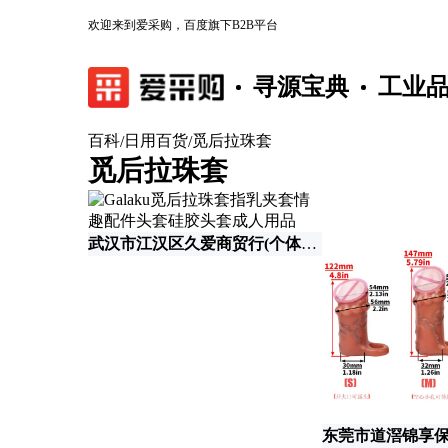
欢迎来到爱采购，百度旗下B2B平台
寻源宝典
工业
百科
日用百货
觅后拉珠套
/
/
觅后拉珠套
武汉市江汉区久爱商贸行(个体工商户)