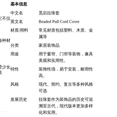
基本信息
中文名
觅后拉珠套
它不仅
英文名
Beaded Pull Cord Cover
材质/用料
常见材质包括塑料、木质、金
属等
每种材
分类
家居装饰品
用途
用于窗帘、门帘等装饰，兼具
美观和实用性。
特性
装饰性强，易于安装，耐用性
高。
风格
现代、简约、复古等多种风格
可选
发展历史
拉珠套作为装饰品的历史可追
溯至古代，现代版本更加多样
化和实用。