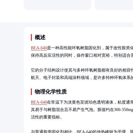
概述
BEA-640
是一种高性能环氧树脂固化剂，属于改性胺类
保持高反应活性的同时，操作窗口相对宽裕，特别适合需
它的分子结构设计使其与多种环氧树脂都有良好的相容
航天、电子封装和高端涂料领域，是许多特种环氧体系
物理化学性质
BEA-640
在常温下为淡黄色至琥珀色透明液体，粘度通常在2
其易于与树脂混合且不易产生气泡。胺值约在300-350mg
活性的重要指标。

与普通胺类固化剂相比，BEA-640的放热峰较为平缓