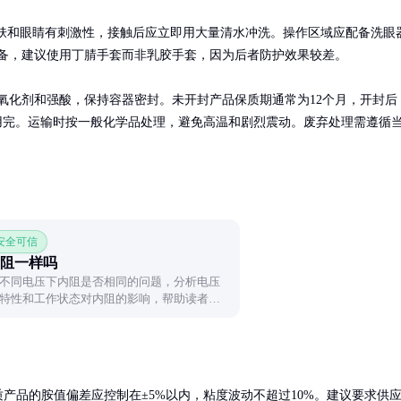
肤和眼睛有刺激性，接触后应立即用大量清水冲洗。操作区域应配备洗眼
备，建议使用丁腈手套而非乳胶手套，因为后者防护效果较差。

氧化剂和强酸，保持容器密封。未开封产品保质期通常为12个月，开封后
用完。运输时按一般化学品处理，避免高温和剧烈震动。废弃处理需遵循
 安全可信
阻一样吗
不同电压下内阻是否相同的问题，分析电压
特性和工作状态对内阻的影响，帮助读者理
素。
产品的胺值偏差应控制在±5%以内，粘度波动不超过10%。建议要求供