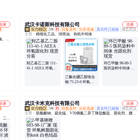
武汉卡诺斯科技有限公司
洽谈
洽谈
速
2年
档
回复及时
出价迅速
真实性已核验
湖北武汉
主营：
精细化工品、润滑油、有机中间体
氯、氢
正丙
、氯乙
羟乙基乙二胺 111-
环己甲酸 98-89-5
41-1 AEEA 环氧固
医药染料中间体 光
化剂 现货分装
固化剂 现货
三氟化硼乙胺络合
物 75-23-0 环氧树
脂潜性固化剂
武汉卡米克科技有限公司
洽谈
洽谈
速
5年
档
回复及时
出价迅速
真实性已核验
湖北武汉
主营：
肌氨酸钠、硫化锰、V50偶氮二异丁脒盐酸盐、固化剂、腰果
8、二戊
酚缩水甘油醚、乙硫氮、二新癸酸二甲基锡、三硫代碳酸钠、PX-
酸、
4MP、芥酸PKO、四氧化三锰
-6、聚