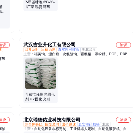
2-甲基咪唑 693-98-
酐
1厂家 现货 环氧树
环氧树
脂固化剂kmk 白色
铸层压
结晶
武汉吉业升化工有限公司
洽谈
洽谈
速
回复及时
出价迅速
真实性已核验
湖北武汉
主营：
福美钠、漂白粉、次氯酸钠、强氯精、漂粉精、DOP、DBP、
环氧固
蛋白胨
全氟三
酸、钨
生物活
可帮忙分装 光固化
剂 UV固化 光引发
剂184 947-19-3 售
后无忧
北京瑞德佑业科技有限公司
洽谈
洽谈
综合体验L1
回复及时
出价迅速
真实性已核验
北京
压油、
主营：
自动化设备非标定制、工业机器人定制、自动化灌胶机、自动