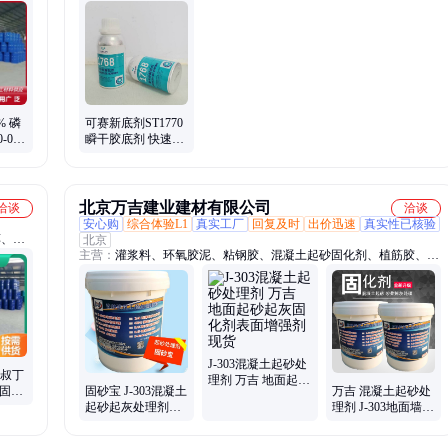
、冰晶
点涂胶设备、自动视觉检测设备、自动打磨设备、自动组装设备、胶
明矾、
粘剂、可赛新、洛德、3M胶水、道康宁、乐泰
% 磷
可赛新底剂ST1770
-0
瞬干胶底剂 快速固
现货可
化增强剂 富乐天山
增粘剂
北京万吉建业建材有限公司
洽谈
洽谈
安心购
综合体验L1
真实工厂
回复及时
出价迅速
真实性已核验
醇、珠
北京
主营：
灌浆料、环氧胶泥、粘钢胶、混凝土起砂固化剂、植筋胶、碳
切削
布胶、环氧灌浆树脂胶、聚合物防水砂浆、聚合物修补砂浆、环氧树
菌液、
脂砂浆、混凝土灌缝胶、界面剂、新旧混凝土界面结合胶、环氧树脂
乳液水泥砂浆、丙乳砂浆、灌注粘钢胶、混凝土回弹增强剂、起砂处
理剂、环氧修补砂浆、环氧树脂胶泥、水泥基渗透结晶防水涂料、混
凝土防碳化涂料、益胶泥、瓷砖粘接剂、水泥自流平、108建筑胶粉
J-303混凝土起砂处
 叔丁
理剂 万吉 地面起砂
光固化
固砂宝 J-303混凝土
万吉 混凝土起砂处
起灰固化剂表面增
6-
起砂起灰处理剂基
理剂 J-303地面墙面
强剂现货
面掉砂固化剂
起灰掉砂固化剂
0.3kg/平米