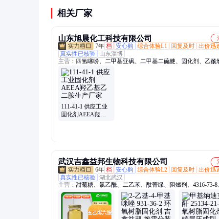
认相容性和固化效果后再批量使用。
相关厂家
山东旭晨化工科技有限公司
7年
档
安心购
综合体验L1
回复及时
出价迅
真实性已核验
山东淄博
主营：
四氢噻吩、二甲基亚砜、二甲基二硫醚、固化剂、乙酰
氟酸、二甲苯、甲酰胺、丙烯腈、正丙醇、水杨酸、甲酸钠、
醛、苯甲醛、丙二腈、二甲基硫醚、硬脂酸、石油醚、水合肼
酸、乙二醛、乙二醇、异戊烷、苯乙烯、仲丁胺、叔丁醇
111-41-1 供应工业
固化剂AEEA羟乙
基乙二胺生产厂家
武汉吉鑫益邦生物科技有限公司
6年
档
安心购
综合体验L2
回复及时
出价迅
真实性已核验
湖北武汉
主营：
甜菊糖、氯乙酰、二乙苯、酞菁绿、阻燃剂、4316-73-
烯、单甲醚、硫酸锂、4861-19-2、大理石、1192-62-7、羊脂
7783-40-6、磷酸氢、8002-74-2、7782-61-8、龙脑油、2842-44
甘油、二聚酸、戊二醇、聚醚f68、磺化油、1310-58-3