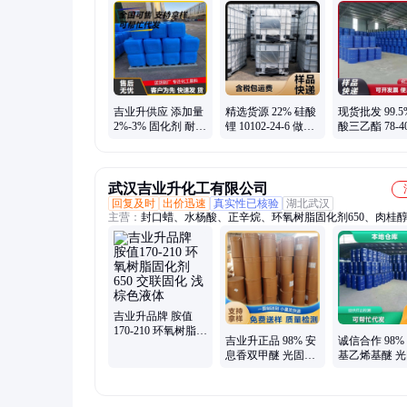
浮选油、草酸铵、生石灰、硅酸钠、单宁酸、胶泥粉、降阻剂
石、二萘酚、促进剂、熟石灰、三甘醇、大豆蜡、泡花碱、铵
石英砂、丙二醇、edta四钠、edta二钠、维生素b1
吉业升供应 添加量
精选货源 22% 硅酸
现货批发 99.5
2%-3% 固化剂 耐腐
锂 10102-24-6 做地
酸三乙酯 78-40
蚀作用 化工原料供
坪固化剂用 发货地
树脂固化剂 
应
区不限
当天发
武汉吉业升化工有限公司
回复及时
出价迅速
真实性已核验
湖北武汉
主营：
封口蜡、水杨酸、正辛烷、环氧树脂固化剂650、肉桂
光片、碳酸镁、肉桂醛、建筑料、磷酸铝、肉桂酸、戊二醛、
液、叔丁醇、清洗剂、硫化钠、硫化钡、升硫醚、硫化钙、杀
氯化锌、黄原胶、助染剂、椰子油、氯化锰、氧化锑
吉业升品牌 胺值
170-210 环氧树脂固
吉业升正品 98% 安
诚信合作 98%
化剂650 交联固化
息香双甲醚 光固化
基乙烯基醚 
浅棕色液体
剂 白色粉状结晶
剂 透明液体 92
24650-42-8
02-3