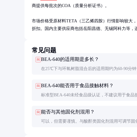
商提供每批次的COA（质量分析证书）。

市场价格受原材料TETA（三乙烯四胺）行情影响较大，旺
折扣。国内主要供应商包括岳阳昌德、无锡阿科力等，
常见问题
BEA-640的适用期是多长？
问
在25℃下与环氧树脂混合后的适用期约为60-90分
体时间取决于配方和混合量。添加量增加或环境温
BEA-640能否用于食品接触材料？
问
会缩短适用期，必要时可加入少量缓聚剂延长操作
标准型BEA-640未经食品级认证，不建议用于食品
途。如有此类需求，应选择特殊改性的食品级固化
能否与其他固化剂混用？
问
确保整个配方符合相关食品安全标准。
可以，但需要谨慎。与酸酐类固化剂混用可调节固
度，与酚醛胺类混用可提高耐温性。建议先进行小