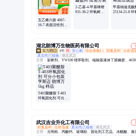
2-乙基-4-甲基咪唑
甲基纳迪克酸
931-36-2 环氧树脂
25134-21-8 
固化剂 吉鑫益邦 按
脂固化剂 浇
五乙烯六胺 4067-
需分装
成型
16-7 表面活性剂固
化剂 吉鑫益邦 按需
分装
湖北朗博万生物医药有限公司
4年
档
安心购
综合体验L1
回复及时
出价迅
真实性已核验
湖北武汉
主营：
架桥剂、YW100 锂萃取剂、端羧基液体丁腈橡胶、403
化剂、10-羟基癸酸、苯乙烯磷酸、肉豆蔻酸镁、硬脂酸钴、
丁胺、乙烯基磷酸二乙酯、磷酸锰铁锂、β-磷酸三钙、十一烯
酸铝、1-乙炔基环已醇、间二异丙苯、锂硅合金、溴甲酚绿、
性玻璃、溴代海因树脂颗粒、红铝、龙涎酮、原丁酸三甲酯
T403聚醚胺 T-403
环氧固化剂 可分小
包装 亨斯迈 朗博万
1kg 样品
武汉吉业升化工有限公司
回复及时
出价迅速
真实性已核验
湖北武汉
主营：
元明粉、丙酸钙、玻璃粉、固化剂工艺品、冰醋酸、液