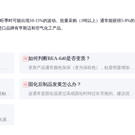
季时可能出现10-15%的波动。批量采购（1吨以上）通常能获得5-8%的
进口品牌有亨斯迈和空气化工产品。
如何判断BEA-640是否变质？
问
钟，具
变质产品通常颜色加深（变为深棕色），粘度明显增加，
度升高
可能有沉淀物。简单的测试方法是取少量与标准环氧树脂
固化后制品发黄怎么办？
问
时间。
混合，观察固化速度和固化后性能是否正常。
接触用
这通常是固化温度过高或固化时间过长导致的。建议优化
剂，并
固化工艺，控制在推荐温度范围内。必要时可添加少量抗
氧剂或紫外线稳定剂改善颜色稳定性。
化速
试，确