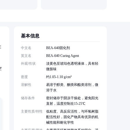
武汉吉业
基本信息
在
中文名
BEA-640固化剂
英文名
BEA-640 Curing Agent
外观/性状
淡黄色至琥珀色透明液体，具有轻
空
微胺味
密度
约1.05-1.10 g/cm³
溶解性
易溶于醇类、酮类和酯类溶剂，微
溶于水
储存条件
密封储存于阴凉干燥处，避免阳光
直射，温度控制在15-25℃
主要性质/特性
低粘度、高反应活性，与环氧树脂
配伍性好，固化产物具有优异的机
械性能和耐化学性