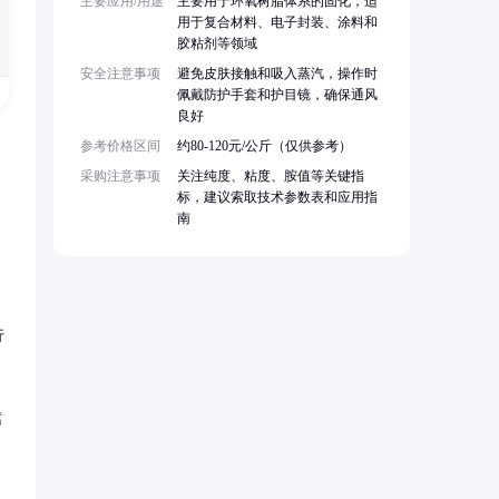
主要应用/用途
主要用于环氧树脂体系的固化，适
用于复合材料、电子封装、涂料和
胶粘剂等领域
安全注意事项
避免皮肤接触和吸入蒸汽，操作时
佩戴防护手套和护目镜，确保通风
良好
参考价格区间
约80-120元/公斤（仅供参考）
采购注意事项
关注纯度、粘度、胺值等关键指
标，建议索取技术参数表和应用指
南
行
腐