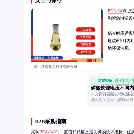
安全与储存
BEA-640
对皮
和紧急淋浴设
储存时应远离
建议6个月内
地环保法规。
湖北沃森化工科技有限公司
商家经验
真实案例 ·
磷酸铁锂电压不同内
本文探讨磷酸铁锂电池在
与内阻的关系，解释材料
解电池性能变化的关键因
B2B采购指南
采购
BEA-640
时，胺值和粘度是最关键的技术指标。优质