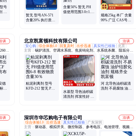
 型号
含量50% 暂无 PH
剂 液
值使用范围3.0±1.5
暂无 型号AN-571
规格25kg 本厂 含量
缓蚀阻
型号AN-342 空调杀
含量20% 执行质量
99% 广泛 CAS号多
菌灭藻剂
标准QB 根据水质
型号CY-HW3 国标
钝化缓蚀剂
溴化剂
北京凯富顿科技有限公司
洽谈
洽谈
安心购
综合体验L0
回复及时
出价迅速
真实性已核验
北京
260、
主营：
锅炉清洗、空调水系统、焦炭钝化剂、水系统杀菌、阻垢分散
剂、洗涤高温水、粉尘抑制剂、脱硫增效剂、在线清洗剂、氧化除藻
剂、杀菌灭藻剂、水系统管道、无二氧化氯、空调冷凝器、金属表面
油污、清除附着藻类、烟气湿法脱硫、高电导反渗透、通风系统清
洗、空调风机盘管、导热油炉清洗、玻璃鳞片胶泥、烟气脱硫脱硝、
锅炉除垢除锈、填料水垢清洗
利安德
粘泥剥离剂 型号
河 北导热油积碳清
 标准
KFD-212 暂无 PH
洗剂 不易腐蚀 油炉
水基型 导热油积碳
纺粘无
值使用范围6-8 有效
结胶化油剂 规格齐
清洗剂 挥发性好 油
物质含量30％
全 凯富顿
炉积碳清洗剂 种类
齐全 凯富顿
深圳市华芯购电子有限公司
洽谈
洽谈
综合体验L0
出价迅速
真实性已核验
广东深圳
主营：
驱动器、模拟开关、微控制器、参考电压、电池管理、视频开
关ic、仪表放大器、音频放大器、开关稳压器、数字隔离器、精密放