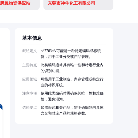
腾翼物资供应站
东莞市神牛化工有限公司
基本信息
概述定义
bd7763efv可能是一种特定编码或标识
符，用于工业分类或产品管理。
主要特点
此类编码通常具有唯一性和特定行业内
的识别功能。
应用领域
可能用于工业制造、库存管理或特定行
业的标识系统。
注意事项
使用此类编码时需确保其唯一性和准确
性，避免混淆。
选购要点
如需采购相关产品，需明确编码的具体
含义和对应产品的规格参数。