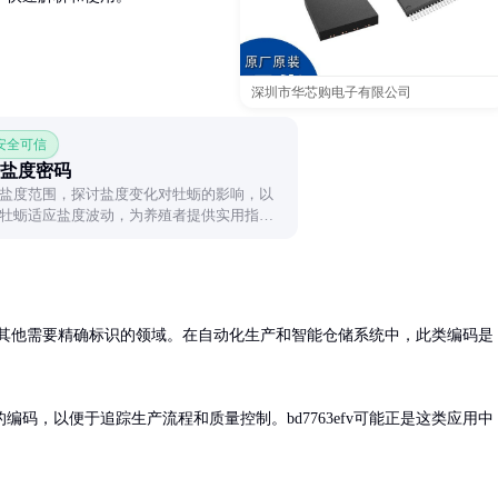
深圳市华芯购电子有限公司
 安全可信
：盐度密码
盐度范围，探讨盐度变化对牡蛎的影响，以
牡蛎适应盐度波动，为养殖者提供实用指
其他需要精确标识的领域。在自动化生产和智能仓储系统中，此类编码是
码，以便于追踪生产流程和质量控制。bd7763efv可能正是这类应用中