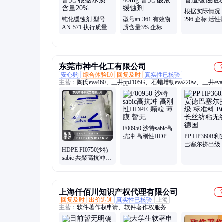
根据实际情况
钝化缓蚀剂 型号
型号an-361 有效物
296 企标 活性
AN-571 执行质量标
质含量3% 企标 参
体 暂无 管道
准QB 暂无 根据水
考用量40mg 暂无
垢剂
质 含量20%
酸液缓蚀剂
东莞市神牛化工有限公司
安心购
综合体验L0
回复及时
真实性已核验
主营：
陶氏eva460、三井ppJ105G、石蜡增韧eva220w、三井eva
热熔级eva250、普瑞曼ppj105g
F00950 沙特sabic高
抗冲 高刚性HDPE
PP HP360R
颗粒 薄膜 暂无
巴塞尔挤出级
HDPE FI0750沙特
料 BCF长丝
sabic 共聚高抗冲高
纺布 德国
刚性 暂无 食品包装
薄膜
上海仟佰川知识产权代理有限公司
回复及时
出价迅速
真实性已核验
上海
主营：
软件著作权申请、软件著作权服务