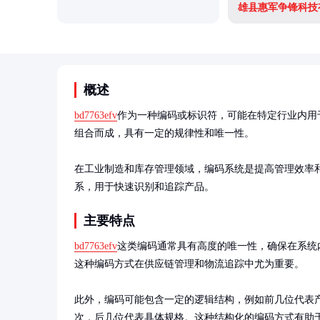
雄县惠军争锋科技
概述
bd7763efv
作为一种编码或标识符，可能在特定行业内用
组合而成，具有一定的规律性和唯一性。

在工业制造和库存管理领域，编码系统是提高管理效率和减
系，用于快速识别和追踪产品。
主要特点
bd7763efv
这类编码通常具有高度的唯一性，确保在系统
这种编码方式在供应链管理和物流追踪中尤为重要。

此外，编码可能包含一定的逻辑结构，例如前几位代表
次，后几位代表具体规格。这种结构化的编码方式有助