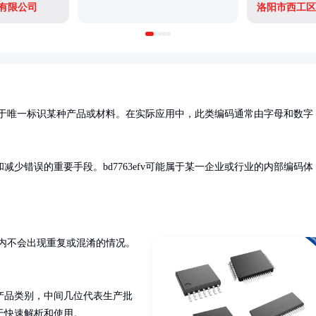
有限公司
洛阳市西工区
于唯一标识某种产品或材料。在实际应用中，此类编码通常由字母和数字
少错误的重要手段。bd7763efv可能属于某一企业或行业的内部编码体
内不会出现重复或混淆的情况。
产品类别，中间几位代表生产批
于快速解析和使用。