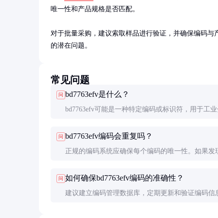
唯一性和产品规格是否匹配。

对于批量采购，建议索取样品进行验证，并确保编码与
的潜在问题。
常见问题
bd7763efv是什么？
问
bd7763efv可能是一种特定编码或标识符，用于工
或产品管理。具体含义需根据所在行业或企业的编
bd7763efv编码会重复吗？
问
确定。
正规的编码系统应确保每个编码的唯一性。如果发
复，需立即与编码管理方联系以核实和纠正。
如何确保bd7763efv编码的准确性？
问
建议建立编码管理数据库，定期更新和验证编码信
采购和使用时，务必与供应商确认编码与产品的一