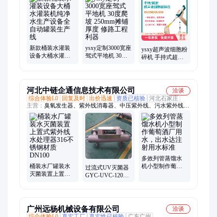
油发电机组、尘埃粒子计数器、雕刻机、木工数控开料机、激光
测距仪、经纬仪、液压弯管机、翻转倒料车、射钉抢、柴油发动
机、跑步机、pH计酸度计、贴标机、小提琴、户外健身器材
新款桶装水灌装
ysxy定制3000宽座
ysxy超声波细胞粉
设备大桶水灌装
驾式平地机 30度
碎机 手持式超声
机纯净水生产设
爬坡 250mm摊铺
萃取仪 破碎仪乳
备全自动罐装生
厚度 修路工程利
化生物制药
产线
器
河北中链企通信息技术有限公司
洽谈
综合体验L0
回复及时
出价迅速
资质已核验
河北石家庄
主营：
臭氧发生器、紫外线消毒器、中压紫外线、污水紫外线消
毒器、水箱自洁消毒器、非透明液体紫外线消毒器
多效列管蒸馏水
桶装水厂罐装水
机小型制作葡萄
过流式UV灭菌器
灭菌装置上置式
酒厂用水，出水
GYC-UVC-120冠
紫外线水处理器
达注射用水标准
宇304不锈钢材质
316不锈钢材质
温度控制 可定制
DN100
广州远杨机械设备有限公司
洽谈
综合体验L0
真实工厂
真实性已核验
广东广州