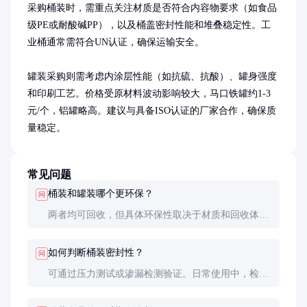
采购桶装时，需重点关注材质是否符合内容物要求（如食品
级PE或耐酸碱PP），以及桶盖密封性能和堆叠稳定性。工
业桶通常需符合UN认证，确保运输安全。

罐装采购则需考虑内涂层性能（如抗硫、抗酸）、罐身强度
和印刷工艺。价格受原材料波动影响较大，马口铁罐约1-3
元/个，铝罐略高。建议与具备ISO认证的厂家合作，确保质
量稳定。
常见问题
桶装和罐装哪个更环保？
问
两者均可回收，但具体环保性取决于材质和回收体
系。金属罐回收率较高，而塑料桶可通过再生塑料降
低环境影响。选择时需结合当地回收政策和产品生命
如何判断桶装密封性？
问
周期评估。
可通过压力测试或渗漏检测验证。日常使用中，检查
桶盖螺纹是否完好、密封圈有无老化。工业桶通常需
提供第三方检测报告。