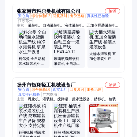
张家港市科尔曼机械有限公司
洽谈
安心购
综合体验L2
回复及时
出价迅速
真实性已核验
江苏苏州
主营：
灌装机、自动灌装机、液体灌装机、五加仑桶装灌装机、
桶装水灌装机、全自动灌装机、灌装机械、定量灌装机、饮料灌
装机、小型灌装机、膏体灌装机、食用油灌装机、啤酒灌装机、
灌装机厂家、半自动灌装机、直线灌装机、三合一灌装机、纯净
水灌装机、不锈钢灌装机、气体饮料灌装机、瓶装水生产线、果
汁灌装机、碳酸饮料灌装机
大桶水灌装机 五
科尔曼 全自动桶
玻璃瓶碳酸饮料
加仑灌装生产线
装水罐装机生产
灌装机 全自动三
桶装水灌装设备
线 纯净水灌装机
合一灌装生产线
矿泉水生产设备
LH40-40-12
扬州市钰翔轻工机械设备厂
洽谈
安心购
综合体验L0
真实工厂
回复及时
出价迅速
真实性已核验
广东珠海
主营：
乳化机、灌装机、搅拌罐、反渗透设备、贴标机、包装
机、储罐、灌装生产线
钰翔机械 桶装水
钰翔 桶装水灌装