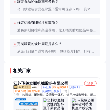
罐装食品的保质期有多长？
问
马口铁罐装食品在常温下通常可保存1-3年，具体取
决于内容物和杀菌工艺。酸性食品（如番茄酱）保质
期较短，需注意储存条件。
桶装运输有哪些注意事项？
问
避免剧烈碰撞和高温暴晒，化工桶需贴危险品标签。
堆叠时不超过规定层数，防止变形。运输前确保桶盖
紧固，防止泄漏。
定制罐装的设计周期是多久？
问
从设计到量产通常需4-8周，包括模具制作、打样和
测试。紧急订单可压缩至2-3周，但成本较高。建议
提前规划以避免延误。
相关厂家
江苏飞鸽友联机械股份有限公司
洽谈
4年
厂
安心购
综合体验L1
真实工厂
回复及时
出价迅速
真实性已核验
上海
主营：
吹瓶机、灌装机、吹灌旋一体机、饮用水罐装设备、塑料
挤出机、塑料管材生产线、塑料型材生产线