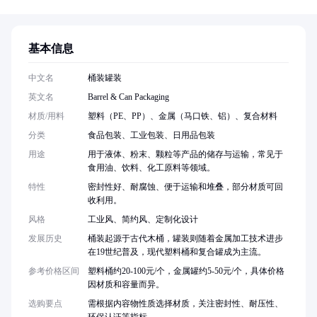
基本信息
中文名
桶装罐装
英文名
Barrel & Can Packaging
材质/用料
塑料（PE、PP）、金属（马口铁、铝）、复合材料
分类
食品包装、工业包装、日用品包装
用途
用于液体、粉末、颗粒等产品的储存与运输，常见于
食用油、饮料、化工原料等领域。
特性
密封性好、耐腐蚀、便于运输和堆叠，部分材质可回
收利用。
风格
工业风、简约风、定制化设计
发展历史
桶装起源于古代木桶，罐装则随着金属加工技术进步
在19世纪普及，现代塑料桶和复合罐成为主流。
参考价格区间
塑料桶约20-100元/个，金属罐约5-50元/个，具体价格
因材质和容量而异。
选购要点
需根据内容物性质选择材质，关注密封性、耐压性、