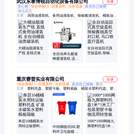
武汉东泰博锐自动化设备有限公司
洽谈
安心购
综合体验L0
回复及时
出价迅速
真实性已核验
湖北武汉
主营：
润滑油灌装机、食用油灌装机、辣椒酱灌装机、桶装油类
罐装机、液体灌装机、粉剂灌装机、颗粒灌装机、灌装生产线、
封口机、真空旋盖机、牛肉酱灌装机、粉剂包装机、颗粒包装
机、包装机、全自动包装机、全自动灌装机、贴标机、旋盖机、
压盖机
大桶油脂灌装生
全自动追踪式真
产线 直线式食用
空旋盖机 辣椒酱
全自动单头极速
油灌装机 全自动
抽真空封口机 马
蜂蜜灌装机 适用
桶装油类罐装机
口铁盖拧盖机
于各种膏类酱料
计量精准
重庆赛普实业有限公司
洽谈
综合体验L1
回复及时
出价迅速
真实性已核验
重庆
主营：
塑料托盘、塑胶卡板、塑料栈板、桶装水塑料托盘、塑胶
托盘、塑胶网格托盘、塑胶垫仓板、塑料垫仓板、塑料卡板、塑
料卡板箱、卡板箱、叉车托盘、塑料叉车托盘、塑胶叉车托盘、
叉车周转箱、网格卡板箱、封闭卡板箱、蓝色卡板箱、灰色卡板
箱、川字网格塑料托盘、塑料周转箱、塑料圆桶加药箱搅拌桶腌
制桶水箱储罐、EU物流箱工具收纳箱物流塑料箱餐具周转箱
单层16桶桶装水
1000*1000网格九
周转运输塑料托
脚塑料托盘1米*1
中间脚踏式60L塑
盘 矿泉水罐装水
米工厂包装塑胶
料环卫垃圾桶 分