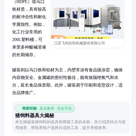
（HDPE）或马口
铁材质，具有较高
的耐冲击性和耐化
学腐蚀性。例如，
化工行业常用的
200L塑料桶，可
江苏飞鸽友联机械股份有限公司
承受多种酸碱溶液
的长期储存。

罐装则以马口铁和铝材为主，内壁常涂有食品级涂层，确保
内容物安全。金属罐的密封性极佳，能有效隔绝氧气和水
分，延长食品保质期。此外，罐装易于印刷和造型设计，适
合品牌推广。
商家经验
真实案例 · 安全可信
猪饲料器具大揭秘
本文揭秘装猪饲料的器具和喂猪工具的名称，并介绍其特点与使
用场景，帮助养殖户选择合适的工具，提升养殖效率。