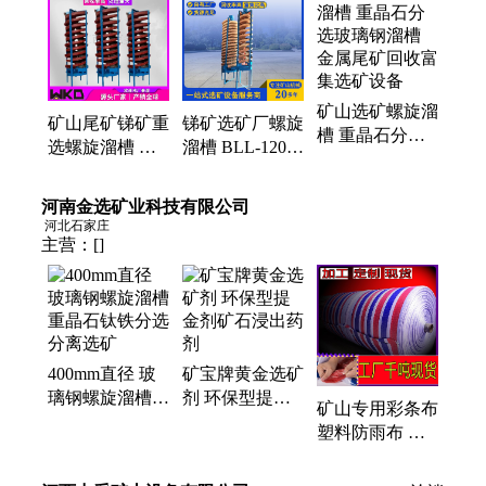
矿机、滚筒筛沙机、振动筛、球磨机、三头研磨机、
小型磁选管、盘式真空过滤机、单槽浮选机、轮斗洗
沙机、XJT浸出搅拌机、XMB棒磨机、锥形球磨机、
密封式制样机、XPF圆盘粉碎机、实验室鄂式破碎
矿山选矿螺旋溜
机、锤式破碎机、行星球磨机
矿山尾矿锑矿重
锑矿选矿厂螺旋
槽 重晶石分选
选螺旋溜槽 重
溜槽 BLL-1200
玻璃钢溜槽 金
晶石选矿分离设
玻璃钢选矿溜槽
属尾矿回收富集
备 BLL1200玻
钛铁硫化金重晶
河南金选矿业科技有限公司
选矿设备
璃钢耐磨
石分选
河北石家庄
主营：
[]
400mm直径 玻
矿宝牌黄金选矿
璃钢螺旋溜槽
剂 环保型提金
矿山专用彩条布
重晶石钛铁分选
剂矿石浸出药剂
塑料防雨布 防
分离选矿
水编织布加厚
耐用耐磨 双面