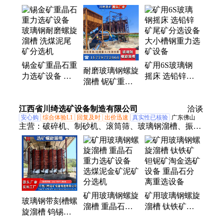
溜槽、选金离心机、铜米机、铜铝分离机、五金烘干
脱水机、球磨机、淘金设备、矿用粉碎机、滚筒筛、
脱水筛、洗沙机、选金摇床、浮选机、螺旋分级机、
搅拌槽、输送机、泥石分离机、洗石机、洗矿机、振
动筛
锡金矿重晶石重
矿用6S玻璃钢
耐磨玻璃钢螺旋
力选矿设备 玻
摇床 选铅锌矿
溜槽 铌矿重晶
璃钢耐磨螺旋溜
尾矿分选设备
石重力选矿设备
槽 洗煤泥尾矿
大小槽钢重力选
矿用重金属分离
江西省川绮选矿设备制造有限公司
分选机
矿设备
洽谈
机
安心购
综合体验L1
回复及时
出价迅速
真实性已核验
广东佛山
主营：
破碎机、制砂机、滚筒筛、玻璃钢溜槽、振动
筛、球磨机、输送机、离心机、洗石机、撕碎机、跳
汰机
矿用玻璃钢螺旋
矿用玻璃钢螺旋
玻璃钢带刻槽螺
溜槽 重晶石重
溜槽 钛铁矿钽
旋溜槽 钨锡钛
力选矿设备 选
铌矿淘金选矿设