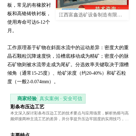
板，常见的有橡胶衬
板和高铬铸铁衬板，
江西富鑫选矿设备制造有限公司
使用寿命可达6-12个
月。

工作原理基于矿物在斜面水流中的运动差异：密度大的重
晶石颗粒沉降速度快，沿槽底移动成为精矿；密度小的脉
石矿物则被水流带走成为尾矿。分选效率关键取决于溜槽
倾角（通常15-25度）、给矿浓度（约20-40%）和矿石粒
度（一般2-0.074mm）。
商家经验
真实案例 · 安全可信
彩条布压边工艺
本文深入探讨彩条布压边工艺的技术要点与应用场景，解析热熔与高
频焊接两种主流工艺的差异，并分享提升压边牢固度的实用技巧，为
工业品采购提供专业参考。
主要特点