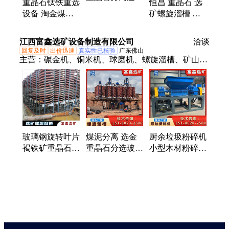
重晶石钛铁重选
恒昌 重晶石 选
机玻璃钢材质耐
设备 淘金煤泥
矿螺旋溜槽 出
磨耐腐蚀
分离螺旋溜槽
口非洲 1.5米 分
矿山选矿重力水
选效率高
江西富鑫选矿设备制造有限公司
洽谈
洗螺溜
回复及时
出价迅速
真实性已核验
广东佛山
主营：
碾金机、铜米机、球磨机、螺旋溜槽、矿山破
碎机、脱水筛、洗沙机、洗矿机、滚筒筛、振动筛、
分级机、输送机、给料机、6s摇床、跳汰机、离心
机、搅拌桶、浮选机、磁选机、抛光机、洗石机、沙
石分离机
玻璃钢旋转叶片
煤泥分离 选金
厨余垃圾粉碎机
褐铁矿重晶石重
重晶石分选玻璃
小型木材粉碎设
力分选设备 选
钢螺旋溜槽 选
备 废旧布料皮
矿螺旋溜槽
矿机溜泥板 尾
革双轴撕碎机
矿重选设备