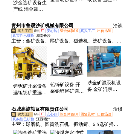
沙金选矿设备生
离机 连续式作
连续式作业 支
产线 淘金鼓动
业 源头厂家
持定制
溜槽 坚固耐用
支持定制
青州市鲁晟沙矿机械有限公司
洽谈
6年
厂
安心购
综合体验L0
真实工厂
出价迅速
真实性已核验
湖南长沙
主营：
金矿设备、尾矿设备、磁选机、选矿设备、鼓
动溜槽、蠕动溜槽、跳汰机、离心机、挖沙船、洗沙
机、制砂机、破碎机、球磨机
沙金矿混汞机设
铅锌矿设备 开
钽铌矿开采设备
备 金矿混汞筒
采铅锌尾矿选矿
选钽铌矿重选设
机器 蒸汞器汞
机 毛毯机离心
备溜槽跳汰机
沙分离机
机选矿效果
石城高旋轴瓦有限责任公司
洽谈
6年
厂
安心购
综合体验L0
回复及时
出价迅速
真实性已核验
江西赣州
主营：
球磨机、圆筒洗石机、振动筛、6-S选矿摇
床、螺旋溜槽、浮选机、螺旋洗石机、螺旋分级机、