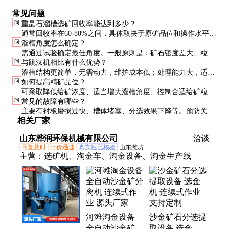
常见问题
问
重晶石溜槽选矿回收率能达到多少？
通常回收率在60-80%之间，具体取决于原矿品位和操作水平。
问
溜槽角度怎么确定？
高品位原矿（BaSO₄>60%）回收率可达75%以上，低品位矿
需通过试验确定最佳角度。一般原则是：矿石密度差大、粒度
（BaSO₄30-40%）约60%左右。
问
与跳汰机相比有什么优势？
粗时可选用较小角度（15-20度）；密度差小、粒度细时需增
溜槽结构更简单，无需动力，维护成本低；处理能力大，适合
大角度（20-25度）。实际操作中要兼顾回收率和精矿品位。
问
如何提高精矿品位？
粗粒级分选。但跳汰机对细粒级回收效果更好，两者常配合使
可采取降低给矿浓度、适当增大溜槽角度、控制合适给矿粒度
用。
问
常见的故障有哪些？
等措施。必要时可采用多段溜槽串联或与摇床配合使用。
主要有衬板磨损过快、槽体堵塞、分选效果下降等。预防关键
相关厂家
是定期维护、控制合适工艺参数和及时更换磨损件。
山东桦润环保机械有限公司
洽谈
回复及时
出价迅速
真实性已核验
山东潍坊
主营：
选矿机、淘金车、淘金设备、淘金生产线
河滩淘金设备
沙金矿石分选提
全自动沙金矿分
取设备 选金机