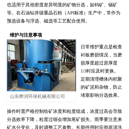
也适用于其他密度差异明显的矿物分选，如钨矿、锡矿
等。在石油钻井级重晶石粉（API标准）生产中，常作为
预选设备与浮选、磁选等工艺配合使用。
维护与注意事项
日常维护重点是检查
衬板磨损情况，当磨
损厚度超过原厚度
1/3时应及时更换。
定期清理槽体内积聚
的矿泥和杂物，防止
堵塞影响分选效果。

山东桦润环保机械有限公司
操作时需严格控制给矿浓度和粒度组成，浓度过高会导致
分选效率下降，粒度过细会增加尾矿损失。雨季要注意来
矿水分变化，及时调整工艺参数。长期停用时应彻底清洗