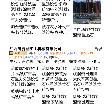
螺旋洗沙机、给料机、擦洗机、皮带输送机、跳汰
机、离心机、圆振筛、直线筛、轮斗洗沙机、鄂式破
碎机、锤式破碎机、浓密机
淘金选矿重选设
洗煤灰水冲式重
全自动旋转螺旋
备 旋转洗煤泥
选设备 多种矿
溜槽 重晶石电
螺旋溜槽 重晶
物料分选螺旋溜
厂炉渣分选机
石粗选螺溜 重
槽 重晶石旋转
选矿效果好
江西省捷登矿山机械有限公司
力分选机
选矿机
洽谈
5年
厂
安心购
综合体验L1
真实工厂
回复及时
出价迅速
真实性已核验
四川攀枝花
主营：
破碎机、振动筛、洗沙机、螺旋溜槽、6S摇
床、制砂机、球磨机、螺旋分级机、跳汰机、滚筒
筛、脱水筛、搅拌桶、洗矿机、浮选机、皮带输送
机、给料机、磁选机、棒磨机
玻璃钢旋转叶片
捷登 选矿螺旋
捷登 选矿螺旋
褐铁矿重晶石重
溜槽 安装操作
溜槽 处理量大
力分选设备 选
简单 选重晶石
效率高 选重晶
矿螺旋溜槽