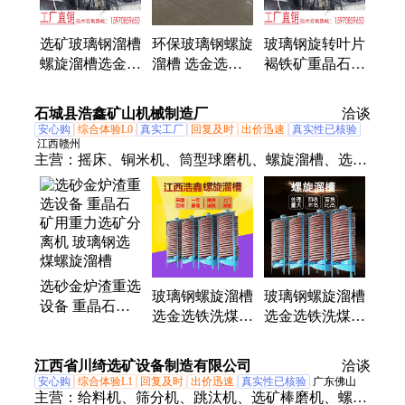
锤式破碎机、立式破碎机、浮选设备
选矿玻璃钢溜槽
环保玻璃钢螺旋
玻璃钢旋转叶片
螺旋溜槽选金钨
溜槽 选金选铜
褐铁矿重晶石重
尾矿金矿钨矿重
洗煤重力选矿无
力分选设备 选
晶石分选机械设
动力重晶石选矿
矿螺旋溜槽 华
石城县浩鑫矿山机械制造厂
洽谈
备厂
设备
磊
安心购
综合体验L0
真实工厂
回复及时
出价迅速
真实性已核验
江西赣州
主营：
摇床、铜米机、筒型球磨机、螺旋溜槽、选矿
离心机、螺旋洗沙机、螺旋一体机、干筛机、单槽浮
选机、盘式真空过滤机、三头研磨机、圆盘粉碎机、
顶击式振筛机、磁选机、实验室颚式破碎机、锥形球
磨机、三棍四筒棒磨机、磁选管、密封式制样机、鄂
式破碎机、制砂机、锤式打砂机、对辊破碎机
选砂金炉渣重选
玻璃钢螺旋溜槽
玻璃钢螺旋溜槽
设备 重晶石矿
选金选铁洗煤重
选金选铁洗煤重
用重力选矿分离
力选矿无动力重
力选矿无动力重
机 玻璃钢选煤
晶石选矿设备
晶石选矿设备
江西省川绮选矿设备制造有限公司
螺旋溜槽
洽谈
安心购
综合体验L1
回复及时
出价迅速
真实性已核验
广东佛山
主营：
给料机、筛分机、跳汰机、选矿棒磨机、螺旋