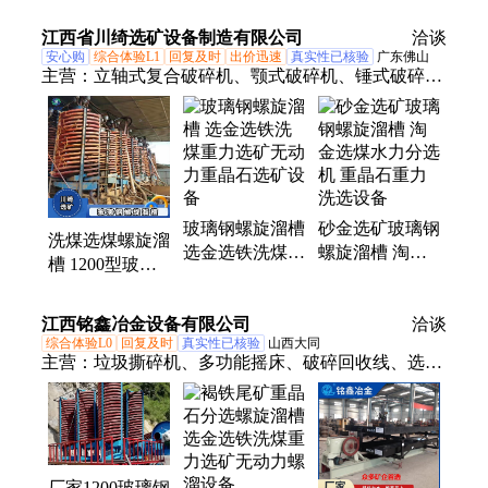
铁砂金矿分选机
煤泥金矿泥矿分
备 重晶石分离
重晶石重力选矿
江西省川绮选矿设备制造有限公司
选机
重选设备
洽谈
设备
安心购
综合体验L1
回复及时
出价迅速
真实性已核验
广东佛山
主营：
立轴式复合破碎机、颚式破碎机、锤式破碎
机、螺旋溜槽、反击式破碎机、对辊破碎机、球磨
机、湿式铜米分离机、螺旋洗沙筛沙一体、脱水筛、
螺旋洗沙机、轮斗洗沙机、槽式洗矿机、滚筒筛、振
动筛、水力旋流器、脱泥斗、螺旋输送机、6s摇床、
跳汰机、渣浆泵、水套式离心机、浮选机、磁选机、
玻璃钢螺旋溜槽
砂金选矿玻璃钢
除铁器
洗煤选煤螺旋溜
选金选铁洗煤重
螺旋溜槽 淘金
槽 1200型玻璃
力选矿无动力重
选煤水力分选机
钢分选机 重晶
晶石选矿设备
重晶石重力洗选
石选矿分离设备
江西铭鑫冶金设备有限公司
设备
洽谈
综合体验L0
回复及时
真实性已核验
山西大同
主营：
垃圾撕碎机、多功能摇床、破碎回收线、选矿
摇床、废旧板粉碎机、回收粉碎设备、废物回收撕碎
机、成套设备干电池
厂家1200玻璃钢