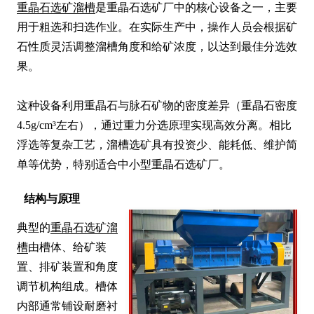
重晶石选矿溜槽
是重晶石选矿厂中的核心设备之一，主要
用于粗选和扫选作业。在实际生产中，操作人员会根据矿
石性质灵活调整溜槽角度和给矿浓度，以达到最佳分选效
果。

这种设备利用重晶石与脉石矿物的密度差异（重晶石密度
4.5g/cm³左右），通过重力分选原理实现高效分离。相比
浮选等复杂工艺，溜槽选矿具有投资少、能耗低、维护简
单等优势，特别适合中小型重晶石选矿厂。
结构与原理
典型的
重晶石选矿溜
槽
由槽体、给矿装
置、排矿装置和角度
调节机构组成。槽体
内部通常铺设耐磨衬