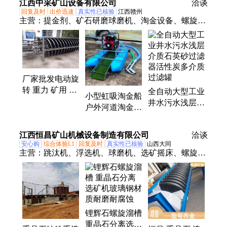
江西中采矿山设备有限公司
洽谈
覆膜
回复及时
出价迅速
真实性已核验
江西赣州
主营：
提金剂、矿石研磨球磨机、淘金设备、螺旋溜
槽、黄金选矿剂、彩条布、粘金草、椰壳活性炭、淘
金机、石墨坩埚
厂家批发电动旋
转 重力 矿用 重
全自动大型工业
小型虹吸淘金船
晶石分离选矿
井水污水浅层介
户外河道淘金工
玻璃钢螺旋溜槽
质石英砂过滤器
具 尾矿处理沙
活性炭多介质过
金提取移动 便
江西恒昌矿山机械设备制造有限公司
洽谈
滤罐
携溜槽
安心购
综合体验L1
回复及时
真实性已核验
山西大同
主营：
跳汰机、浮选机、球磨机、选矿摇床、螺旋溜
槽、金矿选矿机械、选矿离心机、圆筒洗矿机、槽式
洗矿机、淘金设备、磁选机、振动筛、滚筒筛
锂辉石螺旋溜槽
重晶石分离选矿