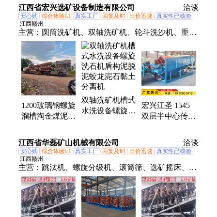
粉重选选萤石矿
石粉重选选萤石
江西省宏兴选矿设备制造有限公司
洽谈
采购
矿采购
安心购
综合体验L1
真实工厂
回复及时
出价迅速
真实性已核验
江西赣州
主营：
圆筒洗矿机、双轴洗矿机、轮斗洗沙机、重选
设备、选矿摇床、螺旋溜槽、鼓动溜槽、圆盘给料
机、螺旋洗沙机、槽式给料机、螺旋分级机、球磨分
级一体机、摆式给料机、球磨机、细沙回收机、振动
筛、跳汰机、振动洗金机、淘金设备、筛分设备、滚
筒洗金机、矿用设备、全套洗金淘金设备、震动筛洗
双轴洗矿机槽式
金机、混汞摇床
1200玻璃钢螺旋
宏兴江圣 1545
水洗设备螺旋洗
溜槽淘金煤泥分
双层半中心传动
石机盾构泥脱泥
离钨重晶石钛铁
滚筒筛 大型筛
蛟龙泥石黏土分
水洗摇床分选矿
网过滤设备 滚
江西省华磊矿山机械有限公司
离机
洽谈
设备
桶式筛选机
安心购
综合体验L1
真实工厂
回复及时
出价迅速
真实性已核验
江西赣州
主营：
跳汰机、螺旋分级机、滚筒筛、选矿摇床、螺
旋溜槽、选矿设备、重选设备、稀土选矿设备、离心
选矿设备、圆筒洗矿机、浮选机、球磨机、振动筛、
水力旋流器、浓密机、洗砂设备、矿用搅拌桶、给矿
机、鄂式破碎机、磁选机、矿山设备、对辊破碎机、