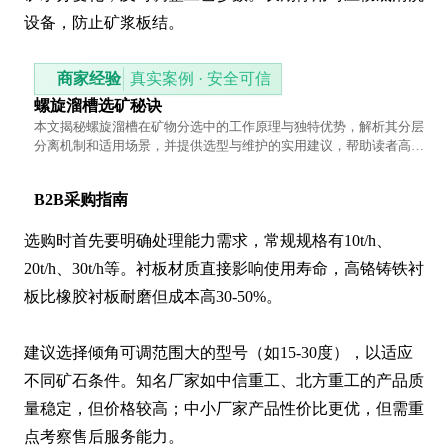
设备，防止矿浆板结。
商家经验
真实案例 · 安全可信
螺旋溜槽选矿秘诀
本文揭秘螺旋溜槽在矿物分选中的工作原理与独特优势，解析其分层
分离机制和适用场景，并提供选型与维护的实用建议，帮助读者高效
利用这一重力分选设备。
B2B采购指南
选购时首先要明确处理能力需求，常规规格有10t/h、
20t/h、30t/h等。衬板材质直接影响使用寿命，高铬铸铁衬
板比橡胶衬板耐磨但成本高30-50%。

建议选择倾角可调范围大的型号（如15-30度），以适应
不同矿石条件。知名厂家如中信重工、北方重工的产品质
量稳定，但价格较高；中小厂家产品性价比更优，但需重
点考察售后服务能力。