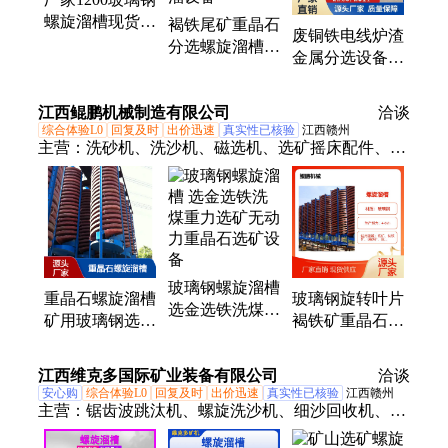
螺旋溜槽现货
褐铁尾矿重晶石
废铜铁电线炉渣
尾矿煤泥分离机
分选螺旋溜槽
金属分选设备
重晶石钛铁矿选
选金选铁洗煤重
盐底料重选选矿
矿设备
力选矿无动力螺
水洗铁摇床
江西鲲鹏机械制造有限公司
溜设备
洽谈
综合体验L0
回复及时
出价迅速
真实性已核验
江西赣州
主营：
洗砂机、洗沙机、磁选机、选矿摇床配件、选
矿摇床、打砂机、浮选机、给料机、洗矿机、筛沙
机、输送机、脱水筛、浓密机、制砂机、球磨机、滚
筒筛、回收机、分级机
玻璃钢螺旋溜槽
重晶石螺旋溜槽
玻璃钢旋转叶片
选金选铁洗煤重
矿用玻璃钢选煤
褐铁矿重晶石重
力选矿无动力重
溜槽重力选矿设
力分选设备 选
晶石选矿设备
备
矿螺旋溜槽
江西维克多国际矿业装备有限公司
洽谈
安心购
综合体验L0
回复及时
出价迅速
真实性已核验
江西赣州
主营：
锯齿波跳汰机、螺旋洗沙机、细沙回收机、选
矿摇床、螺旋溜槽、选矿离心机、鼓动溜槽、滚筒洗