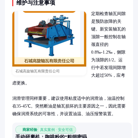
维护与注意事项
定期检查轴瓦间隙
是预防故障的关
键。新安装轴瓦的
顶隙一般控制在轴
颈直径的
0.8‰-1.2‰，侧隙
为顶隙的1/2。运
行中若发现间隙增
石城高旋轴瓦有限责任公司
大超过50%，应考
虑更换。

润滑管理同样重要，建议使用粘度适中的润滑油，油温控制
在35-45℃。突然断油是轴瓦损坏的主要原因之一，因此需要
确保润滑系统的可靠性，并设置油温、油压报警装置。
商家经验
真实案例 · 安全可信
手动研磨机：咖啡粉的“粗细密码