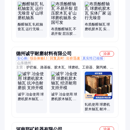
布板、浇筑注塑聚氨酯、树脂胶木刮水板
酚醛轴瓦 轧机轴
布质酚醛轴瓦 球
套瓦 运行无噪音
布质酚醛轴瓦 不
磨机胶木瓦 实体
矿山球磨机轴系
易开裂 层压胶木
厂家 运行无噪音
瓦 矿山球磨机轴
系 全国可发
德州诚宇耐磨材料有限公司
洽谈
安心购
综合体验L1
回复及时
出价迅速
真实性已核验
山东德州
主营：
护拦板、路基板、胶木瓦、球磨机、工容器、聚丙烯、刮
水板、尼龙pa6、加工件、护舷板、尼龙管、注塑件、电镀槽、
沉淀池、护辊颈、聚乙烯、铺路板、耐磨板、酸洗槽、养殖箱、
全新料pp、地沟盖板、消防储水、尼龙衬板、化工管道
诚宇 冶金使用 球
诚宇 冶金使用 球
磨机胶木轴瓦 抗
磨机胶木轴瓦 经
冲击耐磨损 支持
济耐用 支持开模
轧机使用 球磨机
开模
胶木轴瓦 耐冲击
支持开模定制 诚
宇
河南郑矿机器有限公司
洽谈