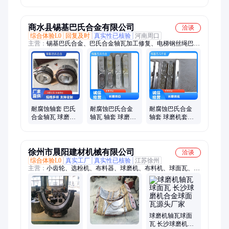
机易损备件 华凯
组
盛瑞加工 周期短
商水县锡基巴氏合金有限公司
洽谈
综合体验L0
回复及时
真实性已核验
河南周口
主营：
锡基巴氏合金、巴氏合金轴瓦加工修复、电梯钢丝绳巴氏
合金、低熔点锡铋合金、锡基合金棒材焊条
耐腐蚀轴套 巴氏
耐腐蚀巴氏合金
耐腐蚀巴氏合金
合金轴瓦 球磨机
轴瓦 轴套 球磨机
轴套 球磨机套瓦
瓦 修复加工 定制
套瓦 修复加工 定
轴瓦修复加工 定
发货 诚信经营
制发货
制发货
徐州市晨阳建材机械有限公司
洽谈
综合体验L0
真实工厂
真实性已核验
江苏徐州
主营：
小齿轮、选粉机、布料器、球磨机、布料机、球面瓦、破
碎机、轴承座、烧结机、回转窑、减速机、联轴器、棒磨机、伞
齿轮、造粒机、水泥机、冷却机、小齿圈、包膜机、对辊机、大
齿轮、烘干机、干燥机、振动筛、立窑塔
球磨机轴瓦球面
瓦 长沙球磨机合