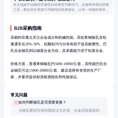
本文揭秘手动咖啡研磨机的研磨度判断技巧，从咖啡种类到研磨
工具，教你轻松掌握不同咖啡的研磨秘诀，让每一杯咖啡都风味
十足。
B2B采购指南
采购时应重点关注合金成分和机械性能。高铅青铜轴瓦含铅
量通常在20%-30%，铅颗粒均匀分布有助于提高耐磨性。巴
氏合金轴瓦则以锡基合金为佳，其承载能力优于铅基合金。

价格方面，普通青铜轴瓦约5000-10000元/套，高性能巴氏合
金轴瓦可达15000-20000元/套。建议选择有资质的生产厂
家，并要求提供材质检测报告和性能保证。
常见问题
如何判断轴瓦是否需要更换？
问
当轴瓦磨损导致间隙超过允许值、合金层脱落面积超
过30%、或出现严重划伤和裂纹时，应及时更换。日