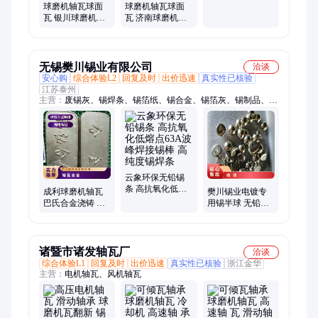
金球面瓦源头厂
球磨机轴瓦球面
球磨机轴瓦球面
家
瓦 银川球磨机合
瓦 济南球磨机合
金球面瓦库存量
金球面瓦型号齐
大
全
无锡樊川锡业有限公司
洽谈
安心购
综合体验L2
回复及时
出价迅速
真实性已核验
江苏泰州
主营：
废锡灰、锡焊条、锡箔纸、锡合金、锡箔灰、锡制品、今
日锡、公司四、无铅锡、焊锡线、焊锡丝、焊锡一、焊锡条、灰
锡丝、氯化锡、锡废品、涂锡带、0307锡渣、锡膏回收、锡制茶
漏、业收购锡、锡业焊锡、兴鸿泰锡、特级焊锡、收购锡渣
云象环保无铅锡
条 高抗氧化低熔
成利球磨机轴瓦
樊川锡业电镀专
点63A波峰焊接锡
巴氏合金浇铸 锡
用锡半球 无铅环
棒 高纯度锡焊条
基11-6 废锡的回
保高纯度锡球
收价位
99.99% 焊锡回收
价位
诸暨市诸发轴瓦厂
洽谈
综合体验L1
回复及时
出价迅速
真实性已核验
浙江金华
主营：
电机轴瓦、风机轴瓦