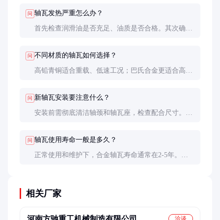
常可通过振动、温度监测和定期检查来评估轴瓦状
轴瓦发热严重怎么办？
问
态。
首先检查润滑油是否充足、油质是否合格。其次确认
轴瓦间隙是否过小，安装是否对中。若问题持续，可
能需要更换轴瓦或修复轴颈。
不同材质的轴瓦如何选择？
问
高铅青铜适合重载、低速工况；巴氏合金更适合高
速、振动大的场合；铝青铜则常用于腐蚀性环境。具
体选择需综合考虑载荷、转速和工作环境等因素。
新轴瓦安装要注意什么？
问
安装前需彻底清洁轴颈和轴瓦座，检查配合尺寸。安
装时要均匀紧固螺栓，确保轴瓦与轴颈接触面积达到
60%以上。首次运行需进行充分跑合，逐步增加负
轴瓦使用寿命一般是多久？
问
荷。
正常使用和维护下，合金轴瓦寿命通常在2-5年。但
实际寿命受工况、负荷、润滑条件等多种因素影响，
需根据具体情况而定。
相关厂家
河南方驰重工机械制造有限公司
洽谈