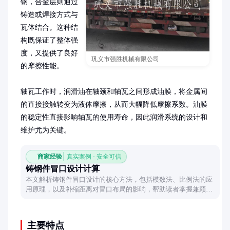
钢，合金层则通过
铸造或焊接方式与
瓦体结合。这种结
构既保证了整体强
度，又提供了良好
巩义市强胜机械有限公司
的摩擦性能。

轴瓦工作时，润滑油在轴颈和轴瓦之间形成油膜，将金属间
的直接接触转变为液体摩擦，从而大幅降低摩擦系数。油膜
的稳定性直接影响轴瓦的使用寿命，因此润滑系统的设计和
维护尤为关键。
商家经验
真实案例 · 安全可信
铸钢件冒口设计计算
本文解析铸钢件冒口设计的核心方法，包括模数法、比例法的应
用原理，以及补缩距离对冒口布局的影响，帮助读者掌握兼顾质
量与效率的实用设计技巧。
主要特点