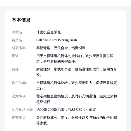
基本信息
中文名
球磨机合金轴瓦
英文名
Ball Mill Alloy Bearing Bush
材质/材料
高铅青铜、巴氏合金、铝青铜等
用途
用于支撑球磨机筒体的旋转轴，减少摩擦并提供润
滑，是球磨机的关键部件。
特性
耐磨性好，承载能力强，耐高温性能优异，使用寿命
长。
作用/功能
支撑球磨机筒体旋转，减少摩擦阻力，保证设备稳定
运行。
注意事项
需定期检查磨损情况，及时补充润滑油，避免过热和
超载运行。
参考价格区间
约5000-20000元/套，视材质和尺寸而定
选购要点
关注材质成分、硬度、耐磨性以及与轴颈的配合间隙
等参数。