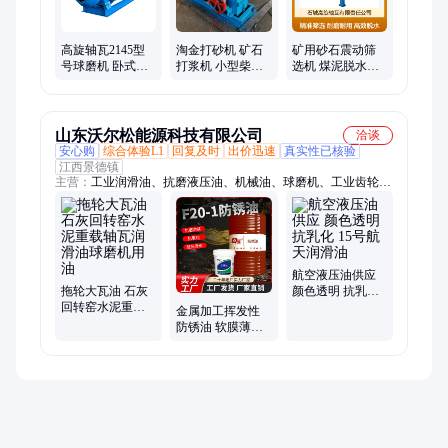
高旋轴瓦2145型
淘金打砂机 矿石
矿用砂石震动筛
号球磨机 卧式湿
打浆机 小型柴油
选机 煤泥脱水聚
式溢流磨矿设备
动力打沙机 移动
氨脂筛板脱介筛
锤式破碎机
山东沃尔松能源科技有限公司
洽谈
安心购
综合体验L1
回复及时
出价迅速
真实性已核验
江西景德镇
主营：
工业润滑油、抗磨液压油、机械油、球磨机、工业齿轮
油、液压支架乳化油、螺杆空压机油、防锈乳化油
航空液压油供应
拖轮大瓦油 石灰
颜色透明 抗乳化
回转窑水泥重载
15号航天润滑油
金属加工挥发性
轴瓦润滑油球磨
防锈油 软膜薄层
机用油
钢保养铁涂抹防
锈液 工厂现货批
发