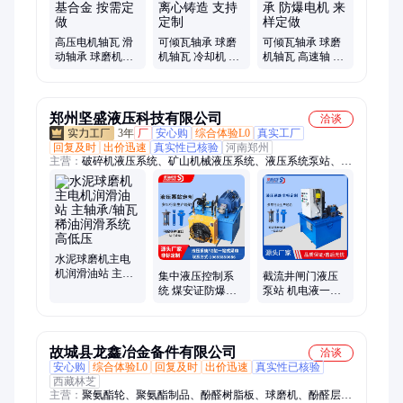
高压电机轴瓦 滑
可倾瓦轴承 球磨
可倾瓦轴承 球磨
动轴承 球磨机瓦
机轴瓦 冷却机 高
机轴瓦 高速轴 瓦
翻新 锡基合金 按
速轴 承 离心铸造
滑动轴承 防爆电
需定做
支持定制
机 来样定做
郑州坚盛液压科技有限公司
洽谈
3年
厂
安心购
综合体验L0
真实工厂
回复及时
出价迅速
真实性已核验
河南郑州
主营：
破碎机液压系统、矿山机械液压系统、液压系统泵站、球
磨机主电机润滑油站、液压油站、液压油缸、液压配件、液压动
力单元、液压元件
水泥球磨机主电
机润滑油站 主轴
集中液压控制系
截流井闸门液压
承/轴瓦稀油润滑
统 煤安证防爆电
泵站 机电液一体
系统 高低压
动油泵站 坚盛定
化操作液压系统
制更专业
坚盛
故城县龙鑫冶金备件有限公司
洽谈
安心购
综合体验L0
回复及时
出价迅速
真实性已核验
西藏林芝
主营：
聚氨酯轮、聚氨酯制品、酚醛树脂板、球磨机、酚醛层压