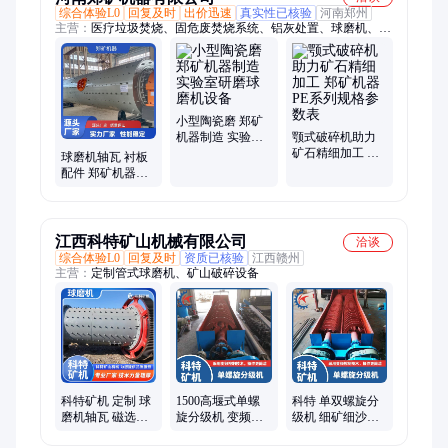
综合体验L0
回复及时
出价迅速
真实性已核验
河南郑州
主营：
医疗垃圾焚烧、固危废焚烧系统、铝灰处置、球磨机、石
灰生产线、金属镁生产线、煤粉制备系统、单机:回转窑、制粒
机、除尘器、提升机、破碎机、烘干机、冷却机、振动筛、给料
机
小型陶瓷磨 郑矿
机器制造 实验室
颚式破碎机助力
研磨球磨机设备
矿石精细加工 郑
球磨机轴瓦 衬板
矿机器PE系列规
配件 郑矿机器规
格参数表
格参数来图定制
江西科特矿山机械有限公司
洽谈
综合体验L0
回复及时
资质已核验
江西赣州
主营：
定制管式球磨机、矿山破碎设备
科特矿机 定制 球
1500高堰式单螺
科特 单双螺旋分
磨机轴瓦 磁选工
旋分级机 变频控
级机 细矿细沙分
艺 干磨矿设备
制 维修率低 操作
选机产品经久耐