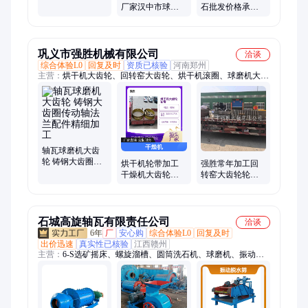
厂家
厂家汉中市球磨
石批发价格承德
机钢球 耐磨钢球
市2米2的球磨机
厂家
的轴瓦价格
巩义市强胜机械有限公司
洽谈
综合体验L0
回复及时
资质已核验
河南郑州
主营：
烘干机大齿轮、回转窑大齿轮、烘干机滚圈、球磨机大齿
轮、回转窑轮带、小齿轮
轴瓦球磨机大齿
轮 铸钢大齿圈传
烘干机轮带加工
强胜常年加工回
动轴法兰配件精
干燥机大齿轮大
转窑大齿轮轮带
细加工
齿圈批量生产
轴承座托轮 ***
石城高旋轴瓦有限责任公司
洽谈
6年
厂
安心购
综合体验L0
回复及时
出价迅速
真实性已核验
江西赣州
主营：
6-S选矿摇床、螺旋溜槽、圆筒洗石机、球磨机、振动
筛、浮选机、螺旋洗石机、螺旋分级机、螺旋洗沙机、给料机、
擦洗机、皮带输送机、跳汰机、离心机、圆振筛、直线筛、轮斗
洗沙机、鄂式破碎机、锤式破碎机、浓密机