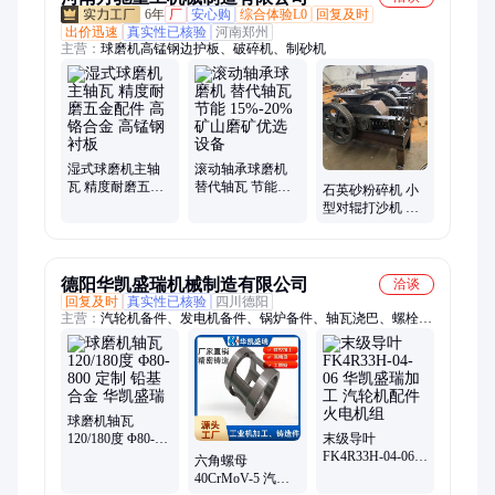
6年
厂
安心购
综合体验L0
回复及时
出价迅速
真实性已核验
河南郑州
主营：
球磨机高锰钢边护板、破碎机、制砂机
湿式球磨机主轴
滚动轴承球磨机
瓦 精度耐磨五金
替代轴瓦 节能
石英砂粉碎机 小
配件 高铬合金 高
15%-20% 矿山磨
型对辊打沙机 砖
锰钢衬板
矿优选设备
厂用对辊式破碎
机
德阳华凯盛瑞机械制造有限公司
洽谈
回复及时
真实性已核验
四川德阳
主营：
汽轮机备件、发电机备件、锅炉备件、轴瓦浇巴、螺栓、
螺母、汽封圈、密封瓦、橡胶垫、密封垫片、人孔门垫片
球磨机轴瓦
120/180度 Φ80-
末级导叶
800 定制 铅基合
FK4R33H-04-06
六角螺母
金 华凯盛瑞
华凯盛瑞加工 汽
40CrMoV-5 汽轮
轮机配件 火电机