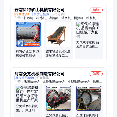
简洁
用使用寿命长
云南科特矿山机械有限公司
洽谈
综合体验L0
资质已核验
云南昆明
主营：
打砂机、磁选机、滚筒筛、球磨机、搅拌机、给料机、破
碎机、粉碎机、浮选机、螺旋溜槽、磁力设备、重选设备、制砂
设备、分级设备、选矿设备、金矿设备、选矿球磨、砂石分离、
破碎设备、输送设备、分离设备、工业搅拌罐、斗轮洗砂机、砂
石脱水机、分级机
充气式浮选机 品
质精良矿山机械
厂家直供
科特矿机 定制 球
皮带输送机 650皮
磨机轴瓦 磁选工
带输送机加工定
艺 干磨矿设备
制 平稳噪音低
河南众览机械制造有限公司
洽谈
真实性已核验
河南焦作
主营：
沸腾焙烧炉、试验沸腾焙烧炉、小型沸腾焙烧炉、球磨机
轴瓦生产厂家、沸腾氯化炉、流化床焙烧炉
众览球磨机轴瓦
生产厂家辽阳市
水泥球磨机生产
众览球磨机轴瓦
众览球磨机内衬