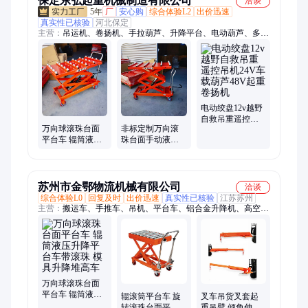
保定东弘起重机械制造有限公司
洽谈
5年
厂
安心购
综合体验L2
出价迅速
真实性已核验
河北保定
主营：
吊运机、卷扬机、手拉葫芦、升降平台、电动葫芦、多功
能电动提升机、手扳葫芦、千斤顶、吊装带、永磁吸盘、起重链
条、起重吊索具、电动跑车、液压搬运车、电动叉车、电动绞盘
电动绞盘12v越野
自救吊重遥控吊
万向球滚珠台面
非标定制万向滚
机24V车载葫芦
平台车 辊筒液压
珠台面手动液压
48V起重卷扬机
升降平台车带滚
升降机平台车移
珠 模具升降堆高
动式升高手推车
车
苏州市金鄂物流机械有限公司
洽谈
综合体验L0
回复及时
出价迅速
真实性已核验
江苏苏州
主营：
搬运车、手推车、吊机、平台车、铝合金升降机、高空作
业平台、单臂吊、轨道平车、牵引车、平板拖车、电动平板车、
堆高车
万向球滚珠台面
平台车 辊筒液压
辊滚筒平台车 旋
叉车吊货叉套起
升降平台车带滚
转滚珠台面平台
重吊臂 倾角伸缩