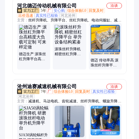
河北德迈传动机械有限公司
洽谈
5年
厂
安心购
综合体验L0
回复及时
出价迅速
真实性已核验
河北沧州
主营：
丝杆升降机、升降平台、丝杠升降机、电动伺服缸、减速
机
滚珠丝杆升降机
德迈生产 滚珠丝
精密丝杠升降平
杠升降平台高精
台 举升设备结构
德迈 传动率高 滚
度大负载可定制
紧凑
珠丝杆升降平台
可来样定做
JWB滚珠丝杠升
降器支持来样定
做
沧州迪赛减速机械有限公司
洽谈
7年
厂
综合体验L0
回复及时
真实性已核验
河北沧州
主营：
减速机、马达电机、齿轮减速、丝杆升降机、螺旋升降
机、滚珠丝杆螺旋、注销联轴器、减速电动机、齿轮转向箱、饲
草搅拌机、夹壳联轴器、凸圆联轴器、平行轴斜齿轮、单级圆柱
齿轮、电机涡轮涡杆、蜗轮蜗杆螺杆、行星摆线针轮、蜗轮蜗杆
减速、铝壳蜗轮蜗杆、电机蜗轮蜗杆、圆柱蜗轮蜗杆
SJA50涡轮蜗杆升