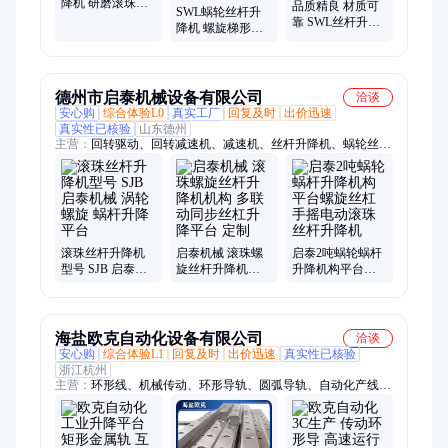
降机 研磨滚珠丝
品质精良 材质可
SWL蜗轮丝杆升
杆电动举升机升
靠 SWL丝杆升降
降机 螺旋梯形滚
降平台
机 可定做 冀迪赛
珠丝杠升降平台
厂家 支持非标定
制
德州市启泰机械设备有限公司
洽谈
安心购
综合体验L0
真实工厂
回复及时
出价迅速
真实性已核验
山东德州
主营：
回转驱动、回转减速机、减速机、丝杆升降机、蜗轮丝杆
升降机、齿轮齿条升降机、锥齿轮升降机、电动推杆、伺服电动
缸
滚珠丝杆升降机
启泰机械 滚珠螺
启泰2吨蜗轮蜗杆
型号 SJB 启泰机
旋丝杆升降机机
升降机构平台螺
械 涡轮 螺旋 蜗杆
构 多联动同步丝
旋丝杠手摇电动
升降平台
杠升降平台 定制
滚珠丝杆升降机
海盐欧克自动化设备有限公司
洽谈
安心购
综合体验L1
回复及时
出价迅速
真实性已核验
浙江杭州
主营：
环形线、机械传动、环形导轨、圆弧导轨、自动化产线、
自动化导轨、智能环形轨、工业环形轨、定制环形轨、循环线导
轨