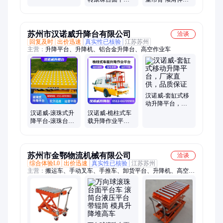
珠 模具升降堆高
手动脚踏 模具升
臂旋转式货叉吊
车
降平台 电动
手自动平衡吊叉
苏州市汉诺威升降台有限公司
洽谈
回复及时
出价迅速
真实性已核验
江苏苏州
主营：
升降平台、升降机、铝合金升降台、高空作业车
汉诺威-套缸式移
动升降平台，厂
家直供，品质保
汉诺威-滚珠式升
汉诺威-桅柱式车
证
降平台-滚珠台
载升降作业平
面，货物流转更
台，结构稳定，
轻便
使用便捷操作方
便
苏州市金鄂物流机械有限公司
洽谈
综合体验L0
出价迅速
真实性已核验
江苏苏州
主营：
搬运车、手动叉车、手推车、卸货平台、升降机、高空作
业平台、液压平台车、电动平台车、吊机、轨道车、牵引车、电
动平板车、高空取料机、拣选车、液压登车桥、油桶搬运车、油
桶堆高车、油桶夹具、电动堆高车、前移式叉车