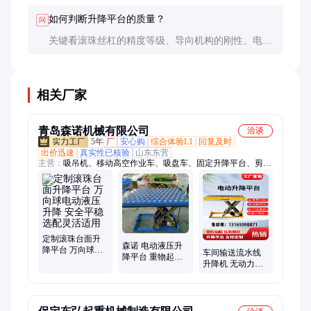
长，价格也更高。
如何判断升降平台的质量？
问
关键看滚珠丝杠的精度等级、导向机构的刚性、电机
的品牌和性能。建议索取样品进行实际测试，并查看
第三方检测报告。
相关厂家
青岛森诺机械有限公司
洽谈
5年
厂
安心购
综合体验L1
回复及时
出价迅速
真实性已核验
山东东营
主营：
吸吊机、移动高空作业车、吸盘车、固定升降平台、剪叉
升降机、电动液压升降平台、高空作业平台、铝合金高空作业平
台、吸盘吊具、物料搬运设备、高空作业设备
定制滚珠台面升
森诺 电动液压升
降平台 万向球电
车间输送流水线
降平台 重物起落
动液压升降 安全
升降机 无动力滚
可定制台面 不锈
平稳 选配灵活适
筒输送线 滚珠升
钢 防滑 滚筒 万向
用
降平台 横向游移
滚珠
平台