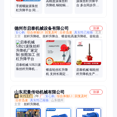
高精度滚珠丝杆
滚珠丝杆升降平
升降机 蜗轮蜗杆
台 多台同步升降
手摇螺旋滚珠丝
升降平台 承载能
机 丝杠升降器 万
杠升降平台 同步
力强 传动效率高
信传动 支持定制
联动升降台 高精
度 非标定制 万信
传动
德州市启泰机械设备有限公司
洽谈
安心购
综合体验L0
回复及时
出价迅速
真实性已核验
北京
主营：
丝杆升降机、丝杆升降台、锥齿轮高速升降机、齿轮齿条
快速丝杆升降机、蜗轮蜗杆升降机、螺旋丝杆升降机、涡轮蜗杆
升降机、螺旋升降机、丝杠升降机、电动丝杆升降机、手摇丝杆
升降机、丝杆升降机构、联动丝杆升降机、同步丝杆升降机、sja
丝杆升降机、sjb丝杆升降机、swl丝杆升降机、非标丝杆升降
机、涡轮螺旋升降机、回转驱动、电动推杆、SE回转驱动
启泰机械 SJB21滚
珠丝杆升降机厂
锥齿轮丝杠升降
启泰机械 蜗轮丝
家定制 按图加工
机 支持长期定制
杆升降机生产厂
丝杠升降平台
发货及时密升降
家 SJA200丝杠升
平台 小型立式升
降机机构 非标定
降器
制
山东尼曼传动机械有限公司
洽谈
2年
厂
安心购
综合体验L1
回复及时
出价迅速
真实性已核验
山东德州
主营：
丝杆升降机