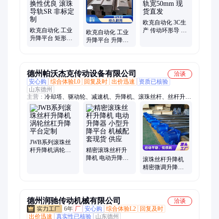
欧克自动化 3C生
欧克自动化 工业
产 传动环形导 高
欧克自动化 工业
升降平台 矩形金
速运行 轨宽50mm
升降平台 升降平
属轨 互换性优良
现 货直发
台轨 长寿命设计
滚珠导轨SR 非标
滚珠导轨SR 现 货
定制
直发
德州帕沃杰克传动设备有限公司
洽谈
安心购
综合体验L0
回复及时
出价迅速
资质已核验
山东德州
主营：
冷却塔、驱动轮、减速机、升降机、滚珠丝杆、丝杆升
降、斜齿轮、prf行星、减速箱、自动开关、行星齿轮、电动丝
杆、swl50-ii-500、电动叉车、施工电梯、单相电机、螺旋丝杆、
刮吸泥机、圆柱齿轮、手动电动、梯形丝杆、回转减速器、叉车
轨道车、不锈钢丝杆、jwm150-dm-a-l-j-m
JWB系列滚珠丝
杆升降机涡轮丝
精密滚珠丝杆升
杠升降平台定制
降机 电动升降器
滚珠丝杆升降机
小型升降平台 机
精密微调升降设
械配套现货 供应
备 工业重载丝 杆
升降平台非标规
格
德州润驰传动机械有限公司
洽谈
6年
厂
安心购
综合体验L2
回复及时
出价迅速
真实性已核验
山东德州