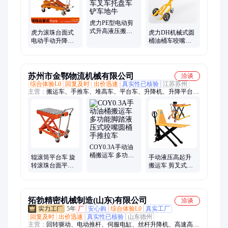
虎力PE型电动剪
式升高液压搬运
虎力滚珠台面式
虎力DH机械式圆
车升降车叉车托
电动手动升降平
桶油桶车咬嘴式
盘车铲车地牛
台固定剪叉式小
液压搬运车手推
型液压设备BT
车
苏州市金鄂物流机械有限公司
洽谈
综合体验L0
回复及时
出价迅速
真实性已核验
江苏苏州
主营：
搬运车、手推车、堆高车、平台车、升降机、升降平台、
升降台、铝合金升降机、高空作业平台、卸货平台、油桶搬运
车、油桶翻转车、油桶夹具、牵引车、平板拖车、电动叉车、小
坦克搬运车、单臂吊机、老虎车、电动平板车、夹抱车
COY0.3A手动油
桶搬运车 多功能
辊滚筒平台车 旋
手动液压高起升
脚踏液压式咬嘴
转滚珠台面平台
搬运车 剪叉式电
圆桶手推拉车
车 手动脚踏 模具
高升程运车 起升
升降平台车 电动
叉车
拓勃精密机械制造(山东)有限公司
洽谈
5年
厂
安心购
综合体验L0
真实工厂
回复及时
出价迅速
真实性已核验
山东德州
主营：
回转驱动、电动推杆、伺服电缸、丝杆升降机、高速高频