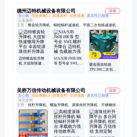
德州迈特机械设备有限公司
洽谈
安心购
综合体验L1
回复及时
出价迅速
真实性已核验
山东德州
主营：
锥齿轮升降机、蜗轮蜗杆减速机、平面二次包络减速机、
斜齿轮减速机
迈特锥齿轮升降
SJA/SJB JWB HK
机 大扭矩快速螺
等 型号全 SWL螺
硬齿面齿轮箱
母升降平台 伞齿
杆升降台 迈特机
TPU200二次包络
轮滚珠丝杆升降
械 负载能力强
减速机 匠心工艺
器
迈特机械
吴桥万信传动机械设备有限公司
洽谈
安心购
综合体验L0
回复及时
出价迅速
真实性已核验
河北沧州
主营：
丝杆升降机、螺旋升降机、滚珠丝杆升降机、不锈钢丝杆
升降机、铝合金丝杆升降机、蜗轮丝杆升降机、齿条升降机、
SJA螺旋升降机、手摇丝杠升降机、电动丝杆升降机、多台联动
丝杆升降机、SJB滚珠丝杆升降机、非标丝杠升降机、转角器、
减速机