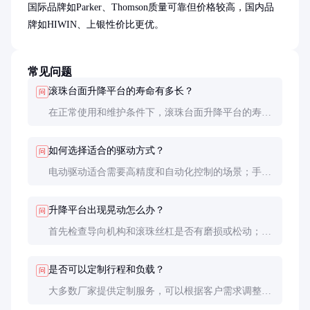
国际品牌如Parker、Thomson质量可靠但价格较高，国内品
牌如HIWIN、上银性价比更优。
常见问题
滚珠台面升降平台的寿命有多长？
问
在正常使用和维护条件下，滚珠台面升降平台的寿命
可达10年以上。关键部件如滚珠丝杠的寿命通常以运
行距离计算，可达数万公里。
如何选择适合的驱动方式？
问
电动驱动适合需要高精度和自动化控制的场景；手动
驱动成本低，适合负载较轻、调整频率不高的场合；
液压驱动则适用于大负载、长行程的应用。
升降平台出现晃动怎么办？
问
首先检查导向机构和滚珠丝杠是否有磨损或松动；其
次确认负载是否均匀分布；最后检查底座是否稳固。
必要时联系厂家进行专业维修。
是否可以定制行程和负载？
问
大多数厂家提供定制服务，可以根据客户需求调整行
程、负载能力甚至材质。但定制产品通常交货周期较