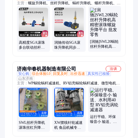
主营：
螺旋升降机、丝杆升降机、蜗杆升降机、螺杆升降机、丝
杠升降机、蜗轮升降机、联动丝杆升降、丝杆升降平台、蜗轮丝
杆升降机、螺旋丝杆升降机、滚珠丝杆升降机、伞齿轮丝杆升降
机、SWL丝杆升降机、梯形丝杆升降机、JWM丝杆升降机、
JWB丝杆升降机、SGA丝杆升降机、SGB丝杆升降机、蜗轮蜗杆
升降机、锥齿轮丝杆升降机、SGB螺旋升降机、SGA螺旋升降
机、蜗轮蜗杆、齿轮螺旋丝杆
[润驰]SWL20蜗轮
高精度SGA滚珠
润驰传动SGA滚
丝杆升降机高精
多台联动丝杆升
珠升降机同步提
密滚珠螺旋升降
降机平台同步升
升平台精密制造
平台 批发零售
降器润驰传动
寿命长
济南华春机器制造有限公司
洽谈
安心购
综合体验L0
回复及时
出价迅速
真实性已核验
山东济南
主营：
WP蜗轮蜗杆减速机、RV铝壳蜗轮蜗杆减速、微型电机、
升降机、SWL丝杆升降机、齿轮减速机、WP系列减速机、摆线
针轮减速机、RV双机减速机、WP减速机、RV减速机、电机、立
式摆线针轮减速机、卧式摆线针轮减速机、卧式齿轮减速机、立
式齿轮减速机、Wp双机减速机、T型换向器、XW摆线针轮减速
机、蜗轮蜗杆双级减速机、减速机、铝壳电机、涡轮蜗杆减速
机、铝壳电动机、三相异步电动机
运行平稳、环保
噪音小 输送、水
SWL丝杆升降机
XW摆线针轮减速
利用40型 RV铝壳
滚珠丝杠升降平
机 食品机械专用
涡轮减速器
台 支持非标定制
精度高 耐冲击