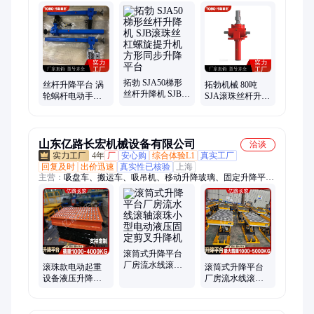
升降机、锥齿轮丝杆升降机、齿轮齿条升降机、蜗轮蜗杆升降
机、螺旋丝杆升降机、蜗轮丝杆升降机、丝杆升降机平台、sja丝
杆升降机、丝杆升降机构、梯形丝杆升降机、螺旋升降机、蜗轮
升降机、滚珠丝杆升降机、丝杆升降机手动、减速机、工业电动
推杆、电动推杆伸缩杆、LAP电动推杆、大推力电动推杆、回转
减速机、伺服电动推杆
拓勃 SJA50梯形
丝杆升降平台 涡
拓勃机械 80吨
丝杆升降机 SJB滚
轮蜗杆电动手摇
SJA滚珠丝杆升降
珠丝杠螺旋提升
升降机 SWL5T升
机 手动手摇丝杆
机 方形同步升降
降器 滚珠丝杠
升降升降机平台
平台
山东亿路长宏机械设备有限公司
洽谈
4年
厂
安心购
综合体验L1
真实工厂
回复及时
出价迅速
真实性已核验
上海
主营：
吸盘车、搬运车、吸吊机、移动升降玻璃、固定升降平
台、剪叉升降平台、气动吸盘、吸吊设备、电动吸盘、玻璃吸
盘、搬运吸盘、强力吸盘、真空吸盘、盘车板材、板材上料机、
幕墙玻璃安、搬运机械手、板材吸盘架、助力机械手、玻璃机械
手臂、幕墙安装吸盘、幕墙安装吸盘车、幕墙吸盘、折臂
滚筒式升降平台
厂房流水线滚轴
滚珠款电动起重
滚筒式升降平台
滚珠小型电动液
设备液压升降机
厂房流水线滚轴
压固定剪叉升降
车间载重平台厂
滚珠小型电动液
机
家固定剪叉升降
压固定剪叉升降
台
机