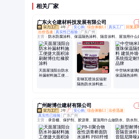
相关厂家
广东火仑建材科技发展有限公司
4年
厂
安心购
综合体验L1
真实工厂
回复及
出价迅速
真实性已核验
广东广州
主营：
防水防腐涂料、保温隔热涂料、隔音涂料、屋顶用什么
水、屋面防水涂料、室内防水涂料、陶瓷微珠保温隔热涂料、
绝热保温涂料、反辐射隔热防水涂料、污水池防腐涂料
天面屋顶阳台防水
中空纳米玻璃
补漏材料施工便捷
保温隔热涂料
彩钢瓦喷涂反辐射
大面积涂刷耐博仕
外墙保温系统
隔热防水涂料效果
红橡胶涂料
耐博仕品牌
外墙晒不热
广州耐博仕建材有限公司
2年
厂
安心购
综合体验L1
出价迅速
真实性已核验
广东广州
主营：
录音棚、保护剂、胶沥青、屋顶用什么做防水、防水剂
剂、玻璃砖、翻新漆、抗渗剂、隔热漆、界面剂、永凝液、固
彩钢瓦、防水胶、瓷砖胶、灰橡胶、防锈漆、水性漆、修复剂
保温、防水材料、隔音吸音、隔音喷涂、阻燃喷涂、防火喷涂