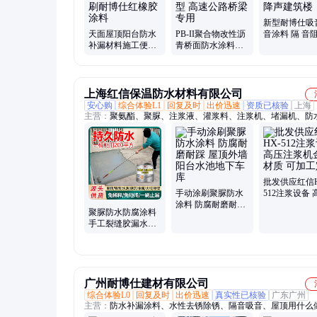
新型耐博仕吸
天面屋顶阳台防水
PB-II聚合物改性沥
音涂料 隔 音
补漏材料施工便捷
青桥面防水涂料
噪减震降声建
大面积涂刷耐博仕
PBII纤维型 高速公
红橡胶涂料
路桥梁专用
上海红信保温防水材料有限公司
安心购
综合体验L1
回复及时
出价迅速
资质已核验
上海
主营：
聚氨酯、聚脲、注浆液、灌浆料、注浆机、堵漏机、防
防水渗透剂、堵漏王、止水针头、牛油头、液体卷材、防水涂
洪防汛挡水板、五金配件、防水胶带、高压管、组合开关
批发供应红信H
手动涂刷聚脲防水
512注浆设备 
涂料 防腐耐磨耐踩
注浆机金属材
聚脲防水防腐涂料
屋顶外墙阳台水池
加工定制
手工裂缝胶漏水补
地下车库
漏胶卫生间阳台屋
顶涂刷
广州耐博仕建材有限公司
综合体验L0
回复及时
出价迅速
真实性已核验
广东广州
主营：
防水补漏涂料、水性去锈除锈、隔音吸音、屋顶用什么