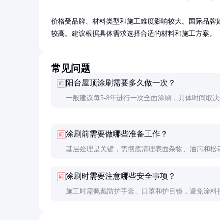
价格受品牌、材料类型和施工难度影响较大。国际品牌
较高。建议根据具体需求选择合适的材料和施工方案。
常见问题
阳台屋顶涂刷需要多久做一次？
问
一般建议每5-8年进行一次全面涂刷，具体时间取
料质量和当地气候条件。在极端气候地区，可能需
繁的维护。
涂刷前需要做哪些准备工作？
问
基层处理是关键，需彻底清理表面杂物、油污和松
分，必要时进行修补和打磨。确保基层干燥、平整
涂刷时需要注意哪些安全事项？
问
缝。
施工时需佩戴防护手套、口罩和护目镜，避免涂料
肤和眼睛。高处作业时务必系好安全带，确保施工