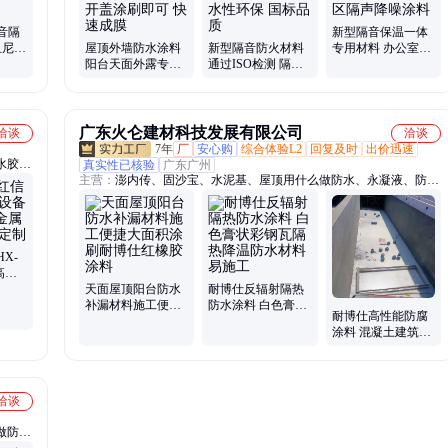
音隔
新型隔音保温一体
阻尼降
屋顶外墙防水涂料
新型隔音防火材料
专用材料 办公室
筑楼
阳台天面外露专用
通过ISO检测 隔音
KTV酒店小区隔声
抗裂耐晒 开盖涂刷
系数0.92 水性环保
降噪涂料
即可 快速成膜
国标品质
广东火仑建材科技发展有限公司
洽谈
洽谈
7年
厂
安心购
综合体验L2
回复及时
出价迅速
水胶、
真实性已核验
广东广州
主营：
澎内传、固沙宝、水泥基、屋顶用什么做防水、永凝液、防水
料、防
剂、911聚氨酯、防水材料、复合防腐、树脂防水、火仑建材、防水
涂料、珠保温材料、地下室防水、丙烯酸树脂、水泥混凝土、防水粘
结剂、强力砂浆胶、甲基丙烯酸、珠保温隔热、三乙氧硅烷、混凝土
表面、聚氨酯防水、纤维增强桥面、保温隔热材料、防腐材料
X-
高压
质 可
天面屋顶阳台防水
耐博仕反辐射隔热
补漏材料施工便捷
防水涂料 白色膏状
耐博仕高性能防腐
大面积涂刷耐博仕
彩钢瓦隔热降温防
涂料 混凝土建筑物
红橡胶涂料
水材料易施工
弹性环氧改性防腐
洽谈
做防