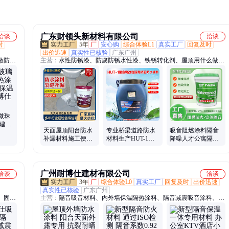
广东财领头新材料有限公司
洽谈
洽谈
时
5年
厂
安心购
综合体验L1
真实工厂
回复及时
出价迅速
真实性已核验
广东广州
做防
主营：
水性防锈漆、防腐防锈水性漆、铁锈转化剂、屋顶用什么做防
气凝胶
水、彩钢瓦翻新防锈漆、隔音吸音材料、吸音阻燃涂料、外墙保温涂
料、桥面防水、路桥防水、背水面防水、背水面补漏、外露型防水、
红橡胶防水
微珠
 建筑
天面屋顶阳台防水
专业桥梁道路防水
吸音阻燃涂料隔音
指定
补漏材料施工便捷
材料生产HUT-1聚
降噪人才公寓隔音
大面积涂刷耐博仕
合物改性沥青桥面
丙烯酸复合橡胶弹
红橡胶涂料
路面防水涂料
性隔声涂料
广州耐博仕建材有限公司
洽谈
洽谈
3年
厂
综合体验L0
真实工厂
回复及时
出价迅速
真实性已核验
广东广州
、固砂
主营：
隔音吸音材料、内外墙保温隔热涂料、隔音减震吸音涂料、纳
沙宝、
米渗透结晶防水剂、无机硅声能凝胶、纳米中空保温隔热涂料、H2
、隔热
保温凝胶、相变声能凝胶、保温找平凝胶