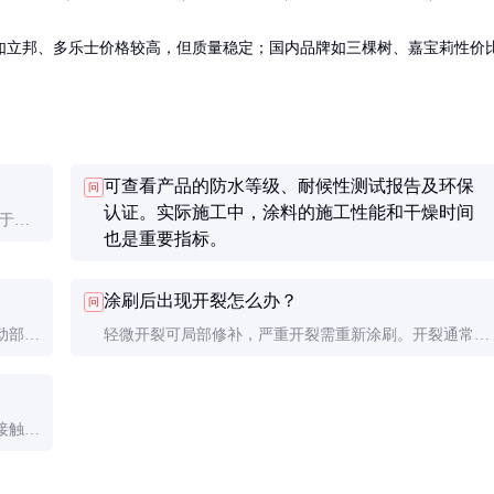
如立邦、多乐士价格较高，但质量稳定；国内品牌如三棵树、嘉宝莉性价
可查看产品的防水等级、耐候性测试报告及环保
问
认证。实际施工中，涂料的施工性能和干燥时间
决于涂
也是重要指标。
要更频
涂刷后出现开裂怎么办？
问
动部
轻微开裂可局部修补，严重开裂需重新涂刷。开裂通常是
、无裂
由于基层处理不当或涂料弹性不足所致，选择弹性涂料和
规范施工可有效避免。
接触皮
安全。