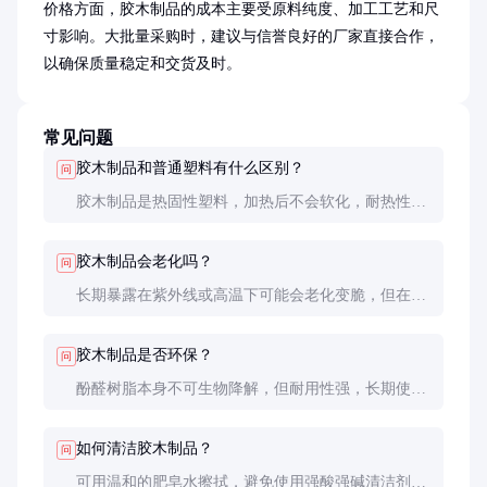
价格方面，胶木制品的成本主要受原料纯度、加工工艺和尺
寸影响。大批量采购时，建议与信誉良好的厂家直接合作，
以确保质量稳定和交货及时。
常见问题
胶木制品和普通塑料有什么区别？
问
胶木制品是热固性塑料，加热后不会软化，耐热性和
机械强度更高；普通塑料多为热塑性，受热会软化。
胶木制品会老化吗？
问
长期暴露在紫外线或高温下可能会老化变脆，但在室
内正常使用环境下寿命可达数十年。
胶木制品是否环保？
问
酚醛树脂本身不可生物降解，但耐用性强，长期使用
反而减少更换频率，整体环境影响较小。
如何清洁胶木制品？
问
可用温和的肥皂水擦拭，避免使用强酸强碱清洁剂，