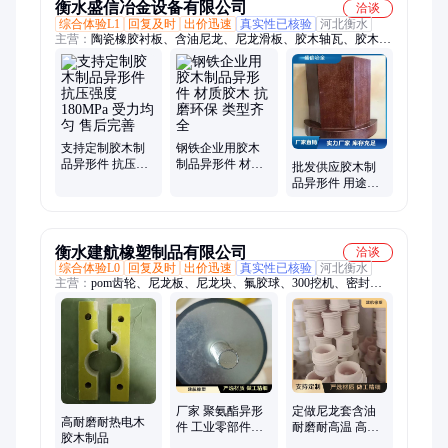
衡水盛信冶金设备有限公司
洽谈
综合体验L1
回复及时
出价迅速
真实性已核验
河北衡水
主营：
陶瓷橡胶衬板、含油尼龙、尼龙滑板、胶木轴瓦、胶木齿
轮、超高分子聚乙烯衬板
支持定制胶木制
钢铁企业用胶木
品异形件 抗压强
制品异形件 材质
批发供应胶木制
度 180MPa 受力均
胶木 抗磨环保 类
品异形件 用途保
匀 售后完善
型齐全
温隔热 实体工厂
销售
衡水建航橡塑制品有限公司
洽谈
综合体验L0
回复及时
出价迅速
真实性已核验
河北衡水
主营：
pom齿轮、尼龙板、尼龙块、氟胶球、300挖机、密封
圈、pvc钢丝、弹性体、尼龙轴、尼龙轮、管接头、加热辊、分
子板、密封件、真空管、破碎机、橡胶管、塑料件、测压管、橡
胶球、高分子、树脂管、密封条、尼龙套、尼龙片
厂家 聚氨酯异形
定做尼龙套含油
高耐磨耐热电木
件 工业零部件配
耐磨耐高温 高分
胶木制品
件 能开发票 可接
子异形件 超高分