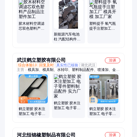
木材料注塑加工、电子产品注塑
胶木材料空调滤
塑料提手 氧气瓶
芯双色塑料产品
提手注塑加工厂
制品注塑件加工
模具开模 加工厂
新能源汽车电池
家
柱 汽配结构件大
批量加工生产注
塑加工
武汉鹤立塑胶有限公司
洽谈
综合体验L0
回复及时
真实性已核验
湖北武汉
主营：
模具加、模具制、水转印、塑料制品配件、喷漆加、金塑
料、喷涂加、塑胶加、模具设计、表面印花、材质塑料、五金冲
压、注塑加工、中空吹塑、精密五金、武 汉喷漆、聚四氟乙
烯、冲压成型模、精密机械制造、表面热浸锌打砂、耐低温型钢
焊接
鹤立塑胶 胶木注
塑加工 电子零件
鹤立塑胶 胶木注
鹤立塑胶 胶木注
塑料制品配件 实
塑加工 电子零件
塑加工 电子零件
力厂家
塑料制品配件 持
塑料制品配件 来
久耐用不易掉色
图定制加工
河北恒锦橡塑制品有限公司
洽谈