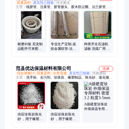
回复及时
真实性已核验
河北衡水
主营：
线胶管、注浆管、胶管接头、胶木防尘圈、法兰胶管、耐
磨胶管、编织胶管、高品质橡胶、橡胶软接头
耐磨衬板 尼龙制
专业生产定制-波
种类齐全压滤机
品配件可来图定
纹金属软管-法兰
滤板 洗煤厂用 一
做 胶木防尘圈 恒
金属软管
站式供应
锦橡塑
范县优达保温材料有限公司
洽谈
综合体验L0
回复及时
出价迅速
真实性已核验
河南濮阳
主营：
洗手粉、去污剂、珍珠岩、橡塑制品、珠光砂、玻化微
珠、抹灰石膏、保温砂浆、保温涂料、园艺花卉、育苗基质、盆
栽植物、石膏砂浆、保温材料、磨砂玻璃、隔热保温层、防火保
温板、基质营养土、建筑保温填缝、外墙保温系统、颗粒防火涂
料、保温填充材料、屋面管道绝缘层、外墙装饰一体板、白片手
机前盖板
A级硬度珍珠岩
外墙保温专用材
料 密度3.2 粒度3-
供应珍珠岩珠光
供应珍珠岩珠光
5mm
砂 ，用于橡塑制
砂 ，用于橡塑制
品、颜料、油
品、颜料、油
漆、合成玻璃、
漆、合成玻璃、