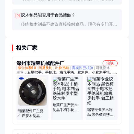
以免损伤表面。
胶木制品能否用于食品接触？
问
传统胶木制品不建议直接接触食品，现代有专门开发
的食品级酚醛树脂制品。
相关厂家
深州市瑞莱机械配件厂
洽谈
综合体验L0
回复及时
出价迅速
真实性已核验
河北衡水
主营：
五星把手、手柄球、梅花手柄、胶木件、小胶木手轮、大
把手、手摇轮、圆手轮、手轮、三角箭、标准件、方拉手、铝油
标、铝手轮、摇手柄、内波纹、手柄套、灶把手、铝拉手、圆拉
手、通孔把手、机械操作件、长把手、包装机械把手手轮、调节
把手
瑞莱厂生产胶木
制品手柄手轮 电
瑞莱专业胶木制
瑞莱配件厂主要
木制品绝缘材质
品 黑色椭圆扶手
生产胶木制品手
小型胶木件
电木把手绝缘机
轮手柄小型胶木
箱机床拉手 做工
件长期库房房发
精细
货