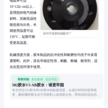
电阻率可达
10^12Ω·cm以上，
是理想的电气绝缘
材料。其耐高温性
能也相当出色，长
期使用温度可达
深州市瑞莱机械配件厂
150°C，短期可耐
受更高温度。

机械强度方面，胶木制品的抗冲击性和耐磨性均优于许多普
通塑料。此外，其化学稳定性强，耐酸、耐碱、耐溶剂，适
合在恶劣环境中使用。
商家经验
真实案例 · 安全可信
502胶水VS AB胶水：谁更牢固
本文对比502胶水和AB胶水的粘接强度，从成分特性到使用场
景，解析哪种胶水在不同材料上表现更出色，帮你找到适合的粘
接方案。