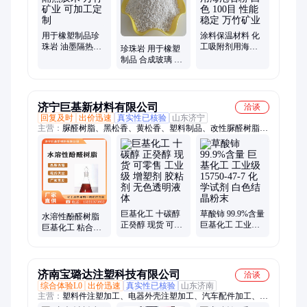
用于橡塑制品珍
涂料保温材料 化
珠岩 油墨隔热胶
工吸附剂用海泡
珍珠岩 用于橡塑
木 万竹矿业 可加
石粉 白色 100目
制品 合成玻璃 隔
工定制
性能稳定 万竹矿
热胶木 万竹矿业
业
加工定制
济宁巨基新材料有限公司
洽谈
回复及时
出价迅速
真实性已核验
山东济宁
主营：
脲醛树脂、黑松香、黄松香、塑料制品、改性脲醛树脂、
黄丹粉、黄糊精、碳九、碳五、加益粉、甲醇、丙烯酸、聚醋酸
乙烯酯、聚乙烯醇、水性环氧树脂乳液、环氧树脂、邻苯二胺、
磷酸、氧化铈、偏硼酸钙、硫酸亚锡、氯化铝、六偏磷酸钠、氯
化苯、氯化钙、氯化石蜡
巨基化工 十碳醇
草酸铈 99.9%含量
水溶性酚醛树脂
正癸醇 现货 可零
巨基化工 工业级
巨基化工 粘合剂
售 工业级 增塑剂
15750-47-7 化学试
塑料制品 含量
胶粘剂 无色透明
剂 白色结晶粉末
99% 9003-35-4 胶
液体
木粉
济南宝璐达注塑科技有限公司
洽谈
综合体验L0
出价迅速
真实性已核验
山东济南
主营：
塑料件注塑加工、电器外壳注塑加工、汽车配件加工、胶