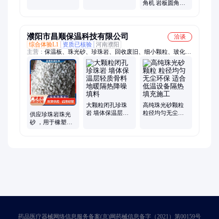
料液压机 砂轮胶
院地面修补机 宽
角机 岩板圆角机
木固性制品压制
度可调手扶平铺
智能镜茶几餐桌
机
机
濮阳市昌顺保温科技有限公司
洽谈
综合体验L1
资质已核验
河南濮阳
主营：
保温板、珠光砂、珍珠岩、回收废旧、细小颗粒、玻化微
珠、抹灰石膏、轻质石膏、珠保温层、保温颗粒、回收处理、保
温材料、微化玻珠、珠外墙保温、珠保温砂浆、珠保温浆料、平
顶山玻化微、连云港玻化微、小颗粒玻化微、珠供应商下单
大颗粒闭孔珍珠
高纯珠光砂颗粒
岩 墙体保温层轻
粒径均匀无尘环
供应珍珠岩珠光
质骨料 地暖隔热
保 适合低温设备
砂 ，用于橡塑制
降噪填料
隔热填充施工
品、颜料、油
漆、合成玻璃、
隔热胶木
药品医疗器械网络信息服务备案(京)网药械信息备字（2021）第00159号