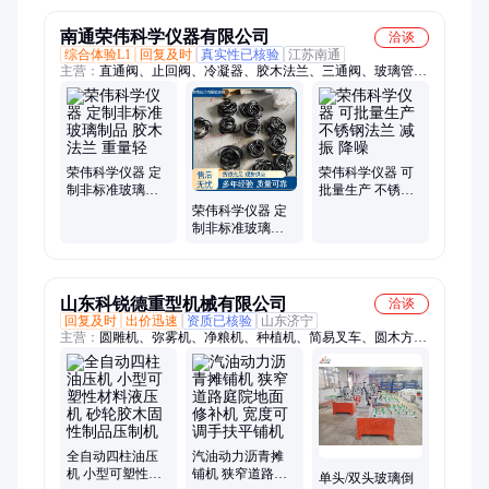
隔热胶木
隔热胶木
南通荣伟科学仪器有限公司
洽谈
综合体验L1
回复及时
真实性已核验
江苏南通
主营：
直通阀、止回阀、冷凝器、胶木法兰、三通阀、玻璃管
道、科学仪器、球口法兰、扩口法兰、不锈钢法兰、旋转蒸发
仪、循环一体机、降膜蒸发器、薄膜蒸发器、反应釜配件、玻璃
反应釜、旋转蒸发器、四氟通用垫、四氟密封垫、高低温一体、
实验室蒸发仪、实验室蒸发器、扩口玻璃阀门、实验室玻璃阀
门、配套罐口铝法兰、玻璃防爆反应釜
荣伟科学仪器 定
荣伟科学仪器 可
制非标准玻璃制
批量生产 不锈钢
品 胶木法兰 重量
法兰 减振 降噪
荣伟科学仪器 定
轻
制非标准玻璃制
品 胶木法兰 耐腐
蚀
山东科锐德重型机械有限公司
洽谈
回复及时
出价迅速
资质已核验
山东济宁
主营：
圆雕机、弥雾机、净粮机、种植机、简易叉车、圆木方
木、升降叉车、电动叉车、风雾喷雾器、柠檬切片机、三轮撒料
车、小麦筛选机、打药施肥机、电动洗地机、渣浆分离机、圆木
截断锯、草莓起垄机、大蒜播种机、机动打药机、田园管理机、
直线磨刀机、工程三轮车
全自动四柱油压
汽油动力沥青摊
机 小型可塑性材
铺机 狭窄道路庭
单头/双头玻璃倒