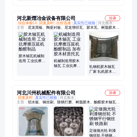
急单
子 源头厂家
河北新熠冶金设备有限公司
洽谈
综合体验L0
回复及时
出价迅速
真实性已核验
河北衡水
主营：
尼龙滑板、陶瓷衬板、尼龙增径瓦、胶木瓦、树脂胶木刮
水板、耐高温尼龙制品、尼龙滑块导轨
胶木轴瓦机械制
造用 工业抗摩擦
机械制造用胶木
压延机酚醛制品
轴瓦 工业抗摩擦
轧钢机胶木轴瓦
压延机酚醛制品
厂家 轧机胶木瓦
加布胶木材质托
配套轴瓦片 新熠
瓦
河北川州机械配件有限公司
洽谈
回复及时
真实性已核验
河北衡水
主营：
切水板、钢丝刷、除锈打磨、树脂胶木、酚醛胶木轴瓦、
尼龙异形件、尼龙空心棒、复合轴承衬套
定做抛光轮 剥漆
钢丝轮 不锈钢平