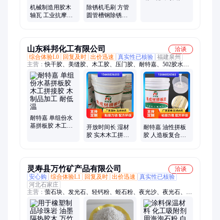
行钢丝刷 铁路刷
机械制造用胶木
除锈机毛刷 方管
轴瓦 工业抗摩擦
圆管槽钢除锈机
压延机酚醛制品
刷 不锈钢平行钢
耐压耐温轧
丝刷 川州 现货
山东科邦化工有限公司
洽谈
综合体验L0
回复及时
出价迅速
真实性已核验
福建泉州
主营：
快干胶、美缝胶、木工胶、压门胶、耐特嘉、502胶水、
白乳胶、组装胶、树脂ab胶、板复合胶、胶水强力、份拼板胶、
加厚压板胶、封边热熔胶、高温热熔胶、强力瞬间胶、汉高吸塑
胶、实木拼板胶、油性拼板胶、油性全能胶、环氧树脂胶、水基
拼板胶、德国汉高吸塑、集成材拼板胶、聚氨酯热熔胶
耐特嘉 单组份水
基拼板胶 木工拼
开放时间长 湿材
耐特嘉 油性拼板
接胶 木制品加工
胶 实木木工拼板
胶 人造板复合胶
耐低温
胶 木制品修补 现
木制品加工 附着
货批发 耐特嘉
力高
灵寿县万竹矿产品有限公司
洽谈
安心购
综合体验L1
回复及时
出价迅速
真实性已核验
河北石家庄
主营：
萤石块、发光石、轻钙粉、蛭石粉、夜光沙、夜光石、云
母粉、夜光粉、夜光砖、托玛琳、海泡石、硅藻土、萤石粉、萤
石球、滑石粉、石英粉、电气石、蛭石片、氟化钙、彩砂、盐
沙、石英砂、漂珠、碳酸钙粉