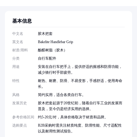
基本信息
中文名
胶木把套
英文名
Bakelite Handlebar Grip
材质/用料
酚醛树脂（胶木）
分类
自行车配件
用途
安装在自行车把手上，提供舒适的握感和防滑功能，
减少骑行时手部疲劳。
特性
耐热、耐磨、防滑、不易变形，手感舒适，使用寿命
长。
风格
简约实用，适合各类自行车。
发展历史
胶木把套起源于20世纪初，随着自行车工业的发展而
普及，至今仍是经济实用的选择。
参考价格区间
约5-20元/对，具体价格取决于材质和品牌。
选购要点
B2B采购时需关注材质纯度、防滑性能、尺寸适配性
以及耐用性测试报告。