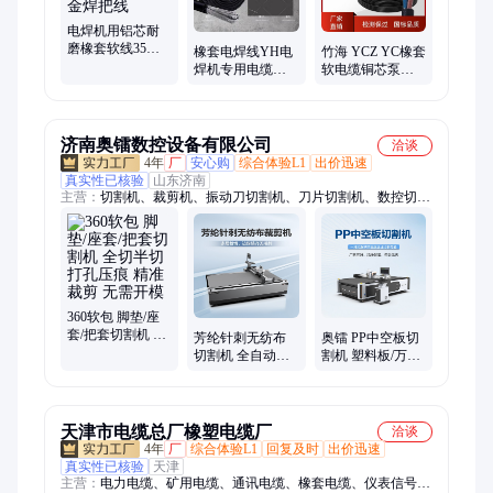
电焊机用铝芯耐
磨橡套软线35平
橡套电焊线YH电
竹海 YCZ YC橡套
方 50平方 70平方
焊机专用电缆
软电缆铜芯泵用
铝合金焊把线
16/25/50平方稀土
电缆 焊把线纯铜
铝合金焊把线
焊线
济南奥镭数控设备有限公司
洽谈
4年
厂
安心购
综合体验L1
出价迅速
真实性已核验
山东济南
主营：
切割机、裁剪机、振动刀切割机、刀片切割机、数控切割
机、非金属切割机
360软包 脚垫/座
套/把套切割机 全
芳纶针刺无纺布
奥镭 PP中空板切
切半切打孔压痕
切割机 全自动数
割机 塑料板/万通
精准裁剪 无需开
控刀片裁切省事
板异形加工免模
模
省力省材料 精度
切割设备
高
天津市电缆总厂橡塑电缆厂
洽谈
4年
厂
综合体验L1
回复及时
出价迅速
真实性已核验
天津
主营：
电力电缆、矿用电缆、通讯电缆、橡套电缆、仪表信号电