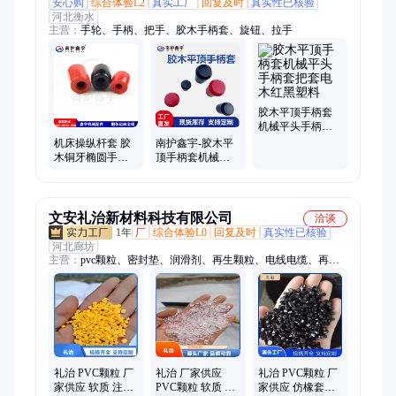
安心购
综合体验L2
真实工厂
回复及时
真实性已核验
河北衡水
主营：
手轮、手柄、把手、胶木手柄套、旋钮、拉手
胶木平顶手柄套
机械平头手柄套
把套电木红黑塑
机床操纵杆套 胶
南护鑫宇-胶木平
料
木铜牙椭圆手柄
顶手柄套机械平
套 短型手把套 南
头电木把套塑料
护鑫宇
红黑胶套
文安礼治新材料科技有限公司
洽谈
1年
厂
综合体验L0
回复及时
真实性已核验
河北廊坊
主营：
pvc颗粒、密封垫、润滑剂、再生颗粒、电线电缆、再生
塑料颗、后视镜外壳、充电器外壳、仿橡套防水线料、TPE、
TPU、TPR、PVC、ABS/PC合金、PC、PBT、PPO、ABS、
POM、PS、PP、TPV、TPO、TPEE、改性尼龙PA
礼治 PVC颗粒 厂
礼治 厂家供应
礼治 PVC颗粒 厂
家供应 软质 注塑
PVC颗粒 软质 注
家供应 仿橡套防