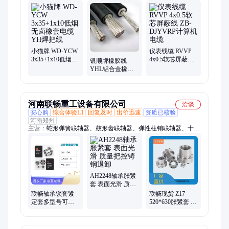
缆、电源线、控制电缆、计算机电缆、防水电缆、耐低温电缆、
耐高温电缆、特种电缆
小猫牌 WD-YCW
仪表线缆 RVVP
3x35+1x10低烟无
4x0.5软芯屏蔽线
银顺牌橡胶线
卤橡套电缆 YH焊
ZB-DJYVRP计算
YHL铝合金橡套
把线
机电缆
电缆 焊把线 YCL
3x35+1x16
河南联畅重工设备有限公司
洽谈
安心购
综合体验L1
回复及时
出价迅速
资质已核验
河南郑州
主营：
蛇形弹簧联轴器、鼓形齿联轴器、弹性柱销联轴器、十字
万向联轴器、梅花联轴器、星型联轴器、轮胎联轴器、膜片联轴
器、高弹联轴器、永磁联轴器、液压联轴器、液力耦合联轴器
AH2248轴承胀紧
套 表面光滑 质量
把控铸钢退卸
联畅轴承锁套紧
联畅现货 Z17
定套多型号可选
520*630胀紧套 矿
表面光滑 质量把
山机械紧固传动
控 高速静音
可非标定制