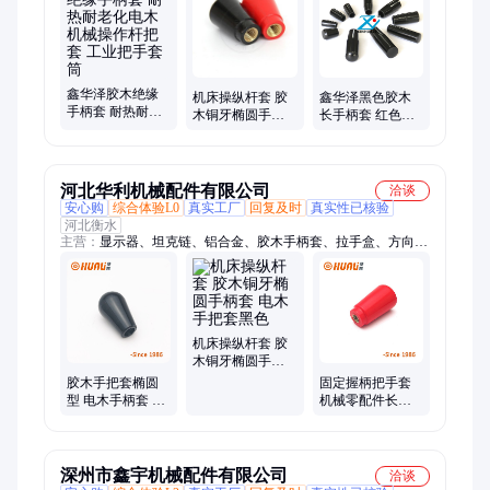
页、球形把手、调节把手、塑料铰链、手柄螺母、尼龙手轮、门
窗铰链
鑫华泽胶木绝缘
机床操纵杆套 胶
鑫华泽黑色胶木
手柄套 耐热耐老
木铜牙椭圆手柄
长手柄套 红色电
化电木机械操作
套 短型手把套
木机械操作杆把
杆把套 工业把手
套把皮 M8*40
套筒
M10*50
河北华利机械配件有限公司
洽谈
安心购
综合体验L0
真实工厂
回复及时
真实性已核验
河北衡水
主营：
显示器、坦克链、铝合金、胶木手柄套、拉手盒、方向
盘、配电箱、摇手柄、雕刻机、手柄套、机床门、计数器、工业
门、门拉手、油位计、手摇轮、油视镜、柜门锁、铸铁手轮、梅
花手柄、压花表盘、波纹把手、折叠合页、直纹把手、转动捏
手、旋钮把手
机床操纵杆套 胶
木铜牙椭圆手柄
套 电木手把套黑
胶木手把套椭圆
固定握柄把手套
色
型 电木手柄套 旋
机械零配件长手
钮内嵌铜螺纹把
柄套 胶木椭圆手
手套
柄把套 华利
深州市鑫宇机械配件有限公司
洽谈