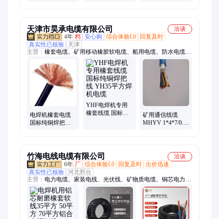
把套包轮 光泽度
塑把套包轮 抗撕
水线料 防冻料 稳
高
裂
定耐用
天津市昊承电缆有限公司
洽谈
4年
档
安心购
综合体验L0
回复及时
真实性已核验
天津
主营：
橡套电缆、矿用移动橡胶软电缆、船用电缆、防水电缆、
铁路信号电缆、矿用网线、通信电缆、MHYV矿用通信电缆、计
算机电缆、控制电缆、矿用控制电缆、矿用采煤机电缆、电力电
缆、矿用高压电力电缆、低烟无卤电缆、变频电缆、软芯电源
线、监控信号电缆、橡胶电缆、盾构机电缆、屏蔽信号电缆
YHF电焊机专用
橡套线缆 国标纯
电焊机橡套电缆
矿用通信线缆
铜焊把线 YH35平
国标纯铜焊把线
MHYV 1*4*7/0.43
方焊机电缆
小猫牌 YH橡胶焊
电缆 MHYA32煤
机线缆
矿钢丝铠装通信
电缆线
竹海电线电缆有限公司
洽谈
6年
厂
综合体验L0
回复及时
出价迅速
真实性已核验
河北邢台
主营：
电力电缆、家装电线、光伏线、矿物质电缆、铜芯电力电
缆、铝芯电力电缆、矿物质防火电缆、矿用电缆、低烟无卤电力
电缆、高压交联电力电缆、低压电力电缆、计算机电缆、屏蔽电
缆、扁电缆、铠装电缆、架空线、橡套电缆、控制电缆