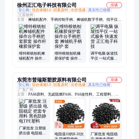
徐州正汇电子科技有限公司
洽谈
安心购
综合体验L0
回复及时
出价迅速
真实性已核验
江苏徐州
主营：
摊铺机配件、手柄控制手柄、摊铺机数字手柄、找平仪、
边控盒、横坡仪、36束平衡梁、电源总开关、拉绳传感器、空气
滤、铣刨机保护装置滑轨、震荡驱动皮带、发动机下水管
维特根铣刨机摊
维特根铣刨机橡
调平电脑 纵坡找
铺机配件 操作台
胶保护套 操作台
平仪 一站式服务
手柄把套胶套 操
手柄把套 摊铺机
快速发货 正汇电
作杆橡胶保护套
手柄保护 套
子科技
东莞市普瑞斯塑胶原料有限公司
洽谈
安心购
综合体验L0
回复及时
出价迅速
真实性已核验
广东广州
主营：
PA66原料、无卤阻燃PA66、PA6改性料、工程塑料、阻
燃PA66、改性塑料、改性尼龙、特种塑料、PEEK原料、PPS原
料、PA6原料、TPEE塑料、PEI改性料、TPE、TPU、导电防静
电塑料、PEEK板棒、PEI板棒、铁氟龙原料、3D打印耗材、
PSU、PPSU、PES、PEEK粉末、导电塑料
厂家批发 注塑级
挤出级 电阻稳定
电阻值10的8-10次
厂家批发 电阻稳
把套专用料 黑色