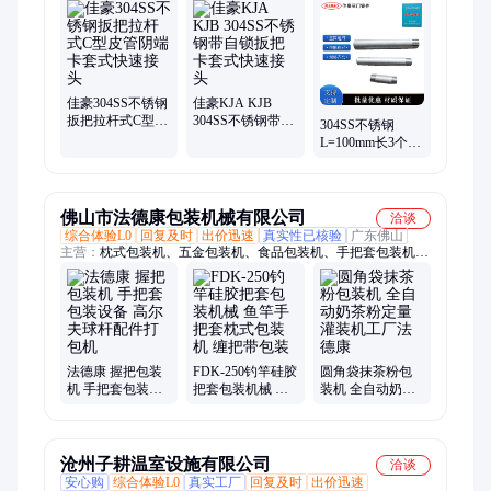
阀、外螺纹针型阀、内螺纹针型阀、焊接针型阀、不锈钢一次
门、不锈钢二次门、碳钢对焊截止针型阀、碳钢外螺纹针型阀、
卡套式气源球阀、外螺纹带活接对焊球阀、对焊直通终端接头、
针型阀、中间管箍接头、直通活接头、焊接气源球阀、Y型过滤
器、不锈钢法兰球阀、单向止回阀、内螺纹截止阀、单头外丝短
接短管、气动限流调节阀、球阀
佳豪304SS不锈钢
佳豪KJA KJB
扳把拉杆式C型皮
304SS不锈钢带自
304SS不锈钢
管阴端卡套式快
锁扳把卡套式快
L=100mm长3个厚
速接头
速接头
单头双头NPT外螺
纹短节外牙外丝
短管
佛山市法德康包装机械有限公司
洽谈
综合体验L0
回复及时
出价迅速
真实性已核验
广东佛山
主营：
枕式包装机、五金包装机、食品包装机、手把套包装机、
立式包装机、粉末包装机、颗粒包装机、液体包装机、酱料包装
机、定量包装机、点数包装机
法德康 握把包装
FDK-250钓竿硅胶
圆角袋抹茶粉包
机 手把套包装设
把套包装机械 鱼
装机 全自动奶茶
备 高尔夫球杆配
竿手把套枕式包
粉定量灌装机工
件打包机
装机 缠把带包装
厂法德康
沧州子耕温室设施有限公司
洽谈
安心购
综合体验L0
真实工厂
回复及时
出价迅速