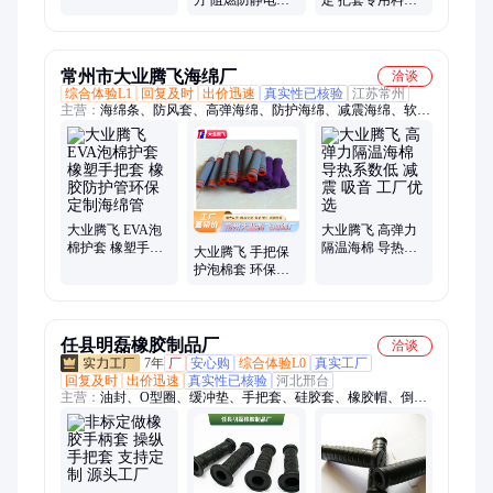
方 阻燃防静电
定 把套专用料
防静电TPE塑料
TPE 把套专用料
45D 阻燃防静电
45度 厂家供应
TPE
常州市大业腾飞海绵厂
洽谈
综合体验L1
回复及时
出价迅速
真实性已核验
江苏常州
主营：
海绵条、防风套、高弹海绵、防护海绵、减震海绵、软包
海绵、阻燃海绵、防震海绵、防静电泡棉、氯丁胶海绵、防滑耐
磨海绵、模压过滤海绵、密封绝缘海棉、减震复合海绵、缓冲海
绵垫圈、汽车密封垫片、隔热保温泡棉管、单双面复合海绵
大业腾飞 EVA泡
大业腾飞 高弹力
棉护套 橡塑手把
隔温海棉 导热系
大业腾飞 手把保
套 橡胶防护管环
数低 减震 吸音 工
护泡棉套 环保防
保定制海绵管
厂优选
损 包装耐温防护
海绵
任县明磊橡胶制品厂
洽谈
7年
厂
安心购
综合体验L0
真实工厂
回复及时
出价迅速
真实性已核验
河北邢台
主营：
油封、O型圈、缓冲垫、手把套、硅胶套、橡胶帽、倒车
块、电瓶帽、氟胶条、剥皮辊、过线圈、挡轮块、橡胶棒、水泵
垫、减震块、密封圈、护线套、护线圈、挡车器、橡胶圈、蝶阀
胶、减震垫、密封件、密封垫、减震器、橡胶盖