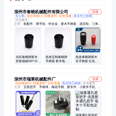
深州市春晓机械配件有限公司
洽谈
安心购
综合体验L1
回复及时
出价迅速
真实性已核验
河北衡水
主营：
机配件、牌手轮、锌合金、胶木手柄套、滚压轮、三角
带、印刷机、圆轮缘、铁手轮、abs塑料、牌把手、铝手轮、铝
拉手、手柄球、尼龙带、电木球、牌拉手、牌油标、牌三角、三
角箭、m620m1240、条手轮、小拉手、牌手柄、手柄套、防护门
供应春晓牌胶木
批发定制春晓牌
批发春晓牌胶木
把套规格M6*20
手柄套 胶木电木
长手柄套 红色椭
M8*25 M10*32
把手把套规格
圆把套 数控机床
M12*40
M6*20
附件
深州市瑞莱机械配件厂
洽谈
综合体验L0
回复及时
出价迅速
真实性已核验
河北衡水
主营：
五星把手、手柄球、梅花手柄、胶木件、小胶木手轮、大
把手、手摇轮、圆手轮、手轮、三角箭、标准件、方拉手、铝油
标、铝手轮、摇手柄、内波纹、手柄套、灶把手、铝拉手、圆拉
手、通孔把手、机械操作件、长把手、包装机械把手手轮、调节
把手
瑞莱通孔星形把