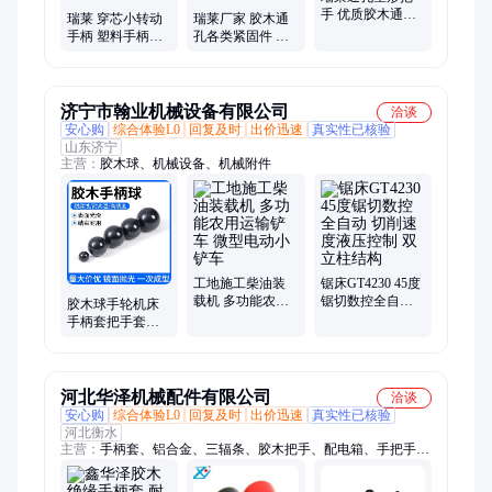
手 优质胶木通孔
瑞莱 穿芯小转动
瑞莱厂家 胶木通
把手 电木十字彩
手柄 塑料手柄把
孔各类紧固件 夹
色定制
手 胶木黑色把手
紧手柄星形通孔
柄套
把手 塑料微型旋
钮
济宁市翰业机械设备有限公司
洽谈
安心购
综合体验L0
回复及时
出价迅速
真实性已核验
山东济宁
主营：
胶木球、机械设备、机械附件
工地施工柴油装
锯床GT4230 45度
载机 多功能农用
锯切数控全自动
胶木球手轮机床
运输铲车 微型电
切削速度液压控
手柄套把手套塑
动小铲车
制 双立柱结构
料圆球头铜芯电
木球操作杆手柄
球头
河北华泽机械配件有限公司
洽谈
安心购
综合体验L0
回复及时
出价迅速
真实性已核验
河北衡水
主营：
手柄套、铝合金、三辐条、胶木把手、配电箱、手把手、
手柄球、橡胶条、摇手柄、密封条、门把手、显示器、门拉手、
手摇轮、弓形拉手、手拧螺母、铸铁手轮、波纹把手、折叠合