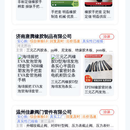
非标定做橡胶手
柄套 操纵手把套
支持定制 源头工
手把套 明磊橡胶
橡胶手把套 定制
厂
制造 机械 优质
定做 明磊供应 标
iso9002 标准件 是
准件 机械 是 优质
定制
iso9002 黑
济南唐腾橡胶制品有限公司
洽谈
安心购
综合体验L0
回复及时
出价迅速
真实性已核验
河北邢台
主营：
三元乙丙胶条、pp棒、尼龙板、绝缘胶木板、pom板、尼
龙棒、酚醛布板、电木板、环氧树脂板、有机玻璃板、亚克力
板、pc耐力板、绝缘橡胶板、硅胶板、pvc板、pp板、pe板、聚
氨酯板、橡胶件、pom棒、聚四氟板、云母板、弹性体密封条、
3M硅胶发泡密封条、密封条
三元乙丙橡胶D型
海绵握把 EVA发
海绵发泡条实心
EPDM橡胶密封条
泡管海绵套管
半圆自粘门窗密
三元乙丙发泡条
NBR橡塑发泡手
封条电机柜防尘
门窗胶条 船用汽
把套 EVA套管泡
条
车用防水海绵条
棉手柄
温州佳豪阀门管件有限公司
洽谈
安心购
综合体验L0
真实工厂
回复及时
出价迅速
真实性已核验
浙江温州
主营：
外螺纹截止阀、对焊针型阀、压力表截止阀、压力表针型