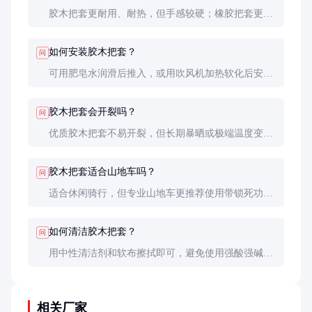
胶木把套更耐用、耐热，但手感较硬；橡胶把套更柔
软舒适，但易老化。根据使用环境和个人喜好选择。
如何安装胶木把套？
问
可用肥皂水润滑后推入，或用吹风机加热软化后安
装。确保完全推到位，必要时使用专用胶水固定。
胶木把套会开裂吗？
问
优质胶木把套不易开裂，但长期暴晒或极端温度变化
可能导致老化。定期检查并及时更换可避免安全隐
患。
胶木把套适合山地车吗？
问
适合休闲骑行，但专业山地车更推荐使用带锁死功能
的橡胶把套，以获得更好的操控性和减震效果。
如何清洁胶木把套？
问
用中性清洁剂和软布擦拭即可，避免使用强酸强碱清
洁剂，以免损伤表面防滑纹路。
相关厂家