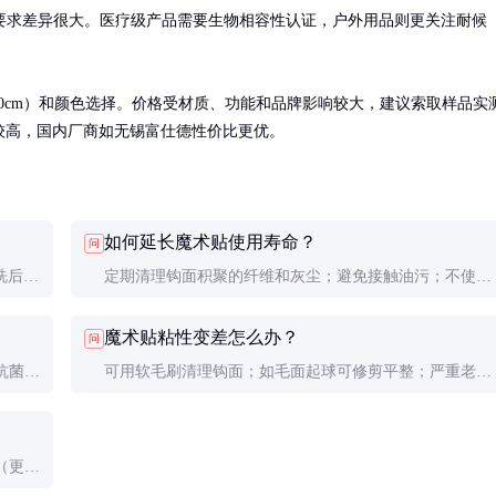
要求差异很大。医疗级产品需要生物相容性认证，户外用品则更关注耐候
10cm）和颜色选择。价格受材质、功能和品牌影响较大，建议索取样品实
价格较高，国内厂商如无锡富仕德性价比更优。
如何延长魔术贴使用寿命？
问
洗后自
定期清理钩面积聚的纤维和灰尘；避免接触油污；不使用
产品说
时保持闭合状态；不要超负荷使用。
魔术贴粘性变差怎么办？
问
抗菌功
可用软毛刷清理钩面；如毛面起球可修剪平整；严重老化
。
建议更换。专业维修人员有时会使用专用恢复剂。
（更耐