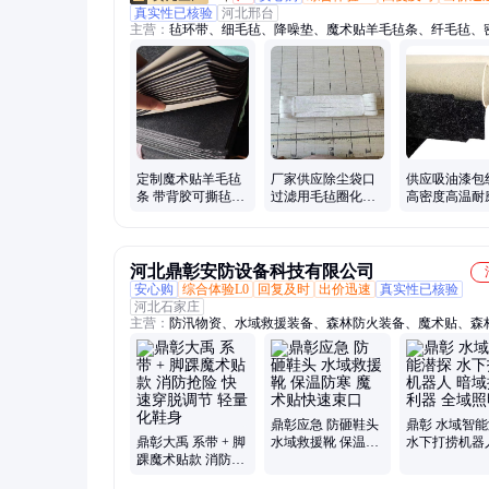
真实性已核验
河北邢台
主营：
毡环带、细毛毡、降噪垫、魔术贴羊毛毡条、纤毛毡、
筒、抛光盘、针刺棉、除尘袋、防寒毡、隔音板、减震带、预
滑注油、分切机、主题板、吸音毡、毛毡轮、防尘毡、隔热垫
套、录音棚、毛毡包、滚筒套、印花机、针扎板
定制魔术贴羊毛毡
厂家供应除尘袋口
供应吸油漆包
条 带背胶可撕毡条
过滤用毛毡圈化工
高密度高温耐
隔音静音毡 复合胶
厂除尘器滤袋除尘
光密封防火毛
贴羊毛毡
布袋
5--20mm厚
河北鼎彰安防设备科技有限公司
安心购
综合体验L0
回复及时
出价迅速
真实性已核验
河北石家庄
主营：
防汛物资、水域救援装备、森林防火装备、魔术贴、森
泵、橡皮艇、防汛挡水板、激流救生衣、远距离救生抛投器、
援手套、水域救援靴、湿式水域救援服、干式水域救援服、水
头盔、生命探测仪、防汛子堤、液压动力站打桩机、浮艇泵、
援手套、抢险救援靴、割灌机、抢险救援头盔、抢险救援服、
风力灭火机、油锯、手持式汽油打桩机
鼎彰应急 防砸鞋头
鼎彰 水域智
鼎彰大禹 系带 + 脚
水域救援靴 保温防
水下打捞机器
踝魔术贴款 消防抢
寒 魔术贴快速束口
域搜寻利器 
险 快速穿脱调节 轻
明