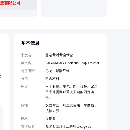
造有限公司
基本信息
中文名
固定背对背魔术贴
英文名
Back-to-Back Hook and Loop Fastener
材质/用料
尼龙、聚酯纤维
更
分类
粘合材料
用途
用于服装、箱包、医疗设备、家居
用品等需要可重复开合的固定场
景。
特性
双面粘合，可重复使用，耐磨损，
抗拉力强。
风格
实用型
发展历史
魔术贴由瑞士工程师George de