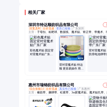
脏）。防水处理的产品适合潮湿环境使用。
相关厂家
深圳市特达顺纺织品有限公司
回复及时
出价迅速
资质已核验
广东深圳
主营：
子母扣、粘靶球、数据线、魔术贴、矫正带、带魔术、
带、塑料扣、眼镜带、打包带、行李箱、松紧带、收纳包、捆
学步带、diy肩带、绑线带、手腕带、运动背带、防滑扎带、弹
物、束身腰带、工具磁铁、手机手腕、艾灸绑带
彩色魔术贴 固定背
背对背魔术贴
对背魔术贴广东厂
防滑电池绑带
家
厂家
背对背魔术贴 特达
顺 更容易操作 用于
固定和绑扎
惠州市瑞锦纺织品有限公司
综合体验L0
出价迅速
真实性已核验
广东惠州
主营：
橡筋带、捆绑带、松紧带、3m胶魔术贴、魔术贴扎带、
贴反扣、背胶魔术贴、尼龙魔术贴、魔术贴绑带、带扣魔术贴
背魔术贴、背靠背魔术贴、纱窗自粘魔术贴、尼龙织带、织带
涤纶丝带、背靠背尼龙