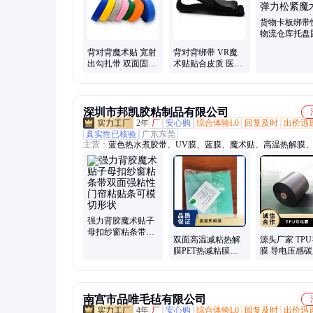
货物卡板绑带
物流仓库托盘
带牛津布弹力
背对背魔术贴 宽射
背对背绑带 VR魔
魔术贴
出勾扎带 双面固定
术贴贴合皮质 医疗
自粘 理线反扣捆绑
器械固定弹力带
深圳市邦凯胶粘制品有限公司
2年
厂
安心购
综合体验L0
回复及时
出价迅
真实性已核验
广东东莞
主营：
蓝色热水煮胶带、UV膜、蓝膜、魔术贴、高温热解膜
布胶带、铜箔胶带、高温胶带、PVC蓝膜
强力背胶魔术贴子
母扣纱窗粘条带双
双面高温减粘热解
源头厂家 TP
面强粘性门帘粘贴
膜PET热减粘膜失
膜 导电压感碳
条可模切形状
粘膜胶带厂家
用电子电器 
定制
南宫市品唯毛毡有限公司
4年
厂
安心购
综合体验L0
回复及时
出价迅