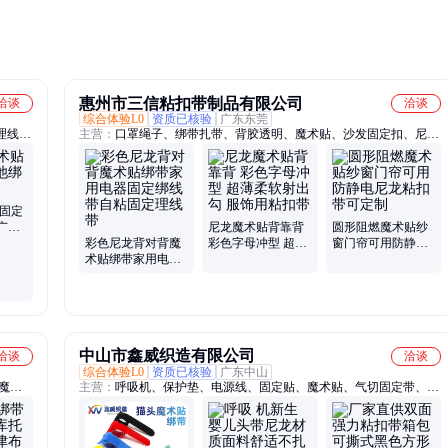
惠州市三信粘扣带制品有限公司
洽谈
洽谈
综合体验L0
资质已核验
广东东莞
理线
主营：
口罩绳子、绑带扎带、背胶透明、魔术贴、沙发固定扣、尼龙
绑带、
背胶魔术贴、耐高温魔术贴、防静电魔术贴、背靠背魔术贴、强力自
力货
粘魔术贴、背胶魔术贴、衣服魔术贴、箱包背胶、手套背胶、尼龙背
胶、白色背胶、射出勾冲、勾尼龙混纺、射出勾沙发、扎带粘扣带、
可移胶背胶、勾彩色背胶、尼龙帽子背胶、医疗器械腕带
 固定
广东
尼龙魔术贴背靠背
圆形阻燃魔术贴纱
彩色尼龙背对背魔
彩色字母冲型 超薄
窗门帘可用防静电
术贴绑带家用电器
柔软射出勾 服饰用
尼龙粘扣带可定制
固定绑线带自粘固
粘扣带
定理线带
中山市鑫威织造有限公司
洽谈
洽谈
综合体验L0
资质已核验
广东中山
魔术
主营：
呼吸机、保护垫、电源线、固定贴、魔术贴、气切固定带、导
、背对
管固定装置、造口管固定器、输液管固定装置、粘扣带、梦鼻带、血
绑带、
糖仪、国产头带、面罩头带、框架面罩、鼻罩头带、鼻枕头带、全脸
面罩、气切防尘罩、通用管路夹、电线捆扎带、管路保温套、弹力带