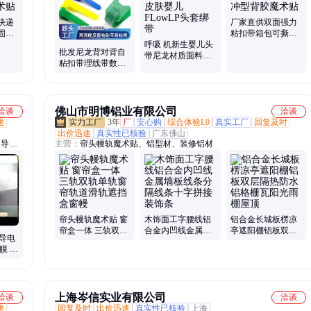
头绳绑带、尼龙婴儿射出勾、封边款通用头带
快递
厂家直供双面强力
固定
粘扣带箱包可撕式
松紧
呼吸 机新生婴儿头
黑色方形冲型背胶
批发尼龙背对背自
带尼龙材质面料舒
魔术贴
粘扣带理线带数据
适不扎皮肤婴儿
线收纳固定带猫头
FLowLP头套绑带
魔术贴绑带
佛山市明博铝业有限公司
洽谈
洽谈
速
3年
厂
安心购
综合体验L0
真实工厂
回复及时
出价迅速
真实性已核验
广东佛山
、导电
主营：
帘头幔轨魔术贴、铝型材、装修铝材
帘头幔轨魔术贴 窗
木饰面工字腰线铝
铝合金长城板楞凉
帘盒一体 三轨双轨
合金内凹线金属墙
亭遮阳棚铝板双层
U导电
单轨窗帘轨道滑轨
板线条分隔线条十
隔热防水铝格栅瓦
膜 适
遮挡盒窗幔
字拼接装饰条
阳光雨棚屋顶
长度可
上海岑信实业有限公司
洽谈
洽谈
速
回复及时
出价迅速
真实性已核验
上海