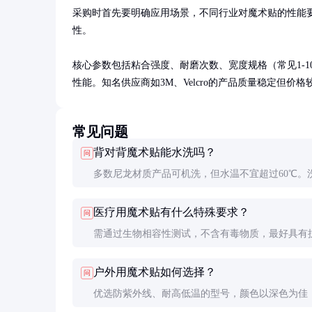
采购时首先要明确应用场景，不同行业对魔术贴的性能
性。

核心参数包括粘合强度、耐磨次数、宽度规格（常见1-
性能。知名供应商如3M、Velcro的产品质量稳定但
常见问题
背对背魔术贴能水洗吗？
问
多数尼龙材质产品可机洗，但水温不宜超过60℃。
然晾干，避免高温烘干导致变形。特殊材质需查看
医疗用魔术贴有什么特殊要求？
问
明。
需通过生物相容性测试，不含有毒物质，最好具有
能。粘合强度要适中，既固定牢固又不会损伤皮肤
户外用魔术贴如何选择？
问
优选防紫外线、耐高低温的型号，颜色以深色为佳