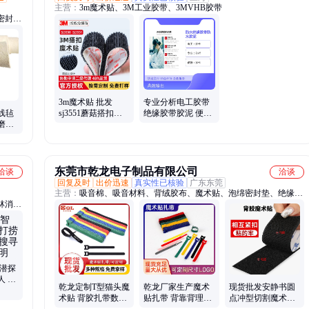
主营：
3m魔术贴、3M工业胶带、3MVHB胶带
密封
氧丝、
、羊毛
3m魔术贴 批发
专业分析电工胶带
线毡
sj3551蘑菇搭扣固
绝缘胶带胶泥 便捷
磨抛
定背胶sj3550蘑菇
操作质量靠谱用途
毡垫
头搭扣
广
东莞市乾龙电子制品有限公司
洽谈
洽谈
回复及时
出价迅速
真实性已核验
广东东莞
主营：
吸音棉、吸音材料、背绒胶布、魔术贴、泡绵密封垫、绝缘
林消防
片、防震防滑垫、硅胶/橡胶、防尘/防震双面胶
水域救
域救援
抢险救
背负式
能潜探
人 暗
乾龙定制T型猫头魔
乾龙厂家生产魔术
现货批发安静书圆
全域照
术贴 背胶扎带数据
贴扎带 背靠背理线
点冲型切割魔术贴