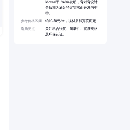
Mestral于1948年发明，背对背设计
是后期为满足特定需求而开发的变
种。
参考价格区间
约10-50元/米，视材质和宽度而定
选购要点
关注粘合强度、耐磨性、宽度规格
及环保认证。
。