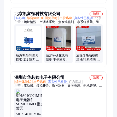
水质 含量20%
无 酸液缓蚀剂
缓蚀阻垢剂
北京凯富顿科技有限公司
洽谈
安心购
综合体验L0
回复及时
出价迅速
真实性已核验
北京
主营：
锅炉清洗、空调水系统、焦炭钝化剂、水系统杀菌、阻垢
分散剂、洗涤高温水、粉尘抑制剂、脱硫增效剂、在线清洗剂、
氧化除藻剂、杀菌灭藻剂、水系统管道、无二氧化氯、空调冷凝
器、金属表面油污、清除附着藻类、烟气湿法脱硫、高电导反渗
透、通风系统清洗、空调风机盘管、导热油炉清洗、玻璃鳞片胶
泥、烟气脱硫脱硝、锅炉除垢除锈、填料水垢清洗
粘泥剥离剂 型号
油炉积碳在线清
油罐导热油积碳
KFD-212 暂无 PH
洁剂 不伤材质 油
清洗剂 易清洗 河
值使用范围6-8 有
管结焦清洗剂 可
北在线积碳清剂
效物质含量30％
定制 凯富顿
实力厂家 凯富顿
深圳市华芯购电子有限公司
洽谈
综合体验L0
出价迅速
真实性已核验
广东深圳
主营：
驱动器、模拟开关、微控制器、参考电压、电池管理、视
频开关ic、仪表放大器、音频放大器、开关稳压器、数字隔离
器、精密放大器、运算放大器、点火控制器、开关控制器、可编
程门阵列、接口集成电路、电容电阻
SJHA04C001M1N46