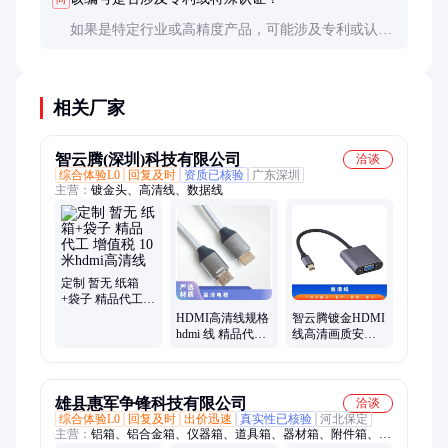
如果是特定行业或高精度产品，可能涉及专利或认证
要求。建议查询相关行业标准或咨询法律顾问以确认
合规性。
相关厂家
智云腾(深圳)科技有限公司
洽谈
综合体验L0
回复及时
资质已核验
广东深圳
主营：
镀金头、高清线、数据线
定制 暂无 纸箱
+袋子 精品代工
增值税 10米hdmi
HDMI高清线规格
智云腾镀金HDMI
高清线
hdmi 线 精品代工
线高清画质安全
暂无 定制 纸箱
可靠30米暂无
+袋子 增值税
雄县惠军争锋科技有限公司
洽谈
综合体验L0
回复及时
出价迅速
真实性已核验
河北保定
主营：
铝箱、铝合金箱、仪器箱、道具箱、器材箱、附件箱、收