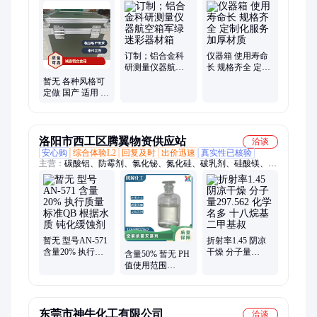
纳箱、航空箱、工具箱、电子仪表箱、实验仪器包装箱、消防器
材箱、指挥作业箱、侦查作业箱、勘测仪器包装箱、仪器仪表
箱、乐器包装箱、舞台道具箱、服装道具箱、运输储备箱、通讯
设备箱、五金工具箱、铝合金航空箱、产品展示箱、物资器材箱
订制；铝合金科
仪器箱 使用寿命
研测量仪器航空
长 规格齐全 定制
箱军绿 迷彩器材
化服务 加厚材质
暂无 各种风格可
箱
定做 国产 适用 仪
器想铝合金 减震
航空箱
洛阳市西工区腾翼物资供应站
洽谈
安心购
综合体验L2
回复及时
出价迅速
真实性已核验
主营：
碳酸铝、防霉剂、氯化铋、氮化硅、破乳剂、硅酸镁、磷
酸铝、化学试剂、抗静电剂、乙酸乙酯、氢氧化镁、焦磷酸钠、
干燥通风、次磷酸镁、氯化氢乙醇、氯化氢甲醇、聚丙烯酸钾、
闪点提高剂、柴油降凝剂、硫代硫酸铵、聚丙烯酰胺、多聚磷酸
钠、25公斤纸板桶、硫代乙醇酸钠、高分子絮凝剂
暂无 型号AN-571
折射率1.45 阴凉
含量20% 执行质
干燥 分子量
含量50% 暂无 PH
量标准QB 根据水
297.562 化学名多
值使用范围
质 钝化缓蚀剂
十八烷基二甲基
3.0±1.5 型号AN-
叔
342 空调杀菌灭藻
剂
东莞市神牛化工有限公司
洽谈