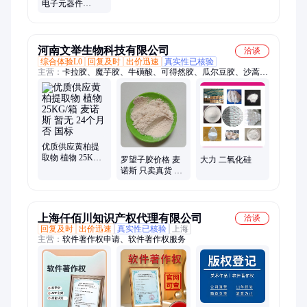
电子元器件
SUMITOMO 批次
暂无
河南文举生物科技有限公司
洽谈
综合体验L0
回复及时
出价迅速
真实性已核验
主营：
卡拉胶、魔芋胶、牛磺酸、可得然胶、瓜尔豆胶、沙蒿子
胶、海藻酸钠、纳他酶素、食用明胶、聚丙烯酸钠、甲基纤维
素、酪蛋白酸钠、普鲁兰多糖、乳酸链球菌素、食品级黄原胶
优质供应黄柏提
取物 植物 25KG/
罗望子胶价格 麦
大力 二氧化硅
箱 麦诺斯 暂无 24
诺斯 只卖真货 杜
个月 否 国标
绝掺假
上海仟佰川知识产权代理有限公司
洽谈
回复及时
出价迅速
真实性已核验
上海
主营：
软件著作权申请、软件著作权服务