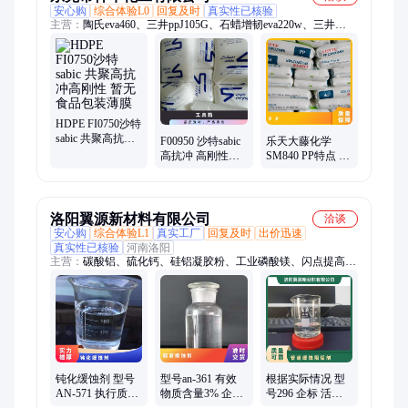
安心购
综合体验L0
回复及时
真实性已核验
主营：
陶氏eva460、三井ppJ105G、石蜡增韧eva220w、三井
eva260、热熔级eva250、普瑞曼ppj105g
HDPE FI0750沙特
sabic 共聚高抗冲
F00950 沙特sabic
乐天大藤化学
高刚性 暂无 食品
高抗冲 高刚性
SM840 PP特点 图
包装薄膜
HDPE 颗粒 薄膜
片 品牌经销 标准
暂无
料 25KG/包 韩国
洛阳翼源新材料有限公司
洽谈
安心购
综合体验L1
真实工厂
回复及时
出价迅速
真实性已核验
河南洛阳
主营：
碳酸铝、硫化钙、硅铝凝胶粉、工业磷酸镁、闪点提高
剂、表面活性剂、耐火材料、水处理原材料
钝化缓蚀剂 型号
型号an-361 有效
根据实际情况 型
AN-571 执行质量
物质含量3% 企标
号296 企标 活性
标准QB 暂无 根据
参考用量40mg 暂
剂 液体 暂无 管道