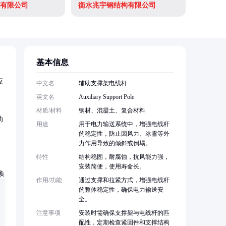
有限公司
衡水兆宇钢结构有限公司
景县宏帆
基本信息
应
中文名
辅助支撑架电线杆
英文名
Auxiliary Support Pole
材质/材料
钢材、混凝土、复合材料
助
用途
用于电力输送系统中，增强电线杆
的稳定性，防止因风力、冰雪等外
力作用导致的倾斜或倒塌。
特性
结构稳固，耐腐蚀，抗风能力强，
安装简便，使用寿命长。
作用/功能
通过支撑和拉紧方式，增强电线杆
的整体稳定性，确保电力输送安
全。
注意事项
安装时需确保支撑架与电线杆的匹
配性，定期检查紧固件和支撑结构