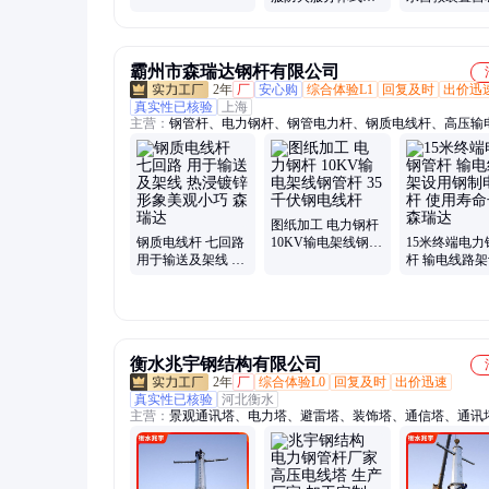
辅助支架
燃消防耐高温火灾
滤式自救器箱
救援防护服
水施救装置
霸州市森瑞达钢杆有限公司
2年
厂
安心购
综合体验L1
回复及时
出价迅
真实性已核验
上海
主营：
钢管杆、电力钢杆、钢管电力杆、钢质电线杆、高压输
杆、终端杆、高压线路钢管杆、镀锌电力钢杆、钢结构电力钢
压电力钢管杆、电力钢管杆、电力钢杆厂家、输电电力钢杆、
力钢杆、双回路电力钢杆、金属电力钢杆、镀锌钢管杆、转角4
端杆、高压钢管杆、热镀锌电力钢杆、18米钢杆、热镀锌钢构
杆、66kv电力钢杆、单回路钢管杆、电力钢管、双回路电力钢
图纸加工 电力钢杆
钢质电线杆 七回路
10KV输电架线钢管
15米终端电力
用于输送及架线 热
杆 35千伏钢电线杆
杆 输电线路
浸镀锌 形象美观小
钢制电线杆 
巧 森瑞达
命长 森瑞达
衡水兆宇钢结构有限公司
2年
厂
综合体验L0
回复及时
出价迅速
真实性已核验
河北衡水
主营：
景观通讯塔、电力塔、避雷塔、装饰塔、通信塔、通讯
钢塔、电视塔、电力杆、单管塔、微波塔、消防训练塔、铁塔
塔、瞭望塔、了望塔、监控塔