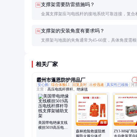
支撑架需要防雷措施吗？
问
供。
金属支撑架应与电线杆的接地系统可靠连接，复合
撑架则无需额外防雷措施，但需确保其绝缘性能符
支撑架的安装角度有要求吗？
问
求。
支撑架与地面的夹角通常为45-60度，具体角度需
力分析确定。安装后应进行张力测试，确保各方向
衡。
相关厂家
霸州市蓬恩防护用品厂
安心购
综合体验L1
回复及时
出价迅速
真实性已核验
河
主营：
高压电线杆撑杆、绝缘毯
美国带电绝缘支线
横担5019高压电线
森林抢险救援阻燃
ZYJ-M6矿用
杆撑杆导线支撑架
服防火服分体式阻
水自救装置自