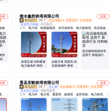
辅助支架
大容量垃圾箱
式供
衡水鑫胜铁塔有限公司
洽谈
洽谈
速
2年
厂
综合体验L0
回复及时
出价迅速
真实性已核验
河北衡水
电钢
主营：
电力塔、铁路输电塔、信号发射塔、电力架线塔、高压线架线
杆、高
塔、电力角钢塔、钢结构通讯塔、电力线路铁塔、电力输电线塔、拉
高压电
线电力铁塔、角钢电力铁塔
5度终
电力钢
管杆
高压输电线路铁塔
钢管
适用于 新能源行业
架设用
结构稳定
按需定做 结构紧凑
运输方便 强度高 高
使用寿
电力输电杆 钢管电
压架线钢杆 钢管电
线杆 鑫胜
线杆 鑫胜
景县宏帆铁塔有限公司
洽谈
洽谈
3年
厂
安心购
综合体验L0
回复及时
出价迅速
真实性已核验
湖南张家界
塔、角
主营：
电力杆、电力塔、避雷塔、架线塔、监控塔架、电力铁塔、避
、钢管
雷针塔、消防训练塔、瞭望监控塔、电力钢杆塔、避雷针铁塔、攀爬
拓展塔、防火瞭望塔、电力角钢塔、高压输电塔、消防演习训练塔