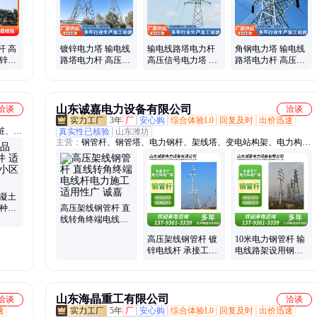
杆 高
镀锌电力塔 输电线
输电线路塔电力杆
角钢电力塔 输电线
镀锌防
路塔电力杆 高压电
高压信号电力塔 高
路塔电力杆 高压电
线铁塔 施工简单
压电线铁塔 草原用
线铁塔 设计定制
规格齐全
山东诚嘉电力设备有限公司
洽谈
洽谈
3年
厂
安心购
综合体验L0
回复及时
出价迅速
桩、塑
真实性已核验
山东潍坊
主营：
钢管杆、钢管塔、电力钢杆、架线塔、变电站构架、电力构架
塔、升压站变电站构架、110kv风电场构架、煤矿变电站构架、钢管
电力塔、地脚螺栓、通讯塔、避雷针、电力塔、输电铁塔、电力监控
塔、四柱角钢塔、直线角钢塔、110KV输电钢管杆、棱形钢管杆、35
千伏钢管杆、电力地脚螺栓、锚筋地脚螺栓、钢结构地脚螺栓、变电
混凝土
站通讯塔
多种管
高压架线钢管杆 直
选
线转角终端电线杆
电力施工 适用性广
高压架线钢管杆 镀
10米电力钢管杆 输
诚嘉
锌电线杆 承接工程
电线路架设用钢制
施工 防腐防锈 诚嘉
电线杆 整体插接 诚
嘉
山东海晶重工有限公司
洽谈
洽谈
速
5年
厂
安心购
综合体验L0
回复及时
出价迅速