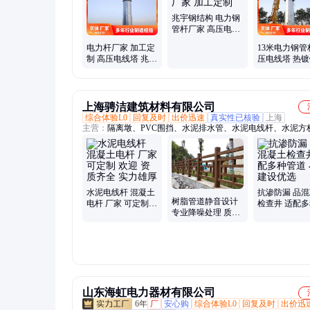
兆宇钢结构 电力钢
管杆厂家 高压电线
塔 生产厂家 加工定
电力杆厂家 加工定
13米电力钢管
制
制 高压电线塔 兆宇
压电线塔 热
防腐防锈
腐 按需定制
上海骋洁建筑材料有限公司
综合体验L0
回复及时
出价迅速
真实性已核验
上海
主营：
隔离墩、PVC围挡、水泥排水管、水泥电线杆、水泥方
钢板桩、生态仿木桩、仿木栏杆、仿木桩、明沟板
水泥电线杆 混凝土
抗渗防漏 品
树脂管道静音设计
电杆 厂家 可定制
检查井 适配
专业降噪处理 质量
欢迎 资质齐全 实力
道 小区建设优
靠谱 广泛用途 可选
雄厚
规格 完善售后
山东海虹电力器材有限公司
6年
厂
安心购
综合体验L0
回复及时
出价迅