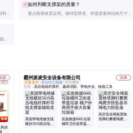
如何判断支撑架的质量？
问
材料支
重点检查材质证明、镀锌层厚度、焊接质量和结构尺寸。
合要
可要求供应商提供第三方检测报告，必要时进行抽样送
检。
根据受
受力均
霸州派凌安全设备有限公司
洽谈
洽谈
北廊坊
回复及时
真实性已核验
河北廊坊
主营：
高压电线杆撑杆、森林消防、带电作业、铁路工具
高空安全绳装置铁
美国带电绝缘支线
应急救援660L垃圾
塔脚钉攀爬绳爬升
横担5019高压电线
桶环卫街道带盖垃
防坠器吊绳电力防
压风供
杆撑杆导线支撑架
圾 桶户外商用手推
坠落
吸过