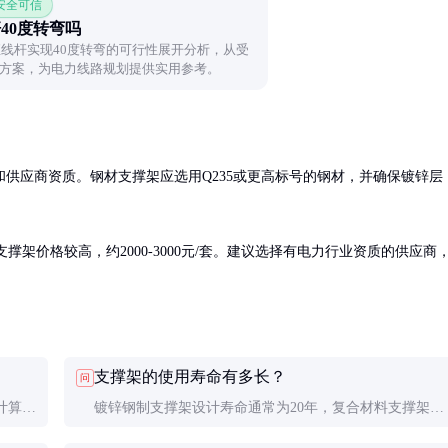
 安全可信
杆40度转弯吗
直线杆实现40度转弯的可行性展开分析，从受
方案，为电力线路规划提供实用参考。
供应商资质。钢材支撑架应选用Q235或更高标号的钢材，并确保镀锌层
料支撑架价格较高，约2000-3000元/套。建议选择有电力行业资质的供应商
支撑架的使用寿命有多长？
问
计算，
镀锌钢制支撑架设计寿命通常为20年，复合材料支撑架可
提
达25年以上。实际寿命受环境条件和使用维护影响较大。