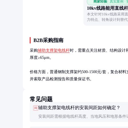
商家经验
真实案例 ·
10kv线路能用直线
本文针对10kv线路采用
力特点、转角设计到替代
B2B采购指南
采购
辅助支撑架电线杆
时，需重点关注材质、结构设计和
厚度≥65μm。

价格方面，普通钢制支撑架约500-1500元/套，复合材
并索取产品检测报告和质量保证书。
常见问题
辅助支撑架电线杆的安装间距如何确定？
问
安装间距需根据电线杆高度、当地风压和地形条件
通常为杆高的1.5-2倍。具体参数应由专业设计单位