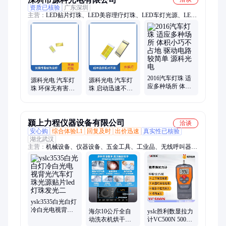
资质已核验
广东深圳
主营：
LED贴片灯珠、LED美容理疗灯珠、LED车灯光源、LED
红外发射管接收管
2016汽车灯珠 适
源科光电 汽车灯
源科光电 汽车灯
应多种场所 体积
珠 环保无有害物
珠 启动迅速不延
小巧不占地 驱动
质 启动无需过长
迟 显色指数比较
电路较简单 源科
预热
高
光电
颍上力程仪器设备有限公司
洽谈
安心购
综合体验L1
回复及时
出价迅速
真实性已核验
湖北武汉
主营：
机械设备、仪器设备、五金工具、工业品、无线呼叫器、
防爆配电箱、静音新风机、防火防爆柜、pp酸碱柜、人行通道闸
机、毒麻储存柜、商用洗碗机、燃气热水器、绿翡翠手镯、台球
桌、磁力搅拌器、空气能热水器、全自动封边机、消毒柜、工业
用吸尘器、商用烘鞋机、立式电热燃气炸炉、超声波洗碗机、超
声波清洗机
yslc3535白光白灯
冷白光电视背光
海尔10公斤全自
yslc胜利数显拉力
汽车灯珠光源贴
动洗衣机烘干机
计VC500N 500N
片led灯珠发光二