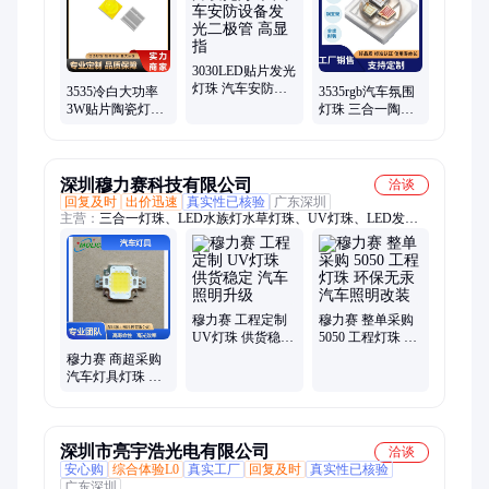
3030LED贴片发光
灯珠 汽车安防设
3535冷白大功率
3535rgb汽车氛围
备发光二极管 高
3W贴片陶瓷灯珠
灯珠 三合一陶瓷
显指
汽车照明大灯 金
3535贴片大功率
辉
rgb灯珠
深圳穆力赛科技有限公司
洽谈
回复及时
出价迅速
真实性已核验
广东深圳
主营：
三合一灯珠、LED水族灯水草灯珠、UV灯珠、LED发光
二极管灯珠、LED单颗仿流明灯珠、LED植物灯光源灯珠、LED
光纤机灯珠光源、IR灯珠、RGBW灯珠、RGB灯珠、3D打印机
LED灯珠、四合一灯珠、集成LED灯珠光源、水族灯淡水LED灯
珠、LED灯珠、1-5W单颗灯珠、水族灯珠、10-500W集成光、
LED封装、LED光源
穆力赛 工程定制
穆力赛 整单采购
UV灯珠 供货稳定
5050 工程灯珠 环
汽车照明升级
保无汞 汽车照明
穆力赛 商超采购
改装
汽车灯具灯珠 兼
容多款灯具 投光
灯替换安装
深圳市亮宇浩光电有限公司
洽谈
安心购
综合体验L0
真实工厂
回复及时
真实性已核验
广东深圳