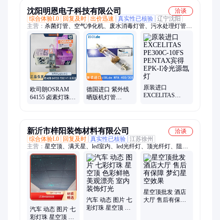
LED
沈阳明恩电子科技有限公司
洽谈
综合体验L0
回复及时
出价迅速
真实性已核验
辽宁沈阳
主营：
杀菌灯管、空气净化机、废水消毒灯管、污水处理灯管、
水池杀菌消毒灯
原装进口
欧司朗OSRAM
德国进口 紫外线
EXCELITAS
64155 卤素灯珠配
晒版机灯管
PE300C-10FS
套标准汽车灯泡
HPA400/30S
PENTAX宾得
24V70W H1长寿
400W金卤灯
EPK-I冷光源氙灯
型
新沂市梓阳装饰材料有限公司
洽谈
综合体验L0
回复及时
真实性已核验
江苏徐州
主营：
星空顶、满天星、led室内、led光纤灯、顶光纤灯、阻燃
吸音毡、阻燃吸音板、光纤灯星空、影音室模块、喷绘吸音板、
纤维吸音板、墙面装饰板、光纤星空吊顶、墙面装饰材料、聚酯
纤维星空、墙面防撞装饰、家庭影院星空、聚酯纤维吸音、墙面
环保装饰、塑料光纤模块
星空顶批发 酒店
汽车 动态 图片 七
大厅 售后有保障
彩灯珠 星空顶 色
梦幻星空效果
汽车 动态 图片 七
彩鲜艳 美观漂亮
彩灯珠 星空顶 施