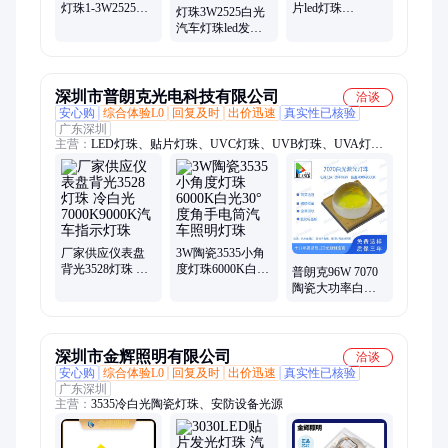
灯珠1-3W2525灯
片led灯珠
灯珠3W2525白光
珠0.35A灯珠2.8-
0603SMD发光二
汽车灯珠led发光
3.2V汽车灯珠
极管丹阳汽车车
二极管1W白光灯
灯LED
珠大功率LED灯珠
深圳市普朗克光电科技有限公司
洽谈
安心购
综合体验L0
回复及时
出价迅速
真实性已核验
广东深圳
主营：
LED灯珠、贴片灯珠、UVC灯珠、UVB灯珠、UVA灯
珠、紫光灯珠、蓝光灯珠、绿光灯珠、红光灯珠、深红光灯珠、
红外光灯珠、激光灯珠、VCSEL灯珠、美容灯珠、3014灯珠、
3020灯珠、2835灯珠、3528灯珠、3535灯珠、5050灯珠、5054灯
珠、植物照明灯珠、RGB灯珠、深紫外LED
厂家供应仪表盘
3W陶瓷3535小角
背光3528灯珠 冷
度灯珠6000K白光
普朗克96W 7070
白光7000K9000K
30°度角手电筒汽
陶瓷大功率白激
汽车指示灯珠
车照明灯珠
光灯珠 汽车手电
筒投光专用LED
深圳市金辉照明有限公司
洽谈
安心购
综合体验L0
回复及时
出价迅速
真实性已核验
广东深圳
主营：
3535冷白光陶瓷灯珠、安防设备光源