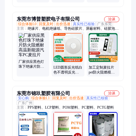
室内装饰灯光
工便捷 加工定制
安装简单
东莞市博普塑胶电子有限公司
洽谈
综合体验L0
回复及时
出价迅速
真实性已核验
广东东莞
主营：
绝缘片、电机绝缘纸、导热硅胶片、屏蔽材料、硅胶泡
棉、绝缘膜卷材
厂家供应黑色灯
珠下绝缘片防火
LED圆形反光纸白
加工定制麦拉片
阻燃耐高温新能
色不透明反光膜
pet防火阻燃模切
源汽车PC麦拉片
可根据您的尺寸
pc电池绝缘片绝缘
要求定制
垫片
东莞市锦玖塑胶有限公司
洽谈
安心购
综合体验L1
回复及时
出价迅速
真实性已核验
广东广州
主营：
PPS塑料、LCP塑料、POM塑料、PC塑料、PCTG塑料