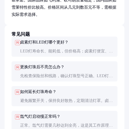
命承诺。国际品牌如飞利浦、欧司朗质量稳定，国内品牌如
雪莱特性价比较高。价格区间从几元到数百元不等，需根据
实际需求选择。
常见问题
卤素灯和LED灯哪个更好？
问
LED灯寿命长、能耗低，但价格高；卤素灯便宜、启
动快，适合预算有限或老旧车型。根据实际需求和预
算选择。
更换灯珠后不亮怎么办？
问
先检查保险丝和线路，确认灯珠型号正确。LED灯需
注意正负极，装反可能不工作。如仍不亮，建议专业
检修。
如何延长灯珠寿命？
问
避免频繁开关，保持良好散热，定期清洁灯罩。卤素
灯避免直接用手触摸，LED灯避免超电压使用。
氙气灯启动慢正常吗？
问
正常。氙气灯需要几秒达到全亮，这是其工作原理决