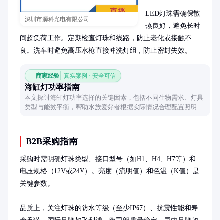
LED灯珠需确保散
深圳市源科光电有限公司
热良好，避免长时
间超负荷工作。定期检查灯珠和线路，防止老化或接触不
良。洗车时避免高压水枪直接冲洗灯组，防止密封失效。
商家经验
真实案例 · 安全可信
海缸灯功率指南
本文探讨海缸灯功率选择的关键因素，包括不同生物需求、灯具
类型与能效平衡，帮助水族爱好者根据实际情况合理配置照明系
统。
B2B采购指南
采购时需明确灯珠类型、接口型号（如H1、H4、H7等）和
电压规格（12V或24V）。亮度（流明值）和色温（K值）是
关键参数。

品质上，关注灯珠的防水等级（至少IP67）、抗震性能和寿