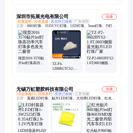
一体机滚筒家用
高精度测力计 包
智能旗舰店
装行业适用
深圳市拓展光电有限公司
洽谈
回复及时
出价迅速
真实性已核验
广东深圳
主营：
0603灯珠、3535UVC灯珠、LED灯珠、5mm灯珠、f5灯
珠、发光二极管、LED发光二极管、0603红光
现货2016 3570贴
TZ-P2-0602BYS2-
片led灯珠高功率
1.0T,0603侧面蓝
TZ-P4-
汽车灯珠多色发
光贴片LED灯珠厂
1206RGTCS2-
光二极管
家
0.7T,TUOZHAN(拓
展光电）1206侧
发光红绿双色灯
无锡万虹塑胶科技有限公司
洽谈
综合体验L0
回复及时
资质已核验
江苏无锡
主营：
直插LED灯珠、贴片LED灯珠、大功率LED灯珠、红光灯
珠、七彩灯珠、红色灯珠、贴片灯珠、全彩灯珠、直插灯珠、
LED发光二极管、LED柔性灯丝、庭院灯
LED封装器件LED
红光贴片0603贴