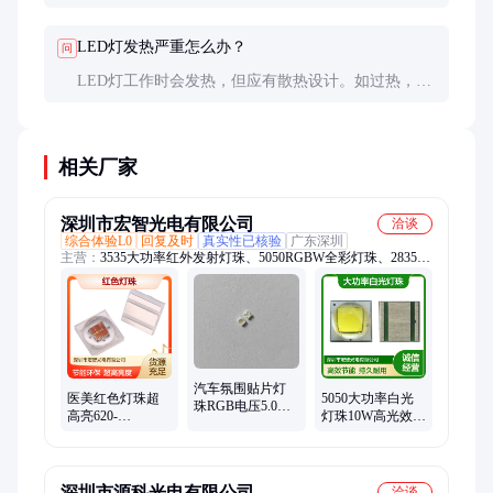
定的。高端车型会采用快启电路缩短延迟。
LED灯发热严重怎么办？
问
LED灯工作时会发热，但应有散热设计。如过热，检
查散热片是否积灰或风扇是否正常。持续过热可能需
更换灯珠。
相关厂家
深圳市宏智光电有限公司
洽谈
综合体验L0
回复及时
真实性已核验
广东深圳
主营：
3535大功率红外发射灯珠、5050RGBW全彩灯珠、2835双
色的灯珠、3535陶瓷白光、3535红外线、3535球头红光3w
汽车氛围贴片灯
医美红色灯珠超
5050大功率白光
珠RGB电压5.0V
高亮620-
灯珠10W高光效
2427幻彩贴片LED
630nm660nmn植
高亮度led 耐高温
内置IC亮度均匀
物灯大功率红光
低热量汽车照明
LED汽车灯珠
光源
深圳市源科光电有限公司
洽谈