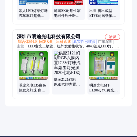
帝人LED灯罩灯珠
韩国SK耐用性家
出售 挤出成型
汽车车灯超低粘
电部件瓶子医疗
ETFE耐磨铁氟龙
度耐气候级PC L-
护理用品应用
塑胶粒子EP-506
1225Z100M
PETG原料FN100
深圳市明途光电科技有限公司
洽谈
综合体验L0
回复及时
出价迅速
真实性已核验
广东深圳
主营：
LED发光二极管、红外发射接收管、4040蓝光LED灯、贴
片LED灯珠、led直插灯珠、陶瓷LED灯珠、LED贴片灯珠、红绿
双色LED灯珠、3020柠檬黄灯珠、3020全色系灯珠、1206红光灯
珠、3528RGB灯珠、白光贴片led灯珠、双色LED灯珠、侧面发白
光LED灯珠、3224红光灯珠、七彩黑面灯珠、侧面发光灯珠、
3020蓝光灯珠、三色LED灯珠、侧发光LED灯珠、5050白光LED
灯、5054白灯、发光二极管、5054RGB球头
供应2121幻彩
RGB六脚内置
明途光电335白色
明途光电MT-
IC5V灯珠汽车氛
侧发光灯珠 白光
L1206QYC黄光汽
围灯光源 2020七
灯珠 汽车仪表照
车LED灯珠 指示
彩ED灯
明用
灯款