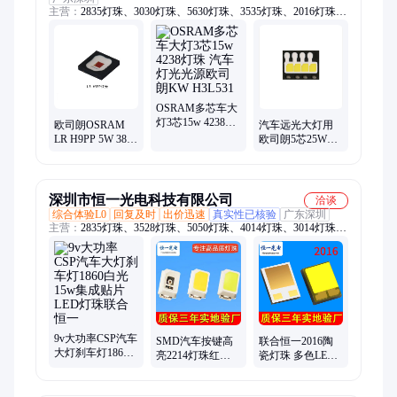
主营：
2835灯珠、3030灯珠、5630灯珠、3535灯珠、2016灯珠、
5054灯珠、5050灯珠、直插灯珠、三星灯珠、欧司朗灯珠、飞利
浦灯珠、科锐灯珠、首尔灯珠、COB光源、红外发射管
OSRAM多芯车大
灯3芯15w 4238灯
欧司朗OSRAM
汽车远光大灯用
珠 汽车灯光光源
LR H9PP 5W 3838
欧司朗5芯25W白
欧司朗KW
红光LED贴片灯珠
光led灯珠 osram
H3L531
汽车刹车灯高亮
KW.H5L531
面状光源
深圳市恒一光电科技有限公司
洽谈
综合体验L0
回复及时
出价迅速
真实性已核验
广东深圳
主营：
2835灯珠、3528灯珠、5050灯珠、4014灯珠、3014灯珠、
5730灯珠、rgb灯珠、仿流明灯珠、插件灯珠、草帽灯珠、红外
灯珠、3535灯珠
9v大功率CSP汽车
SMD汽车按键高
联合恒一2016陶
大灯刹车灯1860
亮2214灯珠红光
瓷灯珠 多色LED
白光15w集成贴片
蓝光绿光黄光橙
汽车大灯手机闪
LED灯珠联合恒一
光紫光红灯背光
光灯用